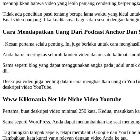
menunjukkan bahwa video yang lebih panjang cenderung berperingkat 
Tidak ada penelitian pasti tentang berapa lama waktu yang ideal u
Buat video panjang. Jika kualitasnya bagus dan sesuai dengan keingi
Cara Mendapatkan Uang Dari Podcast Anchor Dan S
. Kesan pertama selalu penting. Ini juga berlaku untuk cara menghas
Anda harus meringkas seluruh konten video dalam satu kalimat. Judul 
Sama seperti blog yang dapat menggunakan angka pada judul untuk d
dll.
Deskripsi video juga penting dalam cara menghasilkan uang di You
deskripsi video YouTube.
Www Klikmania Net Ide Niche Video Youtube
Pertama, buat deskripsi video minimal 250 kata. Kedua, masukkan kata
Sama seperti WordPress, Anda dapat menambahkan tag saat mengungg
Tag mungkin tampak sepele, tetapi membantu Google dan YouTube m
Tambahkan kata kunci yang relevan dengan video Anda ke tag.