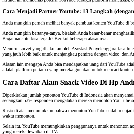
Cara Menjadi Partner Youtube: 13 Langkah (denga
Anda mungkin pernah melihat banyak pembuat konten YouTube di 
Anda mungkin bertanya-tanya, bisakah Anda benar-benar menghasilka
Bagaimana itu bisa terjadi? Berikut beberapa alasannya:
Menurut survei yang dilakukan oleh Asosiasi Penyelenggara Jasa Int
yang jauh lebih baik untuk menjangkau pemirsa dengan video, dan 
Alasan lain mengapa Anda bisa mendapatkan uang dari YouTube adal
adalah platform pertama yang mereka gunakan untuk mencari konten v
Cara Daftar Akun Snack Video Di Hp And
Diperkirakan jumlah penonton YouTube di Indonesia akan menyamai
sedangkan 53% responden mengatakan mereka menonton YouTube set
Rasio di atas menunjukkan bahwa menonton YouTube sudah menjadi n
waktu menonton.
Selain itu, YouTube memungkinkan penggunanya untuk menonton acar
yang mereka lewatkan di TV.