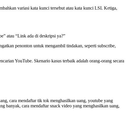
ahkan variasi kata kunci tersebut atau kata kunci LSI. Ketiga,
” atau “Link ada di deskripsi ya?”
gatkan penonton untuk mengambil tindakan, seperti subscribe,
ncarian YouTube. Skenario kasus terbaik adalah orang-orang secara
ng, cara mendaftar tik tok menghasilkan uang, youtube yang
ang banyak, cara mendaftar snack video yang menghasilkan uang,