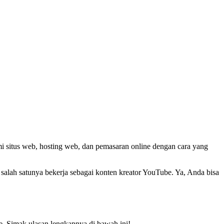
situs web, hosting web, dan pemasaran online dengan cara yang
salah satunya bekerja sebagai konten kreator YouTube. Ya, Anda bisa
e. Simak ulasan lengkapnya di bawah ini!