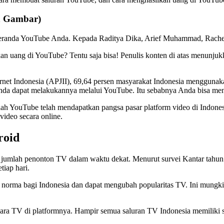
n Gambar)
beranda YouTube Anda. Kepada Raditya Dika, Arief Muhammad, Rache
n uang di YouTube? Tentu saja bisa! Penulis konten di atas menunju
ernet Indonesia (APJII), 69,64 persen masyarakat Indonesia menggunak
Anda dapat melakukannya melalui YouTube. Itu sebabnya Anda bisa me
ah YouTube telah mendapatkan pangsa pasar platform video di Indon
ideo secara online.
roid
 jumlah penonton TV dalam waktu dekat. Menurut survei Kantar tahu
iap hari.
orma bagi Indonesia dan dapat mengubah popularitas TV. Ini mungkin
a TV di platformnya. Hampir semua saluran TV Indonesia memiliki sa