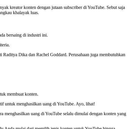
yak kreator konten dengan jutaan subscriber di YouTube. Sebut saja
ngkau khalayak luas.
bersaing di industri ini.
teria.
erti Raditya Dika dan Rachel Goddard. Perusahaan juga membutuhkan
ntuk membuat konten.
if untuk menghasilkan uang di YouTube. Ayo, lihat!
ara menghasilkan uang di YouTube selalu dimulai dengan konten yang
 Anda mulai dari memilih jenis konten untuk YouTube hingga