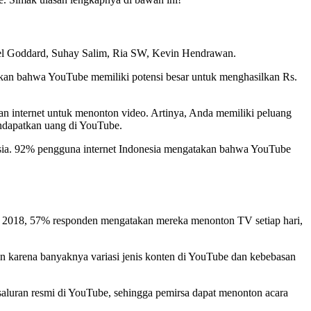
l Goddard, Suhay Salim, Ria SW, Kevin Hendrawan.
kkan bahwa YouTube memiliki potensi besar untuk menghasilkan Rs.
an internet untuk menonton video. Artinya, Anda memiliki peluang
ndapatkan uang di YouTube.
esia. 92% pengguna internet Indonesia mengatakan bahwa YouTube
n 2018, 57% responden mengatakan mereka menonton TV setiap hari,
 karena banyaknya variasi jenis konten di YouTube dan kebebasan
luran resmi di YouTube, sehingga pemirsa dapat menonton acara