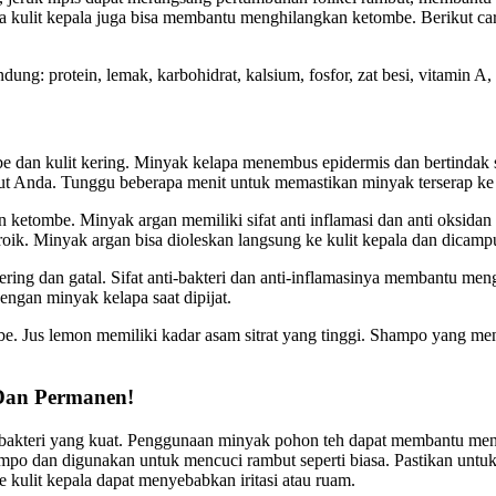
 pada kulit kepala juga bisa membantu menghilangkan ketombe. Berikut 
ng: protein, lemak, karbohidrat, kalsium, fosfor, zat besi, vitamin A
 dan kulit kering. Minyak kelapa menembus epidermis dan bertindak
but Anda. Tunggu beberapa menit untuk memastikan minyak terserap ke ra
ketombe. Minyak argan memiliki sifat anti inflamasi dan anti oksida
boroik. Minyak argan bisa dioleskan langsung ke kulit kepala dan dica
kering dan gatal. Sifat anti-bakteri dan anti-inflamasinya membantu 
dengan minyak kelapa saat dipijat.
e. Jus lemon memiliki kadar asam sitrat yang tinggi. Shampo yang 
Dan Permanen!
ntibakteri yang kuat. Penggunaan minyak pohon teh dapat membantu 
sampo dan digunakan untuk mencuci rambut seperti biasa. Pastikan un
ulit kepala dapat menyebabkan iritasi atau ruam.