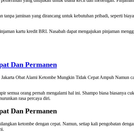
merintah yang ditujukan untuk usaha kecil dan menengah. Pinjaman i
tanpa jaminan yang dirancang untuk kebutuhan pribadi, seperti biaya ku
pinjaman kartu kredit BRI. Nasabah dapat mengajukan pinjaman mengg
n
pat Dan Permanen
, Jakarta Obat Alami Ketombe Mungkin Tidak Cepat Ampuh Namun cara
pir semua orang pernah mengalami hal ini. Shampo biasa biasanya c
urunkan rasa percaya diri.
pat Dan Permanen
langkan ketombe dengan cepat. Namun, setiap kali pengobatan dengan 
i.