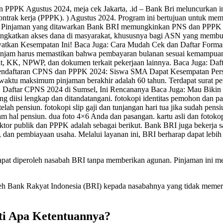
n PPPK Agustus 2024, meja cek Jakarta, .id – Bank Bri meluncurkan i
ontrak kerja (PPPK). ) Agustus 2024. Program ini bertujuan untuk mem
 Pinjaman yang ditawarkan Bank BRI memungkinkan PNS dan PPPK mem
ningkatkan akses dana di masyarakat, khususnya bagi ASN yang memb
atkan Kesempatan Ini! Baca Juga: Cara Mudah Cek dan Daftar For
eminjam harus memastikan bahwa pembayaran bulanan sesuai kemampuan 
ikat, KK, NPWP, dan dokumen terkait pekerjaan lainnya. Baca Juga: D
daftaran CPNS dan PPPK 2024: Siswa SMA Dapat Kesempatan Persyar
waktu maksimum pinjaman berakhir adalah 60 tahun. Terdapat surat pe
ga: Daftar CPNS 2024 di Sumsel, Ini Rencananya Baca Juga: Mau Bik
diisi lengkap dan ditandatangani. fotokopi identitas pemohon dan pasa
telah pensiun. fotokopi slip gaji dan tunjangan hari tua jika sudah pe
am hal pensiun. dua foto 4×6 Anda dan pasangan. kartu asli dan fotoko
ktor publik dan PPPK adalah sebagai berikut. Bank BRI juga bekerja
ah, dan pembiayaan usaha. Melalui layanan ini, BRI berharap dapat l
at diperoleh nasabah BRI tanpa memberikan agunan. Pinjaman ini menja
leh Bank Rakyat Indonesia (BRI) kepada nasabahnya yang tidak memer
ti Apa Ketentuannya?