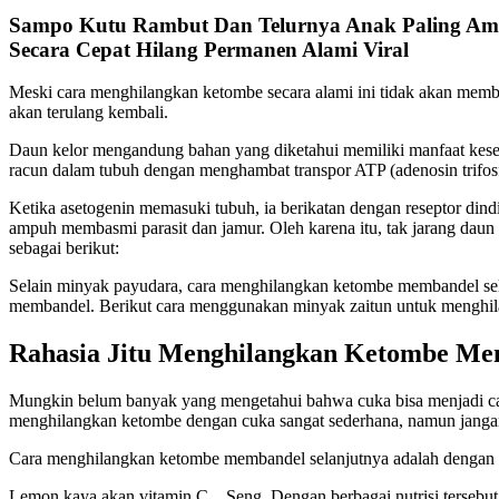
Sampo Kutu Rambut Dan Telurnya Anak Paling Am
Secara Cepat Hilang Permanen Alami Viral
Meski cara menghilangkan ketombe secara alami ini tidak akan membe
akan terulang kembali.
Daun kelor mengandung bahan yang diketahui memiliki manfaat keseh
racun dalam tubuh dengan menghambat transpor ATP (adenosin trifosf
Ketika asetogenin memasuki tubuh, ia berikatan dengan reseptor din
ampuh membasmi parasit dan jamur. Oleh karena itu, tak jarang da
sebagai berikut:
Selain minyak payudara, cara menghilangkan ketombe membandel sel
membandel. Berikut cara menggunakan minyak zaitun untuk menghi
Rahasia Jitu Menghilangkan Ketombe Men
Mungkin belum banyak yang mengetahui bahwa cuka bisa menjadi ca
menghilangkan ketombe dengan cuka sangat sederhana, namun janga
Cara menghilangkan ketombe membandel selanjutnya adalah dengan m
Lemon kaya akan vitamin C. , Seng. Dengan berbagai nutrisi tersebu