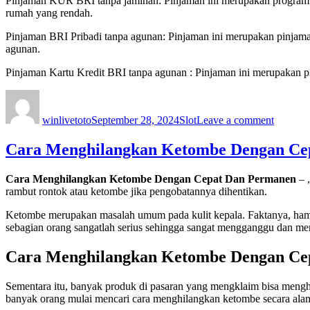
Pinjaman KUR BRI tanpa jaminan: Pinjaman ini merupakan program pe
rumah yang rendah.
Pinjaman BRI Pribadi tanpa agunan: Pinjaman ini merupakan pinjaman 
agunan.
Pinjaman Kartu Kredit BRI tanpa agunan : Pinjaman ini merupakan 
Author
Posted
Categories
on
on
Cara
winlivetoto
September 28, 2024
Slot
Leave a comment
Pinjama
Bank
Bri
Cara Menghilangkan Ketombe Dengan Ce
Tanpa
Jaminan
Cara Menghilangkan Ketombe Dengan Cepat Dan Permanen
– 
rambut rontok atau ketombe jika pengobatannya dihentikan.
Ketombe merupakan masalah umum pada kulit kepala. Faktanya, ham
sebagian orang sangatlah serius sehingga sangat mengganggu dan men
Cara Menghilangkan Ketombe Dengan Ce
Sementara itu, banyak produk di pasaran yang mengklaim bisa menghi
banyak orang mulai mencari cara menghilangkan ketombe secara alam