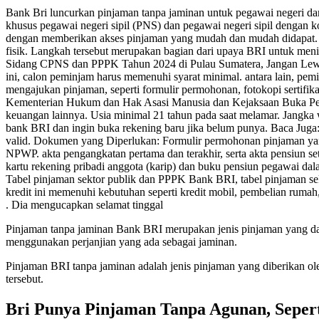
Bank Bri luncurkan pinjaman tanpa jaminan untuk pegawai negeri da
khusus pegawai negeri sipil (PNS) dan pegawai negeri sipil dengan k
dengan memberikan akses pinjaman yang mudah dan mudah didapat.
fisik. Langkah tersebut merupakan bagian dari upaya BRI untuk me
Sidang CPNS dan PPPK Tahun 2024 di Pulau Sumatera, Jangan Lew
ini, calon peminjam harus memenuhi syarat minimal. antara lain, p
mengajukan pinjaman, seperti formulir permohonan, fotokopi sertif
Kementerian Hukum dan Hak Asasi Manusia dan Kejaksaan Buka Pen
keuangan lainnya. Usia minimal 21 tahun pada saat melamar. Jangka 
bank BRI dan ingin buka rekening baru jika belum punya. Baca Ju
valid. Dokumen yang Diperlukan: Formulir permohonan pinjaman yang 
NPWP. akta pengangkatan pertama dan terakhir, serta akta pensiun se
kartu rekening pribadi anggota (karip) dan buku pensiun pegawai dal
Tabel pinjaman sektor publik dan PPPK Bank BRI, tabel pinjaman se
kredit ini memenuhi kebutuhan seperti kredit mobil, pembelian rum
. Dia mengucapkan selamat tinggal
Pinjaman tanpa jaminan Bank BRI merupakan jenis pinjaman yang dap
menggunakan perjanjian yang ada sebagai jaminan.
Pinjaman BRI tanpa jaminan adalah jenis pinjaman yang diberikan o
tersebut.
Bri Punya Pinjaman Tanpa Agunan, Seper