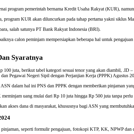
enai program pemerintah bernama Kredit Usaha Rakyat (KUR), namun d
a, program KUR akan diluncurkan pada tahap pertama yakni siklus Ma
ara, salah satunya PT Bank Rakyat Indonesia (BRI).
knya calon peminjam mempersiapkan beberapa hal untuk pengajuan KU
Dan Syaratnya
100 juta, berikut tabel kategori sesuai tenor yang akan diambil, .I
 dan Pegawai Negeri Sipil dengan Perjanjian Kerja (PPPK) Agustus 2
n ASN dalam hal ini PNS dan PPPK dengan memberikan pinjaman yang 
injam uang mulai dari Rp 10 juta hingga Rp 500 juta tanpa perlu f
tkan akses dana di masyarakat, khususnya bagi ASN yang membutuhk
2024
 pinjaman, seperti formulir pengajuan, fotokopi KTP, KK, NPWP dan d