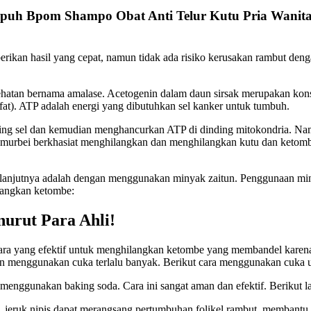
puh Bpom Shampo Obat Anti Telur Kutu Pria Wanit
rikan hasil yang cepat, namun tidak ada risiko kerusakan rambut deng
atan bernama amalase. Acetogenin dalam daun sirsak merupakan konse
at). ATP adalah energi yang dibutuhkan sel kanker untuk tumbuh.
ding sel dan kemudian menghancurkan ATP di dinding mitokondria. Nam
un murbei berkhasiat menghilangkan dan menghilangkan kutu dan ketom
anjutnya adalah dengan menggunakan minyak zaitun. Penggunaan minya
langkan ketombe:
urut Para Ahli!
ra yang efektif untuk menghilangkan ketombe yang membandel karen
n menggunakan cuka terlalu banyak. Berikut cara menggunakan cuka
enggunakan baking soda. Cara ini sangat aman dan efektif. Berikut
t, jeruk nipis dapat merangsang pertumbuhan folikel rambut, membant