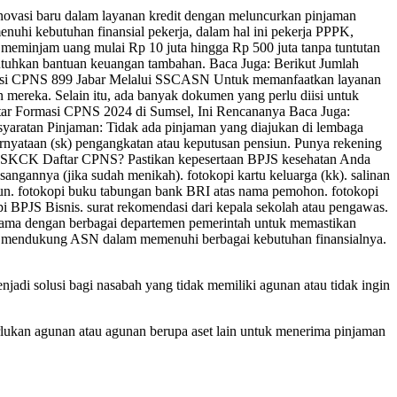
novasi baru dalam layanan kredit dengan meluncurkan pinjaman
enuhi kebutuhan finansial pekerja, dalam hal ini pekerja PPPK,
injam uang mulai Rp 10 juta hingga Rp 500 juta tanpa tuntutan
utuhkan bantuan keuangan tambahan. Baca Juga: Berikut Jumlah
masi CPNS 899 Jabar Melalui SSCASN Untuk memanfaatkan layanan
mereka. Selain itu, ada banyak dokumen yang perlu diisi untuk
aftar Formasi CPNS 2024 di Sumsel, Ini Rencananya Baca Juga:
atan Pinjaman: Tidak ada pinjaman yang diajukan di lembaga
rnyataan (sk) pengangkatan atau keputusan pensiun. Punya rekening
in SKCK Daftar CPNS? Pastikan kepesertaan BPJS kesehatan Anda
ngannya (jika sudah menikah). fotokopi kartu keluarga (kk). salinan
nsiun. fotokopi buku tabungan bank BRI atas nama pemohon. fotokopi
pi BPJS Bisnis. surat rekomendasi dari kepala sekolah atau pengawas.
 sama dengan berbagai departemen pemerintah untuk memastikan
ebih mendukung ASN dalam memenuhi berbagai kebutuhan finansialnya.
di solusi bagi nasabah yang tidak memiliki agunan atau tidak ingin
lukan agunan atau agunan berupa aset lain untuk menerima pinjaman