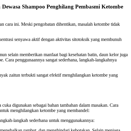
a Dewasa Shampoo Penghilang Pembasmi Ketombe
an cara ini. Meski pengobatan dihentikan, masalah ketombe tidak
ntrasi senyawa aktif dengan aktivitas sitotoksik yang membunuh
un selain memberikan manfaat bagi kesehatan batin, daun kelor juga
be. Cara penggunaannya sangat sederhana, langkah-langkahnya
k zaitun terbukti sangat efektif menghilangkan ketombe yang
a cuka digunakan sebagai bahan tambahan dalam masakan. Cara
 untuk menghilangkan ketombe yang membandel:
 langkah-langkah sederhana untuk menggunakannya:
u menebalkan rambut, dan menghindari kebotakan. Selain menjaga