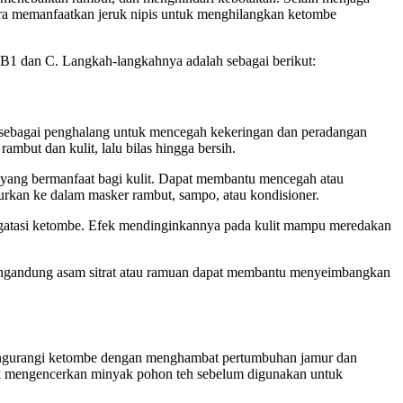
cara memanfaatkan jeruk nipis untuk menghilangkan ketombe
, B1 dan C. Langkah-langkahnya adalah sebagai berikut:
 sebagai penghalang untuk mencegah kekeringan dan peradangan
mbut dan kulit, lalu bilas hingga bersih.
n yang bermanfaat bagi kulit. Dapat membantu mencegah atau
mpurkan ke dalam masker rambut, sampo, atau kondisioner.
mengatasi ketombe. Efek mendinginkannya pada kulit mampu meredakan
mengandung asam sitrat atau ramuan dapat membantu menyeimbangkan
mengurangi ketombe dengan menghambat pertumbuhan jamur dan
tuk mengencerkan minyak pohon teh sebelum digunakan untuk