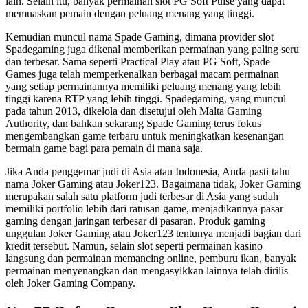
lain. Selain itu, banyak permainan slot PG Soft Pulse yang dapat
memuaskan pemain dengan peluang menang yang tinggi.
Kemudian muncul nama Spade Gaming, dimana provider slot
Spadegaming juga dikenal memberikan permainan yang paling seru
dan terbesar. Sama seperti Practical Play atau PG Soft, Spade
Games juga telah memperkenalkan berbagai macam permainan
yang setiap permainannya memiliki peluang menang yang lebih
tinggi karena RTP yang lebih tinggi. Spadegaming, yang muncul
pada tahun 2013, dikelola dan disetujui oleh Malta Gaming
Authority, dan bahkan sekarang Spade Gaming terus fokus
mengembangkan game terbaru untuk meningkatkan kesenangan
bermain game bagi para pemain di mana saja.
Jika Anda penggemar judi di Asia atau Indonesia, Anda pasti tahu
nama Joker Gaming atau Joker123. Bagaimana tidak, Joker Gaming
merupakan salah satu platform judi terbesar di Asia yang sudah
memiliki portfolio lebih dari ratusan game, menjadikannya pasar
gaming dengan jaringan terbesar di pasaran. Produk gaming
unggulan Joker Gaming atau Joker123 tentunya menjadi bagian dari
kredit tersebut. Namun, selain slot seperti permainan kasino
langsung dan permainan memancing online, pemburu ikan, banyak
permainan menyenangkan dan mengasyikkan lainnya telah dirilis
oleh Joker Gaming Company.