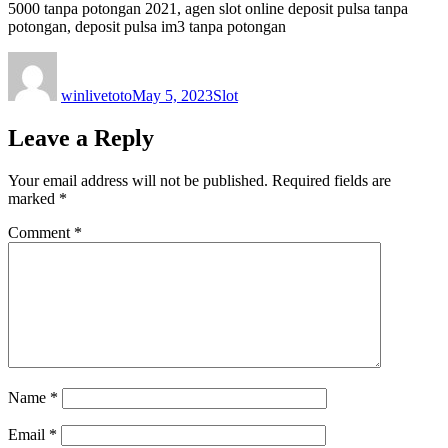
5000 tanpa potongan 2021, agen slot online deposit pulsa tanpa
potongan, deposit pulsa im3 tanpa potongan
Author
Posted
Categories
on
winlivetoto
May 5, 2023
Slot
Leave a Reply
Your email address will not be published.
Required fields are
marked
*
Comment
*
Name
*
Email
*