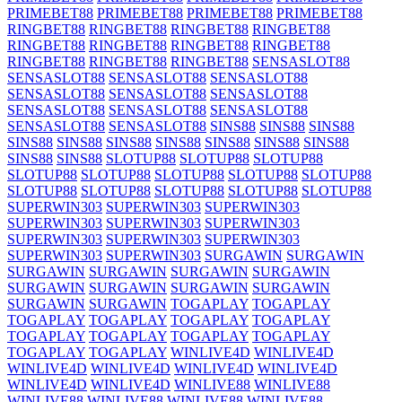
PRIMEBET88
PRIMEBET88
PRIMEBET88
PRIMEBET88
RINGBET88
RINGBET88
RINGBET88
RINGBET88
RINGBET88
RINGBET88
RINGBET88
RINGBET88
RINGBET88
RINGBET88
RINGBET88
SENSASLOT88
SENSASLOT88
SENSASLOT88
SENSASLOT88
SENSASLOT88
SENSASLOT88
SENSASLOT88
SENSASLOT88
SENSASLOT88
SENSASLOT88
SENSASLOT88
SENSASLOT88
SINS88
SINS88
SINS88
SINS88
SINS88
SINS88
SINS88
SINS88
SINS88
SINS88
SINS88
SINS88
SLOTUP88
SLOTUP88
SLOTUP88
SLOTUP88
SLOTUP88
SLOTUP88
SLOTUP88
SLOTUP88
SLOTUP88
SLOTUP88
SLOTUP88
SLOTUP88
SLOTUP88
SUPERWIN303
SUPERWIN303
SUPERWIN303
SUPERWIN303
SUPERWIN303
SUPERWIN303
SUPERWIN303
SUPERWIN303
SUPERWIN303
SUPERWIN303
SUPERWIN303
SURGAWIN
SURGAWIN
SURGAWIN
SURGAWIN
SURGAWIN
SURGAWIN
SURGAWIN
SURGAWIN
SURGAWIN
SURGAWIN
SURGAWIN
SURGAWIN
TOGAPLAY
TOGAPLAY
TOGAPLAY
TOGAPLAY
TOGAPLAY
TOGAPLAY
TOGAPLAY
TOGAPLAY
TOGAPLAY
TOGAPLAY
TOGAPLAY
TOGAPLAY
WINLIVE4D
WINLIVE4D
WINLIVE4D
WINLIVE4D
WINLIVE4D
WINLIVE4D
WINLIVE4D
WINLIVE4D
WINLIVE88
WINLIVE88
WINLIVE88
WINLIVE88
WINLIVE88
WINLIVE88