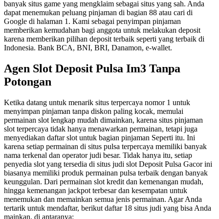
banyak situs game yang mengklaim sebagai situs yang sah. Anda
dapat menemukan peluang pinjaman di bagian 88 atau cari di
Google di halaman 1. Kami sebagai penyimpan pinjaman
memberikan kemudahan bagi anggota untuk melakukan deposit
karena memberikan pilihan deposit terbaik seperti yang terbaik di
Indonesia. Bank BCA, BNI, BRI, Danamon, e-wallet.
Agen Slot Deposit Pulsa Im3 Tanpa
Potongan
Ketika datang untuk menarik situs terpercaya nomor 1 untuk
menyimpan pinjaman tanpa diskon paling kocak, memulai
permainan slot lengkap mudah dimainkan, karena situs pinjaman
slot terpercaya tidak hanya menawarkan permainan, tetapi juga
menyediakan daftar slot untuk bagian pinjaman Seperti itu. Ini
karena setiap permainan di situs pulsa terpercaya memiliki banyak
nama terkenal dan operator judi besar. Tidak hanya itu, setiap
penyedia slot yang tersedia di situs judi slot Deposit Pulsa Gacor ini
biasanya memiliki produk permainan pulsa terbaik dengan banyak
keunggulan. Dari permainan slot kredit dan kemenangan mudah,
hingga kemenangan jackpot terbesar dan kesempatan untuk
menemukan dan memainkan semua jenis permainan. Agar Anda
tertarik untuk mendaftar, berikut daftar 18 situs judi yang bisa Anda
mainkan, di antaranya: