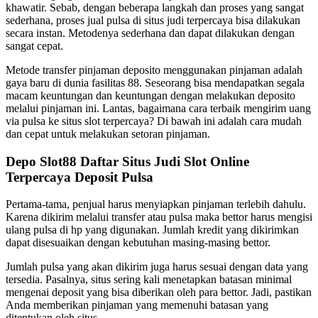
khawatir. Sebab, dengan beberapa langkah dan proses yang sangat
sederhana, proses jual pulsa di situs judi terpercaya bisa dilakukan
secara instan. Metodenya sederhana dan dapat dilakukan dengan
sangat cepat.
Metode transfer pinjaman deposito menggunakan pinjaman adalah
gaya baru di dunia fasilitas 88. Seseorang bisa mendapatkan segala
macam keuntungan dan keuntungan dengan melakukan deposito
melalui pinjaman ini. Lantas, bagaimana cara terbaik mengirim uang
via pulsa ke situs slot terpercaya? Di bawah ini adalah cara mudah
dan cepat untuk melakukan setoran pinjaman.
Depo Slot88 Daftar Situs Judi Slot Online
Terpercaya Deposit Pulsa
Pertama-tama, penjual harus menyiapkan pinjaman terlebih dahulu.
Karena dikirim melalui transfer atau pulsa maka bettor harus mengisi
ulang pulsa di hp yang digunakan. Jumlah kredit yang dikirimkan
dapat disesuaikan dengan kebutuhan masing-masing bettor.
Jumlah pulsa yang akan dikirim juga harus sesuai dengan data yang
tersedia. Pasalnya, situs sering kali menetapkan batasan minimal
mengenai deposit yang bisa diberikan oleh para bettor. Jadi, pastikan
Anda memberikan pinjaman yang memenuhi batasan yang
ditentukan oleh situs.