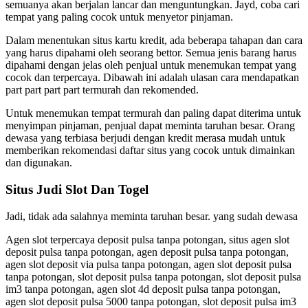
semuanya akan berjalan lancar dan menguntungkan. Jayd, coba cari
tempat yang paling cocok untuk menyetor pinjaman.
Dalam menentukan situs kartu kredit, ada beberapa tahapan dan cara
yang harus dipahami oleh seorang bettor. Semua jenis barang harus
dipahami dengan jelas oleh penjual untuk menemukan tempat yang
cocok dan terpercaya. Dibawah ini adalah ulasan cara mendapatkan
part part part part termurah dan rekomended.
Untuk menemukan tempat termurah dan paling dapat diterima untuk
menyimpan pinjaman, penjual dapat meminta taruhan besar. Orang
dewasa yang terbiasa berjudi dengan kredit merasa mudah untuk
memberikan rekomendasi daftar situs yang cocok untuk dimainkan
dan digunakan.
Situs Judi Slot Dan Togel
Jadi, tidak ada salahnya meminta taruhan besar. yang sudah dewasa
Agen slot terpercaya deposit pulsa tanpa potongan, situs agen slot
deposit pulsa tanpa potongan, agen deposit pulsa tanpa potongan,
agen slot deposit via pulsa tanpa potongan, agen slot deposit pulsa
tanpa potongan, slot deposit pulsa tanpa potongan, slot deposit pulsa
im3 tanpa potongan, agen slot 4d deposit pulsa tanpa potongan,
agen slot deposit pulsa 5000 tanpa potongan, slot deposit pulsa im3