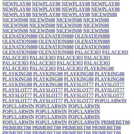
NEWPLAY88
NEWPLAY88
NEWPLAY88
NEWPLAY88
NEWPLAY88
NEWPLAY88
NEWPLAY88
NEWPLAY88
NEWPLAY88
NEWPLAY88
NEWPLAY88
NICEWIN88
NICEWIN88
NICEWIN88
NICEWIN88
NICEWIN88
NICEWIN88
NICEWIN88
NICEWIN88
NICEWIN88
NICEWIN88
NICEWIN88
NICEWIN88
NICEWIN88
OLENATION888
OLENATION888
OLENATION888
OLENATION888
OLENATION888
OLENATION888
OLENATION888
OLENATION888
OLENATION888
OLENATION888
OLENATION888
PALACE303
PALACE303
PALACE303
PALACE303
PALACE303
PALACE303
PALACE303
PALACE303
PALACE303
PALACE303
PALACE303
PALACE303
PALACE303
PLAYKING88
PLAYKING88
PLAYKING88
PLAYKING88
PLAYKING88
PLAYKING88
PLAYKING88
PLAYKING88
PLAYKING88
PLAYKING88
PLAYKING88
PLAYSLOT77
PLAYSLOT77
PLAYSLOT77
PLAYSLOT77
PLAYSLOT77
PLAYSLOT77
PLAYSLOT77
PLAYSLOT77
PLAYSLOT77
PLAYSLOT77
PLAYSLOT77
PLAYSLOT77
PLAYSLOT77
POPULARWIN
POPULARWIN
POPULARWIN
POPULARWIN
POPULARWIN
POPULARWIN
POPULARWIN
POPULARWIN
POPULARWIN
POPULARWIN
POPULARWIN
POPULARWIN
POPULARWIN
PRIMEBET88
PRIMEBET88
PRIMEBET88
PRIMEBET88
PRIMEBET88
PRIMEBET88
PRIMEBET88
PRIMEBET88
PRIMEBET88