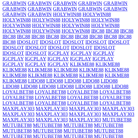
GRABWIN
GRABWIN
GRABWIN
GRABWIN
GRABWIN
GRABWIN
GRABWIN
GRABWIN
GRABWIN
GRABWIN
GRABWIN
GRABWIN
HOLYWIN88
HOLYWIN88
HOLYWIN88
HOLYWIN88
HOLYWIN88
HOLYWIN88
HOLYWIN88
HOLYWIN88
HOLYWIN88
HOLYWIN88
HOLYWIN88
HOLYWIN88
HOLYWIN88
IBC88
IBC88
IBC88
IBC88
IBC88
IBC88
IBC88
IBC88
IBC88
IBC88
IBC88
IBC88
IBC88
IDOSLOT
IDOSLOT
IDOSLOT
IDOSLOT
IDOSLOT
IDOSLOT
IDOSLOT
IDOSLOT
IDOSLOT
IDOSLOT
IDOSLOT
IDOSLOT
IGCPLAY
IGCPLAY
IGCPLAY
IGCPLAY
IGCPLAY
IGCPLAY
IGCPLAY
IGCPLAY
IGCPLAY
IGCPLAY
IGCPLAY
KLIKME88
KLIKME88
KLIKME88
KLIKME88
KLIKME88
KLIKME88
KLIKME88
KLIKME88
KLIKME88
KLIKME88
KLIKME88
KLIKME88
KLIKME88
LIDO88
LIDO88
LIDO88
LIDO88
LIDO88
LIDO88
LIDO88
LIDO88
LIDO88
LIDO88
LIDO88
LIDO88
LOYALBET88
LOYALBET88
LOYALBET88
LOYALBET88
LOYALBET88
LOYALBET88
LOYALBET88
LOYALBET88
LOYALBET88
LOYALBET88
LOYALBET88
LOYALBET88
MAXPLAY303
MAXPLAY303
MAXPLAY303
MAXPLAY303
MAXPLAY303
MAXPLAY303
MAXPLAY303
MAXPLAY303
MAXPLAY303
MAXPLAY303
MAXPLAY303
MUTUBET88
MUTUBET88
MUTUBET88
MUTUBET88
MUTUBET88
MUTUBET88
MUTUBET88
MUTUBET88
MUTUBET88
MUTUBET88
MUTUBET88
MUTUBET88
MUTUBET88