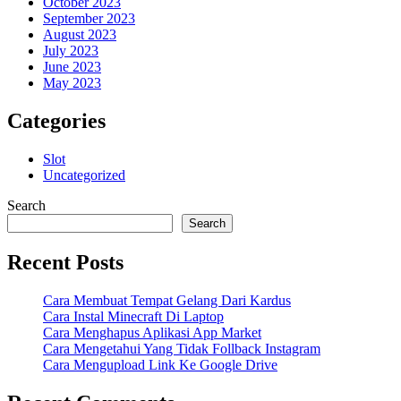
October 2023
September 2023
August 2023
July 2023
June 2023
May 2023
Categories
Slot
Uncategorized
Search
Search
Recent Posts
Cara Membuat Tempat Gelang Dari Kardus
Cara Instal Minecraft Di Laptop
Cara Menghapus Aplikasi App Market
Cara Mengetahui Yang Tidak Follback Instagram
Cara Mengupload Link Ke Google Drive