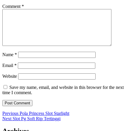
Comment
*
Name
*
Email
*
Website
Save my name, email, and website in this browser for the next
time I comment.
Post
Previous
Previous
Pola Princess Slot Starlight
Next
post:
Next
Slot Pg Soft Rtp Tertinggi
navigation
post:
Archives