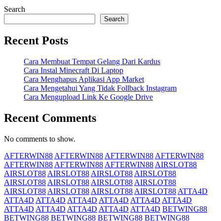
Search
Search
Recent Posts
Cara Membuat Tempat Gelang Dari Kardus
Cara Instal Minecraft Di Laptop
Cara Menghapus Aplikasi App Market
Cara Mengetahui Yang Tidak Follback Instagram
Cara Mengupload Link Ke Google Drive
Recent Comments
No comments to show.
AFTERWIN88
AFTERWIN88
AFTERWIN88
AFTERWIN88
AFTERWIN88
AFTERWIN88
AFTERWIN88
AIRSLOT88
AIRSLOT88
AIRSLOT88
AIRSLOT88
AIRSLOT88
AIRSLOT88
AIRSLOT88
AIRSLOT88
AIRSLOT88
AIRSLOT88
AIRSLOT88
AIRSLOT88
AIRSLOT88
ATTA4D
ATTA4D
ATTA4D
ATTA4D
ATTA4D
ATTA4D
ATTA4D
ATTA4D
ATTA4D
ATTA4D
ATTA4D
ATTA4D
BETWING88
BETWING88
BETWING88
BETWING88
BETWING88