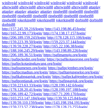
winlive4d
winlive4d
winlive4d
winlive4d
winlive4d
winlive4d
afterwin88
afterwin88
afterwin88
afterwin88
afterwin88
attaplay
attaplay
attaplay
attaplay
attaplay
ringbet88
ringbet88
ringbet88
ringbet88
ringbet88
ringbet88
ringbet88
ringbet88
ringbet88
ringbet88
jokerking88
jokerking88
jokerking88
dorbis88
dorbis88
dorbis88
http://157.245.59.216/login/
http://143.198.86.45/login/
http://165.22.99.173/login/
http://174.138.17.157/login/
http://206.189.159.243/login/
http://178.128.115.106/login/
http://159.223.39.50/login/
http://159.223.37.144/login/
http://139.59.228.27/login/
http://165.22.106.38/login/
http://188.166.245.29/login/
http://143.198.89.226/login/
http://206.189.36.51/login/
https://pafimamuju.org/login/
https://pafipckediri.org/login/
https://pcpafikotasorong.org/login/
https://pafipckotasingkawang.org/login/
https://pafisumenep.org/login/
https://pafipcjember.org/login/
https://pafipcmadiun.org/login/
https://pafitanjungselor.org/login/
https://pafikabnganjuk.org/login/
https://pafipckabjember.org/login/
https://pafipontianak.org/login/
https://pafinganjuk.org/login/
http://159.223.63.33/login/
http://128.199.142.6/login/
http://178.128.20.41/login/
http://128.199.197.188/login/
http://206.189.42.72/login/
http://167.71.209.170/login/
http://103.253.147.184/login/
http://139.59.125.84/login/
http://139.59.110.159/login/
http://143.198.194.191/login/
http://159.223.57.238/login/
http://178.128.23.255/login/