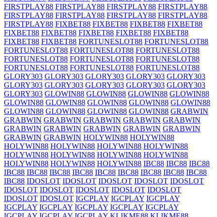
FIRSTPLAY88
FIRSTPLAY88
FIRSTPLAY88
FIRSTPLAY88
FIRSTPLAY88
FIRSTPLAY88
FIRSTPLAY88
FIRSTPLAY88
FIRSTPLAY88
FIXBET88
FIXBET88
FIXBET88
FIXBET88
FIXBET88
FIXBET88
FIXBET88
FIXBET88
FIXBET88
FIXBET88
FIXBET88
FORTUNESLOT88
FORTUNESLOT88
FORTUNESLOT88
FORTUNESLOT88
FORTUNESLOT88
FORTUNESLOT88
FORTUNESLOT88
FORTUNESLOT88
FORTUNESLOT88
FORTUNESLOT88
FORTUNESLOT88
GLORY303
GLORY303
GLORY303
GLORY303
GLORY303
GLORY303
GLORY303
GLORY303
GLORY303
GLORY303
GLORY303
GLOWIN88
GLOWIN88
GLOWIN88
GLOWIN88
GLOWIN88
GLOWIN88
GLOWIN88
GLOWIN88
GLOWIN88
GLOWIN88
GLOWIN88
GLOWIN88
GLOWIN88
GRABWIN
GRABWIN
GRABWIN
GRABWIN
GRABWIN
GRABWIN
GRABWIN
GRABWIN
GRABWIN
GRABWIN
GRABWIN
GRABWIN
GRABWIN
HOLYWIN88
HOLYWIN88
HOLYWIN88
HOLYWIN88
HOLYWIN88
HOLYWIN88
HOLYWIN88
HOLYWIN88
HOLYWIN88
HOLYWIN88
HOLYWIN88
HOLYWIN88
HOLYWIN88
IBC88
IBC88
IBC88
IBC88
IBC88
IBC88
IBC88
IBC88
IBC88
IBC88
IBC88
IBC88
IBC88
IDOSLOT
IDOSLOT
IDOSLOT
IDOSLOT
IDOSLOT
IDOSLOT
IDOSLOT
IDOSLOT
IDOSLOT
IDOSLOT
IDOSLOT
IDOSLOT
IGCPLAY
IGCPLAY
IGCPLAY
IGCPLAY
IGCPLAY
IGCPLAY
IGCPLAY
IGCPLAY
IGCPLAY
IGCPLAY
IGCPLAY
KLIKME88
KLIKME88