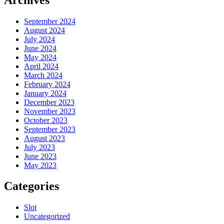
September 2024
August 2024
July 2024
June 2024
May 2024
April 2024
March 2024
February 2024
January 2024
December 2023
November 2023
October 2023
September 2023
August 2023
July 2023
June 2023
May 2023
Categories
Slot
Uncategorized