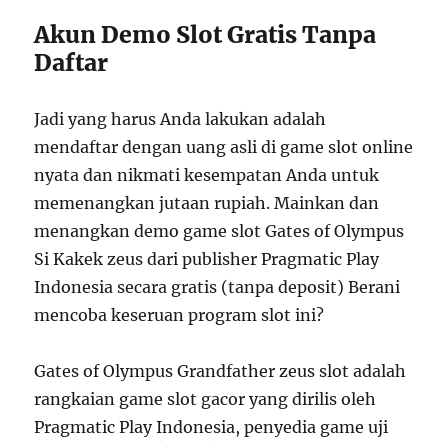
Akun Demo Slot Gratis Tanpa
Daftar
Jadi yang harus Anda lakukan adalah
mendaftar dengan uang asli di game slot online
nyata dan nikmati kesempatan Anda untuk
memenangkan jutaan rupiah. Mainkan dan
menangkan demo game slot Gates of Olympus
Si Kakek zeus dari publisher Pragmatic Play
Indonesia secara gratis (tanpa deposit) Berani
mencoba keseruan program slot ini?
Gates of Olympus Grandfather zeus slot adalah
rangkaian game slot gacor yang dirilis oleh
Pragmatic Play Indonesia, penyedia game uji