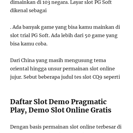
dimainkan di 103 negara. Layar slot PG Soft
dikenal sebagai
. Ada banyak game yang bisa kamu mainkan di
slot trial PG Soft. Ada lebih dari 50 game yang
bisa kamu coba.
Dari China yang masih mengusung tema
oriental hingga unsur permainan slot online
jujur. Sebut beberapa judul tes slot CQ9 seperti
Daftar Slot Demo Pragmatic
Play, Demo Slot Online Gratis
Dengan basis permainan slot online terbesar di