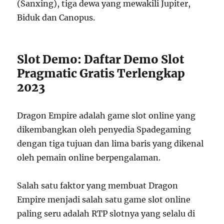
(Sanxing), tiga dewa yang mewakili Jupiter,
Biduk dan Canopus.
Slot Demo: Daftar Demo Slot
Pragmatic Gratis Terlengkap
2023
Dragon Empire adalah game slot online yang
dikembangkan oleh penyedia Spadegaming
dengan tiga tujuan dan lima baris yang dikenal
oleh pemain online berpengalaman.
Salah satu faktor yang membuat Dragon
Empire menjadi salah satu game slot online
paling seru adalah RTP slotnya yang selalu di