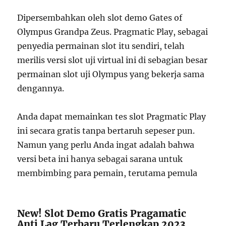
Dipersembahkan oleh slot demo Gates of
Olympus Grandpa Zeus. Pragmatic Play, sebagai
penyedia permainan slot itu sendiri, telah
merilis versi slot uji virtual ini di sebagian besar
permainan slot uji Olympus yang bekerja sama
dengannya.
Anda dapat memainkan tes slot Pragmatic Play
ini secara gratis tanpa bertaruh sepeser pun.
Namun yang perlu Anda ingat adalah bahwa
versi beta ini hanya sebagai sarana untuk
membimbing para pemain, terutama pemula
New! Slot Demo Gratis Pragamatic
Anti Lag Terbaru Terlengkap 2023