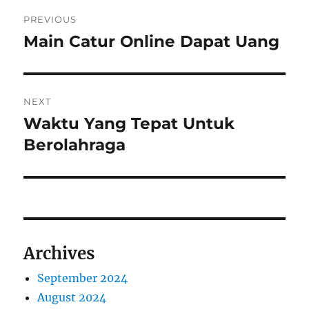
Post
PREVIOUS
navigation
Main Catur Online Dapat Uang
Previous
post:
NEXT
Waktu Yang Tepat Untuk
Next
post:
Berolahraga
Archives
September 2024
August 2024