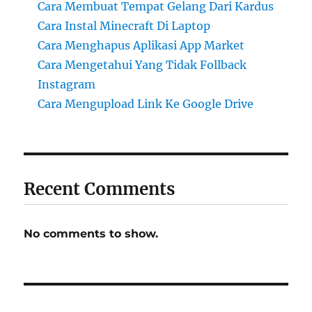
Cara Membuat Tempat Gelang Dari Kardus
Cara Instal Minecraft Di Laptop
Cara Menghapus Aplikasi App Market
Cara Mengetahui Yang Tidak Follback
Instagram
Cara Mengupload Link Ke Google Drive
Recent Comments
No comments to show.