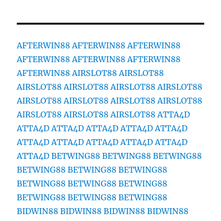
AFTERWIN88
AFTERWIN88
AFTERWIN88
AFTERWIN88
AFTERWIN88
AFTERWIN88
AFTERWIN88
AIRSLOT88
AIRSLOT88
AIRSLOT88
AIRSLOT88
AIRSLOT88
AIRSLOT88
AIRSLOT88
AIRSLOT88
AIRSLOT88
AIRSLOT88
AIRSLOT88
AIRSLOT88
AIRSLOT88
ATTA4D
ATTA4D
ATTA4D
ATTA4D
ATTA4D
ATTA4D
ATTA4D
ATTA4D
ATTA4D
ATTA4D
ATTA4D
ATTA4D
BETWING88
BETWING88
BETWING88
BETWING88
BETWING88
BETWING88
BETWING88
BETWING88
BETWING88
BETWING88
BETWING88
BETWING88
BIDWIN88
BIDWIN88
BIDWIN88
BIDWIN88