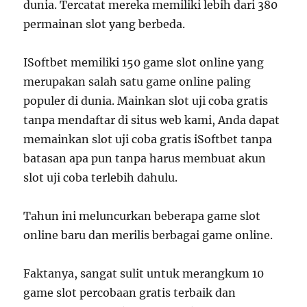
dunia. Tercatat mereka memiliki lebih dari 380
permainan slot yang berbeda.
ISoftbet memiliki 150 game slot online yang
merupakan salah satu game online paling
populer di dunia. Mainkan slot uji coba gratis
tanpa mendaftar di situs web kami, Anda dapat
memainkan slot uji coba gratis iSoftbet tanpa
batasan apa pun tanpa harus membuat akun
slot uji coba terlebih dahulu.
Tahun ini meluncurkan beberapa game slot
online baru dan merilis berbagai game online.
Faktanya, sangat sulit untuk merangkum 10
game slot percobaan gratis terbaik dan