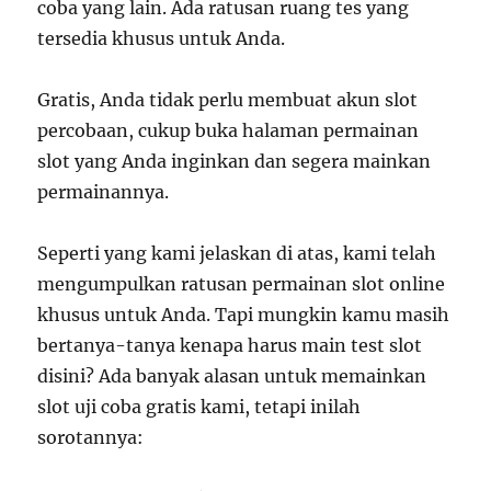
coba yang lain. Ada ratusan ruang tes yang
tersedia khusus untuk Anda.
Gratis, Anda tidak perlu membuat akun slot
percobaan, cukup buka halaman permainan
slot yang Anda inginkan dan segera mainkan
permainannya.
Seperti yang kami jelaskan di atas, kami telah
mengumpulkan ratusan permainan slot online
khusus untuk Anda. Tapi mungkin kamu masih
bertanya-tanya kenapa harus main test slot
disini? Ada banyak alasan untuk memainkan
slot uji coba gratis kami, tetapi inilah
sorotannya: