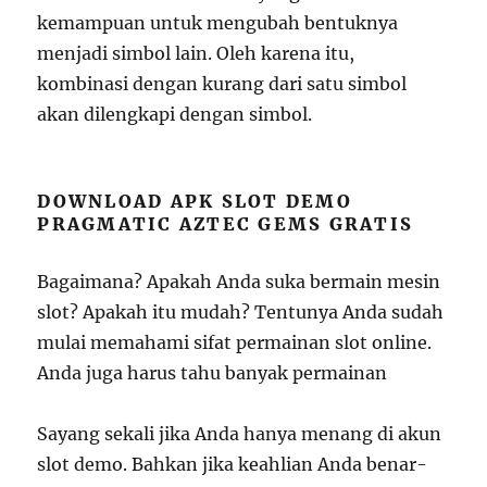
kemampuan untuk mengubah bentuknya
menjadi simbol lain. Oleh karena itu,
kombinasi dengan kurang dari satu simbol
akan dilengkapi dengan simbol.
DOWNLOAD APK SLOT DEMO
PRAGMATIC AZTEC GEMS GRATIS
Bagaimana? Apakah Anda suka bermain mesin
slot? Apakah itu mudah? Tentunya Anda sudah
mulai memahami sifat permainan slot online.
Anda juga harus tahu banyak permainan
Sayang sekali jika Anda hanya menang di akun
slot demo. Bahkan jika keahlian Anda benar-