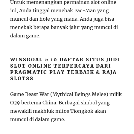
Untuk memenangkan permainan slot online
ini, Anda tinggal menebak Pac-Man yang
muncul dan hole yang mana. Anda juga bisa
menebak berapa banyak jalur yang muncul di
dalam game.
WINSGOAL » 10 DAFTAR SITUS JUDI
SLOT ONLINE TERPERCAYA DARI
PRAGMATIC PLAY TERBAIK & RAJA
SLOT88
Game Beast War (Mythical Beings Melee) milik
CQ9 bertema China. Berbagai simbol yang
mewakili makhluk mitos Tiongkok akan
muncul di dalam game.