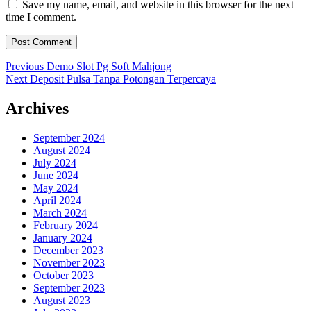
Save my name, email, and website in this browser for the next
time I comment.
Post
Previous
Previous
Demo Slot Pg Soft Mahjong
Next
post:
Next
Deposit Pulsa Tanpa Potongan Terpercaya
navigation
post:
Archives
September 2024
August 2024
July 2024
June 2024
May 2024
April 2024
March 2024
February 2024
January 2024
December 2023
November 2023
October 2023
September 2023
August 2023