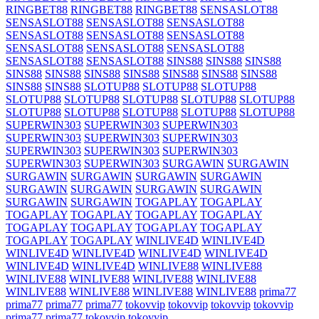
RINGBET88
RINGBET88
RINGBET88
SENSASLOT88
SENSASLOT88
SENSASLOT88
SENSASLOT88
SENSASLOT88
SENSASLOT88
SENSASLOT88
SENSASLOT88
SENSASLOT88
SENSASLOT88
SENSASLOT88
SENSASLOT88
SINS88
SINS88
SINS88
SINS88
SINS88
SINS88
SINS88
SINS88
SINS88
SINS88
SINS88
SINS88
SLOTUP88
SLOTUP88
SLOTUP88
SLOTUP88
SLOTUP88
SLOTUP88
SLOTUP88
SLOTUP88
SLOTUP88
SLOTUP88
SLOTUP88
SLOTUP88
SLOTUP88
SUPERWIN303
SUPERWIN303
SUPERWIN303
SUPERWIN303
SUPERWIN303
SUPERWIN303
SUPERWIN303
SUPERWIN303
SUPERWIN303
SUPERWIN303
SUPERWIN303
SURGAWIN
SURGAWIN
SURGAWIN
SURGAWIN
SURGAWIN
SURGAWIN
SURGAWIN
SURGAWIN
SURGAWIN
SURGAWIN
SURGAWIN
SURGAWIN
TOGAPLAY
TOGAPLAY
TOGAPLAY
TOGAPLAY
TOGAPLAY
TOGAPLAY
TOGAPLAY
TOGAPLAY
TOGAPLAY
TOGAPLAY
TOGAPLAY
TOGAPLAY
WINLIVE4D
WINLIVE4D
WINLIVE4D
WINLIVE4D
WINLIVE4D
WINLIVE4D
WINLIVE4D
WINLIVE4D
WINLIVE88
WINLIVE88
WINLIVE88
WINLIVE88
WINLIVE88
WINLIVE88
WINLIVE88
WINLIVE88
WINLIVE88
WINLIVE88
prima77
prima77
prima77
prima77
tokovvip
tokovvip
tokovvip
tokovvip
prima77
prima77
tokovvip
tokovvip