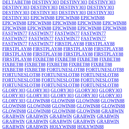
DELTABET88
DESTINY303
DESTINY303
DESTINY303
DESTINY303
DESTINY303
DESTINY303
DESTINY303
DESTINY303
DESTINY303
DESTINY303
DESTINY303
DESTINY303
EPICWIN88
EPICWIN88
EPICWIN88
EPICWIN88
EPICWIN88
EPICWIN88
EPICWIN88
EPICWIN88
EPICWIN88
EPICWIN88
EPICWIN88
EPICWIN88
EPICWIN88
FASTWIN77
FASTWIN77
FASTWIN77
FASTWIN77
FASTWIN77
FASTWIN77
FASTWIN77
FASTWIN77
FASTWIN77
FASTWIN77
FIRSTPLAY88
FIRSTPLAY88
FIRSTPLAY88
FIRSTPLAY88
FIRSTPLAY88
FIRSTPLAY88
FIRSTPLAY88
FIRSTPLAY88
FIRSTPLAY88
FIRSTPLAY88
FIRSTPLAY88
FIXBET88
FIXBET88
FIXBET88
FIXBET88
FIXBET88
FIXBET88
FIXBET88
FIXBET88
FIXBET88
FIXBET88
FIXBET88
FORTUNESLOT88
FORTUNESLOT88
FORTUNESLOT88
FORTUNESLOT88
FORTUNESLOT88
FORTUNESLOT88
FORTUNESLOT88
FORTUNESLOT88
FORTUNESLOT88
FORTUNESLOT88
FORTUNESLOT88
GLORY303
GLORY303
GLORY303
GLORY303
GLORY303
GLORY303
GLORY303
GLORY303
GLORY303
GLORY303
GLORY303
GLOWIN88
GLOWIN88
GLOWIN88
GLOWIN88
GLOWIN88
GLOWIN88
GLOWIN88
GLOWIN88
GLOWIN88
GLOWIN88
GLOWIN88
GLOWIN88
GLOWIN88
GRABWIN
GRABWIN
GRABWIN
GRABWIN
GRABWIN
GRABWIN
GRABWIN
GRABWIN
GRABWIN
GRABWIN
GRABWIN
GRABWIN
GRABWIN
HOLYWIN88
HOLYWIN88