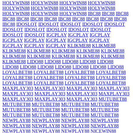
HOLYWIN88
HOLYWIN88
HOLYWIN88
HOLYWIN88
HOLYWIN88
HOLYWIN88
HOLYWIN88
HOLYWIN88
HOLYWIN88
HOLYWIN88
HOLYWIN88
IBC88
IBC88
IBC88
IBC88
IBC88
IBC88
IBC88
IBC88
IBC88
IBC88
IBC88
IBC88
IBC88
IDOSLOT
IDOSLOT
IDOSLOT
IDOSLOT
IDOSLOT
IDOSLOT
IDOSLOT
IDOSLOT
IDOSLOT
IDOSLOT
IDOSLOT
IDOSLOT
IGCPLAY
IGCPLAY
IGCPLAY
IGCPLAY
IGCPLAY
IGCPLAY
IGCPLAY
IGCPLAY
IGCPLAY
IGCPLAY
IGCPLAY
KLIKME88
KLIKME88
KLIKME88
KLIKME88
KLIKME88
KLIKME88
KLIKME88
KLIKME88
KLIKME88
KLIKME88
KLIKME88
KLIKME88
KLIKME88
LIDO88
LIDO88
LIDO88
LIDO88
LIDO88
LIDO88
LIDO88
LIDO88
LIDO88
LIDO88
LIDO88
LIDO88
LOYALBET88
LOYALBET88
LOYALBET88
LOYALBET88
LOYALBET88
LOYALBET88
LOYALBET88
LOYALBET88
LOYALBET88
LOYALBET88
LOYALBET88
LOYALBET88
MAXPLAY303
MAXPLAY303
MAXPLAY303
MAXPLAY303
MAXPLAY303
MAXPLAY303
MAXPLAY303
MAXPLAY303
MAXPLAY303
MAXPLAY303
MAXPLAY303
MUTUBET88
MUTUBET88
MUTUBET88
MUTUBET88
MUTUBET88
MUTUBET88
MUTUBET88
MUTUBET88
MUTUBET88
MUTUBET88
MUTUBET88
MUTUBET88
MUTUBET88
NEWPLAY88
NEWPLAY88
NEWPLAY88
NEWPLAY88
NEWPLAY88
NEWPLAY88
NEWPLAY88
NEWPLAY88
NEWPLAY88
NEWPLAY88
NEWPLAY88
NICEWIN88