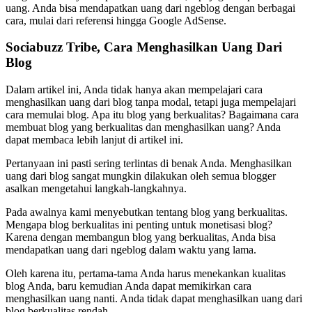
uang. Anda bisa mendapatkan uang dari ngeblog dengan berbagai
cara, mulai dari referensi hingga Google AdSense.
Sociabuzz Tribe, Cara Menghasilkan Uang Dari
Blog
Dalam artikel ini, Anda tidak hanya akan mempelajari cara
menghasilkan uang dari blog tanpa modal, tetapi juga mempelajari
cara memulai blog. Apa itu blog yang berkualitas? Bagaimana cara
membuat blog yang berkualitas dan menghasilkan uang? Anda
dapat membaca lebih lanjut di artikel ini.
Pertanyaan ini pasti sering terlintas di benak Anda. Menghasilkan
uang dari blog sangat mungkin dilakukan oleh semua blogger
asalkan mengetahui langkah-langkahnya.
Pada awalnya kami menyebutkan tentang blog yang berkualitas.
Mengapa blog berkualitas ini penting untuk monetisasi blog?
Karena dengan membangun blog yang berkualitas, Anda bisa
mendapatkan uang dari ngeblog dalam waktu yang lama.
Oleh karena itu, pertama-tama Anda harus menekankan kualitas
blog Anda, baru kemudian Anda dapat memikirkan cara
menghasilkan uang nanti. Anda tidak dapat menghasilkan uang dari
blog berkualitas rendah.