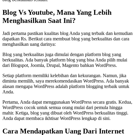
Blog Vs Youtube, Mana Yang Lebih
Menghasilkan Saat Ini?
Jadi pertama pastikan kualitas blog Anda yang terbaik dan kemudian
dapatkan Rs. Berikut cara membuat blog yang berkualitas dan cara
menghasilkan uang darinya:
Blog yang berkualitas juga dimulai dengan platform blog yang
berkualitas. Ada banyak platform blog yang bisa Anda pilih mulai
dari Blogspot, Joomla, Drupal, Magento bahkan WordPress.
Setiap platform memiliki kelebihan dan kekurangan. Namun, jika
diminta memilih, saya merekomendasikan WordPress. Ada banyak
alasan mengapa WordPress adalah platform blogging terbaik untuk
Anda.
Pertama, Anda dapat menggunakan WordPress secara gratis. Kedua,
WordPress cocok untuk semua orang mulai dari pemula hingga
mahir. Ketiga, blog yang dibuat oleh WordPress berkualitas tinggi.
Anda dapat membaca ikhtisar WordPress lengkap di sini.
Cara Mendapatkan Uang Dari Internet