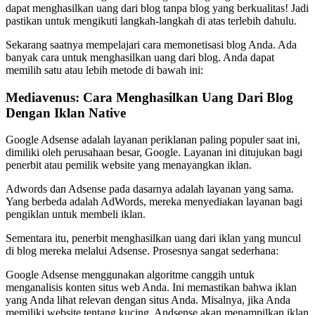
dapat menghasilkan uang dari blog tanpa blog yang berkualitas! Jadi
pastikan untuk mengikuti langkah-langkah di atas terlebih dahulu.
Sekarang saatnya mempelajari cara memonetisasi blog Anda. Ada
banyak cara untuk menghasilkan uang dari blog. Anda dapat
memilih satu atau lebih metode di bawah ini:
Mediavenus: Cara Menghasilkan Uang Dari Blog
Dengan Iklan Native
Google Adsense adalah layanan periklanan paling populer saat ini,
dimiliki oleh perusahaan besar, Google. Layanan ini ditujukan bagi
penerbit atau pemilik website yang menayangkan iklan.
Adwords dan Adsense pada dasarnya adalah layanan yang sama.
Yang berbeda adalah AdWords, mereka menyediakan layanan bagi
pengiklan untuk membeli iklan.
Sementara itu, penerbit menghasilkan uang dari iklan yang muncul
di blog mereka melalui Adsense. Prosesnya sangat sederhana:
Google Adsense menggunakan algoritme canggih untuk
menganalisis konten situs web Anda. Ini memastikan bahwa iklan
yang Anda lihat relevan dengan situs Anda. Misalnya, jika Anda
memiliki website tentang kucing, Andsense akan menampilkan iklan