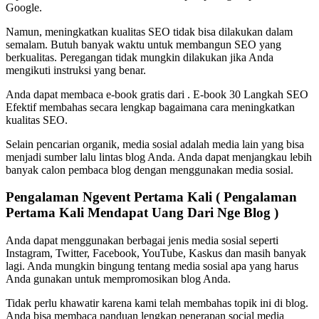
Google.
Namun, meningkatkan kualitas SEO tidak bisa dilakukan dalam
semalam. Butuh banyak waktu untuk membangun SEO yang
berkualitas. Peregangan tidak mungkin dilakukan jika Anda
mengikuti instruksi yang benar.
Anda dapat membaca e-book gratis dari . E-book 30 Langkah SEO
Efektif membahas secara lengkap bagaimana cara meningkatkan
kualitas SEO.
Selain pencarian organik, media sosial adalah media lain yang bisa
menjadi sumber lalu lintas blog Anda. Anda dapat menjangkau lebih
banyak calon pembaca blog dengan menggunakan media sosial.
Pengalaman Ngevent Pertama Kali ( Pengalaman
Pertama Kali Mendapat Uang Dari Nge Blog )
Anda dapat menggunakan berbagai jenis media sosial seperti
Instagram, Twitter, Facebook, YouTube, Kaskus dan masih banyak
lagi. Anda mungkin bingung tentang media sosial apa yang harus
Anda gunakan untuk mempromosikan blog Anda.
Tidak perlu khawatir karena kami telah membahas topik ini di blog.
Anda bisa membaca panduan lengkap penerapan social media