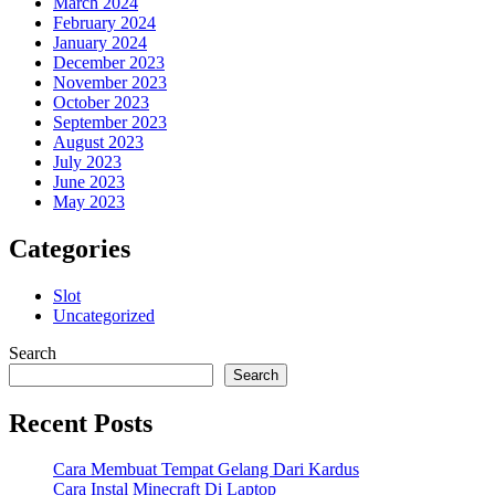
March 2024
February 2024
January 2024
December 2023
November 2023
October 2023
September 2023
August 2023
July 2023
June 2023
May 2023
Categories
Slot
Uncategorized
Search
Search
Recent Posts
Cara Membuat Tempat Gelang Dari Kardus
Cara Instal Minecraft Di Laptop