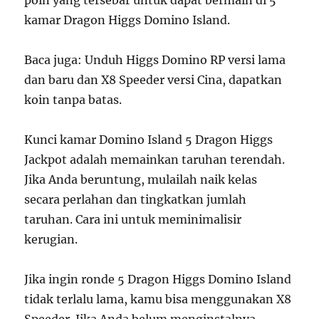
poin yang tersebar untuk dapat bermain di 5
kamar Dragon Higgs Domino Island.
Baca juga: Unduh Higgs Domino RP versi lama
dan baru dan X8 Speeder versi Cina, dapatkan
koin tanpa batas.
Kunci kamar Domino Island 5 Dragon Higgs
Jackpot adalah memainkan taruhan terendah.
Jika Anda beruntung, mulailah naik kelas
secara perlahan dan tingkatkan jumlah
taruhan. Cara ini untuk meminimalisir
kerugian.
Jika ingin ronde 5 Dragon Higgs Domino Island
tidak terlalu lama, kamu bisa menggunakan X8