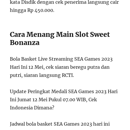
kata Disdik dengan cek penerima langsung cair
hingga Rp 450.000.
Cara Menang Main Slot Sweet
Bonanza
Bola Basket Live Streaming SEA Games 2023
Hari Ini 12 Mei, cek siaran beregu putra dan
putri, siaran langsung RCTI.
Update Peringkat Medali SEA Games 2023 Hari
Ini Jumat 12 Mei Pukul 07.00 WIB, Cek
Indonesia Dimana?
Jadwal bola basket SEA Games 2023 hari ini