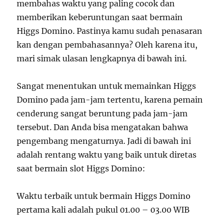
membahas waktu yang paling cocok dan
memberikan keberuntungan saat bermain
Higgs Domino. Pastinya kamu sudah penasaran
kan dengan pembahasannya? Oleh karena itu,
mari simak ulasan lengkapnya di bawah ini.
Sangat menentukan untuk memainkan Higgs
Domino pada jam-jam tertentu, karena pemain
cenderung sangat beruntung pada jam-jam
tersebut. Dan Anda bisa mengatakan bahwa
pengembang mengaturnya. Jadi di bawah ini
adalah rentang waktu yang baik untuk diretas
saat bermain slot Higgs Domino:
Waktu terbaik untuk bermain Higgs Domino
pertama kali adalah pukul 01.00 – 03.00 WIB