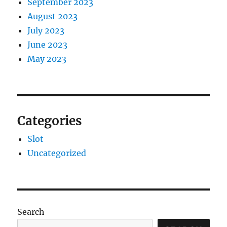
September 2023
August 2023
July 2023
June 2023
May 2023
Categories
Slot
Uncategorized
Search