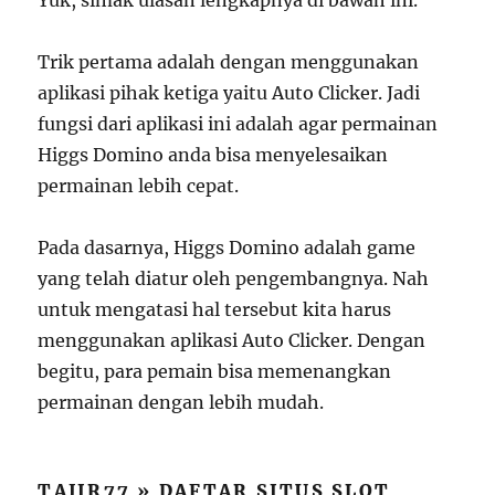
Yuk, simak ulasan lengkapnya di bawah ini.
Trik pertama adalah dengan menggunakan
aplikasi pihak ketiga yaitu Auto Clicker. Jadi
fungsi dari aplikasi ini adalah agar permainan
Higgs Domino anda bisa menyelesaikan
permainan lebih cepat.
Pada dasarnya, Higgs Domino adalah game
yang telah diatur oleh pengembangnya. Nah
untuk mengatasi hal tersebut kita harus
menggunakan aplikasi Auto Clicker. Dengan
begitu, para pemain bisa memenangkan
permainan dengan lebih mudah.
TAJIR77 » DAFTAR SITUS SLOT