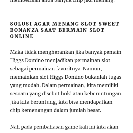
memberikan anda banyak chip jika menang.
SOLUSI AGAR MENANG SLOT SWEET
BONANZA SAAT BERMAIN SLOT
ONLINE
Maka tidak mengherankan jika banyak pemain
Higgs Domino menjadikan permainan slot
sebagai permainan favoritnya. Namun,
memainkan slot Higgs Domino bukanlah tugas
yang mudah. Dalam permainan, kita memiliki
sesuatu yang disebut hoki atau keberuntungan.
Jika kita beruntung, kita bisa mendapatkan
chip kemenangan dalam jumlah besar.
Nah pada pembahasan game kali ini kita akan