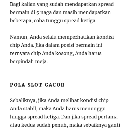
Bagi kalian yang sudah mendapatkan spread
bermain di 5 naga dan masih mendapatkan
beberapa, coba tunggu spread ketiga.
Namun, Anda selalu memperhatikan kondisi
chip Anda. Jika dalam posisi bermain ini
ternyata chip Anda kosong, Anda harus
berpindah meja.
POLA SLOT GACOR
Sebaliknya, jika Anda melihat kondisi chip
Anda stabil, maka Anda harus menunggu
hingga spread ketiga. Dan jika spread pertama
atau kedua sudah penuh, maka sebaiknya ganti