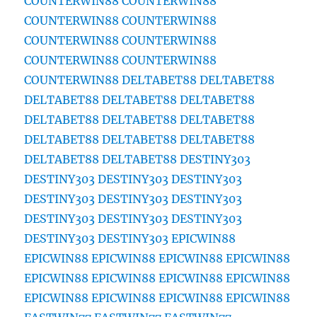
COUNTERWIN88
COUNTERWIN88
COUNTERWIN88
COUNTERWIN88
COUNTERWIN88
COUNTERWIN88
COUNTERWIN88
COUNTERWIN88
COUNTERWIN88
DELTABET88
DELTABET88
DELTABET88
DELTABET88
DELTABET88
DELTABET88
DELTABET88
DELTABET88
DELTABET88
DELTABET88
DELTABET88
DELTABET88
DELTABET88
DESTINY303
DESTINY303
DESTINY303
DESTINY303
DESTINY303
DESTINY303
DESTINY303
DESTINY303
DESTINY303
DESTINY303
DESTINY303
DESTINY303
EPICWIN88
EPICWIN88
EPICWIN88
EPICWIN88
EPICWIN88
EPICWIN88
EPICWIN88
EPICWIN88
EPICWIN88
EPICWIN88
EPICWIN88
EPICWIN88
EPICWIN88