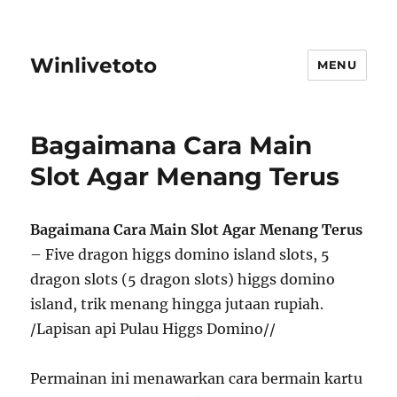
Winlivetoto
MENU
Bagaimana Cara Main
Slot Agar Menang Terus
Bagaimana Cara Main Slot Agar Menang Terus
– Five dragon higgs domino island slots, 5
dragon slots (5 dragon slots) higgs domino
island, trik menang hingga jutaan rupiah.
/Lapisan api Pulau Higgs Domino//
Permainan ini menawarkan cara bermain kartu