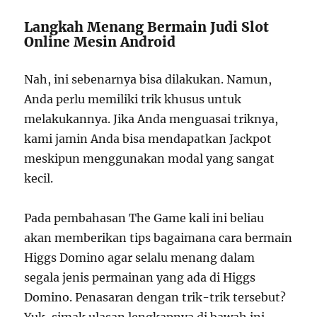
Langkah Menang Bermain Judi Slot
Online Mesin Android
Nah, ini sebenarnya bisa dilakukan. Namun,
Anda perlu memiliki trik khusus untuk
melakukannya. Jika Anda menguasai triknya,
kami jamin Anda bisa mendapatkan Jackpot
meskipun menggunakan modal yang sangat
kecil.
Pada pembahasan The Game kali ini beliau
akan memberikan tips bagaimana cara bermain
Higgs Domino agar selalu menang dalam
segala jenis permainan yang ada di Higgs
Domino. Penasaran dengan trik-trik tersebut?