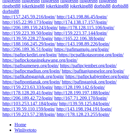
ringbet88
ringbet88
ringbet88
ringbet88
ringbet88
ringbet88
ringbet88
jokerking88
jokerking88
jokerking88
dorbis88
dorbis88
dorbis88
http://157.245.59.216/login/
http://143.198.86.45/login/
http://165.22.99.173/login/
http://174.138.17.157/login/
http://206.189.159.243/login/
http://178.128.115.106/login/
http://159.223.39.50/login/
http://159.223.37.144/login/
http://139.59.228.27/login/
http://165.22.106.38/login/
http://188.166.245.29/login/
http://143.198.89.226/login/
http://206.189.36.51/login/
https://pafimamuju.org/login/
https://pafipckediri.org/login/
https://pcpafikotasorong.org/login/
https://pafipckotasingkawang.org/login/
https://pafisumenep.org/login/
https://pafipcjember.org/login/
https://pafipcmadiun.org/login/
https://pafitanjungselor.org/login/
https://pafikabnganjuk.org/login/
https://pafipckabjember.org/login/
https://pafipontianak.org/login/
https://pafinganjuk.org/login/
http://159.223.63.33/login/
http://128.199.142.6/login/
http://178.128.20.41/login/
http://128.199.197.188/login/
http://206.189.42.72/login/
http://167.71.209.170/login/
http://103.253.147.184/login/
http://139.59.125.84/login/
http://139.59.110.159/login/
http://143.198.194.191/login/
http://159.223.57.238/login/
http://178.128.23.255/login/
Home
Winlivetoto