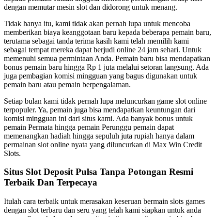
dengan memutar mesin slot dan didorong untuk menang.
Tidak hanya itu, kami tidak akan pernah lupa untuk mencoba
memberikan biaya keanggotaan baru kepada beberapa pemain baru,
terutama sebagai tanda terima kasih kami telah memilih kami
sebagai tempat mereka dapat berjudi online 24 jam sehari. Untuk
memenuhi semua permintaan Anda. Pemain baru bisa mendapatkan
bonus pemain baru hingga Rp 1 juta melalui setoran langsung. Ada
juga pembagian komisi mingguan yang bagus digunakan untuk
pemain baru atau pemain berpengalaman.
Setiap bulan kami tidak pernah lupa meluncurkan game slot online
terpopuler. Ya, pemain juga bisa mendapatkan keuntungan dari
komisi mingguan ini dari situs kami. Ada banyak bonus untuk
pemain Permata hingga pemain Perunggu pemain dapat
memenangkan hadiah hingga sepuluh juta rupiah hanya dalam
permainan slot online nyata yang diluncurkan di Max Win Credit
Slots.
Situs Slot Deposit Pulsa Tanpa Potongan Resmi
Terbaik Dan Terpecaya
Itulah cara terbaik untuk merasakan keseruan bermain slots games
dengan slot terbaru dan seru yang telah kami siapkan untuk anda