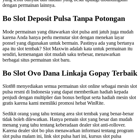
dengan permainan lainnya.
Bo Slot Deposit Pulsa Tanpa Potongan
Mode permainan yang ditawarkan slot pulsa anti jatuh juga mudah
karena Anda hanya perlu memutar slot dengan menekan layar
ponsel yang digunakan untuk bermain. Pastinya ada yang bertanya
apa itu slot tembak? Slot Maxwin adalah kata untuk permainan itu
sendiri, kemenangan slot mudah saku terbesar, menawarkan
berbagai situs permainan slot baru.
Bo Slot Ovo Dana Linkaja Gopay Terbaik
Slot88 menyediakan semua permainan slot online sebagai mesin slot
pulsa resmi di Indonesia yang dapat memberikan hadiah kepada
penjudi dengan multiplier dan bonus berlipat serta hadiah mesin slot
gratis karena kami memiliki promosi hebat WinRite.
Sedikit orang yang tahu tentang area slot tembak yang benar-benar
tidak boleh dilewatkan. Hanya pemain slot yang besar dan mudah
menang yang tahu tentang keberadaan dealer slot anti-rollover.
Karena dealer slot bo plus menawarkan informasi tentang program
slot pulsa malam ini, link slot pulsa hari ini, kursus slot pulsa