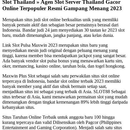
Slot Thailand » Agen Slot Server Thailand Gacor
Online Terpopuler Resmi Gampang Menang 2023
Merupakan situs judi slot online berkualitas unik yang memiliki
banyak pemain aktif dan sebagian besar pemainnya berasal dari
Indonesia. Bandar judi 24 jam menyediakan 30 tautan ke 2023 slot
baru, mudah dimenangkan, jangka panjang, atau kelas dunia.
Link Slot Pulsa Maxwin 2023 merupakan situs baru yang
menyediakan mesin judi original dengan peluang menang yang
tinggi, karena member bisa mendapatkan jackpot yang sangat besar.
Ada banyak vendor slot pulsa bonus yang menawarkan kartu sim,
oker, memancing, kasino online, taruhan bola, dan togel hongkong.
Maxwin Plus Slot sebagai salah satu perwakilan situs slot online
terpercaya di Indonesia, bandar slot online terbaik 2023 memiliki
banyak member yang aktif dan sibuk bermain setiap saat,
menjadikan situs ini sebagai yang terbaik di Asia. SLOT88 Sebagai
situs terbesar di Asia, kami menawarkan permainan slot yang mudah
dimenangkan dengan tingkat kemenangan 89% lebih tinggi daripada
kebanyakan situs.
Situs Taruhan Online Terbaik untuk anggota baru 100 hingga
kurang tepercaya dan valid Dilisensikan oleh Pagcor (Philippines
Entertainment and Gaming Corporation). Menjadi salah satu situs