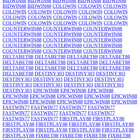
BIDWIN88
BIDWIN88
BIDWIN88
BIDWIN88
BIDWIN88
BIDWIN88
BIDWIN88
COLOWIN
COLOWIN
COLOWIN
COLOWIN
COLOWIN
COLOWIN
COLOWIN
COLOWIN
COLOWIN
COLOWIN
COLOWIN
COLOWIN
COLOWIN
COLOWIN
COLOWIN
COLOWIN
COLOWIN
COLOWIN
COUNTERWIN88
COUNTERWIN88
COUNTERWIN88
COUNTERWIN88
COUNTERWIN88
COUNTERWIN88
COUNTERWIN88
COUNTERWIN88
COUNTERWIN88
COUNTERWIN88
COUNTERWIN88
COUNTERWIN88
COUNTERWIN88
COUNTERWIN88
COUNTERWIN88
DELTABET88
DELTABET88
DELTABET88
DELTABET88
DELTABET88
DELTABET88
DELTABET88
DELTABET88
DELTABET88
DELTABET88
DELTABET88
DELTABET88
DELTABET88
DESTINY303
DESTINY303
DESTINY303
DESTINY303
DESTINY303
DESTINY303
DESTINY303
DESTINY303
DESTINY303
DESTINY303
DESTINY303
DESTINY303
EPICWIN88
EPICWIN88
EPICWIN88
EPICWIN88
EPICWIN88
EPICWIN88
EPICWIN88
EPICWIN88
EPICWIN88
EPICWIN88
EPICWIN88
EPICWIN88
EPICWIN88
FASTWIN77
FASTWIN77
FASTWIN77
FASTWIN77
FASTWIN77
FASTWIN77
FASTWIN77
FASTWIN77
FASTWIN77
FASTWIN77
FIRSTPLAY88
FIRSTPLAY88
FIRSTPLAY88
FIRSTPLAY88
FIRSTPLAY88
FIRSTPLAY88
FIRSTPLAY88
FIRSTPLAY88
FIRSTPLAY88
FIRSTPLAY88
FIRSTPLAY88
FIXBET88
FIXBET88
FIXBET88
FIXBET88