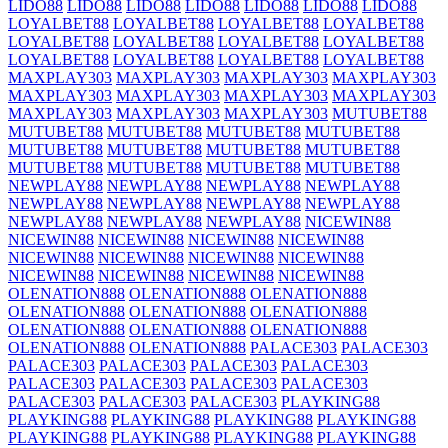
LIDO88
LIDO88
LIDO88
LIDO88
LIDO88
LIDO88
LIDO88
LOYALBET88
LOYALBET88
LOYALBET88
LOYALBET88
LOYALBET88
LOYALBET88
LOYALBET88
LOYALBET88
LOYALBET88
LOYALBET88
LOYALBET88
LOYALBET88
MAXPLAY303
MAXPLAY303
MAXPLAY303
MAXPLAY303
MAXPLAY303
MAXPLAY303
MAXPLAY303
MAXPLAY303
MAXPLAY303
MAXPLAY303
MAXPLAY303
MUTUBET88
MUTUBET88
MUTUBET88
MUTUBET88
MUTUBET88
MUTUBET88
MUTUBET88
MUTUBET88
MUTUBET88
MUTUBET88
MUTUBET88
MUTUBET88
MUTUBET88
NEWPLAY88
NEWPLAY88
NEWPLAY88
NEWPLAY88
NEWPLAY88
NEWPLAY88
NEWPLAY88
NEWPLAY88
NEWPLAY88
NEWPLAY88
NEWPLAY88
NICEWIN88
NICEWIN88
NICEWIN88
NICEWIN88
NICEWIN88
NICEWIN88
NICEWIN88
NICEWIN88
NICEWIN88
NICEWIN88
NICEWIN88
NICEWIN88
NICEWIN88
OLENATION888
OLENATION888
OLENATION888
OLENATION888
OLENATION888
OLENATION888
OLENATION888
OLENATION888
OLENATION888
OLENATION888
OLENATION888
PALACE303
PALACE303
PALACE303
PALACE303
PALACE303
PALACE303
PALACE303
PALACE303
PALACE303
PALACE303
PALACE303
PALACE303
PALACE303
PLAYKING88
PLAYKING88
PLAYKING88
PLAYKING88
PLAYKING88
PLAYKING88
PLAYKING88
PLAYKING88
PLAYKING88