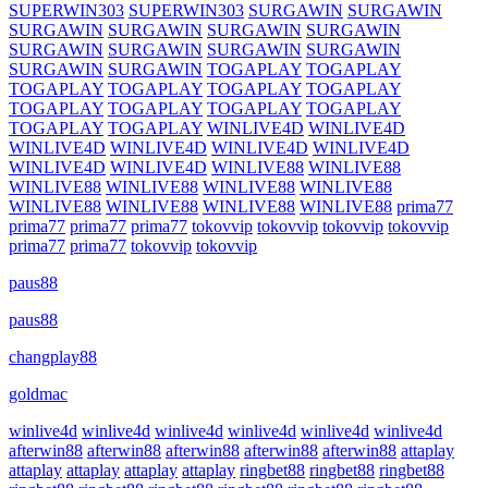
SUPERWIN303
SUPERWIN303
SURGAWIN
SURGAWIN
SURGAWIN
SURGAWIN
SURGAWIN
SURGAWIN
SURGAWIN
SURGAWIN
SURGAWIN
SURGAWIN
SURGAWIN
SURGAWIN
TOGAPLAY
TOGAPLAY
TOGAPLAY
TOGAPLAY
TOGAPLAY
TOGAPLAY
TOGAPLAY
TOGAPLAY
TOGAPLAY
TOGAPLAY
TOGAPLAY
TOGAPLAY
WINLIVE4D
WINLIVE4D
WINLIVE4D
WINLIVE4D
WINLIVE4D
WINLIVE4D
WINLIVE4D
WINLIVE4D
WINLIVE88
WINLIVE88
WINLIVE88
WINLIVE88
WINLIVE88
WINLIVE88
WINLIVE88
WINLIVE88
WINLIVE88
WINLIVE88
prima77
prima77
prima77
prima77
tokovvip
tokovvip
tokovvip
tokovvip
prima77
prima77
tokovvip
tokovvip
paus88
paus88
changplay88
goldmac
winlive4d
winlive4d
winlive4d
winlive4d
winlive4d
winlive4d
afterwin88
afterwin88
afterwin88
afterwin88
afterwin88
attaplay
attaplay
attaplay
attaplay
attaplay
ringbet88
ringbet88
ringbet88