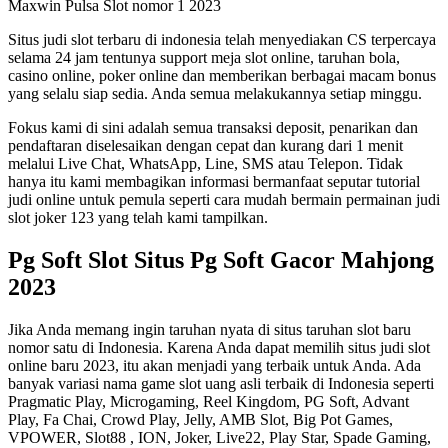
Maxwin Pulsa Slot nomor 1 2023
Situs judi slot terbaru di indonesia telah menyediakan CS terpercaya
selama 24 jam tentunya support meja slot online, taruhan bola,
casino online, poker online dan memberikan berbagai macam bonus
yang selalu siap sedia. Anda semua melakukannya setiap minggu.
Fokus kami di sini adalah semua transaksi deposit, penarikan dan
pendaftaran diselesaikan dengan cepat dan kurang dari 1 menit
melalui Live Chat, WhatsApp, Line, SMS atau Telepon. Tidak
hanya itu kami membagikan informasi bermanfaat seputar tutorial
judi online untuk pemula seperti cara mudah bermain permainan judi
slot joker 123 yang telah kami tampilkan.
Pg Soft Slot Situs Pg Soft Gacor Mahjong
2023
Jika Anda memang ingin taruhan nyata di situs taruhan slot baru
nomor satu di Indonesia. Karena Anda dapat memilih situs judi slot
online baru 2023, itu akan menjadi yang terbaik untuk Anda. Ada
banyak variasi nama game slot uang asli terbaik di Indonesia seperti
Pragmatic Play, Microgaming, Reel Kingdom, PG Soft, Advant
Play, Fa Chai, Crowd Play, Jelly, AMB Slot, Big Pot Games,
VPOWER, Slot88 , ION, Joker, Live22, Play Star, Spade Gaming,