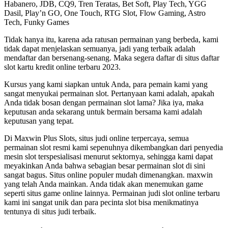
Habanero, JDB, CQ9, Tren Teratas, Bet Soft, Play Tech, YGG
Dasil, Play’n GO, One Touch, RTG Slot, Flow Gaming, Astro
Tech, Funky Games
Tidak hanya itu, karena ada ratusan permainan yang berbeda, kami
tidak dapat menjelaskan semuanya, jadi yang terbaik adalah
mendaftar dan bersenang-senang. Maka segera daftar di situs daftar
slot kartu kredit online terbaru 2023.
Kursus yang kami siapkan untuk Anda, para pemain kami yang
sangat menyukai permainan slot. Pertanyaan kami adalah, apakah
Anda tidak bosan dengan permainan slot lama? Jika iya, maka
keputusan anda sekarang untuk bermain bersama kami adalah
keputusan yang tepat.
Di Maxwin Plus Slots, situs judi online terpercaya, semua
permainan slot resmi kami sepenuhnya dikembangkan dari penyedia
mesin slot terspesialisasi menurut sektornya, sehingga kami dapat
meyakinkan Anda bahwa sebagian besar permainan slot di sini
sangat bagus. Situs online populer mudah dimenangkan. maxwin
yang telah Anda mainkan. Anda tidak akan menemukan game
seperti situs game online lainnya. Permainan judi slot online terbaru
kami ini sangat unik dan para pecinta slot bisa menikmatinya
tentunya di situs judi terbaik.