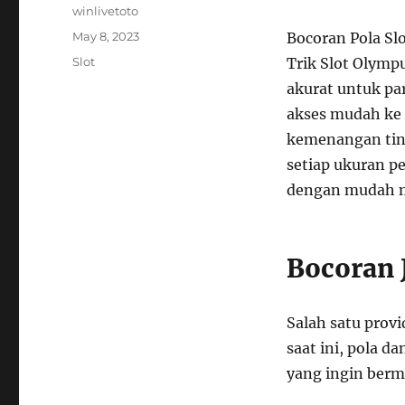
Author
winlivetoto
Posted
May 8, 2023
Bocoran Pola Sl
on
Categories
Slot
Trik Slot Olympu
akurat untuk par
akses mudah ke
kemenangan ting
setiap ukuran p
dengan mudah m
Bocoran 
Salah satu provi
saat ini, pola 
yang ingin berm