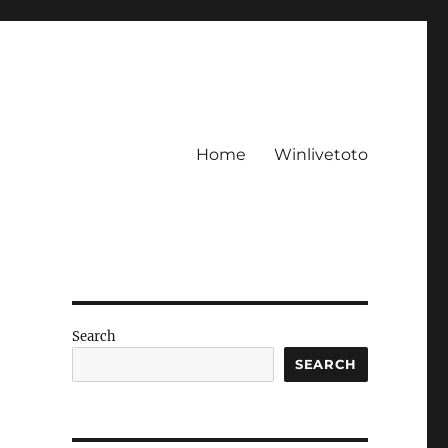
Home
Winlivetoto
Search
SEARCH