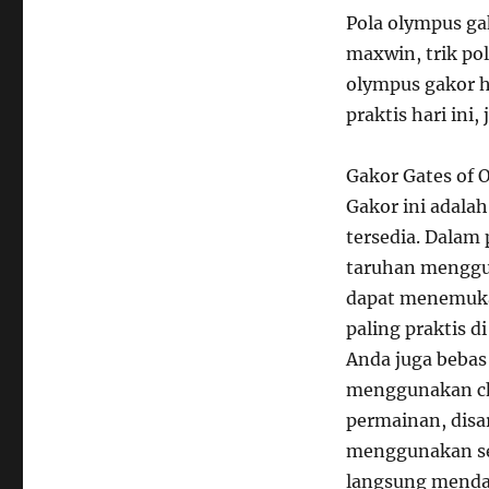
Pola olympus ga
maxwin, trik pol
olympus gakor ha
praktis hari ini
Gakor Gates of O
Gakor ini adal
tersedia. Dalam
taruhan menggun
dapat menemukan
paling praktis 
Anda juga beba
menggunakan ch
permainan, dis
menggunakan se
langsung menda