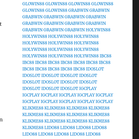
GLOWIN88
GLOWIN88
GLOWIN88
GLOWIN88
GLOWIN88
GLOWIN88
GRABWIN
GRABWIN
GRABWIN
GRABWIN
GRABWIN
GRABWIN
GRABWIN
GRABWIN
GRABWIN
GRABWIN
t
GRABWIN
GRABWIN
GRABWIN
HOLYWIN88
HOLYWIN88
HOLYWIN88
HOLYWIN88
HOLYWIN88
HOLYWIN88
HOLYWIN88
HOLYWIN88
HOLYWIN88
HOLYWIN88
HOLYWIN88
HOLYWIN88
HOLYWIN88
IBC88
IBC88
IBC88
IBC88
IBC88
IBC88
IBC88
IBC88
IBC88
IBC88
IBC88
IBC88
IBC88
IDOSLOT
IDOSLOT
IDOSLOT
IDOSLOT
IDOSLOT
IDOSLOT
IDOSLOT
IDOSLOT
IDOSLOT
IDOSLOT
IDOSLOT
IDOSLOT
IGCPLAY
IGCPLAY
IGCPLAY
IGCPLAY
IGCPLAY
IGCPLAY
IGCPLAY
IGCPLAY
IGCPLAY
IGCPLAY
IGCPLAY
KLIKME88
KLIKME88
KLIKME88
KLIKME88
KLIKME88
KLIKME88
KLIKME88
KLIKME88
n
KLIKME88
KLIKME88
KLIKME88
KLIKME88
KLIKME88
LIDO88
LIDO88
LIDO88
LIDO88
LIDO88
LIDO88
LIDO88
LIDO88
LIDO88