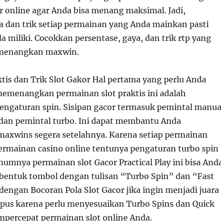
 online agar Anda bisa menang maksimal. Jadi,
 dan trik setiap permainan yang Anda mainkan pasti
 miliki. Cocokkan persentase, gaya, dan trik rtp yang
emenangkan maxwin.
ktis dan Trik Slot Gakor Hal pertama yang perlu Anda
emenangkan permainan slot praktis ini adalah
gaturan spin. Sisipan gacor termasuk pemintal manua
 dan pemintal turbo. Ini dapat membantu Anda
xwins segera setelahnya. Karena setiap permainan
permainan casino online tentunya pengaturan turbo spin
mumnya permainan slot Gacor Practical Play ini bisa And
entuk tombol dengan tulisan “Turbo Spin” dan “Fast
dengan Bocoran Pola Slot Gacor jika ingin menjadi juara
pus karena perlu menyesuaikan Turbo Spins dan Quick
percepat permainan slot online Anda.