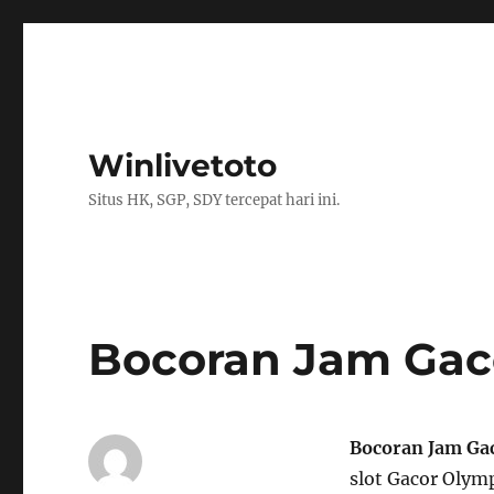
Winlivetoto
Situs HK, SGP, SDY tercepat hari ini.
Bocoran Jam Gaco
Bocoran Jam Gac
slot Gacor Olym