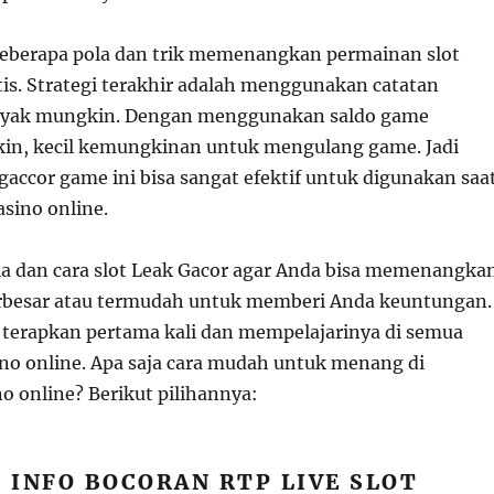
beberapa pola dan trik memenangkan permainan slot
tis. Strategi terakhir adalah menggunakan catatan
nyak mungkin. Dengan menggunakan saldo game
in, kecil kemungkinan untuk mengulang game. Jadi
gaccor game ini bisa sangat efektif untuk digunakan saa
sino online.
la dan cara slot Leak Gacor agar Anda bisa memenangka
erbesar atau termudah untuk memberi Anda keuntungan.
ta terapkan pertama kali dan mempelajarinya di semua
ino online. Apa saja cara mudah untuk menang di
o online? Berikut pilihannya:
» INFO BOCORAN RTP LIVE SLOT