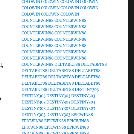
COLOWIN
COLOWIN
COLOWIN
COLOWIN
COLOWIN
COLOWIN
COLOWIN
COLOWIN
COLOWIN
COLOWIN
COLOWIN
COUNTERWIN88
COUNTERWIN88
COUNTERWIN88
COUNTERWIN88
COUNTERWIN88
COUNTERWIN88
COUNTERWIN88
COUNTERWIN88
COUNTERWIN88
COUNTERWIN88
COUNTERWIN88
COUNTERWIN88
COUNTERWIN88
COUNTERWIN88
COUNTERWIN88
DELTABET88
DELTABET88
l,
DELTABET88
DELTABET88
DELTABET88
DELTABET88
DELTABET88
DELTABET88
DELTABET88
DELTABET88
DELTABET88
DELTABET88
DELTABET88
DESTINY303
DESTINY303
DESTINY303
DESTINY303
a
DESTINY303
DESTINY303
DESTINY303
DESTINY303
DESTINY303
DESTINY303
DESTINY303
DESTINY303
EPICWIN88
EPICWIN88
EPICWIN88
EPICWIN88
EPICWIN88
EPICWIN88
EPICWIN88
EPICWIN88
EPICWIN88
EPICWIN88