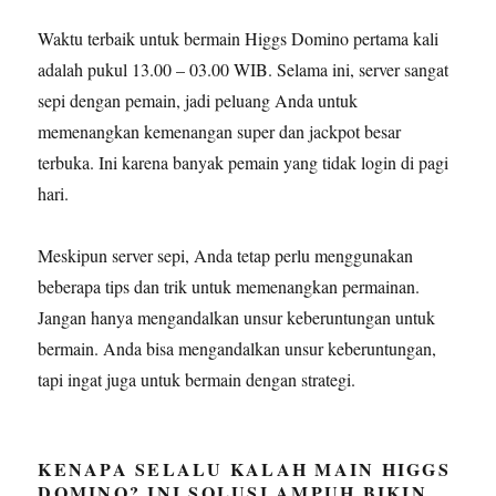
Waktu terbaik untuk bermain Higgs Domino pertama kali
adalah pukul 13.00 – 03.00 WIB. Selama ini, server sangat
sepi dengan pemain, jadi peluang Anda untuk
memenangkan kemenangan super dan jackpot besar
terbuka. Ini karena banyak pemain yang tidak login di pagi
hari.
Meskipun server sepi, Anda tetap perlu menggunakan
beberapa tips dan trik untuk memenangkan permainan.
Jangan hanya mengandalkan unsur keberuntungan untuk
bermain. Anda bisa mengandalkan unsur keberuntungan,
tapi ingat juga untuk bermain dengan strategi.
KENAPA SELALU KALAH MAIN HIGGS
DOMINO? INI SOLUSI AMPUH BIKIN