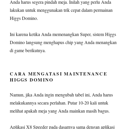
Anda harus segera pindah meja. Inilah yang perlu Anda
lakukan untuk menggunakan trik cepat dalam permainan
Higgs Domino.
Ini karena ketika Anda memenangkan Super, sistem Higgs
Domino langsung menghapus chip yang Anda menangkan
di game berikutnya.
CARA MENGATASI MAINTENANCE
HIGGS DOMINO
Namun, jika Anda ingin mengubah tabel ini, Anda harus
melakukannya secara perlahan. Putar 10-20 kali untuk
melihat apakah meja yang Anda mainkan masih bagus.
Aplikasi X8 Speeder pada dasarnya sama dengan aplikasi