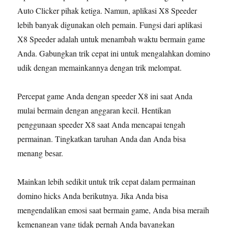
Auto Clicker pihak ketiga. Namun, aplikasi X8 Speeder
lebih banyak digunakan oleh pemain. Fungsi dari aplikasi
X8 Speeder adalah untuk menambah waktu bermain game
Anda. Gabungkan trik cepat ini untuk mengalahkan domino
udik dengan memainkannya dengan trik melompat.
Percepat game Anda dengan speeder X8 ini saat Anda
mulai bermain dengan anggaran kecil. Hentikan
penggunaan speeder X8 saat Anda mencapai tengah
permainan. Tingkatkan taruhan Anda dan Anda bisa
menang besar.
Mainkan lebih sedikit untuk trik cepat dalam permainan
domino hicks Anda berikutnya. Jika Anda bisa
mengendalikan emosi saat bermain game, Anda bisa meraih
kemenangan yang tidak pernah Anda bayangkan