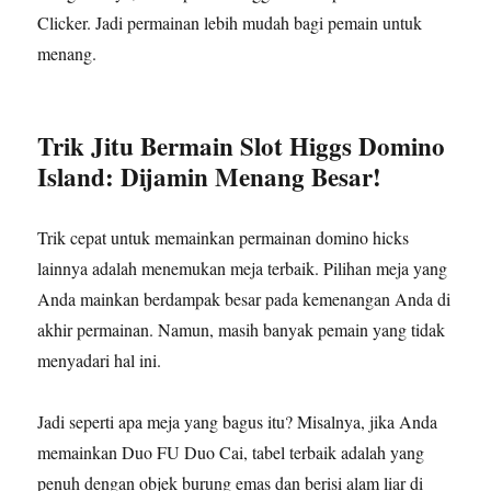
Clicker. Jadi permainan lebih mudah bagi pemain untuk
menang.
Trik Jitu Bermain Slot Higgs Domino
Island: Dijamin Menang Besar!
Trik cepat untuk memainkan permainan domino hicks
lainnya adalah menemukan meja terbaik. Pilihan meja yang
Anda mainkan berdampak besar pada kemenangan Anda di
akhir permainan. Namun, masih banyak pemain yang tidak
menyadari hal ini.
Jadi seperti apa meja yang bagus itu? Misalnya, jika Anda
memainkan Duo FU Duo Cai, tabel terbaik adalah yang
penuh dengan objek burung emas dan berisi alam liar di