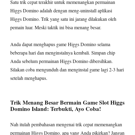
Satu trik cepat terakhir untuk memenangkan permainan
Higgs Domino adalah dengan meng-uninstall aplikasi
Higgs Domino. Trik yang satu ini jarang dilakukan oleh
pemain luar. Meski taktik ini bisa menang besar.
Anda dapat menghapus game Higgs Domino selama
beberapa hari dan menginstalnya kembali. Simpan chip
Anda sebelum permainan Higgs Domino dibersihkan.
Silakan coba mengunduh dan menginstal game lagi 2-3 hari
setelah menghapus.
Trik Menang Besar Bermain Game Slot Higgs
Domino Island: Terbukti, Ayo Coba!
Nah itulah pembahasan mengenai trik cepat memenangkan
permainan Higgs Domino. apa yang Anda pikirkan? Jangan