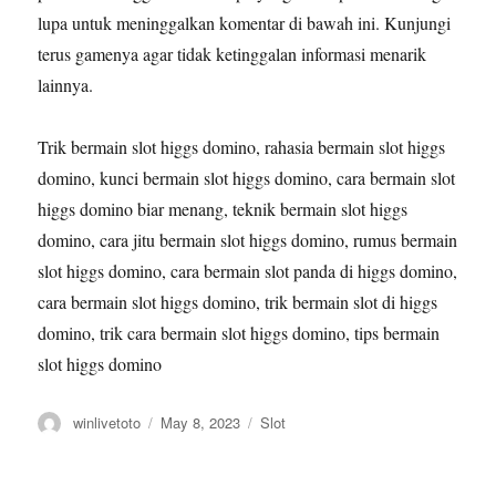
lupa untuk meninggalkan komentar di bawah ini. Kunjungi
terus gamenya agar tidak ketinggalan informasi menarik
lainnya.
Trik bermain slot higgs domino, rahasia bermain slot higgs
domino, kunci bermain slot higgs domino, cara bermain slot
higgs domino biar menang, teknik bermain slot higgs
domino, cara jitu bermain slot higgs domino, rumus bermain
slot higgs domino, cara bermain slot panda di higgs domino,
cara bermain slot higgs domino, trik bermain slot di higgs
domino, trik cara bermain slot higgs domino, tips bermain
slot higgs domino
Author
Posted
Categories
winlivetoto
May 8, 2023
Slot
on