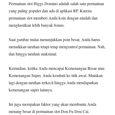
Permainan slot Higgs Domino adalah salah satu permainan
yang paling populer dan ada di aplikasi RP. Karena
permainan slot memberi Anda koin dengan mudah dan
menghasilkan lebih banyak bonus.
Saat gambar mulai menunjukkan poin besar, Anda harus
menaikkan taruhan tetapi tetap mengontrol permainan. Nah,
dan hingga taruhan maksimal.
Kemudian, ketika Anda mencapai Kemenangan Besar atau
Kemenangan Super, Anda kembali ke titik awal. Mainkan
lagi dengan taruhan terkecil hingga Anda mendapatkan
kemenangan super lainnya.
Ini juga merupakan faktor yang akan membantu Anda
menang besar di permainan slot Dou Fu Dou Cai.