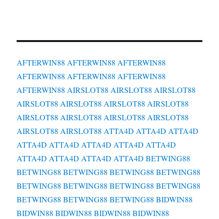
AFTERWIN88
AFTERWIN88
AFTERWIN88
AFTERWIN88
AFTERWIN88
AFTERWIN88
AFTERWIN88
AIRSLOT88
AIRSLOT88
AIRSLOT88
AIRSLOT88
AIRSLOT88
AIRSLOT88
AIRSLOT88
AIRSLOT88
AIRSLOT88
AIRSLOT88
AIRSLOT88
AIRSLOT88
AIRSLOT88
ATTA4D
ATTA4D
ATTA4D
ATTA4D
ATTA4D
ATTA4D
ATTA4D
ATTA4D
ATTA4D
ATTA4D
ATTA4D
ATTA4D
BETWING88
BETWING88
BETWING88
BETWING88
BETWING88
BETWING88
BETWING88
BETWING88
BETWING88
BETWING88
BETWING88
BETWING88
BIDWIN88
BIDWIN88
BIDWIN88
BIDWIN88
BIDWIN88