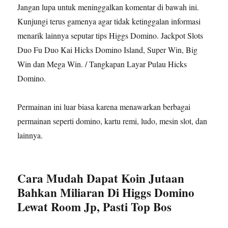
Jangan lupa untuk meninggalkan komentar di bawah ini.
Kunjungi terus gamenya agar tidak ketinggalan informasi
menarik lainnya seputar tips Higgs Domino. Jackpot Slots
Duo Fu Duo Kai Hicks Domino Island, Super Win, Big
Win dan Mega Win. / Tangkapan Layar Pulau Hicks
Domino.
Permainan ini luar biasa karena menawarkan berbagai
permainan seperti domino, kartu remi, ludo, mesin slot, dan
lainnya.
Cara Mudah Dapat Koin Jutaan
Bahkan Miliaran Di Higgs Domino
Lewat Room Jp, Pasti Top Bos