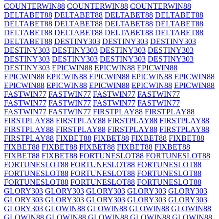
COUNTERWIN88
COUNTERWIN88
COUNTERWIN88
DELTABET88
DELTABET88
DELTABET88
DELTABET88
DELTABET88
DELTABET88
DELTABET88
DELTABET88
DELTABET88
DELTABET88
DELTABET88
DELTABET88
DELTABET88
DESTINY303
DESTINY303
DESTINY303
DESTINY303
DESTINY303
DESTINY303
DESTINY303
DESTINY303
DESTINY303
DESTINY303
DESTINY303
DESTINY303
EPICWIN88
EPICWIN88
EPICWIN88
EPICWIN88
EPICWIN88
EPICWIN88
EPICWIN88
EPICWIN88
EPICWIN88
EPICWIN88
EPICWIN88
EPICWIN88
EPICWIN88
FASTWIN77
FASTWIN77
FASTWIN77
FASTWIN77
FASTWIN77
FASTWIN77
FASTWIN77
FASTWIN77
FASTWIN77
FASTWIN77
FIRSTPLAY88
FIRSTPLAY88
FIRSTPLAY88
FIRSTPLAY88
FIRSTPLAY88
FIRSTPLAY88
FIRSTPLAY88
FIRSTPLAY88
FIRSTPLAY88
FIRSTPLAY88
FIRSTPLAY88
FIXBET88
FIXBET88
FIXBET88
FIXBET88
FIXBET88
FIXBET88
FIXBET88
FIXBET88
FIXBET88
FIXBET88
FIXBET88
FORTUNESLOT88
FORTUNESLOT88
FORTUNESLOT88
FORTUNESLOT88
FORTUNESLOT88
FORTUNESLOT88
FORTUNESLOT88
FORTUNESLOT88
FORTUNESLOT88
FORTUNESLOT88
FORTUNESLOT88
GLORY303
GLORY303
GLORY303
GLORY303
GLORY303
GLORY303
GLORY303
GLORY303
GLORY303
GLORY303
GLORY303
GLOWIN88
GLOWIN88
GLOWIN88
GLOWIN88
GLOWIN88
GLOWIN88
GLOWIN88
GLOWIN88
GLOWIN88