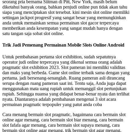
seorang pria bernama Siitman di Pitt, New York, masih belum
diketahui banyak orang, bahkan penjudi online pun tidak akan tahu
siapa yang menciptakan slot tersebut. kini mesin slot online memiliki
settingan jackpot progresif yang sangat besar yang memungkinkan
anda untuk memainkan semua permainan slot gacor terpercaya
memberikan anda kesempatan yang sangat mudah hanya dengan
satu tangan saja sobat slot online.
Trik Jadi Pemenang Permainan Mobile Slots Online Android
Untuk pembahasan pertama slot exhibition, sudah sepatutnya
operator judi online terpercaya yang dikenal semua orang adalah
pragmatic slot exhibition 2023. Slot pameran ini memiliki validitas
dan maks yang berbeda. Game slot online terbaik sama dengan yang
pertama. jadi bersenang-senanglah. Ruang pameran asli dirancang
serupa dengan ruang pameran saat ini. Tentu saja, Anda juga dapat
menggunakan mata uang rupiah untuk memanggil slot pertunjukan
rupiah. Sehingga nuansa yang didapat benar-benar nyata dan terlihat
nyata. Diantaranya adalah pembahasan mengenai 3 slot acara
permainan pragmatic terpopuler yang patut anda coba
Cara menang bermain slot pragmatic, bagaimana cara bermain slot
online agar menang, cara bermain slot biar menang, cara bermain
slot fafafa agar menang, cara bermain slot supaya menang, cara
bermain slot online agar menang, trik bermain slot agar menang,