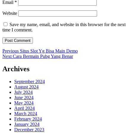
Email
*
Website
Save my name, email, and website in this browser for the next
time I comment.
Post
Previous
Previous
Situs Slot Yg Bisa Main Demo
Next
post:
Next
Cara Bermain Pubg Yang Benar
navigation
post:
Archives
September 2024
August 2024
July 2024
June 2024
May 2024
April 2024
March 2024
February 2024
January 2024
December 2023