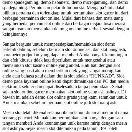
demo spadegaming, demo habanero, demo microgaming, dan demo
spadegaming. Permintaan petaruh Indonesia. Mengapa? Ini adalah
pilihan pertama dan terlengkap untuk pertunjukan slot gacor ini dari
berbagai permainan slot online. Mulai dari bahasa dan mata uang
yang berbeda, pemain slot online dari berbagai negara bisa merasa
sangat nyaman memainkan demo game online terbaik sesuai dengan
keinginannya.
Sangat berguna untuk mempersiapkan/memainkan slot demo
terlebih dahulu, sebelum bermain slot online asli dan slot uang asli,
parameter perjudian yang dapat memberi Anda banyak keuntungan
dan efek khusus tidak lagi diperlukan untuk mengetahui atau
memainkan slot kasino online yang andal. Hati-hati dengan slot
online yang pasti akan memberikan efek yang sangat merugikan
anda atau bahasa gaul dalam dunia slot adalah “RUNKAD”. Slot
demo pada layanan online kami dapat dimainkan dari PC dan media
elektronik seluler dan dapat diselesaikan tanpa penundaan. Sebab,
sajian slot online gacor merupakan slot online yang asli aslinya. Di
bawah ini adalah demo slot online gratis yang kami sarankan untuk
Anda mainkan sebelum bermain slot online judi slot uang asli.
Mesin slot telah dikenal selama ribuan tahun dinamai menurut nama
seorang pencuri. Memainkan pertunjukan slot hanya dengan satu
tangan memberi Anda keuntungan unik karena mirip dengan mesin
slot aslinya. Sejak mesin slot ditemukan pada tahun 1891 oleh