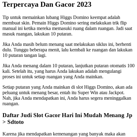
Terpercaya Dan Gacor 2023
Tip untuk memainkan lubang Higgs Domino keempat adalah
membuat skin. Pemain Higgs Domino sering melakukan trik flip
manual ini ketika mereka memasuki ruang dalam ruangan. Jadi saat
masuk ruangan, lakukan 10 putaran.
Jika Anda masih belum menang saat melakukan siklus ini, berhenti
dulu. Tunggu beberapa menit, lalu kembali ke ruangan dan lakukan
10 putaran tangan lagi.
Jika Anda menang dalam 10 putaran, lanjutkan putaran otomatis 100
kali. Setelah itu, yang harus Anda lakukan adalah mengulangi
proses ini untuk setiap ruangan yang Anda mainkan.
Setiap putaran yang Anda mainkan di slot Higgs Domino, akan ada
peluang untuk menang besar, entah itu Super Win atau Jackpot.
Nah, jika Anda mendapatkan ini, Anda harus segera meninggalkan
ruangan.
Daftar Judi Slot Gacor Hari Ini Mudah Menang Jp
> Sdtoto
Karena jika mendapatkan kemenangan yang banyak maka akan