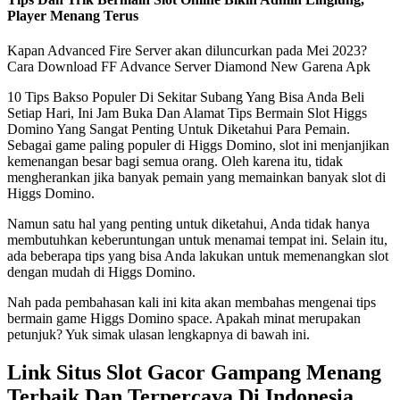
Player Menang Terus
Kapan Advanced Fire Server akan diluncurkan pada Mei 2023?
Cara Download FF Advance Server Diamond New Garena Apk
10 Tips Bakso Populer Di Sekitar Subang Yang Bisa Anda Beli
Setiap Hari, Ini Jam Buka Dan Alamat Tips Bermain Slot Higgs
Domino Yang Sangat Penting Untuk Diketahui Para Pemain.
Sebagai game paling populer di Higgs Domino, slot ini menjanjikan
kemenangan besar bagi semua orang. Oleh karena itu, tidak
mengherankan jika banyak pemain yang memainkan banyak slot di
Higgs Domino.
Namun satu hal yang penting untuk diketahui, Anda tidak hanya
membutuhkan keberuntungan untuk menamai tempat ini. Selain itu,
ada beberapa tips yang bisa Anda lakukan untuk memenangkan slot
dengan mudah di Higgs Domino.
Nah pada pembahasan kali ini kita akan membahas mengenai tips
bermain game Higgs Domino space. Apakah minat merupakan
petunjuk? Yuk simak ulasan lengkapnya di bawah ini.
Link Situs Slot Gacor Gampang Menang
Terbaik Dan Terpercaya Di Indonesia