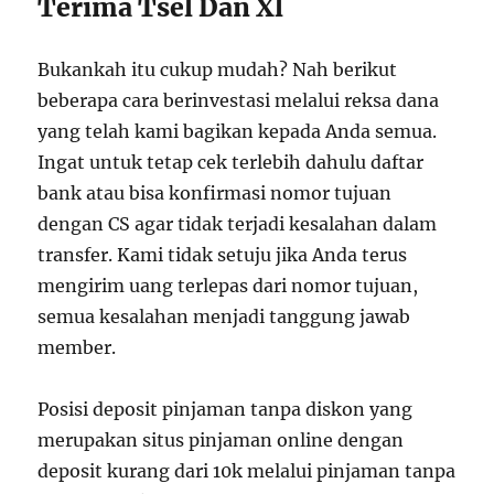
Terima Tsel Dan Xl
Bukankah itu cukup mudah? Nah berikut
beberapa cara berinvestasi melalui reksa dana
yang telah kami bagikan kepada Anda semua.
Ingat untuk tetap cek terlebih dahulu daftar
bank atau bisa konfirmasi nomor tujuan
dengan CS agar tidak terjadi kesalahan dalam
transfer. Kami tidak setuju jika Anda terus
mengirim uang terlepas dari nomor tujuan,
semua kesalahan menjadi tanggung jawab
member.
Posisi deposit pinjaman tanpa diskon yang
merupakan situs pinjaman online dengan
deposit kurang dari 10k melalui pinjaman tanpa