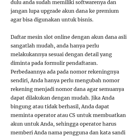
dulu anda sudah memiliki softwarenya dan
jangan lupa upgrade akun dana ke premium
agar bisa digunakan untuk bisnis.
Daftar mesin slot online dengan akun dana asli
sangatlah mudah, anda hanya perlu
melakukannya sesuai dengan detail yang
diminta pada formulir pendaftaran.
Perbedaannya ada pada nomor rekeningnya
sendiri, Anda hanya perlu mengubah nomor
rekening menjadi nomor dana agar semuanya
dapat dilakukan dengan mudah. Jika Anda
bingung atau tidak berhasil, Anda dapat
meminta operator atau CS untuk membuatkan
akun untuk Anda, sehingga operator harus
memberi Anda nama pengguna dan kata sandi