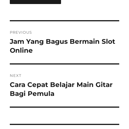
Post
PREVIOUS
navigation
Jam Yang Bagus Bermain Slot
Previous
post:
Online
NEXT
Cara Cepat Belajar Main Gitar
Next
post:
Bagi Pemula