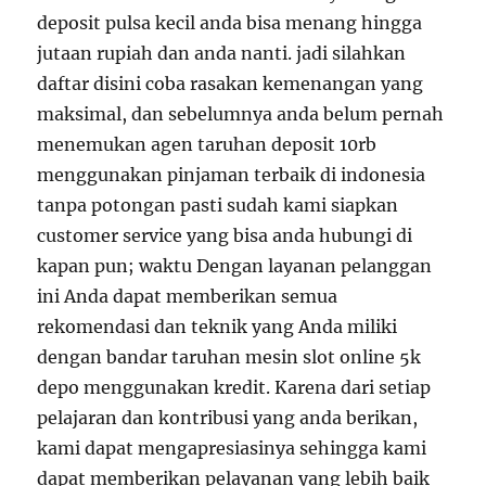
deposit pulsa kecil anda bisa menang hingga
jutaan rupiah dan anda nanti. jadi silahkan
daftar disini coba rasakan kemenangan yang
maksimal, dan sebelumnya anda belum pernah
menemukan agen taruhan deposit 10rb
menggunakan pinjaman terbaik di indonesia
tanpa potongan pasti sudah kami siapkan
customer service yang bisa anda hubungi di
kapan pun; waktu Dengan layanan pelanggan
ini Anda dapat memberikan semua
rekomendasi dan teknik yang Anda miliki
dengan bandar taruhan mesin slot online 5k
depo menggunakan kredit. Karena dari setiap
pelajaran dan kontribusi yang anda berikan,
kami dapat mengapresiasinya sehingga kami
dapat memberikan pelayanan yang lebih baik