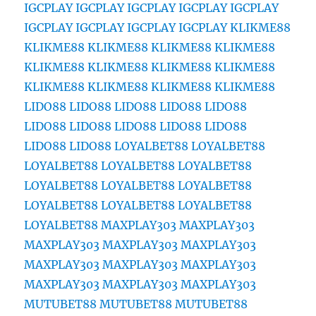
IGCPLAY
IGCPLAY
IGCPLAY
IGCPLAY
IGCPLAY
IGCPLAY
IGCPLAY
IGCPLAY
IGCPLAY
KLIKME88
KLIKME88
KLIKME88
KLIKME88
KLIKME88
KLIKME88
KLIKME88
KLIKME88
KLIKME88
KLIKME88
KLIKME88
KLIKME88
KLIKME88
LIDO88
LIDO88
LIDO88
LIDO88
LIDO88
LIDO88
LIDO88
LIDO88
LIDO88
LIDO88
LIDO88
LIDO88
LOYALBET88
LOYALBET88
LOYALBET88
LOYALBET88
LOYALBET88
LOYALBET88
LOYALBET88
LOYALBET88
LOYALBET88
LOYALBET88
LOYALBET88
LOYALBET88
MAXPLAY303
MAXPLAY303
MAXPLAY303
MAXPLAY303
MAXPLAY303
MAXPLAY303
MAXPLAY303
MAXPLAY303
MAXPLAY303
MAXPLAY303
MAXPLAY303
MUTUBET88
MUTUBET88
MUTUBET88