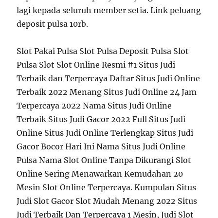
lagi kepada seluruh member setia. Link peluang
deposit pulsa 10rb.
Slot Pakai Pulsa Slot Pulsa Deposit Pulsa Slot
Pulsa Slot Slot Online Resmi #1 Situs Judi
Terbaik dan Terpercaya Daftar Situs Judi Online
Terbaik 2022 Menang Situs Judi Online 24 Jam
Terpercaya 2022 Nama Situs Judi Online
Terbaik Situs Judi Gacor 2022 Full Situs Judi
Online Situs Judi Online Terlengkap Situs Judi
Gacor Bocor Hari Ini Nama Situs Judi Online
Pulsa Nama Slot Online Tanpa Dikurangi Slot
Online Sering Menawarkan Kemudahan 20
Mesin Slot Online Terpercaya. Kumpulan Situs
Judi Slot Gacor Slot Mudah Menang 2022 Situs
Judi Terbaik Dan Terpercaya 1 Mesin, Judi Slot