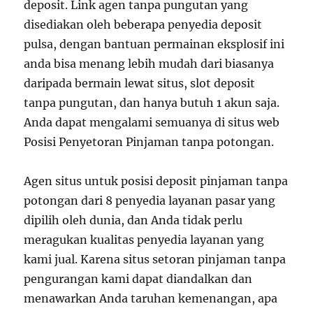
deposit. Link agen tanpa pungutan yang
disediakan oleh beberapa penyedia deposit
pulsa, dengan bantuan permainan eksplosif ini
anda bisa menang lebih mudah dari biasanya
daripada bermain lewat situs, slot deposit
tanpa pungutan, dan hanya butuh 1 akun saja.
Anda dapat mengalami semuanya di situs web
Posisi Penyetoran Pinjaman tanpa potongan.
Agen situs untuk posisi deposit pinjaman tanpa
potongan dari 8 penyedia layanan pasar yang
dipilih oleh dunia, dan Anda tidak perlu
meragukan kualitas penyedia layanan yang
kami jual. Karena situs setoran pinjaman tanpa
pengurangan kami dapat diandalkan dan
menawarkan Anda taruhan kemenangan, apa