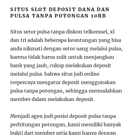
SITUS SLOT DEPOSIT DANA DAN
PULSA TANPA POTONGAN 10RB
Situs setor pulsa tanpa diskon telkomsel, xl
dan tri adalah beberapa keuntungan yang bisa
anda nikmati dengan setor uang melalui pulsa,
karena tidak harus sulit untuk menjangkau
bank yang jauh, cukup melakukan deposit
melalui pulsa. bahwa situs judi online
terpercaya mengatur deposit menggunakan
pulsa tanpa potongan, sehingga memudahkan
member dalam melakukan deposit.
Menjadi agen judi posisi deposit pulsa tanpa
perhitungan potongan, kami memiliki banyak
bukti dari member setia kami hanya dengan