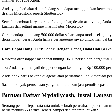
channel YouTube Anda.
Anda yang berbakat dalam bidang seni dapat menggunakan keterampila
di situs Microstock seperti Shutterstock.
Setelah membuat karya berupa foto, gambar, desain atau video, Anda 
kualitas dan setting masing-masing situs Microstock.
Cara mendapatkan uang 500.000 dollar sehari tanpa modal selanjutn
dropshipper, berarti Anda hanya bertanggung jawab untuk menjual ba
Cara Dapat Uang 500rb Sehari Dengan Cepat, Halal Dan Berk
Rata-rata dropshipper mendapat untung 10-30 persen dari harga jual.
Jika Anda ingin menjadi dropper dengan keuntungan Rp 100.000 per 
Anda tidak harus bekerja di agensi atau perusahaan untuk menjadi pen
Saat ini banyak perusahaan yang membutuhkan jasa penulis lepas un
Buruan Daftar Mydailycash, Instal Langs
Seorang penulis lepas rata-rata untuk sebuah perusahaan penerbitan 
harus menulis 2-3 artikel sehari. Simpel dan terjamin, bukan?