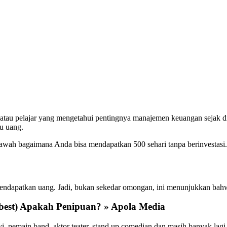
atau pelajar yang mengetahui pentingnya manajemen keuangan sejak di
u uang.
i bawah bagaimana Anda bisa mendapatkan 500 sehari tanpa berinvestasi.
endapatkan uang. Jadi, bukan sekedar omongan, ini menunjukkan bah
.best) Apakah Penipuan? » Apola Media
nyi, pemain band, aktor teater, stand up comedian dan masih banyak la