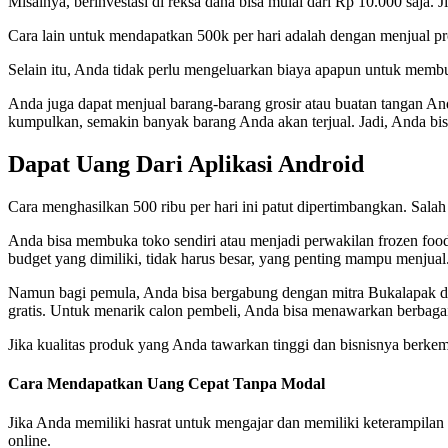
Misalnya, berinvestasi di reksa dana bisa mulai dari Rp 10.000 saja. 
Cara lain untuk mendapatkan 500k per hari adalah dengan menjual pro
Selain itu, Anda tidak perlu mengeluarkan biaya apapun untuk mem
Anda juga dapat menjual barang-barang grosir atau buatan tangan A
kumpulkan, semakin banyak barang Anda akan terjual. Jadi, Anda bi
Dapat Uang Dari Aplikasi Android
Cara menghasilkan 500 ribu per hari ini patut dipertimbangkan. Salah
Anda bisa membuka toko sendiri atau menjadi perwakilan frozen foo
budget yang dimiliki, tidak harus besar, yang penting mampu menjual
Namun bagi pemula, Anda bisa bergabung dengan mitra Bukalapak da
gratis. Untuk menarik calon pembeli, Anda bisa menawarkan berbaga
Jika kualitas produk yang Anda tawarkan tinggi dan bisnisnya ber
Cara Mendapatkan Uang Cepat Tanpa Modal
Jika Anda memiliki hasrat untuk mengajar dan memiliki keterampilan 
online.