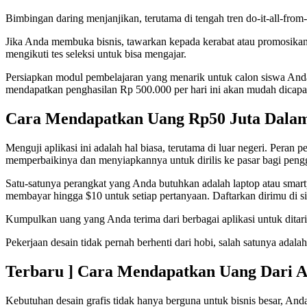
Bimbingan daring menjanjikan, terutama di tengah tren do-it-all-from
Jika Anda membuka bisnis, tawarkan kepada kerabat atau promosikan m
mengikuti tes seleksi untuk bisa mengajar.
Persiapkan modul pembelajaran yang menarik untuk calon siswa And
mendapatkan penghasilan Rp 500.000 per hari ini akan mudah dicapa
Cara Mendapatkan Uang Rp50 Juta Dalam
Menguji aplikasi ini adalah hal biasa, terutama di luar negeri. Pe
memperbaikinya dan menyiapkannya untuk dirilis ke pasar bagi peng
Satu-satunya perangkat yang Anda butuhkan adalah laptop atau smart
membayar hingga $10 untuk setiap pertanyaan. Daftarkan dirimu di sit
Kumpulkan uang yang Anda terima dari berbagai aplikasi untuk dit
Pekerjaan desain tidak pernah berhenti dari hobi, salah satunya ada
Terbaru ] Cara Mendapatkan Uang Dari A
Kebutuhan desain grafis tidak hanya berguna untuk bisnis besar, An