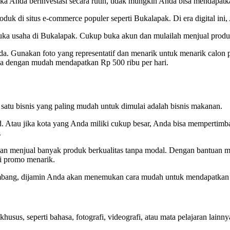
Jika Anda berinvestasi secara rutin, tidak mungkin Anda bisa mendapatk
duk di situs e-commerce populer seperti Bukalapak. Di era digital ini,
buka usaha di Bukalapak. Cukup buka akun dan mulailah menjual prod
nda. Gunakan foto yang representatif dan menarik untuk menarik calon
sa dengan mudah mendapatkan Rp 500 ribu per hari.
 satu bisnis yang paling mudah untuk dimulai adalah bisnis makanan.
d. Atau jika kota yang Anda miliki cukup besar, Anda bisa memperti
.
n menjual banyak produk berkualitas tanpa modal. Dengan bantuan m
i promo menarik.
kembang, dijamin Anda akan menemukan cara mudah untuk mendapatkan 
khusus, seperti bahasa, fotografi, videografi, atau mata pelajaran l