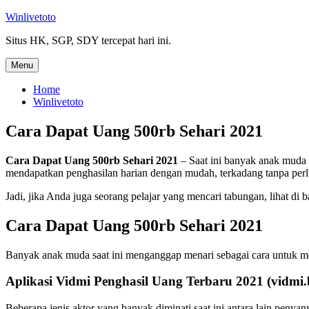
Skip
Winlivetoto
to
Situs HK, SGP, SDY tercepat hari ini.
content
Menu
Home
Winlivetoto
Cara Dapat Uang 500rb Sehari 2021
Cara Dapat Uang 500rb Sehari 2021
– Saat ini banyak anak muda 
mendapatkan penghasilan harian dengan mudah, terkadang tanpa perl
Jadi, jika Anda juga seorang pelajar yang mencari tabungan, lihat d
Cara Dapat Uang 500rb Sehari 2021
Banyak anak muda saat ini menganggap menari sebagai cara untuk m
Aplikasi Vidmi Penghasil Uang Terbaru 2021 (vidmi
Beberapa jenis aktor yang banyak diminati saat ini antara lain penya