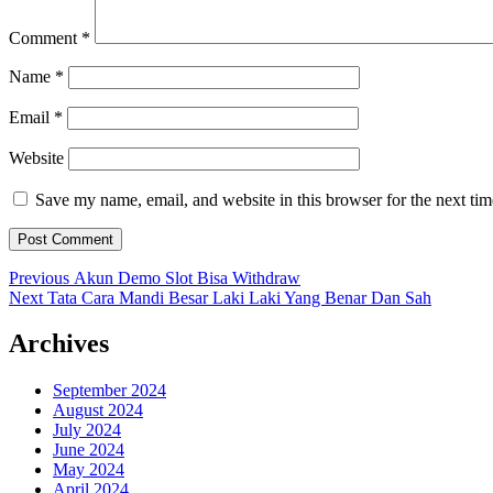
Comment
*
Name
*
Email
*
Website
Save my name, email, and website in this browser for the next ti
Post
Previous
Previous
Akun Demo Slot Bisa Withdraw
Next
post:
Next
Tata Cara Mandi Besar Laki Laki Yang Benar Dan Sah
navigation
post:
Archives
September 2024
August 2024
July 2024
June 2024
May 2024
April 2024