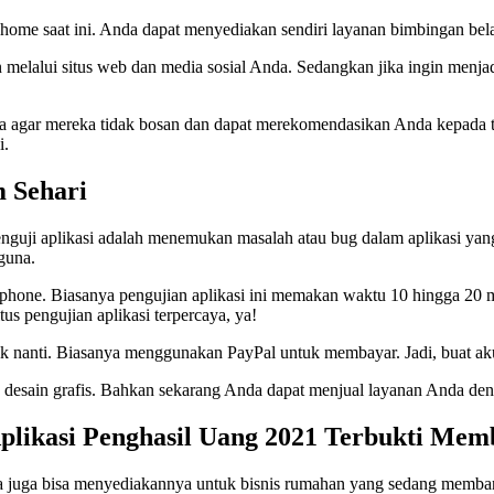
-home saat ini. Anda dapat menyediakan sendiri layanan bimbingan belaj
elalui situs web dan media sosial Anda. Sedangkan jika ingin menjadi
a agar mereka tidak bosan dan dapat merekomendasikan Anda kepada t
i.
 Sehari
ran penguji aplikasi adalah menemukan masalah atau bug dalam aplikasi
guna.
phone. Biasanya pengujian aplikasi ini memakan waktu 10 hingga 20 me
us pengujian aplikasi terpercaya, ya!
arik nanti. Biasanya menggunakan PayPal untuk membayar. Jadi, buat
lah desain grafis. Bahkan sekarang Anda dapat menjual layanan Anda de
plikasi Penghasil Uang 2021 Terbukti Mem
da juga bisa menyediakannya untuk bisnis rumahan yang sedang membang