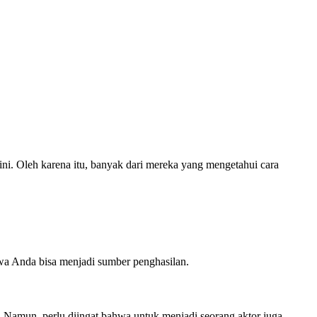
ni. Oleh karena itu, banyak dari mereka yang mengetahui cara
wa Anda bisa menjadi sumber penghasilan.
gi. Namun, perlu diingat bahwa untuk menjadi seorang aktor juga