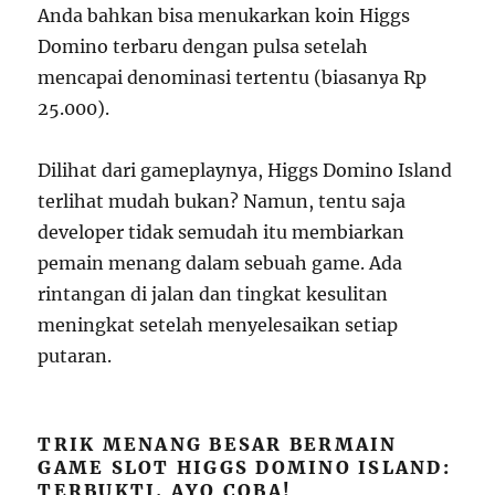
Anda bahkan bisa menukarkan koin Higgs
Domino terbaru dengan pulsa setelah
mencapai denominasi tertentu (biasanya Rp
25.000).
Dilihat dari gameplaynya, Higgs Domino Island
terlihat mudah bukan? Namun, tentu saja
developer tidak semudah itu membiarkan
pemain menang dalam sebuah game. Ada
rintangan di jalan dan tingkat kesulitan
meningkat setelah menyelesaikan setiap
putaran.
TRIK MENANG BESAR BERMAIN
GAME SLOT HIGGS DOMINO ISLAND:
TERBUKTI, AYO COBA!