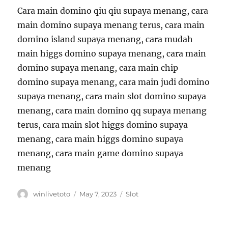
Cara main domino qiu qiu supaya menang, cara
main domino supaya menang terus, cara main
domino island supaya menang, cara mudah
main higgs domino supaya menang, cara main
domino supaya menang, cara main chip
domino supaya menang, cara main judi domino
supaya menang, cara main slot domino supaya
menang, cara main domino qq supaya menang
terus, cara main slot higgs domino supaya
menang, cara main higgs domino supaya
menang, cara main game domino supaya
menang
Author
Posted
Categories
winlivetoto
May 7, 2023
Slot
on