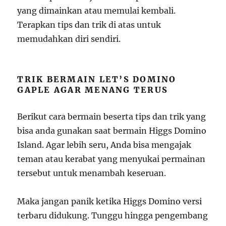
yang dimainkan atau memulai kembali.
Terapkan tips dan trik di atas untuk
memudahkan diri sendiri.
TRIK BERMAIN LET’S DOMINO
GAPLE AGAR MENANG TERUS
Berikut cara bermain beserta tips dan trik yang
bisa anda gunakan saat bermain Higgs Domino
Island. Agar lebih seru, Anda bisa mengajak
teman atau kerabat yang menyukai permainan
tersebut untuk menambah keseruan.
Maka jangan panik ketika Higgs Domino versi
terbaru didukung. Tunggu hingga pengembang