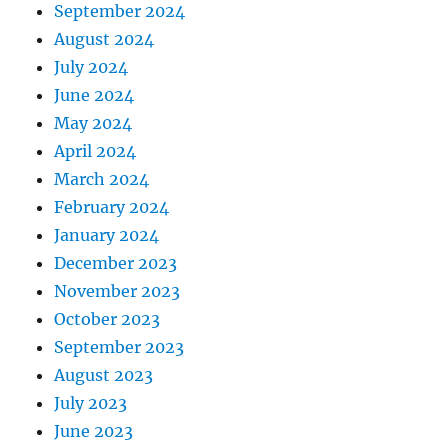
September 2024
August 2024
July 2024
June 2024
May 2024
April 2024
March 2024
February 2024
January 2024
December 2023
November 2023
October 2023
September 2023
August 2023
July 2023
June 2023