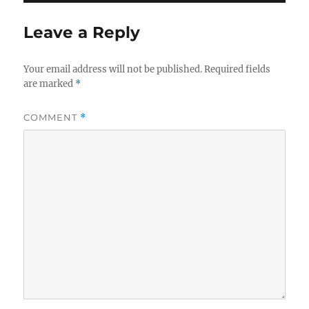
Leave a Reply
Your email address will not be published.
Required fields
are marked
*
COMMENT
*