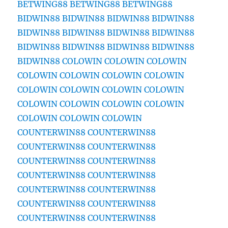
BETWING88
BETWING88
BETWING88
BIDWIN88
BIDWIN88
BIDWIN88
BIDWIN88
BIDWIN88
BIDWIN88
BIDWIN88
BIDWIN88
BIDWIN88
BIDWIN88
BIDWIN88
BIDWIN88
BIDWIN88
COLOWIN
COLOWIN
COLOWIN
COLOWIN
COLOWIN
COLOWIN
COLOWIN
COLOWIN
COLOWIN
COLOWIN
COLOWIN
COLOWIN
COLOWIN
COLOWIN
COLOWIN
COLOWIN
COLOWIN
COLOWIN
COUNTERWIN88
COUNTERWIN88
COUNTERWIN88
COUNTERWIN88
COUNTERWIN88
COUNTERWIN88
COUNTERWIN88
COUNTERWIN88
COUNTERWIN88
COUNTERWIN88
COUNTERWIN88
COUNTERWIN88
COUNTERWIN88
COUNTERWIN88