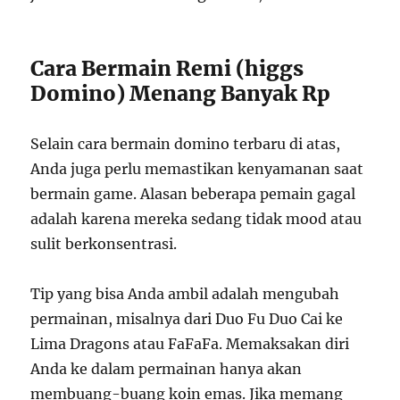
Cara Bermain Remi (higgs
Domino) Menang Banyak Rp
Selain cara bermain domino terbaru di atas,
Anda juga perlu memastikan kenyamanan saat
bermain game. Alasan beberapa pemain gagal
adalah karena mereka sedang tidak mood atau
sulit berkonsentrasi.
Tip yang bisa Anda ambil adalah mengubah
permainan, misalnya dari Duo Fu Duo Cai ke
Lima Dragons atau FaFaFa. Memaksakan diri
Anda ke dalam permainan hanya akan
membuang-buang koin emas. Jika memang