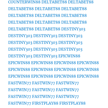
COUNTERWIN88
DELTABET88
DELTABET88
DELTABET88
DELTABET88
DELTABET88
DELTABET88
DELTABET88
DELTABET88
DELTABET88
DELTABET88
DELTABET88
DELTABET88
DELTABET88
DESTINY303
DESTINY303
DESTINY303
DESTINY303
DESTINY303
DESTINY303
DESTINY303
DESTINY303
DESTINY303
DESTINY303
DESTINY303
DESTINY303
EPICWIN88
EPICWIN88
EPICWIN88
EPICWIN88
EPICWIN88
EPICWIN88
EPICWIN88
EPICWIN88
EPICWIN88
EPICWIN88
EPICWIN88
EPICWIN88
EPICWIN88
FASTWIN77
FASTWIN77
FASTWIN77
FASTWIN77
FASTWIN77
FASTWIN77
FASTWIN77
FASTWIN77
FASTWIN77
FASTWIN77
FIRSTPLAY88
FIRSTPLAY88