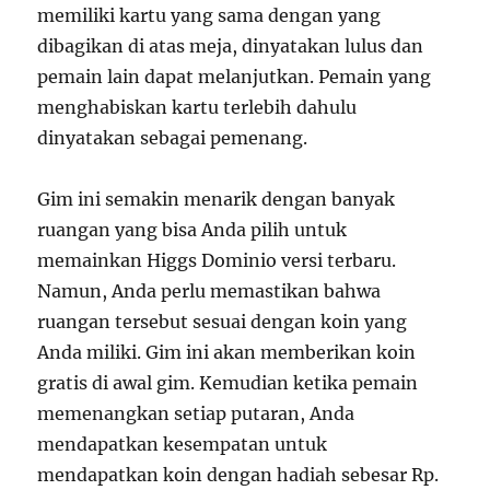
memiliki kartu yang sama dengan yang
dibagikan di atas meja, dinyatakan lulus dan
pemain lain dapat melanjutkan. Pemain yang
menghabiskan kartu terlebih dahulu
dinyatakan sebagai pemenang.
Gim ini semakin menarik dengan banyak
ruangan yang bisa Anda pilih untuk
memainkan Higgs Dominio versi terbaru.
Namun, Anda perlu memastikan bahwa
ruangan tersebut sesuai dengan koin yang
Anda miliki. Gim ini akan memberikan koin
gratis di awal gim. Kemudian ketika pemain
memenangkan setiap putaran, Anda
mendapatkan kesempatan untuk
mendapatkan koin dengan hadiah sebesar Rp.