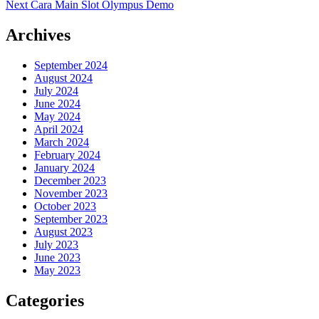
Next
post:
Next
Cara Main Slot Olympus Demo
navigation
post:
Archives
September 2024
August 2024
July 2024
June 2024
May 2024
April 2024
March 2024
February 2024
January 2024
December 2023
November 2023
October 2023
September 2023
August 2023
July 2023
June 2023
May 2023
Categories