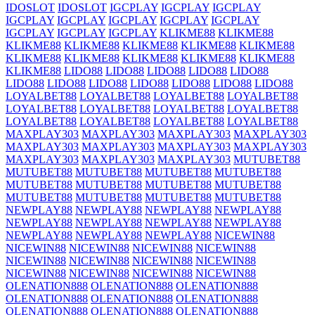
IDOSLOT
IDOSLOT
IGCPLAY
IGCPLAY
IGCPLAY
IGCPLAY
IGCPLAY
IGCPLAY
IGCPLAY
IGCPLAY
IGCPLAY
IGCPLAY
IGCPLAY
KLIKME88
KLIKME88
KLIKME88
KLIKME88
KLIKME88
KLIKME88
KLIKME88
KLIKME88
KLIKME88
KLIKME88
KLIKME88
KLIKME88
KLIKME88
LIDO88
LIDO88
LIDO88
LIDO88
LIDO88
LIDO88
LIDO88
LIDO88
LIDO88
LIDO88
LIDO88
LIDO88
LOYALBET88
LOYALBET88
LOYALBET88
LOYALBET88
LOYALBET88
LOYALBET88
LOYALBET88
LOYALBET88
LOYALBET88
LOYALBET88
LOYALBET88
LOYALBET88
MAXPLAY303
MAXPLAY303
MAXPLAY303
MAXPLAY303
MAXPLAY303
MAXPLAY303
MAXPLAY303
MAXPLAY303
MAXPLAY303
MAXPLAY303
MAXPLAY303
MUTUBET88
MUTUBET88
MUTUBET88
MUTUBET88
MUTUBET88
MUTUBET88
MUTUBET88
MUTUBET88
MUTUBET88
MUTUBET88
MUTUBET88
MUTUBET88
MUTUBET88
NEWPLAY88
NEWPLAY88
NEWPLAY88
NEWPLAY88
NEWPLAY88
NEWPLAY88
NEWPLAY88
NEWPLAY88
NEWPLAY88
NEWPLAY88
NEWPLAY88
NICEWIN88
NICEWIN88
NICEWIN88
NICEWIN88
NICEWIN88
NICEWIN88
NICEWIN88
NICEWIN88
NICEWIN88
NICEWIN88
NICEWIN88
NICEWIN88
NICEWIN88
OLENATION888
OLENATION888
OLENATION888
OLENATION888
OLENATION888
OLENATION888
OLENATION888
OLENATION888
OLENATION888