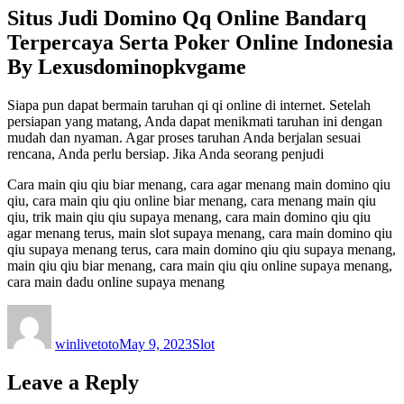
Situs Judi Domino Qq Online Bandarq
Terpercaya Serta Poker Online Indonesia
By Lexusdominopkvgame
Siapa pun dapat bermain taruhan qi qi online di internet. Setelah
persiapan yang matang, Anda dapat menikmati taruhan ini dengan
mudah dan nyaman. Agar proses taruhan Anda berjalan sesuai
rencana, Anda perlu bersiap. Jika Anda seorang penjudi
Cara main qiu qiu biar menang, cara agar menang main domino qiu
qiu, cara main qiu qiu online biar menang, cara menang main qiu
qiu, trik main qiu qiu supaya menang, cara main domino qiu qiu
agar menang terus, main slot supaya menang, cara main domino qiu
qiu supaya menang terus, cara main domino qiu qiu supaya menang,
main qiu qiu biar menang, cara main qiu qiu online supaya menang,
cara main dadu online supaya menang
Author
Posted
Categories
on
winlivetoto
May 9, 2023
Slot
Leave a Reply