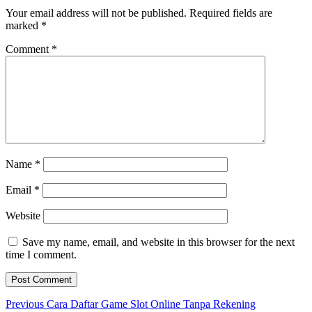
Your email address will not be published.
Required fields are
marked
*
Comment
*
Name
*
Email
*
Website
Save my name, email, and website in this browser for the next
time I comment.
Post
Previous
Previous
Cara Daftar Game Slot Online Tanpa Rekening