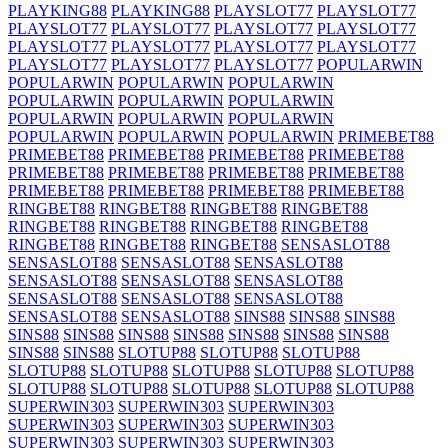
PLAYKING88
PLAYKING88
PLAYSLOT77
PLAYSLOT77
PLAYSLOT77
PLAYSLOT77
PLAYSLOT77
PLAYSLOT77
PLAYSLOT77
PLAYSLOT77
PLAYSLOT77
PLAYSLOT77
PLAYSLOT77
PLAYSLOT77
PLAYSLOT77
POPULARWIN
POPULARWIN
POPULARWIN
POPULARWIN
POPULARWIN
POPULARWIN
POPULARWIN
POPULARWIN
POPULARWIN
POPULARWIN
POPULARWIN
POPULARWIN
POPULARWIN
PRIMEBET88
PRIMEBET88
PRIMEBET88
PRIMEBET88
PRIMEBET88
PRIMEBET88
PRIMEBET88
PRIMEBET88
PRIMEBET88
PRIMEBET88
PRIMEBET88
PRIMEBET88
PRIMEBET88
RINGBET88
RINGBET88
RINGBET88
RINGBET88
RINGBET88
RINGBET88
RINGBET88
RINGBET88
RINGBET88
RINGBET88
RINGBET88
SENSASLOT88
SENSASLOT88
SENSASLOT88
SENSASLOT88
SENSASLOT88
SENSASLOT88
SENSASLOT88
SENSASLOT88
SENSASLOT88
SENSASLOT88
SENSASLOT88
SENSASLOT88
SINS88
SINS88
SINS88
SINS88
SINS88
SINS88
SINS88
SINS88
SINS88
SINS88
SINS88
SINS88
SLOTUP88
SLOTUP88
SLOTUP88
SLOTUP88
SLOTUP88
SLOTUP88
SLOTUP88
SLOTUP88
SLOTUP88
SLOTUP88
SLOTUP88
SLOTUP88
SLOTUP88
SUPERWIN303
SUPERWIN303
SUPERWIN303
SUPERWIN303
SUPERWIN303
SUPERWIN303
SUPERWIN303
SUPERWIN303
SUPERWIN303