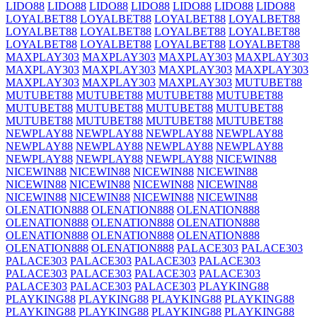
LIDO88
LIDO88
LIDO88
LIDO88
LIDO88
LIDO88
LIDO88
LOYALBET88
LOYALBET88
LOYALBET88
LOYALBET88
LOYALBET88
LOYALBET88
LOYALBET88
LOYALBET88
LOYALBET88
LOYALBET88
LOYALBET88
LOYALBET88
MAXPLAY303
MAXPLAY303
MAXPLAY303
MAXPLAY303
MAXPLAY303
MAXPLAY303
MAXPLAY303
MAXPLAY303
MAXPLAY303
MAXPLAY303
MAXPLAY303
MUTUBET88
MUTUBET88
MUTUBET88
MUTUBET88
MUTUBET88
MUTUBET88
MUTUBET88
MUTUBET88
MUTUBET88
MUTUBET88
MUTUBET88
MUTUBET88
MUTUBET88
NEWPLAY88
NEWPLAY88
NEWPLAY88
NEWPLAY88
NEWPLAY88
NEWPLAY88
NEWPLAY88
NEWPLAY88
NEWPLAY88
NEWPLAY88
NEWPLAY88
NICEWIN88
NICEWIN88
NICEWIN88
NICEWIN88
NICEWIN88
NICEWIN88
NICEWIN88
NICEWIN88
NICEWIN88
NICEWIN88
NICEWIN88
NICEWIN88
NICEWIN88
OLENATION888
OLENATION888
OLENATION888
OLENATION888
OLENATION888
OLENATION888
OLENATION888
OLENATION888
OLENATION888
OLENATION888
OLENATION888
PALACE303
PALACE303
PALACE303
PALACE303
PALACE303
PALACE303
PALACE303
PALACE303
PALACE303
PALACE303
PALACE303
PALACE303
PALACE303
PLAYKING88
PLAYKING88
PLAYKING88
PLAYKING88
PLAYKING88
PLAYKING88
PLAYKING88
PLAYKING88
PLAYKING88