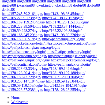
ringbet88
ringbet88
ringbet88
ringbet88
ringbet88
ringbet88
ringbet88
jokerking88
jokerking88
jokerking88
dorbis88
dorbis88
dorbis88
http://157.245.59.216/login/
http://143.198.86.45/login/
http://165.22.99.173/login/
http://174.138.17.157/login/
http://206.189.159.243/login/
http://178.128.115.106/login/
http://159.223.39.50/login/
http://159.223.37.144/login/
http://139.59.228.27/login/
http://165.22.106.38/login/
http://188.166.245.29/login/
http://143.198.89.226/login/
http://206.189.36.51/login/
https://pafimamuju.org/login/
https://pafipckediri.org/login/
https://pcpafikotasorong.org/login/
https://pafipckotasingkawang.org/login/
https://pafisumenep.org/login/
https://pafipcjember.org/login/
https://pafipcmadiun.org/login/
https://pafitanjungselor.org/login/
https://pafikabnganjuk.org/login/
https://pafipckabjember.org/login/
https://pafipontianak.org/login/
https://pafinganjuk.org/login/
http://159.223.63.33/login/
http://128.199.142.6/login/
http://178.128.20.41/login/
http://128.199.197.188/login/
http://206.189.42.72/login/
http://167.71.209.170/login/
http://103.253.147.184/login/
http://139.59.125.84/login/
http://139.59.110.159/login/
http://143.198.194.191/login/
http://159.223.57.238/login/
http://178.128.23.255/login/
Home
Winlivetoto