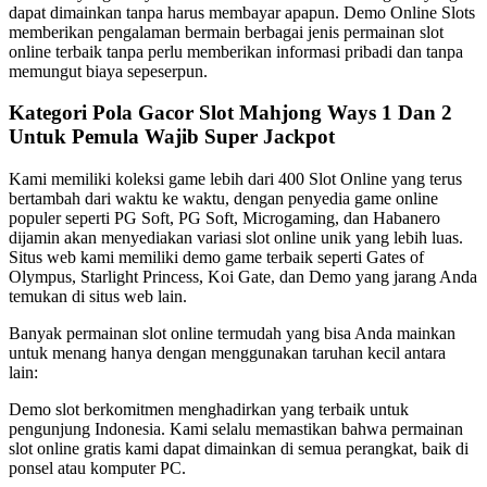
dapat dimainkan tanpa harus membayar apapun. Demo Online Slots
memberikan pengalaman bermain berbagai jenis permainan slot
online terbaik tanpa perlu memberikan informasi pribadi dan tanpa
memungut biaya sepeserpun.
Kategori Pola Gacor Slot Mahjong Ways 1 Dan 2
Untuk Pemula Wajib Super Jackpot
Kami memiliki koleksi game lebih dari 400 Slot Online yang terus
bertambah dari waktu ke waktu, dengan penyedia game online
populer seperti PG Soft, PG Soft, Microgaming, dan Habanero
dijamin akan menyediakan variasi slot online unik yang lebih luas.
Situs web kami memiliki demo game terbaik seperti Gates of
Olympus, Starlight Princess, Koi Gate, dan Demo yang jarang Anda
temukan di situs web lain.
Banyak permainan slot online termudah yang bisa Anda mainkan
untuk menang hanya dengan menggunakan taruhan kecil antara
lain:
Demo slot berkomitmen menghadirkan yang terbaik untuk
pengunjung Indonesia. Kami selalu memastikan bahwa permainan
slot online gratis kami dapat dimainkan di semua perangkat, baik di
ponsel atau komputer PC.