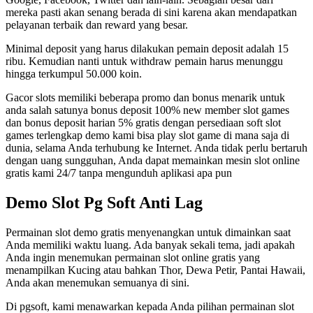
mereka pasti akan senang berada di sini karena akan mendapatkan
pelayanan terbaik dan reward yang besar.
Minimal deposit yang harus dilakukan pemain deposit adalah 15
ribu. Kemudian nanti untuk withdraw pemain harus menunggu
hingga terkumpul 50.000 koin.
Gacor slots memiliki beberapa promo dan bonus menarik untuk
anda salah satunya bonus deposit 100% new member slot games
dan bonus deposit harian 5% gratis dengan persediaan soft slot
games terlengkap demo kami bisa play slot game di mana saja di
dunia, selama Anda terhubung ke Internet. Anda tidak perlu bertaruh
dengan uang sungguhan, Anda dapat memainkan mesin slot online
gratis kami 24/7 tanpa mengunduh aplikasi apa pun
Demo Slot Pg Soft Anti Lag
Permainan slot demo gratis menyenangkan untuk dimainkan saat
Anda memiliki waktu luang. Ada banyak sekali tema, jadi apakah
Anda ingin menemukan permainan slot online gratis yang
menampilkan Kucing atau bahkan Thor, Dewa Petir, Pantai Hawaii,
Anda akan menemukan semuanya di sini.
Di pgsoft, kami menawarkan kepada Anda pilihan permainan slot