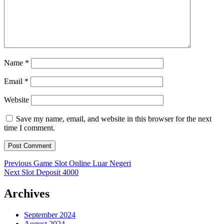
Name
*
Email
*
Website
Save my name, email, and website in this browser for the next
time I comment.
Post
Previous
Previous
Game Slot Online Luar Negeri
Next
post:
Next
Slot Deposit 4000
navigation
post:
Archives
September 2024
August 2024