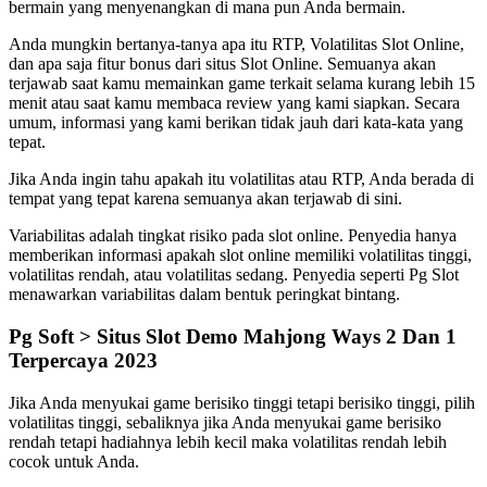
bermain yang menyenangkan di mana pun Anda bermain.
Anda mungkin bertanya-tanya apa itu RTP, Volatilitas Slot Online,
dan apa saja fitur bonus dari situs Slot Online. Semuanya akan
terjawab saat kamu memainkan game terkait selama kurang lebih 15
menit atau saat kamu membaca review yang kami siapkan. Secara
umum, informasi yang kami berikan tidak jauh dari kata-kata yang
tepat.
Jika Anda ingin tahu apakah itu volatilitas atau RTP, Anda berada di
tempat yang tepat karena semuanya akan terjawab di sini.
Variabilitas adalah tingkat risiko pada slot online. Penyedia hanya
memberikan informasi apakah slot online memiliki volatilitas tinggi,
volatilitas rendah, atau volatilitas sedang. Penyedia seperti Pg Slot
menawarkan variabilitas dalam bentuk peringkat bintang.
Pg Soft > Situs Slot Demo Mahjong Ways 2 Dan 1
Terpercaya 2023
Jika Anda menyukai game berisiko tinggi tetapi berisiko tinggi, pilih
volatilitas tinggi, sebaliknya jika Anda menyukai game berisiko
rendah tetapi hadiahnya lebih kecil maka volatilitas rendah lebih
cocok untuk Anda.