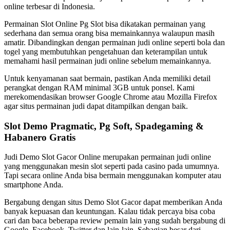
online terbesar di Indonesia.
Permainan Slot Online Pg Slot bisa dikatakan permainan yang
sederhana dan semua orang bisa memainkannya walaupun masih
amatir. Dibandingkan dengan permainan judi online seperti bola dan
togel yang membutuhkan pengetahuan dan keterampilan untuk
memahami hasil permainan judi online sebelum memainkannya.
Untuk kenyamanan saat bermain, pastikan Anda memiliki detail
perangkat dengan RAM minimal 3GB untuk ponsel. Kami
merekomendasikan browser Google Chrome atau Mozilla Firefox
agar situs permainan judi dapat ditampilkan dengan baik.
Slot Demo Pragmatic, Pg Soft, Spadegaming &
Habanero Gratis
Judi Demo Slot Gacor Online merupakan permainan judi online
yang menggunakan mesin slot seperti pada casino pada umumnya.
Tapi secara online Anda bisa bermain menggunakan komputer atau
smartphone Anda.
Bergabung dengan situs Demo Slot Gacor dapat memberikan Anda
banyak kepuasan dan keuntungan. Kalau tidak percaya bisa coba
cari dan baca beberapa review pemain lain yang sudah bergabung di
Google, Facebook, Twitter dan lain-lain. Sebagian besar dari