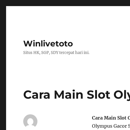
Winlivetoto
Situs HK, SGP, SDY tercepat hari ini.
Cara Main Slot O
Cara Main Slot
Olympus Gacor S