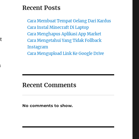
Recent Posts
Cara Membuat Tempat Gelang Dari Kardus
Cara Instal Minecraft Di Laptop
Cara Menghapus Aplikasi App Market
t
Cara Mengetahui Yang Tidak Follback
Instagram
Cara Mengupload Link Ke Google Drive
n
Recent Comments
No comments to show.