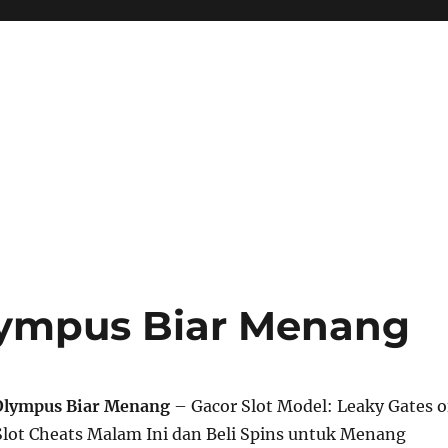
lympus Biar Menang
 Olympus Biar Menang
– Gacor Slot Model: Leaky Gates o
lot Cheats Malam Ini dan Beli Spins untuk Menang