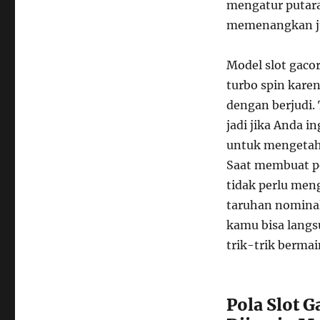
mengatur putara
memenangkan ju
Model slot gaco
turbo spin karen
dengan berjudi.
jadi jika Anda 
untuk mengetahu
Saat membuat po
tidak perlu men
taruhan nominal
kamu bisa lang
trik-trik bermai
Pola Slot G