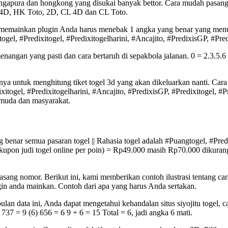
 singapura dan hongkong yang disukai banyak bettor. Cara mudah pasan
HK 4D, HK Toto, 2D, CL 4D dan CL Toto.
u memainkan plugin Anda harus menebak 1 angka yang benar yang menu
gel, #Predixitogel, #Predixitogelharini, #Ancajito, #PredixisGP, #Predi
angan yang pasti dan cara bertaruh di sepakbola jalanan. 0 = 2.3.5.6 1 
a untuk menghitung tiket togel 3d yang akan dikeluarkan nanti. Cara
xitogel, #Predixitogelharini, #Ancajito, #PredixisGP, #Predixitogel, #P
 muda dan masyarakat.
enar semua pasaran togel || Rahasia togel adalah #Puangtogel, #Predix
ga kupon judi togel online per poin) = Rp49.000 masih Rp70.000 dik
erikut ini, kami memberikan contoh ilustrasi tentang cara mema
in anda mainkan. Contoh dari apa yang harus Anda sertakan.
n data ini, Anda dapat mengetahui kehandalan situs siyojitu togel, ca
 737 = 9 (6) 656 = 6 9 + 6 = 15 Total = 6, jadi angka 6 mati.