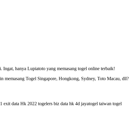
 Ingat, hanya Lupiatoto yang memasang togel online terbaik!
gin memasang Togel Singapore, Hongkong, Sydney, Toto Macau, dll?
1 exit data Hk 2022 togelers biz data hk 4d jayatogel taiwan togel