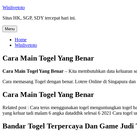
Skip
Winlivetoto
to
Situs HK, SGP, SDY tercepat hari ini.
content
Menu
Home
Winlivetoto
Cara Main Togel Yang Benar
Cara Main Togel Yang Benar
– Kita membutuhkan data keluaran seb
Cara memasang Togel dengan benar. Lotere Online di Singapura da
Cara Main Togel Yang Benar
Related post : Cara terus menggunakan togel menguntungkan togel bali 
yang keluar tadi malam 6 angka dataddhk selesai 6 2021 Cara togel 
Bandar Togel Terpercaya Dan Game Judi T