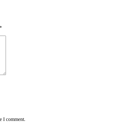
*
me I comment.