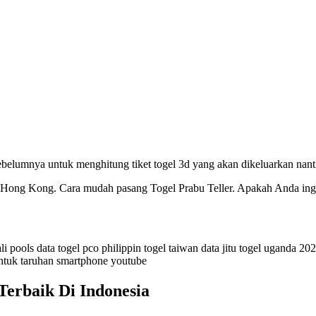
elumnya untuk menghitung tiket togel 3d yang akan dikeluarkan nanti.
n Hong Kong. Cara mudah pasang Togel Prabu Teller. Apakah Anda in
pools data togel pco philippin togel taiwan data jitu togel uganda 202
untuk taruhan smartphone youtube
erbaik Di Indonesia