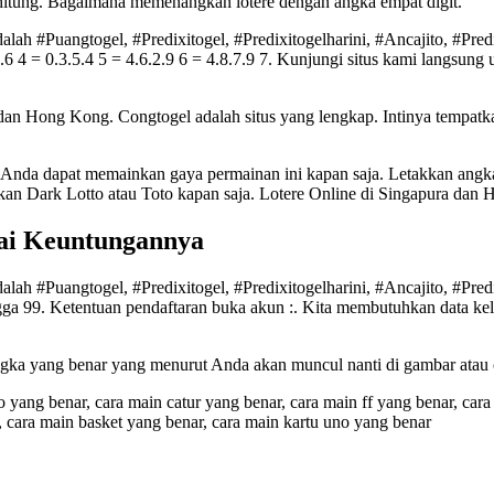
a hitung. Bagaimana memenangkan lotere dengan angka empat digit.
dalah #Puangtogel, #Predixitogel, #Predixitogelharini, #Ancajito, #Pr
0.6 4 = 0.3.5.4 5 = 4.6.2.9 6 = 4.8.7.9 7. Kunjungi situs kami langsung
an Hong Kong. Congtogel adalah situs yang lengkap. Intinya tempatkan
Anda dapat memainkan gaya permainan ini kapan saja. Letakkan angka 23
an Dark Lotto atau Toto kapan saja. Lotere Online di Singapura dan
ai Keuntungannya
alah #Puangtogel, #Predixitogel, #Predixitogelharini, #Ancajito, #Pre
gga 99. Ketentuan pendaftaran buka akun :. Kita membutuhkan data ke
ngka yang benar yang menurut Anda akan muncul nanti di gambar ata
o yang benar, cara main catur yang benar, cara main ff yang benar, cara
r, cara main basket yang benar, cara main kartu uno yang benar