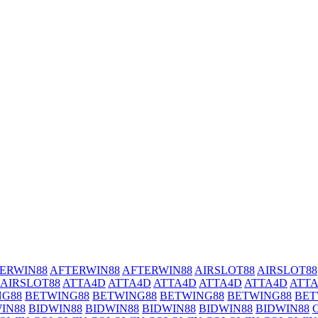
ERWIN88
AFTERWIN88
AFTERWIN88
AIRSLOT88
AIRSLOT88
AIRSLOT88
ATTA4D
ATTA4D
ATTA4D
ATTA4D
ATTA4D
ATT
NG88
BETWING88
BETWING88
BETWING88
BETWING88
BET
IN88
BIDWIN88
BIDWIN88
BIDWIN88
BIDWIN88
BIDWIN88