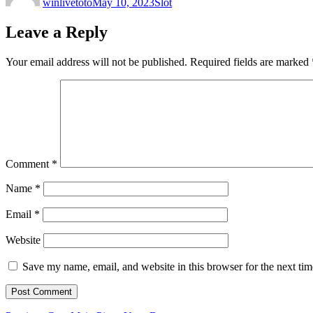
winlivetoto
May 10, 2023
Slot
Leave a Reply
Your email address will not be published.
Required fields are marked
Comment
*
Name
*
Email
*
Website
Save my name, email, and website in this browser for the next ti