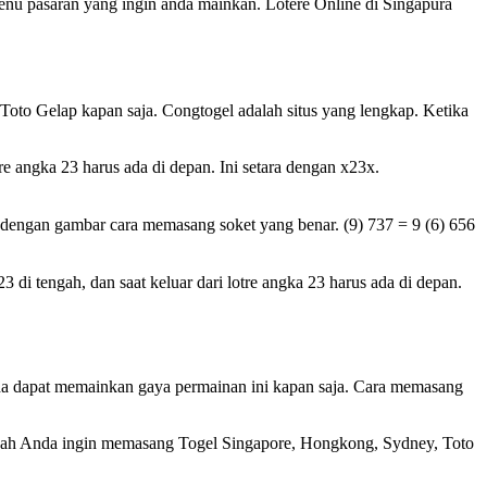
nu pasaran yang ingin anda mainkan. Lotere Online di Singapura
 Toto Gelap kapan saja. Congtogel adalah situs yang lengkap. Ketika
 angka 23 harus ada di depan. Ini setara dengan x23x.
h dengan gambar cara memasang soket yang benar. (9) 737 = 9 (6) 656
ah, dan saat keluar dari lotre angka 23 harus ada di depan.
Anda dapat memainkan gaya permainan ini kapan saja. Cara memasang
akah Anda ingin memasang Togel Singapore, Hongkong, Sydney, Toto