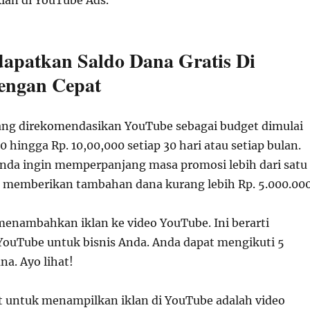
an di YouTube Ads.
apatkan Saldo Dana Gratis Di
engan Cepat
ang direkomendasikan YouTube sebagai budget dimulai
00 hingga Rp. 10,00,000 setiap 30 hari atau setiap bulan.
nda ingin memperpanjang masa promosi lebih dari satu
a memberikan tambahan dana kurang lebih Rp. 5.000.000
menambahkan iklan ke video YouTube. Ini berarti
ouTube untuk bisnis Anda. Anda dapat mengikuti 5
a. Ayo lihat!
at untuk menampilkan iklan di YouTube adalah video