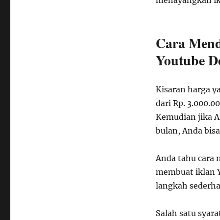
menayangkan ikl
Cara Mend
Youtube D
Kisaran harga y
dari Rp. 3.000.0
Kemudian jika A
bulan, Anda bis
Anda tahu cara 
membuat iklan Y
langkah sederhan
Salah satu syar