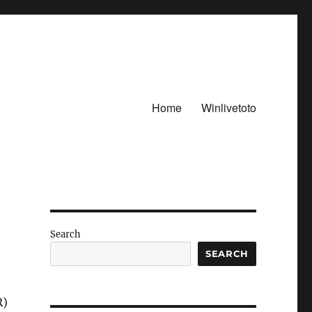
Home
Winlivetoto
Search
SEARCH
R)