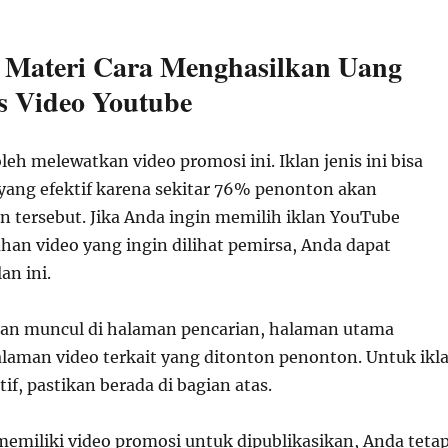
o Materi Cara Menghasilkan Uang
s Video Youtube
leh melewatkan video promosi ini. Iklan jenis ini bisa
 yang efektif karena sekitar 76% penonton akan
n tersebut. Jika Anda ingin memilih iklan YouTube
han video yang ingin dilihat pemirsa, Anda dapat
an ini.
 akan muncul di halaman pencarian, halaman utama
laman video terkait yang ditonton penonton. Untuk ikl
tif, pastikan berada di bagian atas.
memiliki video promosi untuk dipublikasikan, Anda teta