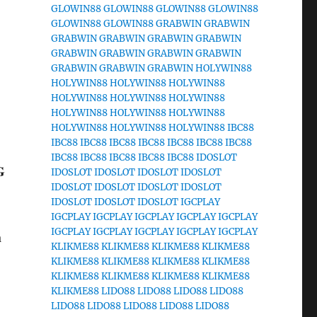
GLOWIN88
GLOWIN88
GLOWIN88
GLOWIN88
GLOWIN88
GLOWIN88
GRABWIN
GRABWIN
GRABWIN
GRABWIN
GRABWIN
GRABWIN
GRABWIN
GRABWIN
GRABWIN
GRABWIN
GRABWIN
GRABWIN
GRABWIN
HOLYWIN88
HOLYWIN88
HOLYWIN88
HOLYWIN88
HOLYWIN88
HOLYWIN88
HOLYWIN88
HOLYWIN88
HOLYWIN88
HOLYWIN88
HOLYWIN88
HOLYWIN88
HOLYWIN88
IBC88
IBC88
IBC88
IBC88
IBC88
IBC88
IBC88
IBC88
IBC88
IBC88
IBC88
IBC88
IBC88
IDOSLOT
G
IDOSLOT
IDOSLOT
IDOSLOT
IDOSLOT
IDOSLOT
IDOSLOT
IDOSLOT
IDOSLOT
IDOSLOT
IDOSLOT
IDOSLOT
IGCPLAY
IGCPLAY
IGCPLAY
IGCPLAY
IGCPLAY
IGCPLAY
IGCPLAY
IGCPLAY
IGCPLAY
IGCPLAY
IGCPLAY
a
KLIKME88
KLIKME88
KLIKME88
KLIKME88
KLIKME88
KLIKME88
KLIKME88
KLIKME88
KLIKME88
KLIKME88
KLIKME88
KLIKME88
KLIKME88
LIDO88
LIDO88
LIDO88
LIDO88
LIDO88
LIDO88
LIDO88
LIDO88
LIDO88