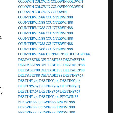
COLOWIN
COLOWIN
COLOWIN
COLOWIN
u
COLOWIN
COLOWIN
COLOWIN
COLOWIN
COLOWIN
COLOWIN
COLOWIN
COUNTERWIN88
COUNTERWIN88
COUNTERWIN88
COUNTERWIN88
COUNTERWIN88
COUNTERWIN88
COUNTERWIN88
COUNTERWIN88
a
COUNTERWIN88
COUNTERWIN88
COUNTERWIN88
COUNTERWIN88
COUNTERWIN88
COUNTERWIN88
COUNTERWIN88
DELTABET88
DELTABET88
DELTABET88
DELTABET88
DELTABET88
DELTABET88
DELTABET88
DELTABET88
DELTABET88
DELTABET88
DELTABET88
DELTABET88
DELTABET88
DESTINY303
DESTINY303
DESTINY303
DESTINY303
DESTINY303
DESTINY303
DESTINY303
sa
DESTINY303
DESTINY303
DESTINY303
n?
DESTINY303
DESTINY303
EPICWIN88
EPICWIN88
EPICWIN88
EPICWIN88
EPICWIN88
EPICWIN88
EPICWIN88
EPICWIN88
EPICWIN88
EPICWIN88