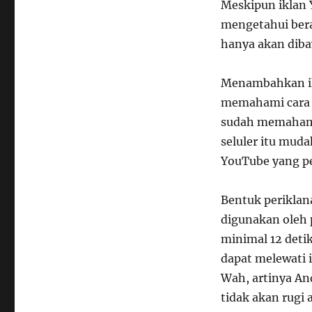
Meskipun iklan 
mengetahui bera
hanya akan diba
Menambahkan ikl
memahami cara 
sudah memahami
seluler itu mudah
YouTube yang pe
Bentuk periklan
digunakan oleh p
minimal 12 detik
dapat melewati 
Wah, artinya And
tidak akan rugi 