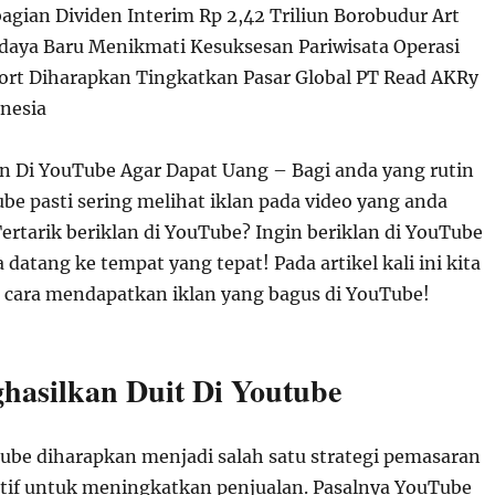
an Dividen Interim Rp 2,42 Triliun Borobudur Art
Budaya Baru Menikmati Kesuksesan Pariwisata Operasi
ort Diharapkan Tingkatkan Pasar Global PT Read AKRy
nesia
an Di YouTube Agar Dapat Uang – Bagi anda yang rutin
e pasti sering melihat iklan pada video yang anda
ertarik beriklan di YouTube? Ingin beriklan di YouTube
datang ke tempat yang tepat! Pada artikel kali ini kita
cara mendapatkan iklan yang bagus di YouTube!
hasilkan Duit Di Youtube
Tube diharapkan menjadi salah satu strategi pemasaran
ktif untuk meningkatkan penjualan. Pasalnya YouTube