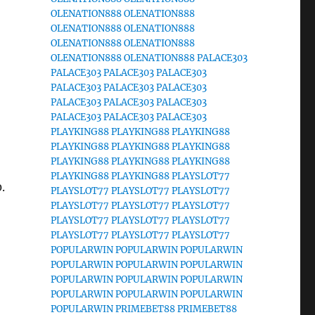
OLENATION888
OLENATION888
OLENATION888
OLENATION888
OLENATION888
OLENATION888
OLENATION888
OLENATION888
PALACE303
PALACE303
PALACE303
PALACE303
PALACE303
PALACE303
PALACE303
PALACE303
PALACE303
PALACE303
PALACE303
PALACE303
PALACE303
PLAYKING88
PLAYKING88
PLAYKING88
PLAYKING88
PLAYKING88
PLAYKING88
PLAYKING88
PLAYKING88
PLAYKING88
PLAYKING88
PLAYKING88
PLAYSLOT77
.
PLAYSLOT77
PLAYSLOT77
PLAYSLOT77
PLAYSLOT77
PLAYSLOT77
PLAYSLOT77
PLAYSLOT77
PLAYSLOT77
PLAYSLOT77
PLAYSLOT77
PLAYSLOT77
PLAYSLOT77
POPULARWIN
POPULARWIN
POPULARWIN
POPULARWIN
POPULARWIN
POPULARWIN
POPULARWIN
POPULARWIN
POPULARWIN
POPULARWIN
POPULARWIN
POPULARWIN
POPULARWIN
PRIMEBET88
PRIMEBET88