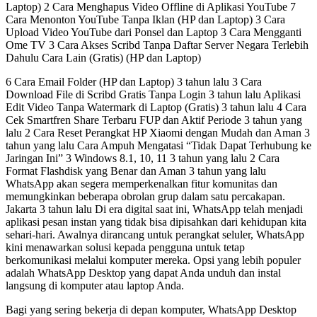
Laptop) 2 Cara Menghapus Video Offline di Aplikasi YouTube 7
Cara Menonton YouTube Tanpa Iklan (HP dan Laptop) 3 Cara
Upload Video YouTube dari Ponsel dan Laptop 3 Cara Mengganti
Ome TV 3 Cara Akses Scribd Tanpa Daftar Server Negara Terlebih
Dahulu Cara Lain (Gratis) (HP dan Laptop)
6 Cara Email Folder (HP dan Laptop) 3 tahun lalu 3 Cara
Download File di Scribd Gratis Tanpa Login 3 tahun lalu Aplikasi
Edit Video Tanpa Watermark di Laptop (Gratis) 3 tahun lalu 4 Cara
Cek Smartfren Share Terbaru FUP dan Aktif Periode 3 tahun yang
lalu 2 Cara Reset Perangkat HP Xiaomi dengan Mudah dan Aman 3
tahun yang lalu Cara Ampuh Mengatasi “Tidak Dapat Terhubung ke
Jaringan Ini” 3 Windows 8.1, 10, 11 3 tahun yang lalu 2 Cara
Format Flashdisk yang Benar dan Aman 3 tahun yang lalu
WhatsApp akan segera memperkenalkan fitur komunitas dan
memungkinkan beberapa obrolan grup dalam satu percakapan.
Jakarta 3 tahun lalu Di era digital saat ini, WhatsApp telah menjadi
aplikasi pesan instan yang tidak bisa dipisahkan dari kehidupan kita
sehari-hari. Awalnya dirancang untuk perangkat seluler, WhatsApp
kini menawarkan solusi kepada pengguna untuk tetap
berkomunikasi melalui komputer mereka. Opsi yang lebih populer
adalah WhatsApp Desktop yang dapat Anda unduh dan instal
langsung di komputer atau laptop Anda.
Bagi yang sering bekerja di depan komputer, WhatsApp Desktop