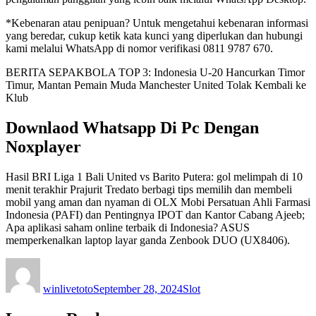
*Kebenaran atau penipuan? Untuk mengetahui kebenaran informasi
yang beredar, cukup ketik kata kunci yang diperlukan dan hubungi
kami melalui WhatsApp di nomor verifikasi 0811 9787 670.
BERITA SEPAKBOLA TOP 3: Indonesia U-20 Hancurkan Timor
Timur, Mantan Pemain Muda Manchester United Tolak Kembali ke
Klub
Downlaod Whatsapp Di Pc Dengan
Noxplayer
Hasil BRI Liga 1 Bali United vs Barito Putera: gol melimpah di 10
menit terakhir Prajurit Tredato berbagi tips memilih dan membeli
mobil yang aman dan nyaman di OLX Mobi Persatuan Ahli Farmasi
Indonesia (PAFI) dan Pentingnya IPOT dan Kantor Cabang Ajeeb;
Apa aplikasi saham online terbaik di Indonesia? ASUS
memperkenalkan laptop layar ganda Zenbook DUO (UX8406).
Author
Posted
Categories
on
winlivetoto
September 28, 2024
Slot