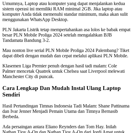
Umumnya, Laptop atau komputer yang dapat menjalankan kedua
sistem operasi ini memiliki RAM minimal 2GB. Jika laptop atau
komputer Anda tidak memenuhi standar minimum, maka akan sulit
menggunakan WhatsApp Desktop.
PLN Jakarta Listrik tetap mempertahankan asa lolos ke babak empat
besar PLN Mobile Proliga 2024 setelah mengalahkan BJB
Tandamata Bandung 3-2.
Mau nonton live serial PLN Mobile Proliga 2024 Palembang? Tiket
dapat dibeli dengan mudah dan cepat melalui aplikasi PLN Mobile.
Klasemen Liga Premier penuh dengan hasil tadi malam: Cole
Palmer mencetak Quatrek untuk Chelsea saat Liverpool melewati
Manchester City di puncak.
Cara Lengkap Dan Mudah Instal Ulang Laptop
Sendiri
Hasil Pertandingan Timnas Indonesia Tadi Malam: Shane Pattinama
dan Ivar Jenner Menjadi Pemain Utama dan Timnya Bernasib
Berbeda.
Ada persaingan antara Eliano Reynders dan Tom Hay. Inilah
Nathan Tjoy A-On dan Nathan Tjoy A-On dari Jordi Amat untuk