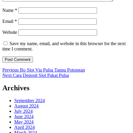
Name
*
Email
*
Website
Save my name, email, and website in this browser for the next
time I comment.
Post
Previous
Previous
Bo Slot Via Pulsa Tanpa Potongan
Next
post:
Next
Cara Deposit Slot Pakai Pulsa
navigation
post:
Archives
September 2024
August 2024
July 2024
June 2024
May 2024
April 2024
March 2024