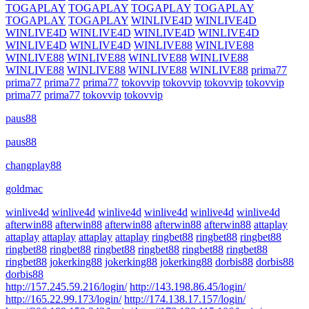
TOGAPLAY
TOGAPLAY
TOGAPLAY
TOGAPLAY
TOGAPLAY
TOGAPLAY
WINLIVE4D
WINLIVE4D
WINLIVE4D
WINLIVE4D
WINLIVE4D
WINLIVE4D
WINLIVE4D
WINLIVE4D
WINLIVE88
WINLIVE88
WINLIVE88
WINLIVE88
WINLIVE88
WINLIVE88
WINLIVE88
WINLIVE88
WINLIVE88
WINLIVE88
prima77
prima77
prima77
prima77
tokovvip
tokovvip
tokovvip
tokovvip
prima77
prima77
tokovvip
tokovvip
paus88
paus88
changplay88
goldmac
winlive4d
winlive4d
winlive4d
winlive4d
winlive4d
winlive4d
afterwin88
afterwin88
afterwin88
afterwin88
afterwin88
attaplay
attaplay
attaplay
attaplay
attaplay
ringbet88
ringbet88
ringbet88
ringbet88
ringbet88
ringbet88
ringbet88
ringbet88
ringbet88
ringbet88
jokerking88
jokerking88
jokerking88
dorbis88
dorbis88
dorbis88
http://157.245.59.216/login/
http://143.198.86.45/login/
http://165.22.99.173/login/
http://174.138.17.157/login/