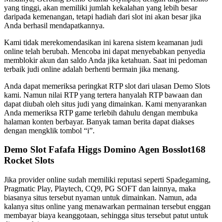
yang tinggi, akan memiliki jumlah kekalahan yang lebih besar
daripada kemenangan, tetapi hadiah dari slot ini akan besar jika
Anda berhasil mendapatkannya.
Kami tidak merekomendasikan ini karena sistem keamanan judi
online telah berubah. Mencoba ini dapat menyebabkan penyedia
memblokir akun dan saldo Anda jika ketahuan. Saat ini pedoman
terbaik judi online adalah berhenti bermain jika menang.
Anda dapat memeriksa peringkat RTP slot dari ulasan Demo Slots
kami. Namun nilai RTP yang tertera hanyalah RTP bawaan dan
dapat diubah oleh situs judi yang dimainkan. Kami menyarankan
Anda memeriksa RTP game terlebih dahulu dengan membuka
halaman konten berbayar. Banyak taman berita dapat diakses
dengan mengklik tombol “i”.
Demo Slot Fafafa Higgs Domino Agen Bosslot168
Rocket Slots
Jika provider online sudah memiliki reputasi seperti Spadegaming,
Pragmatic Play, Playtech, CQ9, PG SOFT dan lainnya, maka
biasanya situs tersebut nyaman untuk dimainkan. Namun, ada
kalanya situs online yang menawarkan permainan tersebut enggan
membayar biaya keanggotaan, sehingga situs tersebut patut untuk