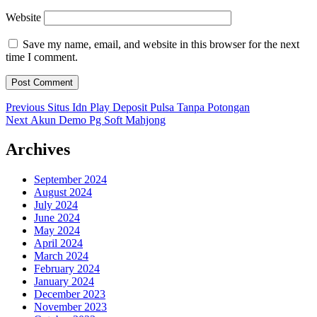
Website
Save my name, email, and website in this browser for the next
time I comment.
Post
Previous
Previous
Situs Idn Play Deposit Pulsa Tanpa Potongan
Next
post:
Next
Akun Demo Pg Soft Mahjong
navigation
post:
Archives
September 2024
August 2024
July 2024
June 2024
May 2024
April 2024
March 2024
February 2024
January 2024
December 2023
November 2023