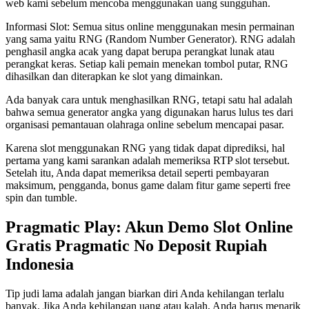
web kami sebelum mencoba menggunakan uang sungguhan.
Informasi Slot: Semua situs online menggunakan mesin permainan
yang sama yaitu RNG (Random Number Generator). RNG adalah
penghasil angka acak yang dapat berupa perangkat lunak atau
perangkat keras. Setiap kali pemain menekan tombol putar, RNG
dihasilkan dan diterapkan ke slot yang dimainkan.
Ada banyak cara untuk menghasilkan RNG, tetapi satu hal adalah
bahwa semua generator angka yang digunakan harus lulus tes dari
organisasi pemantauan olahraga online sebelum mencapai pasar.
Karena slot menggunakan RNG yang tidak dapat diprediksi, hal
pertama yang kami sarankan adalah memeriksa RTP slot tersebut.
Setelah itu, Anda dapat memeriksa detail seperti pembayaran
maksimum, pengganda, bonus game dalam fitur game seperti free
spin dan tumble.
Pragmatic Play: Akun Demo Slot Online
Gratis Pragmatic No Deposit Rupiah
Indonesia
Tip judi lama adalah jangan biarkan diri Anda kehilangan terlalu
banyak. Jika Anda kehilangan uang atau kalah, Anda harus menarik