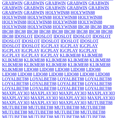
GRABWIN
GRABWIN
GRABWIN
GRABWIN
GRABWIN
GRABWIN
GRABWIN
GRABWIN
GRABWIN
GRABWIN
GRABWIN
GRABWIN
HOLYWIN88
HOLYWIN88
HOLYWIN88
HOLYWIN88
HOLYWIN88
HOLYWIN88
HOLYWIN88
HOLYWIN88
HOLYWIN88
HOLYWIN88
HOLYWIN88
HOLYWIN88
HOLYWIN88
IBC88
IBC88
IBC88
IBC88
IBC88
IBC88
IBC88
IBC88
IBC88
IBC88
IBC88
IBC88
IBC88
IDOSLOT
IDOSLOT
IDOSLOT
IDOSLOT
IDOSLOT
IDOSLOT
IDOSLOT
IDOSLOT
IDOSLOT
IDOSLOT
IDOSLOT
IDOSLOT
IGCPLAY
IGCPLAY
IGCPLAY
IGCPLAY
IGCPLAY
IGCPLAY
IGCPLAY
IGCPLAY
IGCPLAY
IGCPLAY
IGCPLAY
KLIKME88
KLIKME88
KLIKME88
KLIKME88
KLIKME88
KLIKME88
KLIKME88
KLIKME88
KLIKME88
KLIKME88
KLIKME88
KLIKME88
KLIKME88
LIDO88
LIDO88
LIDO88
LIDO88
LIDO88
LIDO88
LIDO88
LIDO88
LIDO88
LIDO88
LIDO88
LIDO88
LOYALBET88
LOYALBET88
LOYALBET88
LOYALBET88
LOYALBET88
LOYALBET88
LOYALBET88
LOYALBET88
LOYALBET88
LOYALBET88
LOYALBET88
LOYALBET88
MAXPLAY303
MAXPLAY303
MAXPLAY303
MAXPLAY303
MAXPLAY303
MAXPLAY303
MAXPLAY303
MAXPLAY303
MAXPLAY303
MAXPLAY303
MAXPLAY303
MUTUBET88
MUTUBET88
MUTUBET88
MUTUBET88
MUTUBET88
MUTUBET88
MUTUBET88
MUTUBET88
MUTUBET88
MUTUBET88
MUTUBET88
MUTUBET88
MUTUBET88