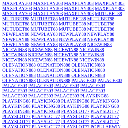
MAXPLAY303
MAXPLAY303
MAXPLAY303
MAXPLAY303
MAXPLAY303
MAXPLAY303
MAXPLAY303
MAXPLAY303
MAXPLAY303
MAXPLAY303
MAXPLAY303
MUTUBET88
MUTUBET88
MUTUBET88
MUTUBET88
MUTUBET88
MUTUBET88
MUTUBET88
MUTUBET88
MUTUBET88
MUTUBET88
MUTUBET88
MUTUBET88
MUTUBET88
NEWPLAY88
NEWPLAY88
NEWPLAY88
NEWPLAY88
NEWPLAY88
NEWPLAY88
NEWPLAY88
NEWPLAY88
NEWPLAY88
NEWPLAY88
NEWPLAY88
NICEWIN88
NICEWIN88
NICEWIN88
NICEWIN88
NICEWIN88
NICEWIN88
NICEWIN88
NICEWIN88
NICEWIN88
NICEWIN88
NICEWIN88
NICEWIN88
NICEWIN88
OLENATION888
OLENATION888
OLENATION888
OLENATION888
OLENATION888
OLENATION888
OLENATION888
OLENATION888
OLENATION888
OLENATION888
OLENATION888
PALACE303
PALACE303
PALACE303
PALACE303
PALACE303
PALACE303
PALACE303
PALACE303
PALACE303
PALACE303
PALACE303
PALACE303
PALACE303
PLAYKING88
PLAYKING88
PLAYKING88
PLAYKING88
PLAYKING88
PLAYKING88
PLAYKING88
PLAYKING88
PLAYKING88
PLAYKING88
PLAYKING88
PLAYSLOT77
PLAYSLOT77
PLAYSLOT77
PLAYSLOT77
PLAYSLOT77
PLAYSLOT77
PLAYSLOT77
PLAYSLOT77
PLAYSLOT77
PLAYSLOT77
PLAYSLOT77
PLAYSLOT77
PLAYSLOT77
POPULARWIN