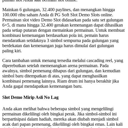
Mainkan 6 gulungan, 32.400 paylines, dan menangkan hingga
100.000 ribu saham Anda di PG Soft Slot Demo Slots online.
Permainan slot video Demo Slot didasarkan pada satu set gulungan
6×5, di mana hingga 32.400 gerakan kemenangan dapat dihasilkan
pada setiap putaran dengan memainkan permainan. Untuk membuat
kombinasi kemenangan berdasarkan pola ini, pemain harus
mendaratkan setidaknya 3 simbol sempurna pada gulungan yang
berdekatan dan kemenangan juga harus dimulai dari gulungan
paling kiri.
Cara tambahan untuk menang tersedia melalui cascading reel, yang
diperebutkan setelah memenangkan arena permainan. Pada
awalnya, simbol pemenang dihapus dari gulungan, dan kemudian
simbol baru ditempatkan di atas, yang dapat menghasilkan
kombinasi pemenang lainnya. Riam drum ini hanya berakhir jika
Anda gagal mendapatkan kemenangan baru.
Slot Demo Mirip Asli No Lag
Anda akan melihat bahwa beberapa simbol yang mengelilingi
permainan dikelilingi oleh bingkai perak. Jika simbol-simbol ini
berpartisipasi dalam hadiah, mereka akan diubah menjadi simbol
acak dari papan pemenang, dikelilingi oleh bingkai emas. Lain kali