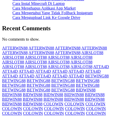
Cara Instal Minecraft Di Laptop
Cara Menghapus Aplikasi App Market
Cara Mengetahui Yang Tidak Follback Instagram
Cara Mengupload Link Ke Google Drive
Recent Comments
No comments to show.
AFTERWIN88
AFTERWIN88
AFTERWIN88
AFTERWIN88
AFTERWIN88
AFTERWIN88
AFTERWIN88
AIRSLOT88
AIRSLOT88
AIRSLOT88
AIRSLOT88
AIRSLOT88
AIRSLOT88
AIRSLOT88
AIRSLOT88
AIRSLOT88
AIRSLOT88
AIRSLOT88
AIRSLOT88
AIRSLOT88
ATTA4D
ATTA4D
ATTA4D
ATTA4D
ATTA4D
ATTA4D
ATTA4D
ATTA4D
ATTA4D
ATTA4D
ATTA4D
ATTA4D
BETWING88
BETWING88
BETWING88
BETWING88
BETWING88
BETWING88
BETWING88
BETWING88
BETWING88
BETWING88
BETWING88
BETWING88
BIDWIN88
BIDWIN88
BIDWIN88
BIDWIN88
BIDWIN88
BIDWIN88
BIDWIN88
BIDWIN88
BIDWIN88
BIDWIN88
BIDWIN88
BIDWIN88
BIDWIN88
COLOWIN
COLOWIN
COLOWIN
COLOWIN
COLOWIN
COLOWIN
COLOWIN
COLOWIN
COLOWIN
COLOWIN
COLOWIN
COLOWIN
COLOWIN