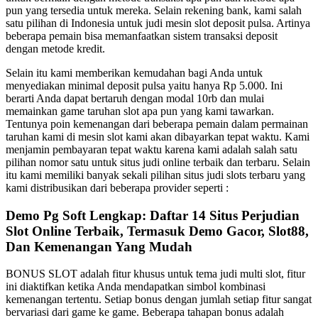
pun yang tersedia untuk mereka. Selain rekening bank, kami salah
satu pilihan di Indonesia untuk judi mesin slot deposit pulsa. Artinya
beberapa pemain bisa memanfaatkan sistem transaksi deposit
dengan metode kredit.
Selain itu kami memberikan kemudahan bagi Anda untuk
menyediakan minimal deposit pulsa yaitu hanya Rp 5.000. Ini
berarti Anda dapat bertaruh dengan modal 10rb dan mulai
memainkan game taruhan slot apa pun yang kami tawarkan.
Tentunya poin kemenangan dari beberapa pemain dalam permainan
taruhan kami di mesin slot kami akan dibayarkan tepat waktu. Kami
menjamin pembayaran tepat waktu karena kami adalah salah satu
pilihan nomor satu untuk situs judi online terbaik dan terbaru. Selain
itu kami memiliki banyak sekali pilihan situs judi slots terbaru yang
kami distribusikan dari beberapa provider seperti :
Demo Pg Soft Lengkap: Daftar 14 Situs Perjudian
Slot Online Terbaik, Termasuk Demo Gacor, Slot88,
Dan Kemenangan Yang Mudah
BONUS SLOT adalah fitur khusus untuk tema judi multi slot, fitur
ini diaktifkan ketika Anda mendapatkan simbol kombinasi
kemenangan tertentu. Setiap bonus dengan jumlah setiap fitur sangat
bervariasi dari game ke game. Beberapa tahapan bonus adalah