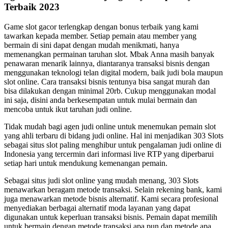
Terbaik 2023
Game slot gacor terlengkap dengan bonus terbaik yang kami
tawarkan kepada member. Setiap pemain atau member yang
bermain di sini dapat dengan mudah menikmati, hanya
memenangkan permainan taruhan slot. Mbak Anna masih banyak
penawaran menarik lainnya, diantaranya transaksi bisnis dengan
menggunakan teknologi telan digital modern, baik judi bola maupun
slot online. Cara transaksi bisnis tentunya bisa sangat murah dan
bisa dilakukan dengan minimal 20rb. Cukup menggunakan modal
ini saja, disini anda berkesempatan untuk mulai bermain dan
mencoba untuk ikut taruhan judi online.
Tidak mudah bagi agen judi online untuk menemukan pemain slot
yang ahli terbaru di bidang judi online. Hal ini menjadikan 303 Slots
sebagai situs slot paling menghibur untuk pengalaman judi online di
Indonesia yang tercermin dari informasi live RTP yang diperbarui
setiap hari untuk mendukung kemenangan pemain.
Sebagai situs judi slot online yang mudah menang, 303 Slots
menawarkan beragam metode transaksi. Selain rekening bank, kami
juga menawarkan metode bisnis alternatif. Kami secara profesional
menyediakan berbagai alternatif moda layanan yang dapat
digunakan untuk keperluan transaksi bisnis. Pemain dapat memilih
untuk bermain dengan metode transaksi apa pun dan metode apa