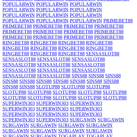
POPULARWIN
POPULARWIN
POPULARWIN
POPULARWIN
POPULARWIN
POPULARWIN
POPULARWIN
POPULARWIN
POPULARWIN
POPULARWIN
POPULARWIN
POPULARWIN
PRIMEBET88
PRIMEBET88
PRIMEBET88
PRIMEBET88
PRIMEBET88
PRIMEBET88
PRIMEBET88
PRIMEBET88
PRIMEBET88
PRIMEBET88
PRIMEBET88
PRIMEBET88
PRIMEBET88
RINGBET88
RINGBET88
RINGBET88
RINGBET88
RINGBET88
RINGBET88
RINGBET88
RINGBET88
RINGBET88
RINGBET88
RINGBET88
SENSASLOT88
SENSASLOT88
SENSASLOT88
SENSASLOT88
SENSASLOT88
SENSASLOT88
SENSASLOT88
SENSASLOT88
SENSASLOT88
SENSASLOT88
SENSASLOT88
SENSASLOT88
SINS88
SINS88
SINS88
SINS88
SINS88
SINS88
SINS88
SINS88
SINS88
SINS88
SINS88
SINS88
SLOTUP88
SLOTUP88
SLOTUP88
SLOTUP88
SLOTUP88
SLOTUP88
SLOTUP88
SLOTUP88
SLOTUP88
SLOTUP88
SLOTUP88
SLOTUP88
SLOTUP88
SUPERWIN303
SUPERWIN303
SUPERWIN303
SUPERWIN303
SUPERWIN303
SUPERWIN303
SUPERWIN303
SUPERWIN303
SUPERWIN303
SUPERWIN303
SUPERWIN303
SURGAWIN
SURGAWIN
SURGAWIN
SURGAWIN
SURGAWIN
SURGAWIN
SURGAWIN
SURGAWIN
SURGAWIN
SURGAWIN
SURGAWIN
SURGAWIN
TOGAPLAY
TOGAPLAY