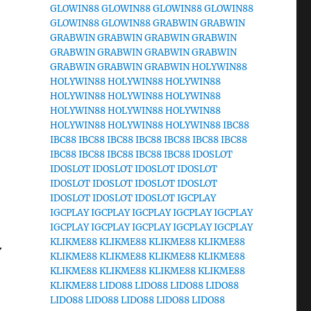
GLOWIN88
GLOWIN88
GLOWIN88
GLOWIN88
GLOWIN88
GLOWIN88
GRABWIN
GRABWIN
GRABWIN
GRABWIN
GRABWIN
GRABWIN
GRABWIN
GRABWIN
GRABWIN
GRABWIN
GRABWIN
GRABWIN
GRABWIN
HOLYWIN88
HOLYWIN88
HOLYWIN88
HOLYWIN88
HOLYWIN88
HOLYWIN88
HOLYWIN88
HOLYWIN88
HOLYWIN88
HOLYWIN88
HOLYWIN88
HOLYWIN88
HOLYWIN88
IBC88
IBC88
IBC88
IBC88
IBC88
IBC88
IBC88
IBC88
IBC88
IBC88
IBC88
IBC88
IBC88
IDOSLOT
IDOSLOT
IDOSLOT
IDOSLOT
IDOSLOT
IDOSLOT
IDOSLOT
IDOSLOT
IDOSLOT
IDOSLOT
IDOSLOT
IDOSLOT
IGCPLAY
IGCPLAY
IGCPLAY
IGCPLAY
IGCPLAY
IGCPLAY
IGCPLAY
IGCPLAY
IGCPLAY
IGCPLAY
IGCPLAY
KLIKME88
KLIKME88
KLIKME88
KLIKME88
✓
KLIKME88
KLIKME88
KLIKME88
KLIKME88
KLIKME88
KLIKME88
KLIKME88
KLIKME88
KLIKME88
LIDO88
LIDO88
LIDO88
LIDO88
LIDO88
LIDO88
LIDO88
LIDO88
LIDO88