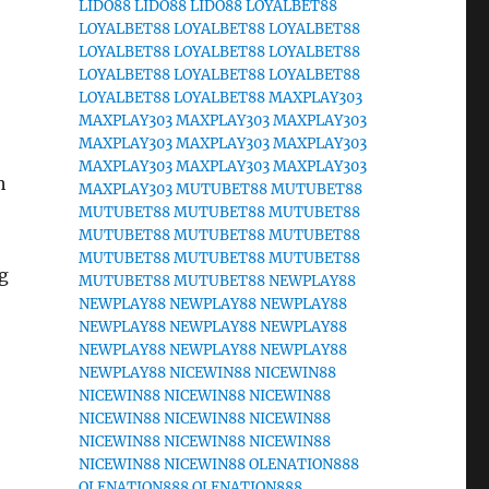
LIDO88
LIDO88
LIDO88
LOYALBET88
LOYALBET88
LOYALBET88
LOYALBET88
LOYALBET88
LOYALBET88
LOYALBET88
LOYALBET88
LOYALBET88
LOYALBET88
LOYALBET88
LOYALBET88
MAXPLAY303
MAXPLAY303
MAXPLAY303
MAXPLAY303
MAXPLAY303
MAXPLAY303
MAXPLAY303
MAXPLAY303
MAXPLAY303
MAXPLAY303
h
MAXPLAY303
MUTUBET88
MUTUBET88
MUTUBET88
MUTUBET88
MUTUBET88
MUTUBET88
MUTUBET88
MUTUBET88
MUTUBET88
MUTUBET88
MUTUBET88
g
MUTUBET88
MUTUBET88
NEWPLAY88
NEWPLAY88
NEWPLAY88
NEWPLAY88
NEWPLAY88
NEWPLAY88
NEWPLAY88
NEWPLAY88
NEWPLAY88
NEWPLAY88
NEWPLAY88
NICEWIN88
NICEWIN88
NICEWIN88
NICEWIN88
NICEWIN88
NICEWIN88
NICEWIN88
NICEWIN88
NICEWIN88
NICEWIN88
NICEWIN88
NICEWIN88
NICEWIN88
OLENATION888
OLENATION888
OLENATION888