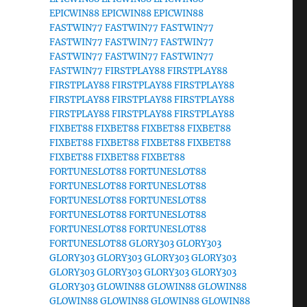
EPICWIN88
EPICWIN88
EPICWIN88
FASTWIN77
FASTWIN77
FASTWIN77
FASTWIN77
FASTWIN77
FASTWIN77
FASTWIN77
FASTWIN77
FASTWIN77
FASTWIN77
FIRSTPLAY88
FIRSTPLAY88
FIRSTPLAY88
FIRSTPLAY88
FIRSTPLAY88
FIRSTPLAY88
FIRSTPLAY88
FIRSTPLAY88
FIRSTPLAY88
FIRSTPLAY88
FIRSTPLAY88
FIXBET88
FIXBET88
FIXBET88
FIXBET88
FIXBET88
FIXBET88
FIXBET88
FIXBET88
FIXBET88
FIXBET88
FIXBET88
FORTUNESLOT88
FORTUNESLOT88
FORTUNESLOT88
FORTUNESLOT88
FORTUNESLOT88
FORTUNESLOT88
FORTUNESLOT88
FORTUNESLOT88
FORTUNESLOT88
FORTUNESLOT88
FORTUNESLOT88
GLORY303
GLORY303
GLORY303
GLORY303
GLORY303
GLORY303
GLORY303
GLORY303
GLORY303
GLORY303
GLORY303
GLOWIN88
GLOWIN88
GLOWIN88
GLOWIN88
GLOWIN88
GLOWIN88
GLOWIN88