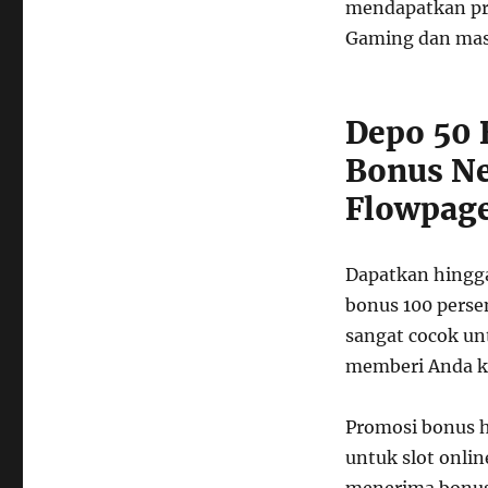
mendapatkan prom
Gaming dan masi
Depo 50 
Bonus Ne
Flowpag
Dapatkan hingga
bonus 100 perse
sangat cocok un
memberi Anda k
Promosi bonus h
untuk slot onlin