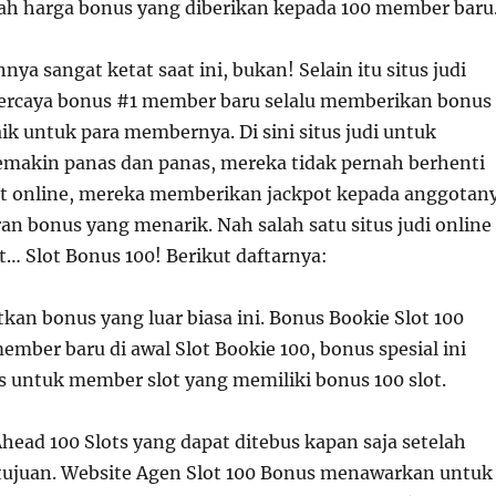
ah harga bonus yang diberikan kepada 100 member baru
ya sangat ketat saat ini, bukan! Selain itu situs judi
percaya bonus #1 member baru selalu memberikan bonus
ik untuk para membernya. Di sini situs judi untuk
makin panas dan panas, mereka tidak pernah berhenti
t online, mereka memberikan jackpot kepada anggotan
n bonus yang menarik. Nah salah satu situs judi online
t… Slot Bonus 100! Berikut daftarnya:
an bonus yang luar biasa ini. Bonus Bookie Slot 100
mber baru di awal Slot Bookie 100, bonus spesial ini
s untuk member slot yang memiliki bonus 100 slot.
head 100 Slots yang dapat ditebus kapan saja setelah
ujuan. Website Agen Slot 100 Bonus menawarkan untuk