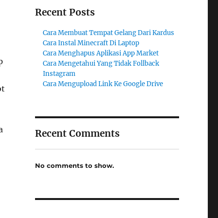
Recent Posts
Cara Membuat Tempat Gelang Dari Kardus
Cara Instal Minecraft Di Laptop
Cara Menghapus Aplikasi App Market
p
Cara Mengetahui Yang Tidak Follback
Instagram
Cara Mengupload Link Ke Google Drive
ot
a
Recent Comments
No comments to show.