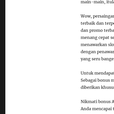
main-main, itul
Wow, persaingann
terbaik dan ter
dan promo terba
menang cepat se
menawarkan slo
dengan penawara
yang seru bange
Untuk mendapatk
Sebagai bonus me
diberikan khusu
Nikmati bonus A
Anda mencapai t