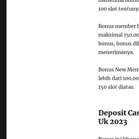
menerima bonus 
100 slot tentun
Bonus member ba
maksimal 150.00
bonus, bonus dib
menerimanya.
Bonus New Membe
lebih dari 100.
150 slot diatas.
Deposit Ca
Uk 2023