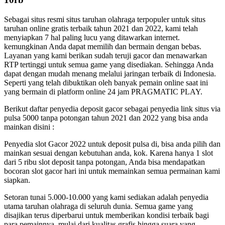
Sebagai situs resmi situs taruhan olahraga terpopuler untuk situs
taruhan online gratis terbaik tahun 2021 dan 2022, kami telah
menyiapkan 7 hal paling lucu yang ditawarkan internet.
kemungkinan Anda dapat memilih dan bermain dengan bebas.
Layanan yang kami berikan sudah teruji gacor dan menawarkan
RTP tertinggi untuk semua game yang disediakan. Sehingga Anda
dapat dengan mudah menang melalui jaringan terbaik di Indonesia.
Seperti yang telah dibuktikan oleh banyak pemain online saat ini
yang bermain di platform online 24 jam PRAGMATIC PLAY.
Berikut daftar penyedia deposit gacor sebagai penyedia link situs via
pulsa 5000 tanpa potongan tahun 2021 dan 2022 yang bisa anda
mainkan disini :
Penyedia slot Gacor 2022 untuk deposit pulsa di, bisa anda pilih dan
mainkan sesuai dengan kebutuhan anda, kok. Karena hanya 1 slot
dari 5 ribu slot deposit tanpa potongan, Anda bisa mendapatkan
bocoran slot gacor hari ini untuk memainkan semua permainan kami
siapkan.
Setoran tunai 5.000-10.000 yang kami sediakan adalah penyedia
utama taruhan olahraga di seluruh dunia. Semua game yang
disajikan terus diperbarui untuk memberikan kondisi terbaik bagi
para pemainnya, mulai dari kualitas grafis hingga suara yang