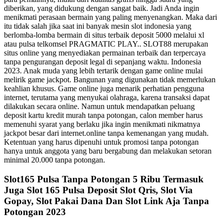
diberikan, yang didukung dengan sangat baik. Jadi Anda ingin
menikmati perasaan bermain yang paling menyenangkan. Maka dari
itu tidak salah jika saat ini banyak mesin slot indonesia yang
berlomba-lomba bermain di situs terbaik deposit 5000 melalui xl
atau pulsa telkomsel PRAGMATIC PLAY.. SLOT88 merupakan
situs online yang menyediakan permainan terbaik dan terpercaya
tanpa pengurangan deposit legal di sepanjang waktu. Indonesia
2023. Anak muda yang lebih tertarik dengan game online mulai
melirik game jackpot. Bangunan yang digunakan tidak memerlukan
keahlian khusus. Game online juga menarik perhatian pengguna
internet, terutama yang menyukai olahraga, karena transaksi dapat
dilakukan secara online. Namun untuk mendapatkan peluang
deposit kartu kredit murah tanpa potongan, calon member harus
memenuhi syarat yang berlaku jika ingin menikmati nikmatnya
jackpot besar dari internet.online tanpa kemenangan yang mudah.
Ketentuan yang harus dipenuhi untuk promosi tanpa potongan
hanya untuk anggota yang baru bergabung dan melakukan setoran
minimal 20.000 tanpa potongan.
Slot165 Pulsa Tanpa Potongan 5 Ribu Termasuk
Juga Slot 165 Pulsa Deposit Slot Qris, Slot Via
Gopay, Slot Pakai Dana Dan Slot Link Aja Tanpa
Potongan 2023