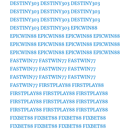
DESTINY303
DESTINY303
DESTINY303
DESTINY303
DESTINY303
DESTINY303
DESTINY303
DESTINY303
DESTINY303
DESTINY303
DESTINY303
EPICWIN88
EPICWIN88
EPICWIN88
EPICWIN88
EPICWIN88
EPICWIN88
EPICWIN88
EPICWIN88
EPICWIN88
EPICWIN88
EPICWIN88
EPICWIN88
EPICWIN88
FASTWIN77
FASTWIN77
FASTWIN77
FASTWIN77
FASTWIN77
FASTWIN77
FASTWIN77
FASTWIN77
FASTWIN77
FASTWIN77
FIRSTPLAY88
FIRSTPLAY88
FIRSTPLAY88
FIRSTPLAY88
FIRSTPLAY88
FIRSTPLAY88
FIRSTPLAY88
FIRSTPLAY88
FIRSTPLAY88
FIRSTPLAY88
FIRSTPLAY88
FIXBET88
FIXBET88
FIXBET88
FIXBET88
FIXBET88
FIXBET88
FIXBET88
FIXBET88