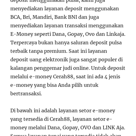
deposit menggunakan pulsa, kami juga
menyediakan layanan deposit menggunakan
BCA, Bri, Mandiri, Bank BNI dan juga
menyediakan layanan transaksi menggunakan
E-Money seperti Dana, Gopay, Ovo dan Linkaja.
Terpercaya bukan hanya saluran deposit pulsa
terbaik tanpa premium. Saat ini layanan
deposit uang elektronik juga sangat populer di
kalangan penggemar judi online. Untuk deposit
melalui e-money Cerah88, saat ini ada 4 jenis
e-money yang bisa Anda pilih untuk
bertransaksi.
Di bawah ini adalah layanan setor e-money
yang tersedia di Cerah88, layanan setor e-
money melalui Dana, Gopay, OVO dan LINK Aja.