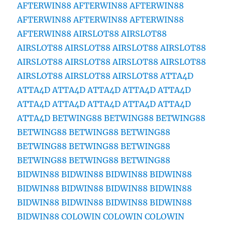
AFTERWIN88
AFTERWIN88
AFTERWIN88
AFTERWIN88
AFTERWIN88
AFTERWIN88
AFTERWIN88
AIRSLOT88
AIRSLOT88
AIRSLOT88
AIRSLOT88
AIRSLOT88
AIRSLOT88
AIRSLOT88
AIRSLOT88
AIRSLOT88
AIRSLOT88
AIRSLOT88
AIRSLOT88
AIRSLOT88
ATTA4D
ATTA4D
ATTA4D
ATTA4D
ATTA4D
ATTA4D
ATTA4D
ATTA4D
ATTA4D
ATTA4D
ATTA4D
ATTA4D
BETWING88
BETWING88
BETWING88
BETWING88
BETWING88
BETWING88
BETWING88
BETWING88
BETWING88
BETWING88
BETWING88
BETWING88
BIDWIN88
BIDWIN88
BIDWIN88
BIDWIN88
BIDWIN88
BIDWIN88
BIDWIN88
BIDWIN88
BIDWIN88
BIDWIN88
BIDWIN88
BIDWIN88
BIDWIN88
COLOWIN
COLOWIN
COLOWIN