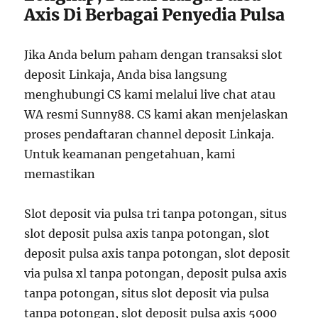
Axis Di Berbagai Penyedia Pulsa
Jika Anda belum paham dengan transaksi slot
deposit Linkaja, Anda bisa langsung
menghubungi CS kami melalui live chat atau
WA resmi Sunny88. CS kami akan menjelaskan
proses pendaftaran channel deposit Linkaja.
Untuk keamanan pengetahuan, kami
memastikan
Slot deposit via pulsa tri tanpa potongan, situs
slot deposit pulsa axis tanpa potongan, slot
deposit pulsa axis tanpa potongan, slot deposit
via pulsa xl tanpa potongan, deposit pulsa axis
tanpa potongan, situs slot deposit via pulsa
tanpa potongan, slot deposit pulsa axis 5000