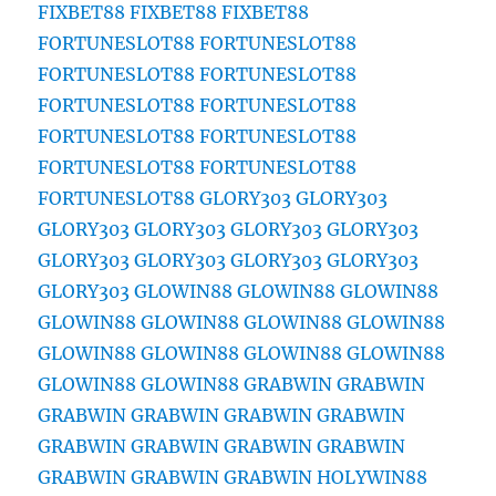
FIXBET88
FIXBET88
FIXBET88
FORTUNESLOT88
FORTUNESLOT88
FORTUNESLOT88
FORTUNESLOT88
FORTUNESLOT88
FORTUNESLOT88
FORTUNESLOT88
FORTUNESLOT88
FORTUNESLOT88
FORTUNESLOT88
FORTUNESLOT88
GLORY303
GLORY303
GLORY303
GLORY303
GLORY303
GLORY303
GLORY303
GLORY303
GLORY303
GLORY303
GLORY303
GLOWIN88
GLOWIN88
GLOWIN88
GLOWIN88
GLOWIN88
GLOWIN88
GLOWIN88
GLOWIN88
GLOWIN88
GLOWIN88
GLOWIN88
GLOWIN88
GLOWIN88
GRABWIN
GRABWIN
GRABWIN
GRABWIN
GRABWIN
GRABWIN
GRABWIN
GRABWIN
GRABWIN
GRABWIN
GRABWIN
GRABWIN
GRABWIN
HOLYWIN88