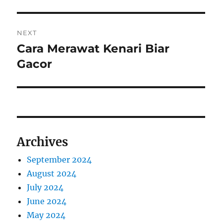
NEXT
Cara Merawat Kenari Biar
Next
post:
Gacor
Archives
September 2024
August 2024
July 2024
June 2024
May 2024