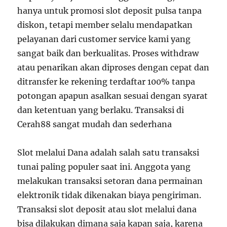
hanya untuk promosi slot deposit pulsa tanpa
diskon, tetapi member selalu mendapatkan
pelayanan dari customer service kami yang
sangat baik dan berkualitas. Proses withdraw
atau penarikan akan diproses dengan cepat dan
ditransfer ke rekening terdaftar 100% tanpa
potongan apapun asalkan sesuai dengan syarat
dan ketentuan yang berlaku. Transaksi di
Cerah88 sangat mudah dan sederhana
Slot melalui Dana adalah salah satu transaksi
tunai paling populer saat ini. Anggota yang
melakukan transaksi setoran dana permainan
elektronik tidak dikenakan biaya pengiriman.
Transaksi slot deposit atau slot melalui dana
bisa dilakukan dimana saja kapan saja, karena