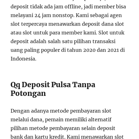
deposit tidak ada jam offline, jadi member bisa
melayani 24 jam nonstop. Kami sebagai agen
slot terpercaya menawarkan deposit dana slot
atau slot untuk para member kami. Slot untuk
deposit adalah salah satu pilihan transaksi
uang paling populer di tahun 2020 dan 2021 di
Indonesia.
Qq Deposit Pulsa Tanpa
Potongan
Dengan adanya metode pembayaran slot
melalui dana, pemain memiliki alternatif
pilihan metode pembayaran selain deposit
bank dan kartu kredit. Kami menawarkan slot