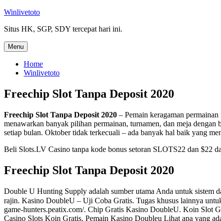
Skip
Winlivetoto
to
Situs HK, SGP, SDY tercepat hari ini.
content
Menu
Home
Winlivetoto
Freechip Slot Tanpa Deposit 2020
Freechip Slot Tanpa Deposit 2020
– Pemain keragaman permainan me
menawarkan banyak pilihan permainan, turnamen, dan meja dengan ba
setiap bulan. Oktober tidak terkecuali – ada banyak hal baik yang m
Beli Slots.LV Casino tanpa kode bonus setoran SLOTS22 dan $22 dala
Freechip Slot Tanpa Deposit 2020
Double U Hunting Supply adalah sumber utama Anda untuk sistem dan 
rajin. Kasino DoubleU – Uji Coba Gratis. Tugas khusus lainnya untuk 
game-hunters.peatix.com/. Chip Gratis Kasino DoubleU. Koin Slot 
Casino Slots Koin Gratis. Pemain Kasino Doubleu Lihat apa yang ada 