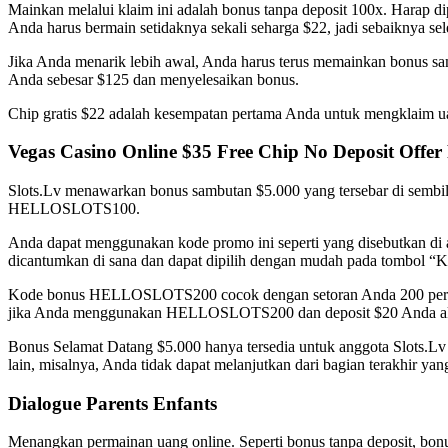
Mainkan melalui klaim ini adalah bonus tanpa deposit 100x. Harap di
Anda harus bermain setidaknya sekali seharga $22, jadi sebaiknya se
Jika Anda menarik lebih awal, Anda harus terus memainkan bonus s
Anda sebesar $125 dan menyelesaikan bonus.
Chip gratis $22 adalah kesempatan pertama Anda untuk mengklaim ua
Vegas Casino Online $35 Free Chip No Deposit Off
Slots.Lv menawarkan bonus sambutan $5.000 yang tersebar di semb
HELLOSLOTS100.
Anda dapat menggunakan kode promo ini seperti yang disebutkan di a
dicantumkan di sana dan dapat dipilih dengan mudah pada tombol “K
Kode bonus HELLOSLOTS200 cocok dengan setoran Anda 200 persen
jika Anda menggunakan HELLOSLOTS200 dan deposit $20 Anda ak
Bonus Selamat Datang $5.000 hanya tersedia untuk anggota Slots.Lv
lain, misalnya, Anda tidak dapat melanjutkan dari bagian terakhir ya
Dialogue Parents Enfants
Menangkan permainan uang online. Seperti bonus tanpa deposit, bonu