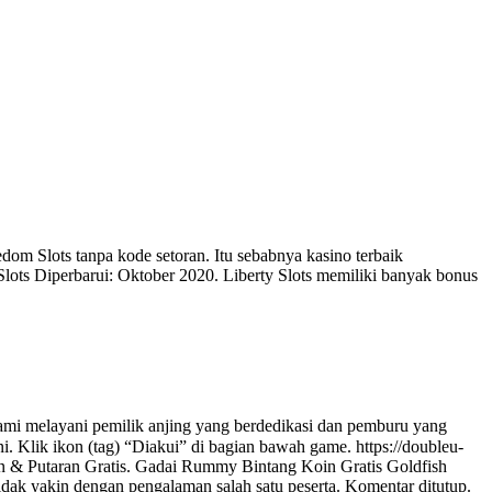
om Slots tanpa kode setoran. Itu sebabnya kasino terbaik
ots Diperbarui: Oktober 2020. Liberty Slots memiliki banyak bonus
Kami melayani pemilik anjing yang berdedikasi dan pemburu yang
i. Klik ikon (tag) “Diakui” di bagian bawah game. https://doubleu-
in & Putaran Gratis. Gadai Rummy Bintang Koin Gratis Goldfish
Tidak yakin dengan pengalaman salah satu peserta. Komentar ditutup.