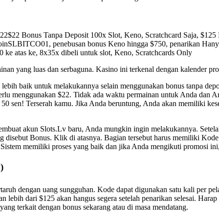
2$22 Bonus Tanpa Deposit 100x Slot, Keno, Scratchcard Saja, $12
BitcoinSLBITCO01, penebusan bonus Keno hingga $750, penarikan H
 atas ke, 8x35x dibeli untuk slot, Keno, Scratchcards Only
nan yang luas dan serbaguna. Kasino ini terkenal dengan kalender pr
g lebih baik untuk melakukannya selain menggunakan bonus tanpa depo
erlu menggunakan $22. Tidak ada waktu permainan untuk Anda dan And
 50 sen! Terserah kamu. Jika Anda beruntung, Anda akan memiliki ke
mbuat akun Slots.Lv baru, Anda mungkin ingin melakukannya. Setela
ang disebut Bonus. Klik di atasnya. Bagian tersebut harus memiliki Ko
Sistem memiliki proses yang baik dan jika Anda mengikuti promosi ini
)
ertaruh dengan uang sungguhan. Kode dapat digunakan satu kali per pel
lebih dari $125 akan hangus segera setelah penarikan selesai. Harap p
ang terkait dengan bonus sekarang atau di masa mendatang.