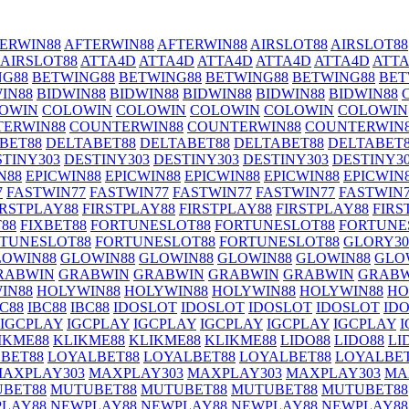
ERWIN88
AFTERWIN88
AFTERWIN88
AIRSLOT88
AIRSLOT88
AIRSLOT88
ATTA4D
ATTA4D
ATTA4D
ATTA4D
ATTA4D
ATT
NG88
BETWING88
BETWING88
BETWING88
BETWING88
BET
IN88
BIDWIN88
BIDWIN88
BIDWIN88
BIDWIN88
BIDWIN88
OWIN
COLOWIN
COLOWIN
COLOWIN
COLOWIN
COLOWIN
ERWIN88
COUNTERWIN88
COUNTERWIN88
COUNTERWIN
BET88
DELTABET88
DELTABET88
DELTABET88
DELTABET
STINY303
DESTINY303
DESTINY303
DESTINY303
DESTINY3
N88
EPICWIN88
EPICWIN88
EPICWIN88
EPICWIN88
EPICWIN
7
FASTWIN77
FASTWIN77
FASTWIN77
FASTWIN77
FASTWIN
IRSTPLAY88
FIRSTPLAY88
FIRSTPLAY88
FIRSTPLAY88
FIRS
88
FIXBET88
FORTUNESLOT88
FORTUNESLOT88
FORTUNE
TUNESLOT88
FORTUNESLOT88
FORTUNESLOT88
GLORY30
LOWIN88
GLOWIN88
GLOWIN88
GLOWIN88
GLOWIN88
GLO
RABWIN
GRABWIN
GRABWIN
GRABWIN
GRABWIN
GRABW
IN88
HOLYWIN88
HOLYWIN88
HOLYWIN88
HOLYWIN88
HO
BC88
IBC88
IBC88
IDOSLOT
IDOSLOT
IDOSLOT
IDOSLOT
ID
IGCPLAY
IGCPLAY
IGCPLAY
IGCPLAY
IGCPLAY
IGCPLAY
I
IKME88
KLIKME88
KLIKME88
KLIKME88
LIDO88
LIDO88
LI
BET88
LOYALBET88
LOYALBET88
LOYALBET88
LOYALBET
AXPLAY303
MAXPLAY303
MAXPLAY303
MAXPLAY303
MA
BET88
MUTUBET88
MUTUBET88
MUTUBET88
MUTUBET88
LAY88
NEWPLAY88
NEWPLAY88
NEWPLAY88
NEWPLAY88