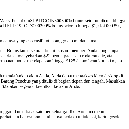
5 Maks. PenarikanSLBITCOIN300300% bonus setoran bitcoin hingga
anya HELLOSLOTS200200% bonus setoran hingga $1, slot 00035x,
omosinya yang ekstensif untuk anggota baru dan lama.
sit. Bonus tanpa setoran berarti kasino memberi Anda uang tanpa
a dapat menyebarkan $22 penuh pada satu roda roulette, atau
sempatan untuk mendapatkan hingga $125 dalam bentuk tunai nyata
h mendaftarkan akun Anda, Anda dapat mengakses klien desktop di
de Barang Penebus yang ditulis di bagian depan dan tengah. Masukkan
, $22 akan segera dikreditkan ke akun Anda.
anggan dan terbatas satu per keluarga. Jika Anda memenuhi
erhatikan bahwa bonus ini hanya berlaku untuk slot, kartu gosok,