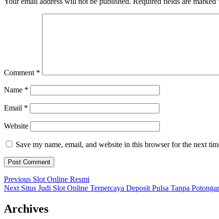
Your email address will not be published.
Required fields are marked
Comment
*
Name
*
Email
*
Website
Save my name, email, and website in this browser for the next ti
Post
Previous
Previous
Slot Online Resmi
Next
post:
Next
Situs Judi Slot Online Terpercaya Deposit Pulsa Tanpa Potonga
navigation
post:
Archives