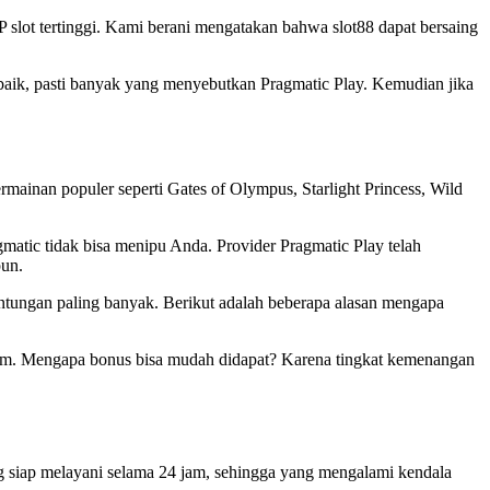
P slot tertinggi. Kami berani mengatakan bahwa slot88 dapat bersaing
erbaik, pasti banyak yang menyebutkan Pragmatic Play. Kemudian jika
mainan populer seperti Gates of Olympus, Starlight Princess, Wild
gmatic tidak bisa menipu Anda. Provider Pragmatic Play telah
pun.
untungan paling banyak. Berikut adalah beberapa alasan mengapa
laim. Mengapa bonus bisa mudah didapat? Karena tingkat kemenangan
ng siap melayani selama 24 jam, sehingga yang mengalami kendala