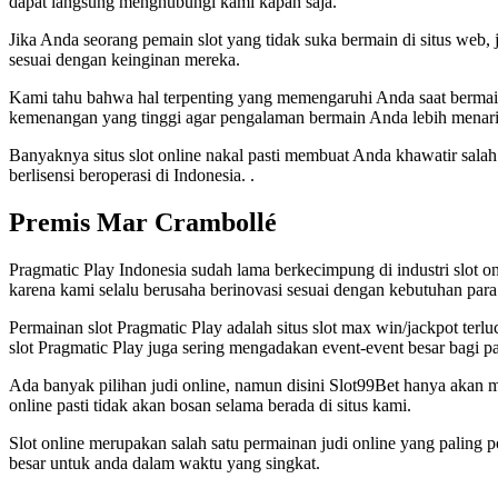
dapat langsung menghubungi kami kapan saja.
Jika Anda seorang pemain slot yang tidak suka bermain di situs we
sesuai dengan keinginan mereka.
Kami tahu bahwa hal terpenting yang memengaruhi Anda saat bermain
kemenangan yang tinggi agar pengalaman bermain Anda lebih menar
Banyaknya situs slot online nakal pasti membuat Anda khawatir salah
berlisensi beroperasi di Indonesia. .
Premis Mar Crambollé
Pragmatic Play Indonesia sudah lama berkecimpung di industri slot o
karena kami selalu berusaha berinovasi sesuai dengan kebutuhan pa
Permainan slot Pragmatic Play adalah situs slot max win/jackpot ter
slot Pragmatic Play juga sering mengadakan event-event besar bagi pa
Ada banyak pilihan judi online, namun disini Slot99Bet hanya akan mem
online pasti tidak akan bosan selama berada di situs kami.
Slot online merupakan salah satu permainan judi online yang paling 
besar untuk anda dalam waktu yang singkat.