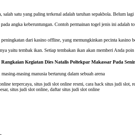
, salah satu yang paling terkenal adalah taruhan sepakbola. Belum la
 pada angka keberuntungan. Contoh permainan togel jenis ini adalah to
eningkatan dari kasino offline, yang memungkinkan pecinta kasino be
nya yaitu tembak ikan. Setiap tembakan ikan akan memberi Anda poi
 Rangkaian Kegiatan Dies Natalis Poltekpar Makassar Pada Seni
n masing-masing manusia bertarung dalam sebuah arena
online terpercaya, situs judi slot online resmi, cara hack situs judi slot, r
esar, situs judi slot online, daftar situs judi slot online