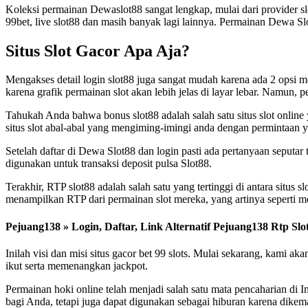
Koleksi permainan Dewaslot88 sangat lengkap, mulai dari provider slot 
99bet, live slot88 dan masih banyak lagi lainnya. Permainan Dewa Slo
Situs Slot Gacor Apa Aja?
Mengakses detail login slot88 juga sangat mudah karena ada 2 ops
karena grafik permainan slot akan lebih jelas di layar lebar. Namun,
Tahukah Anda bahwa bonus slot88 adalah salah satu situs slot online 
situs slot abal-abal yang mengiming-imingi anda dengan permintaan 
Setelah daftar di Dewa Slot88 dan login pasti ada pertanyaan seputar
digunakan untuk transaksi deposit pulsa Slot88.
Terakhir, RTP slot88 adalah salah satu yang tertinggi di antara situs 
menampilkan RTP dari permainan slot mereka, yang artinya seperti me
Pejuang138 » Login, Daftar, Link Alternatif Pejuang138 Rtp Slo
Inilah visi dan misi situs gacor bet 99 slots. Mulai sekarang, kami a
ikut serta memenangkan jackpot.
Permainan hoki online telah menjadi salah satu mata pencaharian di
bagi Anda, tetapi juga dapat digunakan sebagai hiburan karena dike