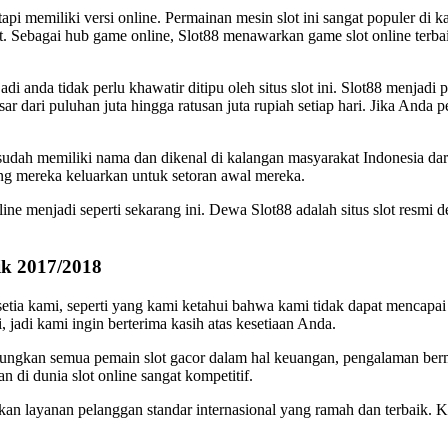
api memiliki versi online. Permainan mesin slot ini sangat populer di
ebagai hub game online, Slot88 menawarkan game slot online terbaik 
, jadi anda tidak perlu khawatir ditipu oleh situs slot ini. Slot88 menj
r dari puluhan juta hingga ratusan juta rupiah setiap hari. Jika Anda
g sudah memiliki nama dan dikenal di kalangan masyarakat Indonesia dar
ng mereka keluarkan untuk setoran awal mereka.
ne menjadi seperti sekarang ini. Dewa Slot88 adalah situs slot resmi de
k 2017/2018
tia kami, seperti yang kami ketahui bahwa kami tidak dapat mencapai 
jadi kami ingin berterima kasih atas kesetiaan Anda.
ntungkan semua pemain slot gacor dalam hal keuangan, pengalaman berm
di dunia slot online sangat kompetitif.
ikan layanan pelanggan standar internasional yang ramah dan terbaik. 