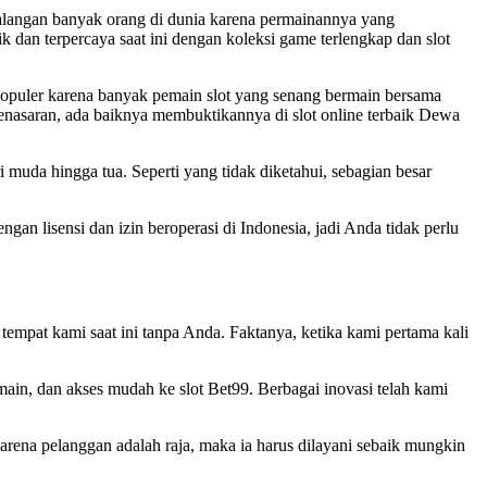
 kalangan banyak orang di dunia karena permainannya yang
dan terpercaya saat ini dengan koleksi game terlengkap dan slot
adi populer karena banyak pemain slot yang senang bermain bersama
 penasaran, ada baiknya membuktikannya di slot online terbaik Dewa
i muda hingga tua. Seperti yang tidak diketahui, sebagian besar
ngan lisensi dan izin beroperasi di Indonesia, jadi Anda tidak perlu
tempat kami saat ini tanpa Anda. Faktanya, ketika kami pertama kali
ain, dan akses mudah ke slot Bet99. Berbagai inovasi telah kami
Karena pelanggan adalah raja, maka ia harus dilayani sebaik mungkin