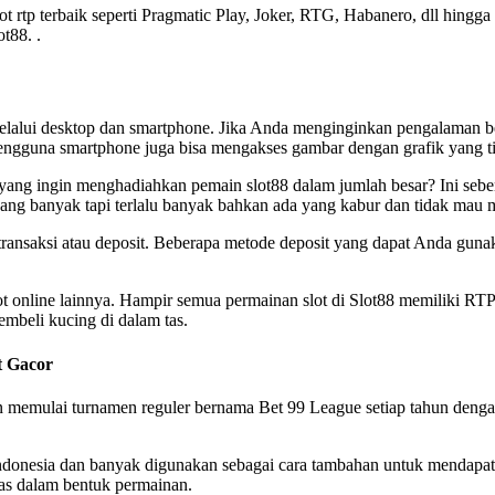
rtp terbaik seperti Pragmatic Play, Joker, RTG, Habanero, dll hingga ber
t88. .
i melalui desktop dan smartphone. Jika Anda menginginkan pengalama
 pengguna smartphone juga bisa mengakses gambar dengan grafik yang ti
yang ingin menghadiahkan pemain slot88 dalam jumlah besar? Ini sebena
yang banyak tapi terlalu banyak bahkan ada yang kabur dan tidak mau
 transaksi atau deposit. Beberapa metode deposit yang dapat Anda gunak
slot online lainnya. Hampir semua permainan slot di Slot88 memiliki RTP 
mbeli kucing di dalam tas.
t Gacor
kan memulai turnamen reguler bernama Bet 99 League setiap tahun dengan
 Indonesia dan banyak digunakan sebagai cara tambahan untuk mendapat
mas dalam bentuk permainan.