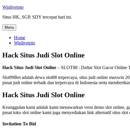
Skip
Winlivetoto
to
Situs HK, SGP, SDY tercepat hari ini.
content
Menu
Home
Winlivetoto
Hack Situs Judi Slot Online
Hack Situs Judi Slot Online
– SLOT88 : Daftar Slot Gacor Online T
Slot99Bet adalah dewa slot88 terpercaya, situs judi online maxwin 20
pusat judi online terbaik dan terpercaya di Indonesia serta memberik
Hack Situs Judi Slot Online
Keunggulan kami adalah kami menawarkan versi demo slot online, game s
pusat toko slot online kami juga menyediakan link alternatif situs slot
Invitation To Bid