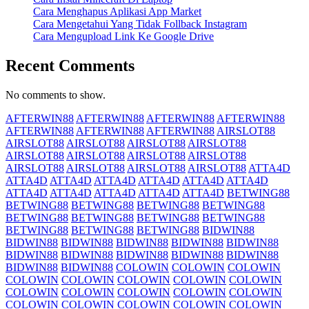
Cara Menghapus Aplikasi App Market
Cara Mengetahui Yang Tidak Follback Instagram
Cara Mengupload Link Ke Google Drive
Recent Comments
No comments to show.
AFTERWIN88
AFTERWIN88
AFTERWIN88
AFTERWIN88
AFTERWIN88
AFTERWIN88
AFTERWIN88
AIRSLOT88
AIRSLOT88
AIRSLOT88
AIRSLOT88
AIRSLOT88
AIRSLOT88
AIRSLOT88
AIRSLOT88
AIRSLOT88
AIRSLOT88
AIRSLOT88
AIRSLOT88
AIRSLOT88
ATTA4D
ATTA4D
ATTA4D
ATTA4D
ATTA4D
ATTA4D
ATTA4D
ATTA4D
ATTA4D
ATTA4D
ATTA4D
ATTA4D
BETWING88
BETWING88
BETWING88
BETWING88
BETWING88
BETWING88
BETWING88
BETWING88
BETWING88
BETWING88
BETWING88
BETWING88
BIDWIN88
BIDWIN88
BIDWIN88
BIDWIN88
BIDWIN88
BIDWIN88
BIDWIN88
BIDWIN88
BIDWIN88
BIDWIN88
BIDWIN88
BIDWIN88
BIDWIN88
COLOWIN
COLOWIN
COLOWIN
COLOWIN
COLOWIN
COLOWIN
COLOWIN
COLOWIN
COLOWIN
COLOWIN
COLOWIN
COLOWIN
COLOWIN
COLOWIN
COLOWIN
COLOWIN
COLOWIN
COLOWIN