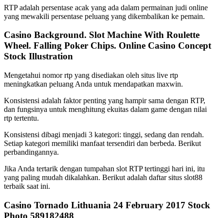
RTP adalah persentase acak yang ada dalam permainan judi online
yang mewakili persentase peluang yang dikembalikan ke pemain.
Casino Background. Slot Machine With Roulette
Wheel. Falling Poker Chips. Online Casino Concept
Stock Illustration
Mengetahui nomor rtp yang disediakan oleh situs live rtp
meningkatkan peluang Anda untuk mendapatkan maxwin.
Konsistensi adalah faktor penting yang hampir sama dengan RTP,
dan fungsinya untuk menghitung ekuitas dalam game dengan nilai
rtp tertentu.
Konsistensi dibagi menjadi 3 kategori: tinggi, sedang dan rendah.
Setiap kategori memiliki manfaat tersendiri dan berbeda. Berikut
perbandingannya.
Jika Anda tertarik dengan tumpahan slot RTP tertinggi hari ini, itu
yang paling mudah dikalahkan. Berikut adalah daftar situs slot88
terbaik saat ini.
Casino Tornado Lithuania 24 February 2017 Stock
Photo 589182488