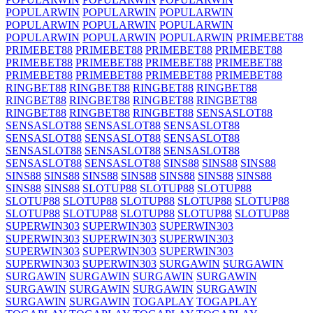
POPULARWIN
POPULARWIN
POPULARWIN
POPULARWIN
POPULARWIN
POPULARWIN
POPULARWIN
POPULARWIN
POPULARWIN
PRIMEBET88
PRIMEBET88
PRIMEBET88
PRIMEBET88
PRIMEBET88
PRIMEBET88
PRIMEBET88
PRIMEBET88
PRIMEBET88
PRIMEBET88
PRIMEBET88
PRIMEBET88
PRIMEBET88
RINGBET88
RINGBET88
RINGBET88
RINGBET88
RINGBET88
RINGBET88
RINGBET88
RINGBET88
RINGBET88
RINGBET88
RINGBET88
SENSASLOT88
SENSASLOT88
SENSASLOT88
SENSASLOT88
SENSASLOT88
SENSASLOT88
SENSASLOT88
SENSASLOT88
SENSASLOT88
SENSASLOT88
SENSASLOT88
SENSASLOT88
SINS88
SINS88
SINS88
SINS88
SINS88
SINS88
SINS88
SINS88
SINS88
SINS88
SINS88
SINS88
SLOTUP88
SLOTUP88
SLOTUP88
SLOTUP88
SLOTUP88
SLOTUP88
SLOTUP88
SLOTUP88
SLOTUP88
SLOTUP88
SLOTUP88
SLOTUP88
SLOTUP88
SUPERWIN303
SUPERWIN303
SUPERWIN303
SUPERWIN303
SUPERWIN303
SUPERWIN303
SUPERWIN303
SUPERWIN303
SUPERWIN303
SUPERWIN303
SUPERWIN303
SURGAWIN
SURGAWIN
SURGAWIN
SURGAWIN
SURGAWIN
SURGAWIN
SURGAWIN
SURGAWIN
SURGAWIN
SURGAWIN
SURGAWIN
SURGAWIN
TOGAPLAY
TOGAPLAY