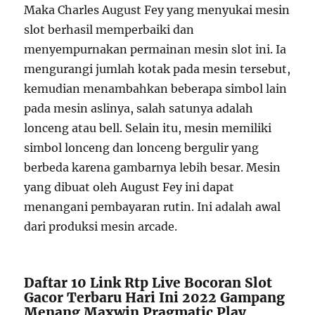
Maka Charles August Fey yang menyukai mesin
slot berhasil memperbaiki dan
menyempurnakan permainan mesin slot ini. Ia
mengurangi jumlah kotak pada mesin tersebut,
kemudian menambahkan beberapa simbol lain
pada mesin aslinya, salah satunya adalah
lonceng atau bell. Selain itu, mesin memiliki
simbol lonceng dan lonceng bergulir yang
berbeda karena gambarnya lebih besar. Mesin
yang dibuat oleh August Fey ini dapat
menangani pembayaran rutin. Ini adalah awal
dari produksi mesin arcade.
Daftar 10 Link Rtp Live Bocoran Slot
Gacor Terbaru Hari Ini 2022 Gampang
Menang Maxwin Pragmatic Play