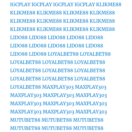
IGCPLAY
IGCPLAY
IGCPLAY
IGCPLAY
KLIKME88
KLIKME88
KLIKME88
KLIKME88
KLIKME88
KLIKME88
KLIKME88
KLIKME88
KLIKME88
KLIKME88
KLIKME88
KLIKME88
KLIKME88
LIDO88
LIDO88
LIDO88
LIDO88
LIDO88
LIDO88
LIDO88
LIDO88
LIDO88
LIDO88
LIDO88
LIDO88
LOYALBET88
LOYALBET88
LOYALBET88
LOYALBET88
LOYALBET88
LOYALBET88
LOYALBET88
LOYALBET88
LOYALBET88
LOYALBET88
LOYALBET88
LOYALBET88
MAXPLAY303
MAXPLAY303
MAXPLAY303
MAXPLAY303
MAXPLAY303
MAXPLAY303
MAXPLAY303
MAXPLAY303
MAXPLAY303
MAXPLAY303
MAXPLAY303
MUTUBET88
MUTUBET88
MUTUBET88
MUTUBET88
MUTUBET88
MUTUBET88