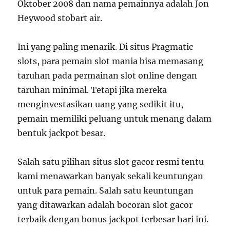
Oktober 2008 dan nama pemainnya adalah Jon
Heywood stobart air.
Ini yang paling menarik. Di situs Pragmatic
slots, para pemain slot mania bisa memasang
taruhan pada permainan slot online dengan
taruhan minimal. Tetapi jika mereka
menginvestasikan uang yang sedikit itu,
pemain memiliki peluang untuk menang dalam
bentuk jackpot besar.
Salah satu pilihan situs slot gacor resmi tentu
kami menawarkan banyak sekali keuntungan
untuk para pemain. Salah satu keuntungan
yang ditawarkan adalah bocoran slot gacor
terbaik dengan bonus jackpot terbesar hari ini.