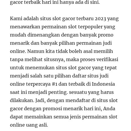
gacor terbaik hari ini hanya ada di sini.
Kami adalah situs slot gacor terbaru 2023 yang
menawarkan permainan slot terpopuler yang
mudah dimenangkan dengan banyak promo
menarik dan banyak pilihan permainan judi
online. Namun kita tidak boleh asal memilih
tanpa melihat situsnya, maka proses verifikasi
untuk menemukan situs slot gacor yang tepat
menjadi salah satu pilihan daftar situs judi
online terpercaya #1 dan terbaik di Indonesia
saat ini menjadi penting. sesuatu yang harus
dilakukan. Jadi, dengan mendaftar di situs slot
gacor dengan promosi menarik hari ini, Anda
dapat memainkan semua jenis permainan slot
online uang asli.