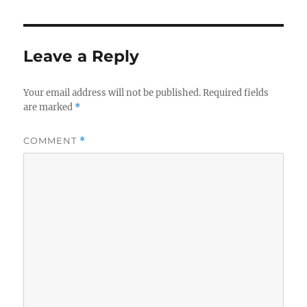
Leave a Reply
Your email address will not be published.
Required fields
are marked
*
COMMENT
*