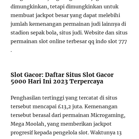
dimungkinkan, tetapi dimungkinkan untuk
membuat jackpot besar yang dapat melebihi
jumlah kemenangan permainan judi lainnya di
stadion sepak bola, situs judi. Website dan situs
permainan slot online terbesar qq indo slot 777
.
Slot Gacor: Daftar Situs Slot Gacor
5000 Hari Ini 2023 Terpercaya
Penghasilan tertinggi yang tercatat di situs
tersebut mencapai £13,2 juta. Kemenangan
tersebut berasal dari permainan Microgaming,
Mega Moolah, yang memberikan jackpot
progresif kepada pengelola slot. Waktunya 13