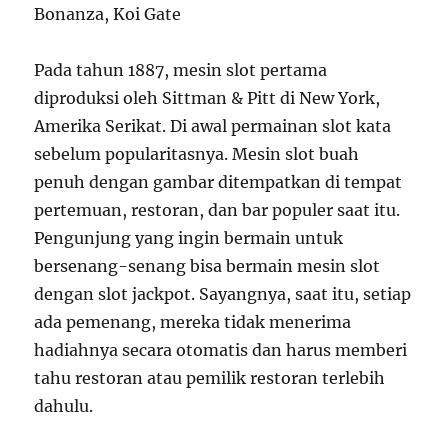
Bonanza, Koi Gate
Pada tahun 1887, mesin slot pertama
diproduksi oleh Sittman & Pitt di New York,
Amerika Serikat. Di awal permainan slot kata
sebelum popularitasnya. Mesin slot buah
penuh dengan gambar ditempatkan di tempat
pertemuan, restoran, dan bar populer saat itu.
Pengunjung yang ingin bermain untuk
bersenang-senang bisa bermain mesin slot
dengan slot jackpot. Sayangnya, saat itu, setiap
ada pemenang, mereka tidak menerima
hadiahnya secara otomatis dan harus memberi
tahu restoran atau pemilik restoran terlebih
dahulu.