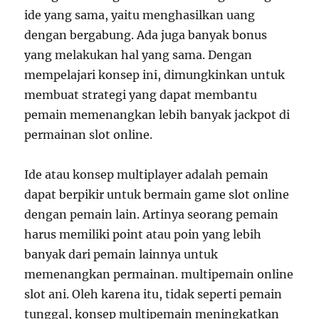
ide yang sama, yaitu menghasilkan uang
dengan bergabung. Ada juga banyak bonus
yang melakukan hal yang sama. Dengan
mempelajari konsep ini, dimungkinkan untuk
membuat strategi yang dapat membantu
pemain memenangkan lebih banyak jackpot di
permainan slot online.
Ide atau konsep multiplayer adalah pemain
dapat berpikir untuk bermain game slot online
dengan pemain lain. Artinya seorang pemain
harus memiliki point atau poin yang lebih
banyak dari pemain lainnya untuk
memenangkan permainan. multipemain online
slot ani. Oleh karena itu, tidak seperti pemain
tunggal, konsep multipemain meningkatkan