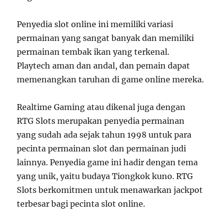
Penyedia slot online ini memiliki variasi
permainan yang sangat banyak dan memiliki
permainan tembak ikan yang terkenal.
Playtech aman dan andal, dan pemain dapat
memenangkan taruhan di game online mereka.
Realtime Gaming atau dikenal juga dengan
RTG Slots merupakan penyedia permainan
yang sudah ada sejak tahun 1998 untuk para
pecinta permainan slot dan permainan judi
lainnya. Penyedia game ini hadir dengan tema
yang unik, yaitu budaya Tiongkok kuno. RTG
Slots berkomitmen untuk menawarkan jackpot
terbesar bagi pecinta slot online.