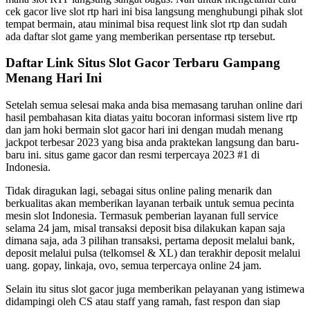
cek gacor live slot rtp hari ini bisa langsung menghubungi pihak slot
tempat bermain, atau minimal bisa request link slot rtp dan sudah
ada daftar slot game yang memberikan persentase rtp tersebut.
Daftar Link Situs Slot Gacor Terbaru Gampang
Menang Hari Ini
Setelah semua selesai maka anda bisa memasang taruhan online dari
hasil pembahasan kita diatas yaitu bocoran informasi sistem live rtp
dan jam hoki bermain slot gacor hari ini dengan mudah menang
jackpot terbesar 2023 yang bisa anda praktekan langsung dan baru-
baru ini. situs game gacor dan resmi terpercaya 2023 #1 di
Indonesia.
Tidak diragukan lagi, sebagai situs online paling menarik dan
berkualitas akan memberikan layanan terbaik untuk semua pecinta
mesin slot Indonesia. Termasuk pemberian layanan full service
selama 24 jam, misal transaksi deposit bisa dilakukan kapan saja
dimana saja, ada 3 pilihan transaksi, pertama deposit melalui bank,
deposit melalui pulsa (telkomsel & XL) dan terakhir deposit melalui
uang. gopay, linkaja, ovo, semua terpercaya online 24 jam.
Selain itu situs slot gacor juga memberikan pelayanan yang istimewa
didampingi oleh CS atau staff yang ramah, fast respon dan siap