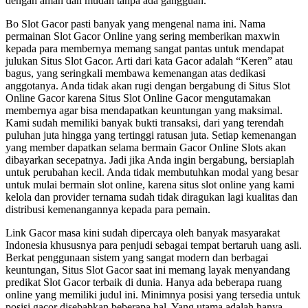
dengan aman dan mudah tanpa ada gangguan.
Bo Slot Gacor pasti banyak yang mengenal nama ini. Nama
permainan Slot Gacor Online yang sering memberikan maxwin
kepada para membernya memang sangat pantas untuk mendapat
julukan Situs Slot Gacor. Arti dari kata Gacor adalah “Keren” atau
bagus, yang seringkali membawa kemenangan atas dedikasi
anggotanya. Anda tidak akan rugi dengan bergabung di Situs Slot
Online Gacor karena Situs Slot Online Gacor mengutamakan
membernya agar bisa mendapatkan keuntungan yang maksimal.
Kami sudah memiliki banyak bukti transaksi, dari yang terendah
puluhan juta hingga yang tertinggi ratusan juta. Setiap kemenangan
yang member dapatkan selama bermain Gacor Online Slots akan
dibayarkan secepatnya. Jadi jika Anda ingin bergabung, bersiaplah
untuk perubahan kecil. Anda tidak membutuhkan modal yang besar
untuk mulai bermain slot online, karena situs slot online yang kami
kelola dan provider ternama sudah tidak diragukan lagi kualitas dan
distribusi kemenangannya kepada para pemain.
Link Gacor masa kini sudah dipercaya oleh banyak masyarakat
Indonesia khususnya para penjudi sebagai tempat bertaruh uang asli.
Berkat penggunaan sistem yang sangat modern dan berbagai
keuntungan, Situs Slot Gacor saat ini memang layak menyandang
predikat Slot Gacor terbaik di dunia. Hanya ada beberapa ruang
online yang memiliki judul ini. Minimnya posisi yang tersedia untuk
posisi gacor disebabkan beberapa hal. Yang utama adalah hanya