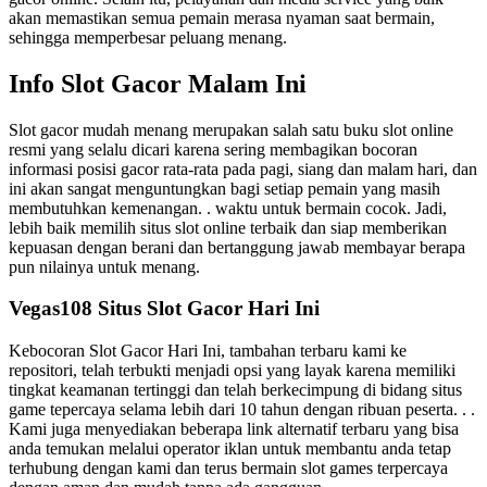
akan memastikan semua pemain merasa nyaman saat bermain,
sehingga memperbesar peluang menang.
Info Slot Gacor Malam Ini
Slot gacor mudah menang merupakan salah satu buku slot online
resmi yang selalu dicari karena sering membagikan bocoran
informasi posisi gacor rata-rata pada pagi, siang dan malam hari, dan
ini akan sangat menguntungkan bagi setiap pemain yang masih
membutuhkan kemenangan. . waktu untuk bermain cocok. Jadi,
lebih baik memilih situs slot online terbaik dan siap memberikan
kepuasan dengan berani dan bertanggung jawab membayar berapa
pun nilainya untuk menang.
Vegas108 Situs Slot Gacor Hari Ini
Kebocoran Slot Gacor Hari Ini, tambahan terbaru kami ke
repositori, telah terbukti menjadi opsi yang layak karena memiliki
tingkat keamanan tertinggi dan telah berkecimpung di bidang situs
game tepercaya selama lebih dari 10 tahun dengan ribuan peserta. . .
Kami juga menyediakan beberapa link alternatif terbaru yang bisa
anda temukan melalui operator iklan untuk membantu anda tetap
terhubung dengan kami dan terus bermain slot games terpercaya