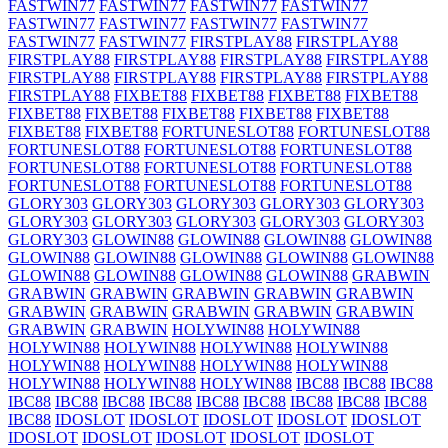
FASTWIN77
FASTWIN77
FASTWIN77
FASTWIN77
FASTWIN77
FASTWIN77
FASTWIN77
FASTWIN77
FASTWIN77
FASTWIN77
FIRSTPLAY88
FIRSTPLAY88
FIRSTPLAY88
FIRSTPLAY88
FIRSTPLAY88
FIRSTPLAY88
FIRSTPLAY88
FIRSTPLAY88
FIRSTPLAY88
FIRSTPLAY88
FIRSTPLAY88
FIXBET88
FIXBET88
FIXBET88
FIXBET88
FIXBET88
FIXBET88
FIXBET88
FIXBET88
FIXBET88
FIXBET88
FIXBET88
FORTUNESLOT88
FORTUNESLOT88
FORTUNESLOT88
FORTUNESLOT88
FORTUNESLOT88
FORTUNESLOT88
FORTUNESLOT88
FORTUNESLOT88
FORTUNESLOT88
FORTUNESLOT88
FORTUNESLOT88
GLORY303
GLORY303
GLORY303
GLORY303
GLORY303
GLORY303
GLORY303
GLORY303
GLORY303
GLORY303
GLORY303
GLOWIN88
GLOWIN88
GLOWIN88
GLOWIN88
GLOWIN88
GLOWIN88
GLOWIN88
GLOWIN88
GLOWIN88
GLOWIN88
GLOWIN88
GLOWIN88
GLOWIN88
GRABWIN
GRABWIN
GRABWIN
GRABWIN
GRABWIN
GRABWIN
GRABWIN
GRABWIN
GRABWIN
GRABWIN
GRABWIN
GRABWIN
GRABWIN
HOLYWIN88
HOLYWIN88
HOLYWIN88
HOLYWIN88
HOLYWIN88
HOLYWIN88
HOLYWIN88
HOLYWIN88
HOLYWIN88
HOLYWIN88
HOLYWIN88
HOLYWIN88
HOLYWIN88
IBC88
IBC88
IBC88
IBC88
IBC88
IBC88
IBC88
IBC88
IBC88
IBC88
IBC88
IBC88
IBC88
IDOSLOT
IDOSLOT
IDOSLOT
IDOSLOT
IDOSLOT
IDOSLOT
IDOSLOT
IDOSLOT
IDOSLOT
IDOSLOT