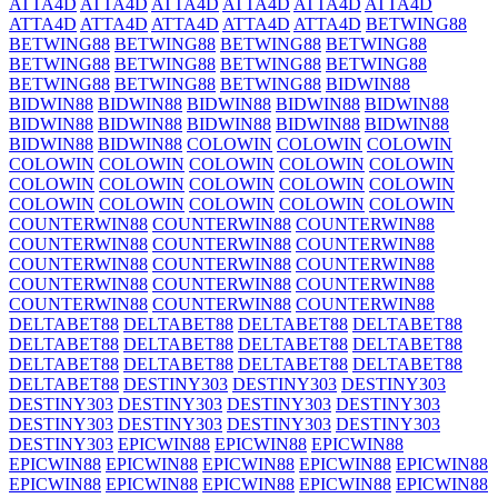
ATTA4D
ATTA4D
ATTA4D
ATTA4D
ATTA4D
ATTA4D
ATTA4D
ATTA4D
ATTA4D
ATTA4D
ATTA4D
BETWING88
BETWING88
BETWING88
BETWING88
BETWING88
BETWING88
BETWING88
BETWING88
BETWING88
BETWING88
BETWING88
BETWING88
BIDWIN88
BIDWIN88
BIDWIN88
BIDWIN88
BIDWIN88
BIDWIN88
BIDWIN88
BIDWIN88
BIDWIN88
BIDWIN88
BIDWIN88
BIDWIN88
BIDWIN88
COLOWIN
COLOWIN
COLOWIN
COLOWIN
COLOWIN
COLOWIN
COLOWIN
COLOWIN
COLOWIN
COLOWIN
COLOWIN
COLOWIN
COLOWIN
COLOWIN
COLOWIN
COLOWIN
COLOWIN
COLOWIN
COUNTERWIN88
COUNTERWIN88
COUNTERWIN88
COUNTERWIN88
COUNTERWIN88
COUNTERWIN88
COUNTERWIN88
COUNTERWIN88
COUNTERWIN88
COUNTERWIN88
COUNTERWIN88
COUNTERWIN88
COUNTERWIN88
COUNTERWIN88
COUNTERWIN88
DELTABET88
DELTABET88
DELTABET88
DELTABET88
DELTABET88
DELTABET88
DELTABET88
DELTABET88
DELTABET88
DELTABET88
DELTABET88
DELTABET88
DELTABET88
DESTINY303
DESTINY303
DESTINY303
DESTINY303
DESTINY303
DESTINY303
DESTINY303
DESTINY303
DESTINY303
DESTINY303
DESTINY303
DESTINY303
EPICWIN88
EPICWIN88
EPICWIN88
EPICWIN88
EPICWIN88
EPICWIN88
EPICWIN88
EPICWIN88
EPICWIN88
EPICWIN88
EPICWIN88
EPICWIN88
EPICWIN88