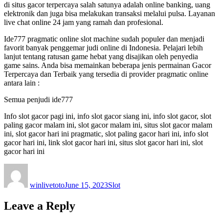
di situs gacor terpercaya salah satunya adalah online banking, uang
elektronik dan juga bisa melakukan transaksi melalui pulsa. Layanan
live chat online 24 jam yang ramah dan profesional.
Ide777 pragmatic online slot machine sudah populer dan menjadi
favorit banyak penggemar judi online di Indonesia. Pelajari lebih
lanjut tentang ratusan game hebat yang disajikan oleh penyedia
game sains. Anda bisa memainkan beberapa jenis permainan Gacor
Terpercaya dan Terbaik yang tersedia di provider pragmatic online
antara lain :
Semua penjudi ide777
Info slot gacor pagi ini, info slot gacor siang ini, info slot gacor, slot
paling gacor malam ini, slot gacor malam ini, situs slot gacor malam
ini, slot gacor hari ini pragmatic, slot paling gacor hari ini, info slot
gacor hari ini, link slot gacor hari ini, situs slot gacor hari ini, slot
gacor hari ini
Author
Posted
Categories
on
winlivetoto
June 15, 2023
Slot
Leave a Reply