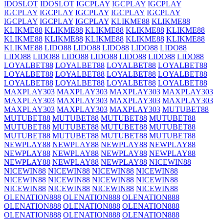
IDOSLOT
IDOSLOT
IGCPLAY
IGCPLAY
IGCPLAY
IGCPLAY
IGCPLAY
IGCPLAY
IGCPLAY
IGCPLAY
IGCPLAY
IGCPLAY
IGCPLAY
KLIKME88
KLIKME88
KLIKME88
KLIKME88
KLIKME88
KLIKME88
KLIKME88
KLIKME88
KLIKME88
KLIKME88
KLIKME88
KLIKME88
KLIKME88
LIDO88
LIDO88
LIDO88
LIDO88
LIDO88
LIDO88
LIDO88
LIDO88
LIDO88
LIDO88
LIDO88
LIDO88
LOYALBET88
LOYALBET88
LOYALBET88
LOYALBET88
LOYALBET88
LOYALBET88
LOYALBET88
LOYALBET88
LOYALBET88
LOYALBET88
LOYALBET88
LOYALBET88
MAXPLAY303
MAXPLAY303
MAXPLAY303
MAXPLAY303
MAXPLAY303
MAXPLAY303
MAXPLAY303
MAXPLAY303
MAXPLAY303
MAXPLAY303
MAXPLAY303
MUTUBET88
MUTUBET88
MUTUBET88
MUTUBET88
MUTUBET88
MUTUBET88
MUTUBET88
MUTUBET88
MUTUBET88
MUTUBET88
MUTUBET88
MUTUBET88
MUTUBET88
NEWPLAY88
NEWPLAY88
NEWPLAY88
NEWPLAY88
NEWPLAY88
NEWPLAY88
NEWPLAY88
NEWPLAY88
NEWPLAY88
NEWPLAY88
NEWPLAY88
NICEWIN88
NICEWIN88
NICEWIN88
NICEWIN88
NICEWIN88
NICEWIN88
NICEWIN88
NICEWIN88
NICEWIN88
NICEWIN88
NICEWIN88
NICEWIN88
NICEWIN88
OLENATION888
OLENATION888
OLENATION888
OLENATION888
OLENATION888
OLENATION888
OLENATION888
OLENATION888
OLENATION888