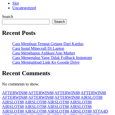
Slot
Uncategorized
Search
Search
Recent Posts
Cara Membuat Tempat Gelang Dari Kardus
Cara Instal Minecraft Di Laptop
Cara Menghapus Aplikasi App Market
Cara Mengetahui Yang Tidak Follback Instagram
Cara Mengupload Link Ke Google Drive
Recent Comments
No comments to show.
AFTERWIN88
AFTERWIN88
AFTERWIN88
AFTERWIN88
AFTERWIN88
AFTERWIN88
AFTERWIN88
AIRSLOT88
AIRSLOT88
AIRSLOT88
AIRSLOT88
AIRSLOT88
AIRSLOT88
AIRSLOT88
AIRSLOT88
AIRSLOT88
AIRSLOT88
AIRSLOT88
AIRSLOT88
AIRSLOT88
ATTA4D