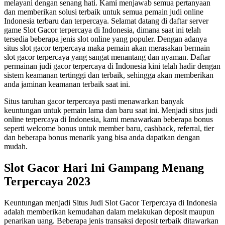
melayani dengan senang hati. Kami menjawab semua pertanyaan
dan memberikan solusi terbaik untuk semua pemain judi online
Indonesia terbaru dan terpercaya. Selamat datang di daftar server
game Slot Gacor terpercaya di Indonesia, dimana saat ini telah
tersedia beberapa jenis slot online yang populer. Dengan adanya
situs slot gacor terpercaya maka pemain akan merasakan bermain
slot gacor terpercaya yang sangat menantang dan nyaman. Daftar
permainan judi gacor terpercaya di Indonesia kini telah hadir dengan
sistem keamanan tertinggi dan terbaik, sehingga akan memberikan
anda jaminan keamanan terbaik saat ini.
Situs taruhan gacor terpercaya pasti menawarkan banyak
keuntungan untuk pemain lama dan baru saat ini. Menjadi situs judi
online terpercaya di Indonesia, kami menawarkan beberapa bonus
seperti welcome bonus untuk member baru, cashback, referral, tier
dan beberapa bonus menarik yang bisa anda dapatkan dengan
mudah.
Slot Gacor Hari Ini Gampang Menang
Terpercaya 2023
Keuntungan menjadi Situs Judi Slot Gacor Terpercaya di Indonesia
adalah memberikan kemudahan dalam melakukan deposit maupun
penarikan uang. Beberapa jenis transaksi deposit terbaik ditawarkan