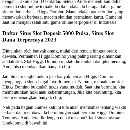
dengan 1 akun atau ID terdaftar. Setelah Anda menentukan daftar
penyedia slot online terbaik, berikut adalah beberapa daftar game
slot online terbaik. Higgs Domino Island adalah game online yang
menawarkan berbagai macam slot dan permainan kartu. Game ini
saat ini menjadi salah satu game online terpopuler di Indonesia.
Daftar Situs Slot Deposit 5000 Pulsa, Situs Slot
Dana Terpercaya 2023
Dimainkan oleh banyak orang, mulai dari remaja hingga orang
dewasa. Permainan Higgs Domino yang paling sering dimainkan
adalah slot. Slot Higgs Domino mudah dimainkan dan jika menang,
Anda bisa mendapatkan banyak chip.
Jadi tidak mengherankan jika banyak pemain Higgs Domino
menganggap slot sebagai favorit mereka. Namun, memainkan slot
Higgs Domino bukanlah tugas yang mudah. Saat kita bermain, kita
membutuhkan hoki atau keberuntungan. Jika kita beruntung, kita
bisa memenangkan banyak chip.
Nah pada bagian Games kali ini kita akan membahas tentang waktu
terbaik dan membawa keberuntungan saat bermain Higgs Domino.
Tentunya Anda tertarik dengan debat tersebut? Jadi simak ulasan
lengkapnya di bawah ini.