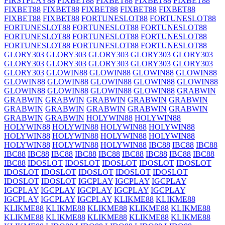
FIRSTPLAY88
FIXBET88
FIXBET88
FIXBET88
FIXBET88
FIXBET88
FIXBET88
FIXBET88
FIXBET88
FIXBET88
FIXBET88
FIXBET88
FORTUNESLOT88
FORTUNESLOT88
FORTUNESLOT88
FORTUNESLOT88
FORTUNESLOT88
FORTUNESLOT88
FORTUNESLOT88
FORTUNESLOT88
FORTUNESLOT88
FORTUNESLOT88
FORTUNESLOT88
GLORY303
GLORY303
GLORY303
GLORY303
GLORY303
GLORY303
GLORY303
GLORY303
GLORY303
GLORY303
GLORY303
GLOWIN88
GLOWIN88
GLOWIN88
GLOWIN88
GLOWIN88
GLOWIN88
GLOWIN88
GLOWIN88
GLOWIN88
GLOWIN88
GLOWIN88
GLOWIN88
GLOWIN88
GRABWIN
GRABWIN
GRABWIN
GRABWIN
GRABWIN
GRABWIN
GRABWIN
GRABWIN
GRABWIN
GRABWIN
GRABWIN
GRABWIN
GRABWIN
HOLYWIN88
HOLYWIN88
HOLYWIN88
HOLYWIN88
HOLYWIN88
HOLYWIN88
HOLYWIN88
HOLYWIN88
HOLYWIN88
HOLYWIN88
HOLYWIN88
HOLYWIN88
HOLYWIN88
IBC88
IBC88
IBC88
IBC88
IBC88
IBC88
IBC88
IBC88
IBC88
IBC88
IBC88
IBC88
IBC88
IDOSLOT
IDOSLOT
IDOSLOT
IDOSLOT
IDOSLOT
IDOSLOT
IDOSLOT
IDOSLOT
IDOSLOT
IDOSLOT
IDOSLOT
IDOSLOT
IGCPLAY
IGCPLAY
IGCPLAY
IGCPLAY
IGCPLAY
IGCPLAY
IGCPLAY
IGCPLAY
IGCPLAY
IGCPLAY
IGCPLAY
KLIKME88
KLIKME88
KLIKME88
KLIKME88
KLIKME88
KLIKME88
KLIKME88
KLIKME88
KLIKME88
KLIKME88
KLIKME88
KLIKME88