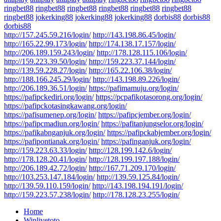
ringbet88
ringbet88
ringbet88
ringbet88
ringbet88
ringbet88
ringbet88
jokerking88
jokerking88
jokerking88
dorbis88
dorbis88
dorbis88
http://157.245.59.216/login/
http://143.198.86.45/login/
http://165.22.99.173/login/
http://174.138.17.157/login/
http://206.189.159.243/login/
http://178.128.115.106/login/
http://159.223.39.50/login/
http://159.223.37.144/login/
http://139.59.228.27/login/
http://165.22.106.38/login/
http://188.166.245.29/login/
http://143.198.89.226/login/
http://206.189.36.51/login/
https://pafimamuju.org/login/
https://pafipckediri.org/login/
https://pcpafikotasorong.org/login/
https://pafipckotasingkawang.org/login/
https://pafisumenep.org/login/
https://pafipcjember.org/login/
https://pafipcmadiun.org/login/
https://pafitanjungselor.org/login/
https://pafikabnganjuk.org/login/
https://pafipckabjember.org/login/
https://pafipontianak.org/login/
https://pafinganjuk.org/login/
http://159.223.63.33/login/
http://128.199.142.6/login/
http://178.128.20.41/login/
http://128.199.197.188/login/
http://206.189.42.72/login/
http://167.71.209.170/login/
http://103.253.147.184/login/
http://139.59.125.84/login/
http://139.59.110.159/login/
http://143.198.194.191/login/
http://159.223.57.238/login/
http://178.128.23.255/login/
Home
Winlivetoto