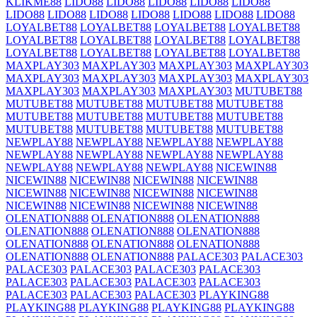
KLIKME88
LIDO88
LIDO88
LIDO88
LIDO88
LIDO88
LIDO88
LIDO88
LIDO88
LIDO88
LIDO88
LIDO88
LIDO88
LOYALBET88
LOYALBET88
LOYALBET88
LOYALBET88
LOYALBET88
LOYALBET88
LOYALBET88
LOYALBET88
LOYALBET88
LOYALBET88
LOYALBET88
LOYALBET88
MAXPLAY303
MAXPLAY303
MAXPLAY303
MAXPLAY303
MAXPLAY303
MAXPLAY303
MAXPLAY303
MAXPLAY303
MAXPLAY303
MAXPLAY303
MAXPLAY303
MUTUBET88
MUTUBET88
MUTUBET88
MUTUBET88
MUTUBET88
MUTUBET88
MUTUBET88
MUTUBET88
MUTUBET88
MUTUBET88
MUTUBET88
MUTUBET88
MUTUBET88
NEWPLAY88
NEWPLAY88
NEWPLAY88
NEWPLAY88
NEWPLAY88
NEWPLAY88
NEWPLAY88
NEWPLAY88
NEWPLAY88
NEWPLAY88
NEWPLAY88
NICEWIN88
NICEWIN88
NICEWIN88
NICEWIN88
NICEWIN88
NICEWIN88
NICEWIN88
NICEWIN88
NICEWIN88
NICEWIN88
NICEWIN88
NICEWIN88
NICEWIN88
OLENATION888
OLENATION888
OLENATION888
OLENATION888
OLENATION888
OLENATION888
OLENATION888
OLENATION888
OLENATION888
OLENATION888
OLENATION888
PALACE303
PALACE303
PALACE303
PALACE303
PALACE303
PALACE303
PALACE303
PALACE303
PALACE303
PALACE303
PALACE303
PALACE303
PALACE303
PLAYKING88
PLAYKING88
PLAYKING88
PLAYKING88
PLAYKING88