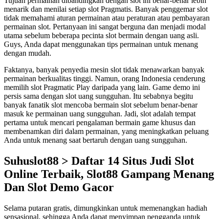
Tujuan permainan dibandingkan dengan slot ini benar-benar lebih
menarik dan menilai setiap slot Pragmatis. Banyak penggemar slot
tidak memahami aturan permainan atau peraturan atau pembayaran
permainan slot. Pertanyaan ini sangat berguna dan menjadi modal
utama sebelum beberapa pecinta slot bermain dengan uang asli.
Guys, Anda dapat menggunakan tips permainan untuk menang
dengan mudah.
Faktanya, banyak penyedia mesin slot tidak menawarkan banyak
permainan berkualitas tinggi. Namun, orang Indonesia cenderung
memilih slot Pragmatic Play daripada yang lain. Game demo ini
persis sama dengan slot uang sungguhan. Itu sebabnya begitu
banyak fanatik slot mencoba bermain slot sebelum benar-benar
masuk ke permainan uang sungguhan. Jadi, slot adalah tempat
pertama untuk mencari pengalaman bermain game khusus dan
membenamkan diri dalam permainan, yang meningkatkan peluang
Anda untuk menang saat bertaruh dengan uang sungguhan.
Suhuslot88 > Daftar 14 Situs Judi Slot
Online Terbaik, Slot88 Gampang Menang
Dan Slot Demo Gacor
Selama putaran gratis, dimungkinkan untuk memenangkan hadiah
sensasional, sehingga Anda dapat menyimpan pengganda untuk