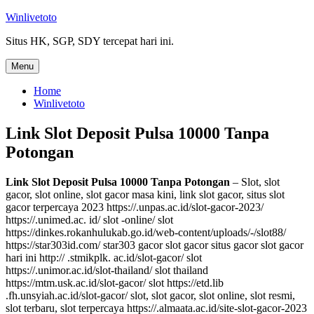
Skip
Winlivetoto
to
Situs HK, SGP, SDY tercepat hari ini.
content
Menu
Home
Winlivetoto
Link Slot Deposit Pulsa 10000 Tanpa
Potongan
Link Slot Deposit Pulsa 10000 Tanpa Potongan
– Slot, slot
gacor, slot online, slot gacor masa kini, link slot gacor, situs slot
gacor terpercaya 2023 https://.unpas.ac.id/slot-gacor-2023/
https://.unimed.ac. id/ slot -online/ slot
https://dinkes.rokanhulukab.go.id/web-content/uploads/-/slot88/
https://star303id.com/ star303 gacor slot gacor situs gacor slot gacor
hari ini http:// .stmikplk. ac.id/slot-gacor/ slot
https://.unimor.ac.id/slot-thailand/ slot thailand
https://mtm.usk.ac.id/slot-gacor/ slot https://etd.lib
.fh.unsyiah.ac.id/slot-gacor/ slot, slot gacor, slot online, slot resmi,
slot terbaru, slot terpercaya https://.almaata.ac.id/site-slot-gacor-2023