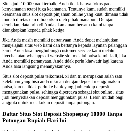
Situs judi 10.000 nadi terbaik, Anda tidak hanya fokus pada
kenyamanan tetapi juga keamanan. Tentunya kami sudah memiliki
keamanan situs slot deposit pinjaman online yang kuat, dimana tidak
mudah diretas dan dibocorkan oleh pihak manapun. Dengan
demikian, data pribadi Anda akan aman bersama kami tanpa
diungkapkan kepada pihak ketiga.
Jika Anda masih memiliki pertanyaan, Anda dapat melanjutkan
menjelajahi situs web kami dan bertanya kepada layanan pelanggan
kami. Anda bisa menghubungi customer service kami melalui
livechat atau whatapps di website slot melalui pulsa kami. Jadi, jika
Anda memiliki pertanyaan, Anda tidak perlu khawatir lagi karena
Anda bisa langsung menanyakannya.
Situs slot deposit pulsa telkomsel, xl dan tri merupakan salah satu
kelebihan yang bisa anda nikmati dengan deposit menggunakan
pulsa, karena tidak perlu ke bank yang jauh cukup deposit
menggunakan pulsa, sehingga dipercaya sebagai slot online . situs
judi menyediakan deposit menggunakan pulsa. Lebih mudah bagi
anggota untuk melakukan deposit tanpa potongan.
Daftar Situs Slot Deposit Shopeepay 10000 Tanpa
Potongan Rupiah Hari Ini