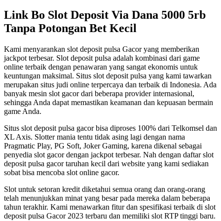
Link Bo Slot Deposit Via Dana 5000 5rb
Tanpa Potongan Bet Kecil
Kami menyarankan slot deposit pulsa Gacor yang memberikan
jackpot terbesar. Slot deposit pulsa adalah kombinasi dari game
online terbaik dengan penawaran yang sangat ekonomis untuk
keuntungan maksimal. Situs slot deposit pulsa yang kami tawarkan
merupakan situs judi online terpercaya dan terbaik di Indonesia. Ada
banyak mesin slot gacor dari beberapa provider internasional,
sehingga Anda dapat memastikan keamanan dan kepuasan bermain
game Anda.
Situs slot deposit pulsa gacor bisa diproses 100% dari Telkomsel dan
XL Axis. Slotter mania tentu tidak asing lagi dengan nama
Pragmatic Play, PG Soft, Joker Gaming, karena dikenal sebagai
penyedia slot gacor dengan jackpot terbesar. Nah dengan daftar slot
deposit pulsa gacor taruhan kecil dari website yang kami sediakan
sobat bisa mencoba slot online gacor.
Slot untuk setoran kredit diketahui semua orang dan orang-orang
telah menunjukkan minat yang besar pada mereka dalam beberapa
tahun terakhir. Kami menawarkan fitur dan spesifikasi terbaik di slot
deposit pulsa Gacor 2023 terbaru dan memiliki slot RTP tinggi baru.