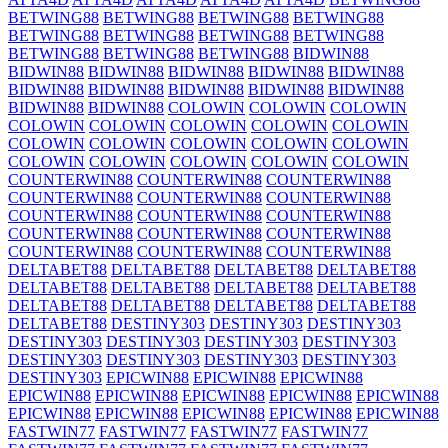
BETWING88
BETWING88
BETWING88
BETWING88
BETWING88
BETWING88
BETWING88
BETWING88
BETWING88
BETWING88
BETWING88
BIDWIN88
BIDWIN88
BIDWIN88
BIDWIN88
BIDWIN88
BIDWIN88
BIDWIN88
BIDWIN88
BIDWIN88
BIDWIN88
BIDWIN88
BIDWIN88
BIDWIN88
COLOWIN
COLOWIN
COLOWIN
COLOWIN
COLOWIN
COLOWIN
COLOWIN
COLOWIN
COLOWIN
COLOWIN
COLOWIN
COLOWIN
COLOWIN
COLOWIN
COLOWIN
COLOWIN
COLOWIN
COLOWIN
COUNTERWIN88
COUNTERWIN88
COUNTERWIN88
COUNTERWIN88
COUNTERWIN88
COUNTERWIN88
COUNTERWIN88
COUNTERWIN88
COUNTERWIN88
COUNTERWIN88
COUNTERWIN88
COUNTERWIN88
COUNTERWIN88
COUNTERWIN88
COUNTERWIN88
DELTABET88
DELTABET88
DELTABET88
DELTABET88
DELTABET88
DELTABET88
DELTABET88
DELTABET88
DELTABET88
DELTABET88
DELTABET88
DELTABET88
DELTABET88
DESTINY303
DESTINY303
DESTINY303
DESTINY303
DESTINY303
DESTINY303
DESTINY303
DESTINY303
DESTINY303
DESTINY303
DESTINY303
DESTINY303
EPICWIN88
EPICWIN88
EPICWIN88
EPICWIN88
EPICWIN88
EPICWIN88
EPICWIN88
EPICWIN88
EPICWIN88
EPICWIN88
EPICWIN88
EPICWIN88
EPICWIN88
FASTWIN77
FASTWIN77
FASTWIN77
FASTWIN77