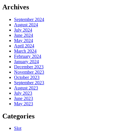
Archives
September 2024
August 2024
July 2024
June 2024
May 2024
April 2024
March 2024
February 2024
January 2024
December 2023
November 2023
October 2023
September 2023
August 2023
July 2023
June 2023
May 2023
Categories
Slot