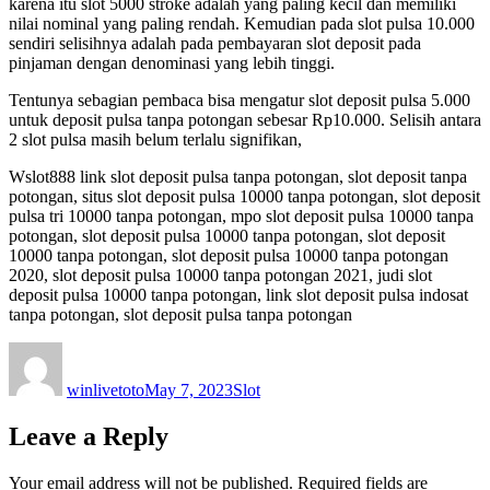
karena itu slot 5000 stroke adalah yang paling kecil dan memiliki
nilai nominal yang paling rendah. Kemudian pada slot pulsa 10.000
sendiri selisihnya adalah pada pembayaran slot deposit pada
pinjaman dengan denominasi yang lebih tinggi.
Tentunya sebagian pembaca bisa mengatur slot deposit pulsa 5.000
untuk deposit pulsa tanpa potongan sebesar Rp10.000. Selisih antara
2 slot pulsa masih belum terlalu signifikan,
Wslot888 link slot deposit pulsa tanpa potongan, slot deposit tanpa
potongan, situs slot deposit pulsa 10000 tanpa potongan, slot deposit
pulsa tri 10000 tanpa potongan, mpo slot deposit pulsa 10000 tanpa
potongan, slot deposit pulsa 10000 tanpa potongan, slot deposit
10000 tanpa potongan, slot deposit pulsa 10000 tanpa potongan
2020, slot deposit pulsa 10000 tanpa potongan 2021, judi slot
deposit pulsa 10000 tanpa potongan, link slot deposit pulsa indosat
tanpa potongan, slot deposit pulsa tanpa potongan
Author
Posted
Categories
on
winlivetoto
May 7, 2023
Slot
Leave a Reply
Your email address will not be published.
Required fields are