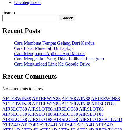
Uncategorized
Search
Search
Recent Posts
Cara Membuat Tempat Gelang Dari Kardus
Cara Instal Minecraft Di Laptop
Cara Menghapus Aplikasi App Market
Cara Mengetahui Yang Tidak Follback Instagram
Cara Mengupload Link Ke Google Drive
Recent Comments
No comments to show.
AFTERWIN88
AFTERWIN88
AFTERWIN88
AFTERWIN88
AFTERWIN88
AFTERWIN88
AFTERWIN88
AIRSLOT88
AIRSLOT88
AIRSLOT88
AIRSLOT88
AIRSLOT88
AIRSLOT88
AIRSLOT88
AIRSLOT88
AIRSLOT88
AIRSLOT88
AIRSLOT88
AIRSLOT88
AIRSLOT88
ATTA4D
ATTA4D
ATTA4D
ATTA4D
ATTA4D
ATTA4D
ATTA4D
ATTA4D
ATTA4D
ATTA4D
ATTA4D
ATTA4D
BETWING88