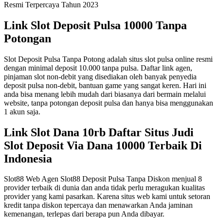
Resmi Terpercaya Tahun 2023
Link Slot Deposit Pulsa 10000 Tanpa
Potongan
Slot Deposit Pulsa Tanpa Potong adalah situs slot pulsa online resmi
dengan minimal deposit 10.000 tanpa pulsa. Daftar link agen,
pinjaman slot non-debit yang disediakan oleh banyak penyedia
deposit pulsa non-debit, bantuan game yang sangat keren. Hari ini
anda bisa menang lebih mudah dari biasanya dari bermain melalui
website, tanpa potongan deposit pulsa dan hanya bisa menggunakan
1 akun saja.
Link Slot Dana 10rb Daftar Situs Judi
Slot Deposit Via Dana 10000 Terbaik Di
Indonesia
Slot88 Web Agen Slot88 Deposit Pulsa Tanpa Diskon menjual 8
provider terbaik di dunia dan anda tidak perlu meragukan kualitas
provider yang kami pasarkan. Karena situs web kami untuk setoran
kredit tanpa diskon tepercaya dan menawarkan Anda jaminan
kemenangan, terlepas dari berapa pun Anda dibayar.