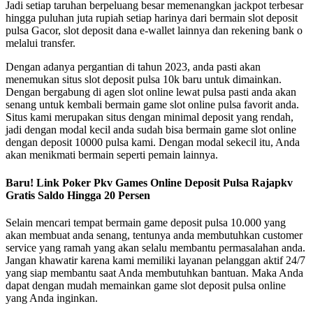
Jadi setiap taruhan berpeluang besar memenangkan jackpot terbesar
hingga puluhan juta rupiah setiap harinya dari bermain slot deposit
pulsa Gacor, slot deposit dana e-wallet lainnya dan rekening bank o
melalui transfer.
Dengan adanya pergantian di tahun 2023, anda pasti akan
menemukan situs slot deposit pulsa 10k baru untuk dimainkan.
Dengan bergabung di agen slot online lewat pulsa pasti anda akan
senang untuk kembali bermain game slot online pulsa favorit anda.
Situs kami merupakan situs dengan minimal deposit yang rendah,
jadi dengan modal kecil anda sudah bisa bermain game slot online
dengan deposit 10000 pulsa kami. Dengan modal sekecil itu, Anda
akan menikmati bermain seperti pemain lainnya.
Baru! Link Poker Pkv Games Online Deposit Pulsa Rajapkv
Gratis Saldo Hingga 20 Persen
Selain mencari tempat bermain game deposit pulsa 10.000 yang
akan membuat anda senang, tentunya anda membutuhkan customer
service yang ramah yang akan selalu membantu permasalahan anda.
Jangan khawatir karena kami memiliki layanan pelanggan aktif 24/7
yang siap membantu saat Anda membutuhkan bantuan. Maka Anda
dapat dengan mudah memainkan game slot deposit pulsa online
yang Anda inginkan.