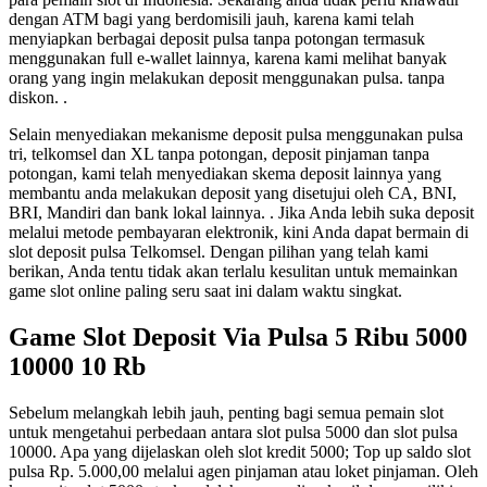
dengan ATM bagi yang berdomisili jauh, karena kami telah
menyiapkan berbagai deposit pulsa tanpa potongan termasuk
menggunakan full e-wallet lainnya, karena kami melihat banyak
orang yang ingin melakukan deposit menggunakan pulsa. tanpa
diskon. .
Selain menyediakan mekanisme deposit pulsa menggunakan pulsa
tri, telkomsel dan XL tanpa potongan, deposit pinjaman tanpa
potongan, kami telah menyediakan skema deposit lainnya yang
membantu anda melakukan deposit yang disetujui oleh CA, BNI,
BRI, Mandiri dan bank lokal lainnya. . Jika Anda lebih suka deposit
melalui metode pembayaran elektronik, kini Anda dapat bermain di
slot deposit pulsa Telkomsel. Dengan pilihan yang telah kami
berikan, Anda tentu tidak akan terlalu kesulitan untuk memainkan
game slot online paling seru saat ini dalam waktu singkat.
Game Slot Deposit Via Pulsa 5 Ribu 5000
10000 10 Rb
Sebelum melangkah lebih jauh, penting bagi semua pemain slot
untuk mengetahui perbedaan antara slot pulsa 5000 dan slot pulsa
10000. Apa yang dijelaskan oleh slot kredit 5000; Top up saldo slot
pulsa Rp. 5.000,00 melalui agen pinjaman atau loket pinjaman. Oleh