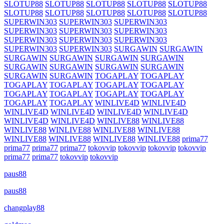
SLOTUP88
SLOTUP88
SLOTUP88
SLOTUP88
SLOTUP88
SLOTUP88
SLOTUP88
SLOTUP88
SLOTUP88
SLOTUP88
SUPERWIN303
SUPERWIN303
SUPERWIN303
SUPERWIN303
SUPERWIN303
SUPERWIN303
SUPERWIN303
SUPERWIN303
SUPERWIN303
SUPERWIN303
SUPERWIN303
SURGAWIN
SURGAWIN
SURGAWIN
SURGAWIN
SURGAWIN
SURGAWIN
SURGAWIN
SURGAWIN
SURGAWIN
SURGAWIN
SURGAWIN
SURGAWIN
TOGAPLAY
TOGAPLAY
TOGAPLAY
TOGAPLAY
TOGAPLAY
TOGAPLAY
TOGAPLAY
TOGAPLAY
TOGAPLAY
TOGAPLAY
TOGAPLAY
TOGAPLAY
WINLIVE4D
WINLIVE4D
WINLIVE4D
WINLIVE4D
WINLIVE4D
WINLIVE4D
WINLIVE4D
WINLIVE4D
WINLIVE88
WINLIVE88
WINLIVE88
WINLIVE88
WINLIVE88
WINLIVE88
WINLIVE88
WINLIVE88
WINLIVE88
WINLIVE88
prima77
prima77
prima77
prima77
tokovvip
tokovvip
tokovvip
tokovvip
prima77
prima77
tokovvip
tokovvip
paus88
paus88
changplay88