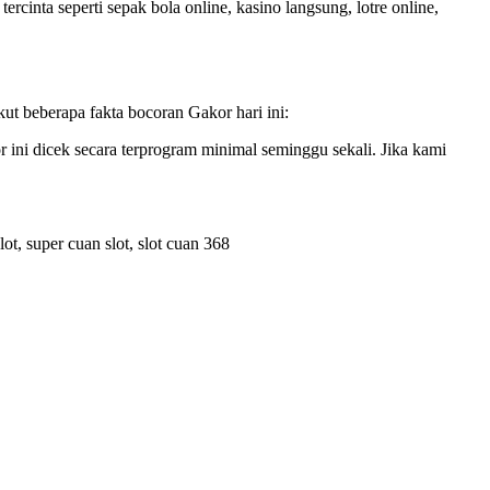
inta seperti sepak bola online, kasino langsung, lotre online,
kut beberapa fakta bocoran Gakor hari ini:
 ini dicek secara terprogram minimal seminggu sekali. Jika kami
lot, super cuan slot, slot cuan 368