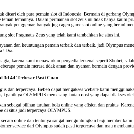
yak dicari oleh para pemain slot di Indonesia. Bermain di gerbang Ol
teman-temannya. Dalam permainan slot zeus ini tidak hanya kaum pria
anyak penggemar, banyak juga agen game slot online yang berani men
ung slot Pragmatis Zeus yang telah kami tambahkan ke situs ini.
yanan dan keuntungan pemain terbaik dan terbaik, jadi Olympus men
a? Dia:
gia, karena kami menawarkan penyedia terkenal seperti Sbobet, salah sa
at beberapa pemain merasa tidak aman dan nyaman bermain dengan provide
2d 3d 4d Terbesar Pasti Cuan
bagus dan terpercaya. Bebeb dapat mengakses website kami menggunak
ai gantinya OLYMPUS memasang tautan opsi yang dapat diakses oleh si
n sebagai pilihan taruhan bola online yang efisien dan praktis. Karen
e di situs judi terpercaya OLYMPUS.
ara online dan tentunya sangat menguntungkan bagi member kami kar
tomer service dari Olympus sudah pasti terpercaya dan mau membant