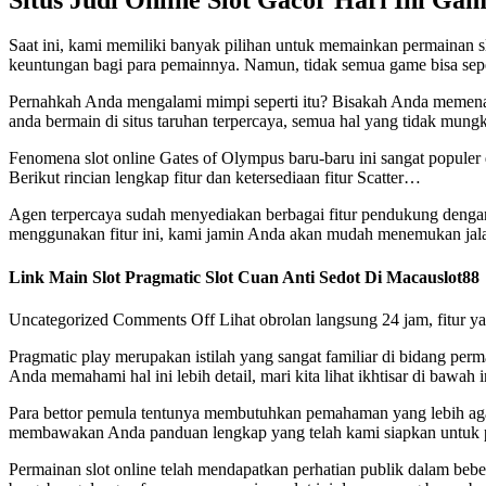
Saat ini, kami memiliki banyak pilihan untuk memainkan permainan s
keuntungan bagi para pemainnya. Namun, tidak semua game bisa sepe
Pernahkah Anda mengalami mimpi seperti itu? Bisakah Anda memenan
anda bermain di situs taruhan terpercaya, semua hal yang tidak mun
Fenomena slot online Gates of Olympus baru-baru ini sangat populer 
Berikut rincian lengkap fitur dan ketersediaan fitur Scatter…
Agen terpercaya sudah menyediakan berbagai fitur pendukung dengan k
menggunakan fitur ini, kami jamin Anda akan mudah menemukan jal
Link Main Slot Pragmatic Slot Cuan Anti Sedot Di Macauslot88
Uncategorized Comments Off Lihat obrolan langsung 24 jam, fitur 
Pragmatic play merupakan istilah yang sangat familiar di bidang per
Anda memahami hal ini lebih detail, mari kita lihat ikhtisar di bawah
Para bettor pemula tentunya membutuhkan pemahaman yang lebih agar 
membawakan Anda panduan lengkap yang telah kami siapkan untuk p
Permainan slot online telah mendapatkan perhatian publik dalam bebe