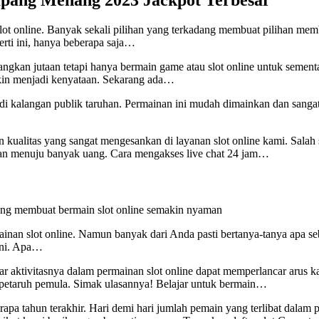
lot online. Banyak sekali pilihan yang terkadang membuat pilihan me
rti ini, hanya beberapa saja…
gkan jutaan tetapi hanya bermain game atau slot online untuk semen
gkin menjadi kenyataan. Sekarang ada…
di kalangan publik taruhan. Permainan ini mudah dimainkan dan sangat 
ualitas yang sangat mengesankan di layanan slot online kami. Salah sa
an menuju banyak uang. Cara mengakses live chat 24 jam…
yang membuat bermain slot online semakin nyaman
mainan slot online. Namun banyak dari Anda pasti bertanya-tanya apa s
 ini. Apa…
aktivitasnya dalam permainan slot online dapat memperlancar arus kas
etaruh pemula. Simak ulasannya! Belajar untuk bermain…
rapa tahun terakhir. Hari demi hari jumlah pemain yang terlibat dala