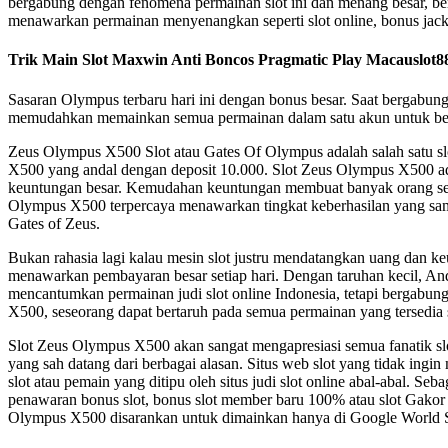
bergabung dengan fenomena permainan slot ini dan menang besar, beri
menawarkan permainan menyenangkan seperti slot online, bonus jackp
Trik Main Slot Maxwin Anti Boncos Pragmatic Play Macauslot8
Sasaran Olympus terbaru hari ini dengan bonus besar. Saat bergabung
memudahkan memainkan semua permainan dalam satu akun untuk berma
Zeus Olympus X500 Slot atau Gates Of Olympus adalah salah satu sl
X500 yang andal dengan deposit 10.000. Slot Zeus Olympus X500 ada
keuntungan besar. Kemudahan keuntungan membuat banyak orang sela
Olympus X500 terpercaya menawarkan tingkat keberhasilan yang sam
Gates of Zeus.
Bukan rahasia lagi kalau mesin slot justru mendatangkan uang dan ke
menawarkan pembayaran besar setiap hari. Dengan taruhan kecil, An
mencantumkan permainan judi slot online Indonesia, tetapi bergabu
X500, seseorang dapat bertaruh pada semua permainan yang tersedia sep
Slot Zeus Olympus X500 akan sangat mengapresiasi semua fanatik slot
yang sah datang dari berbagai alasan. Situs web slot yang tidak ing
slot atau pemain yang ditipu oleh situs judi slot online abal-abal. Se
penawaran bonus slot, bonus slot member baru 100% atau slot Gakor 
Olympus X500 disarankan untuk dimainkan hanya di Google World 