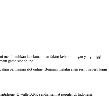
 ini membutuhkan ketekunan dan faktor keberuntungan yang tinggi
rmain game slot online…
alam permainan slot online. Bermain melalui agen resmi seperti kami
rtphone. E-wallet APK sendiri sangat populer di Indonesia