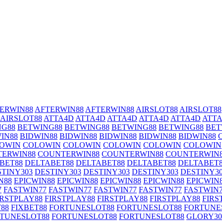
ERWIN88
AFTERWIN88
AFTERWIN88
AIRSLOT88
AIRSLOT88
AIRSLOT88
ATTA4D
ATTA4D
ATTA4D
ATTA4D
ATTA4D
ATT
NG88
BETWING88
BETWING88
BETWING88
BETWING88
BET
IN88
BIDWIN88
BIDWIN88
BIDWIN88
BIDWIN88
BIDWIN88
OWIN
COLOWIN
COLOWIN
COLOWIN
COLOWIN
COLOWIN
ERWIN88
COUNTERWIN88
COUNTERWIN88
COUNTERWIN
BET88
DELTABET88
DELTABET88
DELTABET88
DELTABET
STINY303
DESTINY303
DESTINY303
DESTINY303
DESTINY3
N88
EPICWIN88
EPICWIN88
EPICWIN88
EPICWIN88
EPICWIN
7
FASTWIN77
FASTWIN77
FASTWIN77
FASTWIN77
FASTWIN
IRSTPLAY88
FIRSTPLAY88
FIRSTPLAY88
FIRSTPLAY88
FIRS
88
FIXBET88
FORTUNESLOT88
FORTUNESLOT88
FORTUNE
TUNESLOT88
FORTUNESLOT88
FORTUNESLOT88
GLORY30