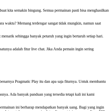
mbuat kita semakin bingung. Semua permainan pasti bisa menghasilkan
tara waktu? Memang terdengar sangat tidak mungkin, namun saat
menarik sehingga banyak petaruh yang ingin bertaruh setiap hari.
tunya adalah fitur live chat. Jika Anda pemain ingin sering
ebenarnya Pragmatic Play itu dan apa saja fiturnya. Untuk membantu
nya. Ada banyak panduan yang tersedia tetapi kali ini kami
m permainan ini berharap mendapatkan banyak uang. Bagi yang ingin