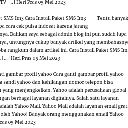
TV […] Heri Pras 05 Mei 2023
ket SMS Im3 Cara Install Paket SMS Im3 – – Tentu banya
upa cara cek pulsa indosat karena jarang
a. Bahkan saya sebagai admin blog ini pun sudah lupa
nya, untungnya cukup banyak artikel yang membahasny
ba rangkum dalam artikel ini. Cara Install Paket SMS Im
[…] Heri Pras 05 Mei 2023
nti gambar profil yahoo Cara ganti gambar profil yahoo –
ta sandi yahoo dan kehilangan nomor telepon bisa
 yang menjengkelkan. Yahoo adalah perusahaan global
gan berbagai layanan digitalnya. Salah satu layanan
adalah Yahoo Mail. Yahoo Mail adalah layanan email grat
n oleh Yahoo! Banyak orang menggunakan email Yahoo
Pras 05 Mei 2023