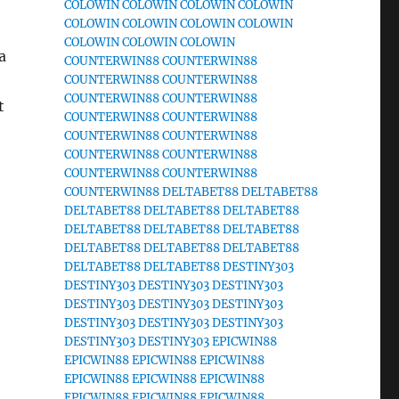
COLOWIN
COLOWIN
COLOWIN
COLOWIN
COLOWIN
COLOWIN
COLOWIN
COLOWIN
COLOWIN
COLOWIN
COLOWIN
a
COUNTERWIN88
COUNTERWIN88
COUNTERWIN88
COUNTERWIN88
COUNTERWIN88
COUNTERWIN88
t
COUNTERWIN88
COUNTERWIN88
COUNTERWIN88
COUNTERWIN88
COUNTERWIN88
COUNTERWIN88
COUNTERWIN88
COUNTERWIN88
COUNTERWIN88
DELTABET88
DELTABET88
DELTABET88
DELTABET88
DELTABET88
DELTABET88
DELTABET88
DELTABET88
DELTABET88
DELTABET88
DELTABET88
DELTABET88
DELTABET88
DESTINY303
DESTINY303
DESTINY303
DESTINY303
DESTINY303
DESTINY303
DESTINY303
DESTINY303
DESTINY303
DESTINY303
DESTINY303
DESTINY303
EPICWIN88
EPICWIN88
EPICWIN88
EPICWIN88
EPICWIN88
EPICWIN88
EPICWIN88
EPICWIN88
EPICWIN88
EPICWIN88