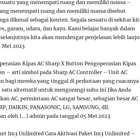
sesuatu yang menempati ruang dan memiliki massa –
yang menempati ruang dan memiliki massa disebut
uga dikenal sebagai konten. Segala sesuatu di sekitar kit
, es, garam, udara, dan kayu. Kami belajar banyak dalam
 selanjutnya kita akan mendengar penjelasan lebih lanju
5 Mei 2023
perasian Kipas AC Sharp X Button Pengoperasian Kipas
n – arti simbol pada Sharp AC Controller – Unit AC
an bagi mereka yang tinggal di perkotaan yang cuacanya
 satu alternatif untuk mengurangi suhu ini Jika Anda
an AC, permintaan AC sangat besar, sebagian besar AC
RP, DAIKIN, PANASONIC, LG, SAMSUNG, dll.
n oleh […] admin pada tanggal 05 Mei 2023
ket Im3 Unlimited Cara Aktivasi Paket Im3 Unlimited –