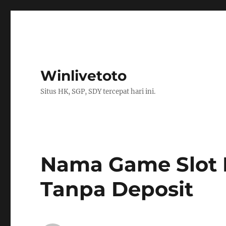
Winlivetoto
Situs HK, SGP, SDY tercepat hari ini.
Nama Game Slot 
Tanpa Deposit