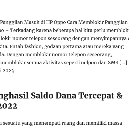
Panggilan Masuk di HP Oppo Cara Memblokir Panggilan
o – Terkadang karena beberapa hal kita perlu memblok
lokir nomor telepon seseorang dengan menyimpannya 
kita. Entah fashion, godaan pertama atau mereka yang
 ada. Dengan memblokir nomor telepon seseorang,
 memblokir semua aktivitas seperti nelpon dan SMS […]
i 2023
ghasil Saldo Dana Tercepat &
 2022
a sesuatu yang menempati ruang dan memiliki massa