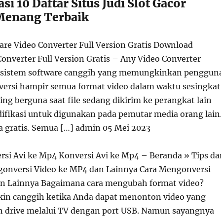
 10 Daftar Situs Judi Slot Gacor
enang Terbaik
re Video Converter Full Version Gratis Download
onverter Full Version Gratis – Any Video Converter
h sistem software canggih yang memungkinkan penggun
ersi hampir semua format video dalam waktu sesingkat
ing berguna saat file sedang dikirim ke perangkat lain
difikasi untuk digunakan pada pemutar media orang lain
ba gratis. Semua […] admin 05 Mei 2023
si Avi ke Mp4 Konversi Avi ke Mp4 – Beranda » Tips da
gonversi Video ke MP4 dan Lainnya Cara Mengonversi
an Lainnya Bagaimana cara mengubah format video?
in canggih ketika Anda dapat menonton video yang
sh drive melalui TV dengan port USB. Namun sayangnya