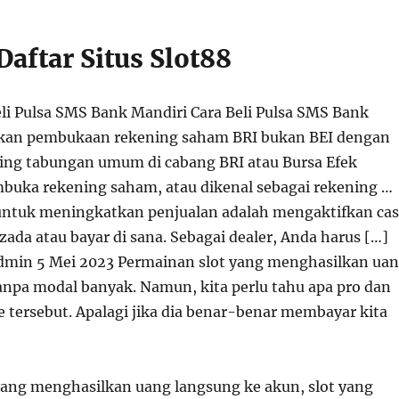
Daftar Situs Slot88
li Pulsa SMS Bank Mandiri Cara Beli Pulsa SMS Bank
ikan pembukaan rekening saham BRI bukan BEI dengan
ng tabungan umum di cabang BRI atau Bursa Efek
mbuka rekening saham, atau dikenal sebagai rekening …
 untuk meningkatkan penjualan adalah mengaktifkan ca
azada atau bayar di sana. Sebagai dealer, Anda harus […]
dmin 5 Mei 2023 Permainan slot yang menghasilkan ua
tanpa modal banyak. Namun, kita perlu tahu apa pro dan
e tersebut. Apalagi jika dia benar-benar membayar kita
 yang menghasilkan uang langsung ke akun, slot yang