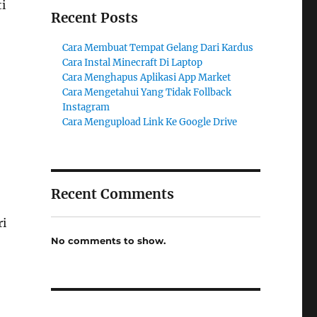
i
Recent Posts
Cara Membuat Tempat Gelang Dari Kardus
Cara Instal Minecraft Di Laptop
Cara Menghapus Aplikasi App Market
Cara Mengetahui Yang Tidak Follback
Instagram
Cara Mengupload Link Ke Google Drive
Recent Comments
ri
No comments to show.