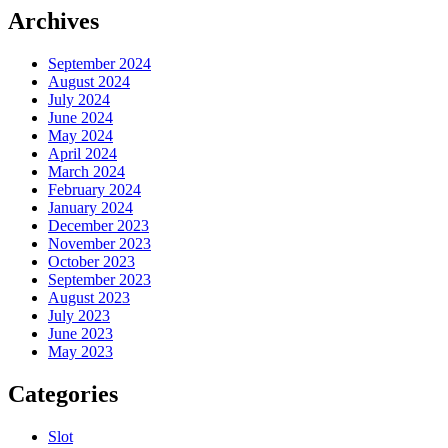
Archives
September 2024
August 2024
July 2024
June 2024
May 2024
April 2024
March 2024
February 2024
January 2024
December 2023
November 2023
October 2023
September 2023
August 2023
July 2023
June 2023
May 2023
Categories
Slot