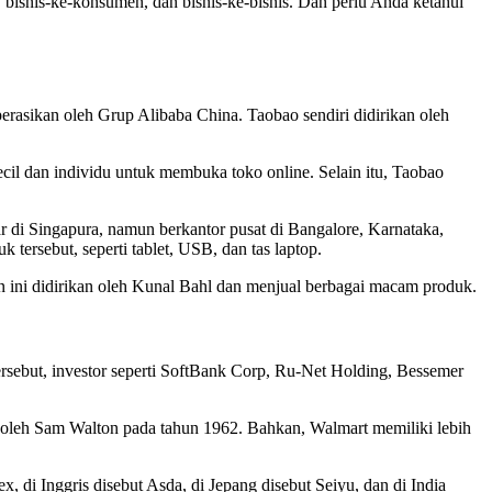
bisnis-ke-konsumen, dan bisnis-ke-bisnis. Dan perlu Anda ketahui
erasikan oleh Grup Alibaba China. Taobao sendiri didirikan oleh
il dan individu untuk membuka toko online. Selain itu, Taobao
ar di Singapura, namun berkantor pusat di Bangalore, Karnataka,
 tersebut, seperti tablet, USB, dan tas laptop.
an ini didirikan oleh Kunal Bahl dan menjual berbagai macam produk.
 tersebut, investor seperti SoftBank Corp, Ru-Net Holding, Bessemer
an oleh Sam Walton pada tahun 1962. Bahkan, Walmart memiliki lebih
 di Inggris disebut Asda, di Jepang disebut Seiyu, dan di India