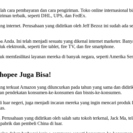
dalah cara pembayaran dan cara pengiriman. Toko online internasional
giriman terbaik, seperti DHL, UPS, dan FedEx.
ang internet. Perusahaan yang didirikan oleh Jeff Bezoz ini sudah ada
 Anda. Ini telah menjadi sesuatu yang dikenal internet marketer. Bany
elektronik, seperti fire tablet, fire TV, dan fire smartphone.
uk memfasilitasi layanan mereka di banyak negara, seperti Amerika Serika
hopee Juga Bisa!
ng terkuat Amazon yang diluncurkan pada tahun yang sama dan didirika
kan pendekatan konsumen-ke-konsumen dan bisnis-ke-konsumen.
ar negeri, juga menjadi incaran mereka yang ingin mencari produk luar
as.
a. Perusahaan yang didirikan oleh salah satu tokoh terkenal, Jack Ma, t
brik dan pembeli China di luar.