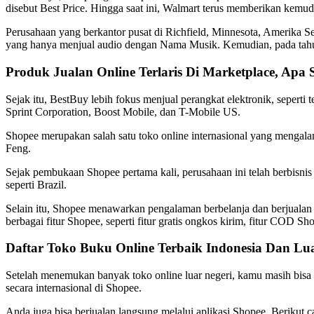
disebut Best Price. Hingga saat ini, Walmart terus memberikan kemu
Perusahaan yang berkantor pusat di Richfield, Minnesota, Amerika S
yang hanya menjual audio dengan Nama Musik. Kemudian, pada tah
Produk Jualan Online Terlaris Di Marketplace, Apa 
Sejak itu, BestBuy lebih fokus menjual perangkat elektronik, seperti 
Sprint Corporation, Boost Mobile, dan T-Mobile US.
Shopee merupakan salah satu toko online internasional yang mengala
Feng.
Sejak pembukaan Shopee pertama kali, perusahaan ini telah berbisnis
seperti Brazil.
Selain itu, Shopee menawarkan pengalaman berbelanja dan berjualan 
berbagai fitur Shopee, seperti fitur gratis ongkos kirim, fitur COD S
Daftar Toko Buku Online Terbaik Indonesia Dan Lua
Setelah menemukan banyak toko online luar negeri, kamu masih bisa b
secara internasional di Shopee.
Anda juga bisa berjualan langsung melalui aplikasi Shopee. Berikut ca