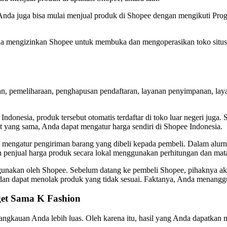
 Anda juga bisa mulai menjual produk di Shopee dengan mengikuti Prog
nda mengizinkan Shopee untuk membuka dan mengoperasikan toko situs 
an, pemeliharaan, penghapusan pendaftaran, layanan penyimpanan, lay
donesia, produk tersebut otomatis terdaftar di toko luar negeri juga.
at yang sama, Anda dapat mengatur harga sendiri di Shopee Indonesia.
s mengatur pengiriman barang yang dibeli kepada pembeli. Dalam alur
n penjual harga produk secara lokal menggunakan perhitungan dan ma
digunakan oleh Shopee. Sebelum datang ke pembeli Shopee, pihaknya 
 dan dapat menolak produk yang tidak sesuai. Faktanya, Anda menangg
et Sama K Fashion
Jangkauan Anda lebih luas. Oleh karena itu, hasil yang Anda dapatkan