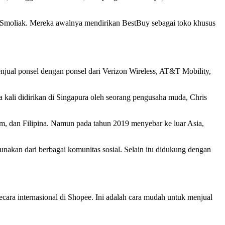
ry Smoliak. Mereka awalnya mendirikan BestBuy sebagai toko khusus
 menjual ponsel dengan ponsel dari Verizon Wireless, AT&T Mobility,
 kali didirikan di Singapura oleh seorang pengusaha muda, Chris
nam, dan Filipina. Namun pada tahun 2019 menyebar ke luar Asia,
nakan dari berbagai komunitas sosial. Selain itu didukung dengan
ecara internasional di Shopee. Ini adalah cara mudah untuk menjual