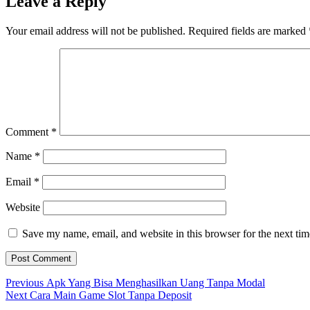
Leave a Reply
Your email address will not be published.
Required fields are marked
Comment
*
Name
*
Email
*
Website
Save my name, email, and website in this browser for the next ti
Post
Previous
Previous
Apk Yang Bisa Menghasilkan Uang Tanpa Modal
Next
post:
Next
Cara Main Game Slot Tanpa Deposit
navigation
post: