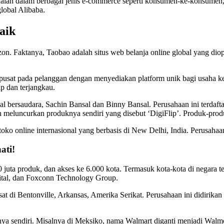
alan dalam berbagai jenis e-commerce seperti konsumen-ke-konsumen, 
lobal Alibaba.
aik
n. Faktanya, Taobao adalah situs web belanja online global yang diop
usat pada pelanggan dengan menyediakan platform unik bagi usaha kec
p dan terjangkau.
al bersaudara, Sachin Bansal dan Binny Bansal. Perusahaan ini terdaft
h meluncurkan produknya sendiri yang disebut ‘DigiFlip’. Produk-produk
toko online internasional yang berbasis di New Delhi, India. Perusaha
ati!
 30 juta produk, dan akses ke 6.000 kota. Termasuk kota-kota di negara
apital, dan Foxconn Technology Group.
at di Bentonville, Arkansas, Amerika Serikat. Perusahaan ini didirik
a sendiri. Misalnya di Meksiko, nama Walmart diganti menjadi Walmex,