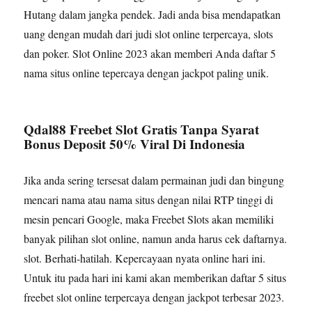
Hutang dalam jangka pendek. Jadi anda bisa mendapatkan
uang dengan mudah dari judi slot online terpercaya, slots
dan poker. Slot Online 2023 akan memberi Anda daftar 5
nama situs online tepercaya dengan jackpot paling unik.
Qdal88 Freebet Slot Gratis Tanpa Syarat
Bonus Deposit 50% Viral Di Indonesia
Jika anda sering tersesat dalam permainan judi dan bingung
mencari nama atau nama situs dengan nilai RTP tinggi di
mesin pencari Google, maka Freebet Slots akan memiliki
banyak pilihan slot online, namun anda harus cek daftarnya.
slot. Berhati-hatilah. Kepercayaan nyata online hari ini.
Untuk itu pada hari ini kami akan memberikan daftar 5 situs
freebet slot online terpercaya dengan jackpot terbesar 2023.