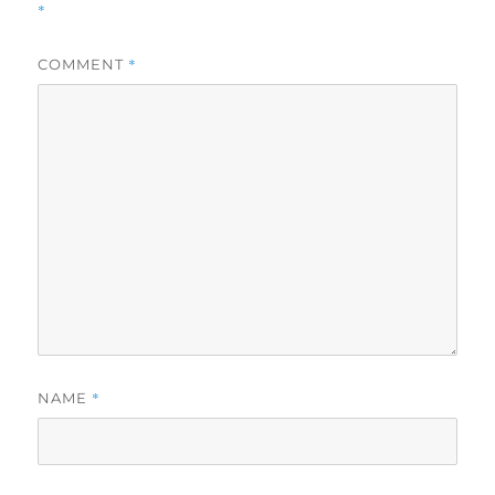
*
*
COMMENT
*
NAME