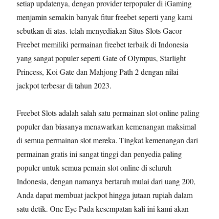
setiap updatenya, dengan provider terpopuler di iGaming
menjamin semakin banyak fitur freebet seperti yang kami
sebutkan di atas. telah menyediakan Situs Slots Gacor
Freebet memiliki permainan freebet terbaik di Indonesia
yang sangat populer seperti Gate of Olympus, Starlight
Princess, Koi Gate dan Mahjong Path 2 dengan nilai
jackpot terbesar di tahun 2023.
Freebet Slots adalah salah satu permainan slot online paling
populer dan biasanya menawarkan kemenangan maksimal
di semua permainan slot mereka. Tingkat kemenangan dari
permainan gratis ini sangat tinggi dan penyedia paling
populer untuk semua pemain slot online di seluruh
Indonesia, dengan namanya bertaruh mulai dari uang 200,
Anda dapat membuat jackpot hingga jutaan rupiah dalam
satu detik. One Eye Pada kesempatan kali ini kami akan