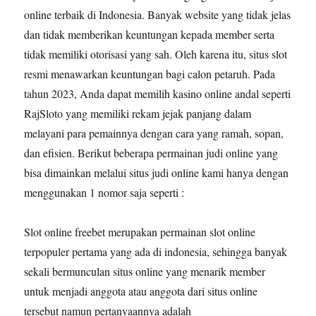
online terbaik di Indonesia. Banyak website yang tidak jelas
dan tidak memberikan keuntungan kepada member serta
tidak memiliki otorisasi yang sah. Oleh karena itu, situs slot
resmi menawarkan keuntungan bagi calon petaruh. Pada
tahun 2023, Anda dapat memilih kasino online andal seperti
RajSloto yang memiliki rekam jejak panjang dalam
melayani para pemainnya dengan cara yang ramah, sopan,
dan efisien. Berikut beberapa permainan judi online yang
bisa dimainkan melalui situs judi online kami hanya dengan
menggunakan 1 nomor saja seperti :
Slot online freebet merupakan permainan slot online
terpopuler pertama yang ada di indonesia, sehingga banyak
sekali bermunculan situs online yang menarik member
untuk menjadi anggota atau anggota dari situs online
tersebut namun pertanyaannya adalah