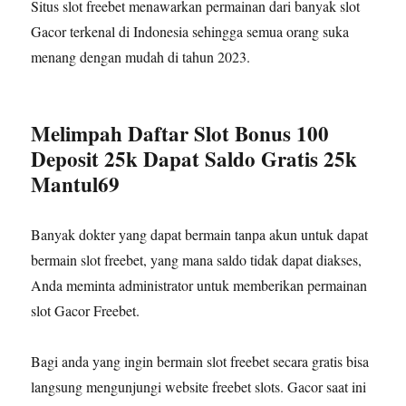
Situs slot freebet menawarkan permainan dari banyak slot
Gacor terkenal di Indonesia sehingga semua orang suka
menang dengan mudah di tahun 2023.
Melimpah Daftar Slot Bonus 100
Deposit 25k Dapat Saldo Gratis 25k
Mantul69
Banyak dokter yang dapat bermain tanpa akun untuk dapat
bermain slot freebet, yang mana saldo tidak dapat diakses,
Anda meminta administrator untuk memberikan permainan
slot Gacor Freebet.
Bagi anda yang ingin bermain slot freebet secara gratis bisa
langsung mengunjungi website freebet slots. Gacor saat ini