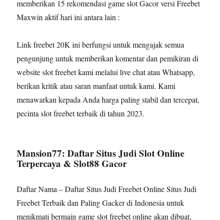
memberikan 15 rekomendasi game slot Gacor versi Freebet
Maxwin aktif hari ini antara lain :
Link freebet 20K ini berfungsi untuk mengajak semua
pengunjung untuk memberikan komentar dan pemikiran di
website slot freebet kami melalui live chat atau Whatsapp,
berikan kritik atau saran manfaat untuk kami. Kami
menawarkan kepada Anda harga paling stabil dan tercepat,
pecinta slot freebet terbaik di tahun 2023.
Mansion77: Daftar Situs Judi Slot Online
Terpercaya & Slot88 Gacor
Daftar Nama – Daftar Situs Judi Freebet Online Situs Judi
Freebet Terbaik dan Paling Gacker di Indonesia untuk
menikmati bermain game slot freebet online akan dibuat,