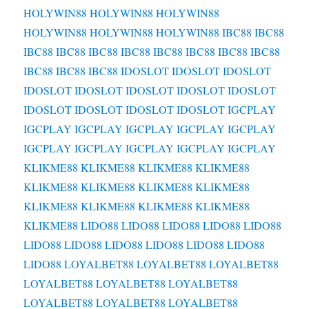
HOLYWIN88
HOLYWIN88
HOLYWIN88
HOLYWIN88
HOLYWIN88
HOLYWIN88
IBC88
IBC88
IBC88
IBC88
IBC88
IBC88
IBC88
IBC88
IBC88
IBC88
IBC88
IBC88
IBC88
IDOSLOT
IDOSLOT
IDOSLOT
IDOSLOT
IDOSLOT
IDOSLOT
IDOSLOT
IDOSLOT
IDOSLOT
IDOSLOT
IDOSLOT
IDOSLOT
IGCPLAY
IGCPLAY
IGCPLAY
IGCPLAY
IGCPLAY
IGCPLAY
IGCPLAY
IGCPLAY
IGCPLAY
IGCPLAY
IGCPLAY
KLIKME88
KLIKME88
KLIKME88
KLIKME88
KLIKME88
KLIKME88
KLIKME88
KLIKME88
KLIKME88
KLIKME88
KLIKME88
KLIKME88
KLIKME88
LIDO88
LIDO88
LIDO88
LIDO88
LIDO88
LIDO88
LIDO88
LIDO88
LIDO88
LIDO88
LIDO88
LIDO88
LOYALBET88
LOYALBET88
LOYALBET88
LOYALBET88
LOYALBET88
LOYALBET88
LOYALBET88
LOYALBET88
LOYALBET88