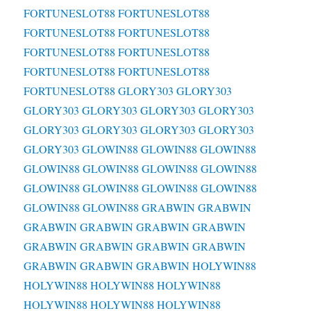
FORTUNESLOT88
FORTUNESLOT88
FORTUNESLOT88
FORTUNESLOT88
FORTUNESLOT88
FORTUNESLOT88
FORTUNESLOT88
FORTUNESLOT88
FORTUNESLOT88
GLORY303
GLORY303
GLORY303
GLORY303
GLORY303
GLORY303
GLORY303
GLORY303
GLORY303
GLORY303
GLORY303
GLOWIN88
GLOWIN88
GLOWIN88
GLOWIN88
GLOWIN88
GLOWIN88
GLOWIN88
GLOWIN88
GLOWIN88
GLOWIN88
GLOWIN88
GLOWIN88
GLOWIN88
GRABWIN
GRABWIN
GRABWIN
GRABWIN
GRABWIN
GRABWIN
GRABWIN
GRABWIN
GRABWIN
GRABWIN
GRABWIN
GRABWIN
GRABWIN
HOLYWIN88
HOLYWIN88
HOLYWIN88
HOLYWIN88
HOLYWIN88
HOLYWIN88
HOLYWIN88