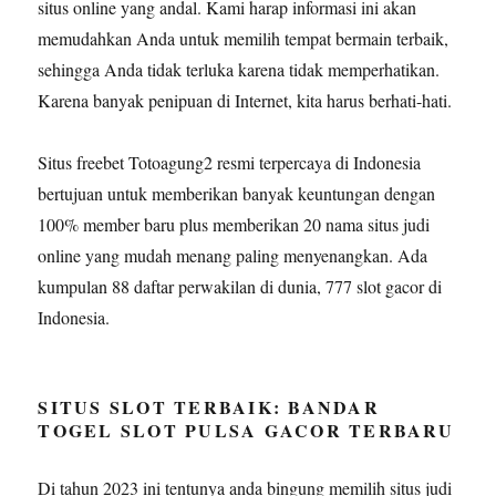
situs online yang andal. Kami harap informasi ini akan
memudahkan Anda untuk memilih tempat bermain terbaik,
sehingga Anda tidak terluka karena tidak memperhatikan.
Karena banyak penipuan di Internet, kita harus berhati-hati.
Situs freebet Totoagung2 resmi terpercaya di Indonesia
bertujuan untuk memberikan banyak keuntungan dengan
100% member baru plus memberikan 20 nama situs judi
online yang mudah menang paling menyenangkan. Ada
kumpulan 88 daftar perwakilan di dunia, 777 slot gacor di
Indonesia.
SITUS SLOT TERBAIK: BANDAR
TOGEL SLOT PULSA GACOR TERBARU
Di tahun 2023 ini tentunya anda bingung memilih situs judi