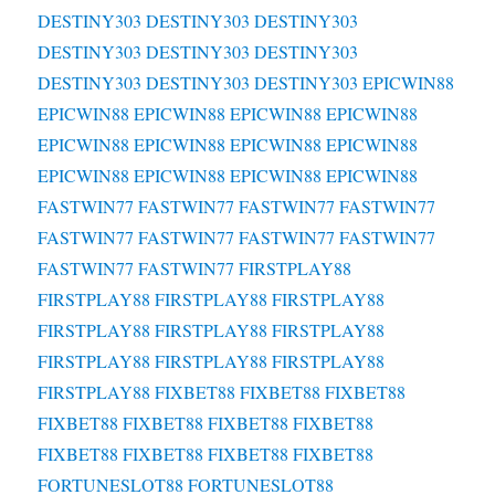
DESTINY303
DESTINY303
DESTINY303
DESTINY303
DESTINY303
DESTINY303
DESTINY303
DESTINY303
DESTINY303
EPICWIN88
EPICWIN88
EPICWIN88
EPICWIN88
EPICWIN88
EPICWIN88
EPICWIN88
EPICWIN88
EPICWIN88
EPICWIN88
EPICWIN88
EPICWIN88
EPICWIN88
FASTWIN77
FASTWIN77
FASTWIN77
FASTWIN77
FASTWIN77
FASTWIN77
FASTWIN77
FASTWIN77
FASTWIN77
FASTWIN77
FIRSTPLAY88
FIRSTPLAY88
FIRSTPLAY88
FIRSTPLAY88
FIRSTPLAY88
FIRSTPLAY88
FIRSTPLAY88
FIRSTPLAY88
FIRSTPLAY88
FIRSTPLAY88
FIRSTPLAY88
FIXBET88
FIXBET88
FIXBET88
FIXBET88
FIXBET88
FIXBET88
FIXBET88
FIXBET88
FIXBET88
FIXBET88
FIXBET88
FORTUNESLOT88
FORTUNESLOT88