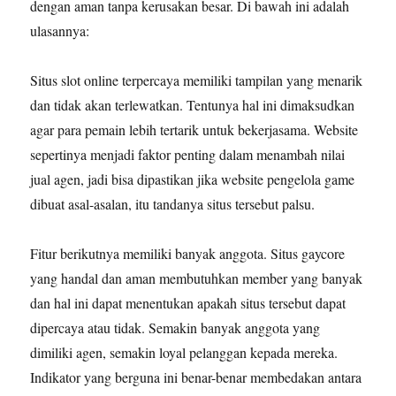
dengan aman tanpa kerusakan besar. Di bawah ini adalah
ulasannya:
Situs slot online terpercaya memiliki tampilan yang menarik
dan tidak akan terlewatkan. Tentunya hal ini dimaksudkan
agar para pemain lebih tertarik untuk bekerjasama. Website
sepertinya menjadi faktor penting dalam menambah nilai
jual agen, jadi bisa dipastikan jika website pengelola game
dibuat asal-asalan, itu tandanya situs tersebut palsu.
Fitur berikutnya memiliki banyak anggota. Situs gaycore
yang handal dan aman membutuhkan member yang banyak
dan hal ini dapat menentukan apakah situs tersebut dapat
dipercaya atau tidak. Semakin banyak anggota yang
dimiliki agen, semakin loyal pelanggan kepada mereka.
Indikator yang berguna ini benar-benar membedakan antara