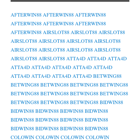
AFTERWIN88
AFTERWIN88
AFTERWIN88
AFTERWIN88
AFTERWIN88
AFTERWIN88
AFTERWIN88
AIRSLOT88
AIRSLOT88
AIRSLOT88
AIRSLOT88
AIRSLOT88
AIRSLOT88
AIRSLOT88
AIRSLOT88
AIRSLOT88
AIRSLOT88
AIRSLOT88
AIRSLOT88
AIRSLOT88
ATTA4D
ATTA4D
ATTA4D
ATTA4D
ATTA4D
ATTA4D
ATTA4D
ATTA4D
ATTA4D
ATTA4D
ATTA4D
ATTA4D
BETWING88
BETWING88
BETWING88
BETWING88
BETWING88
BETWING88
BETWING88
BETWING88
BETWING88
BETWING88
BETWING88
BETWING88
BIDWIN88
BIDWIN88
BIDWIN88
BIDWIN88
BIDWIN88
BIDWIN88
BIDWIN88
BIDWIN88
BIDWIN88
BIDWIN88
BIDWIN88
BIDWIN88
BIDWIN88
COLOWIN
COLOWIN
COLOWIN
COLOWIN