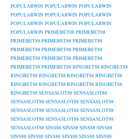
POPULARWIN
POPULARWIN
POPULARWIN
POPULARWIN
POPULARWIN
POPULARWIN
POPULARWIN
POPULARWIN
POPULARWIN
POPULARWIN
PRIMEBET88
PRIMEBET88
PRIMEBET88
PRIMEBET88
PRIMEBET88
PRIMEBET88
PRIMEBET88
PRIMEBET88
PRIMEBET88
PRIMEBET88
PRIMEBET88
PRIMEBET88
PRIMEBET88
RINGBET88
RINGBET88
RINGBET88
RINGBET88
RINGBET88
RINGBET88
RINGBET88
RINGBET88
RINGBET88
RINGBET88
RINGBET88
SENSASLOT88
SENSASLOT88
SENSASLOT88
SENSASLOT88
SENSASLOT88
SENSASLOT88
SENSASLOT88
SENSASLOT88
SENSASLOT88
SENSASLOT88
SENSASLOT88
SENSASLOT88
SINS88
SINS88
SINS88
SINS88
SINS88
SINS88
SINS88
SINS88
SINS88
SINS88