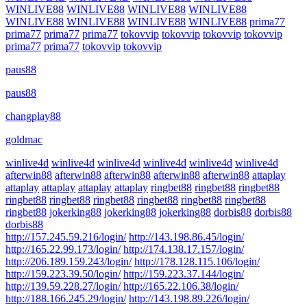
WINLIVE88
WINLIVE88
WINLIVE88
WINLIVE88
WINLIVE88
WINLIVE88
WINLIVE88
WINLIVE88
prima77
prima77
prima77
prima77
tokovvip
tokovvip
tokovvip
tokovvip
prima77
prima77
tokovvip
tokovvip
paus88
paus88
changplay88
goldmac
winlive4d
winlive4d
winlive4d
winlive4d
winlive4d
winlive4d
afterwin88
afterwin88
afterwin88
afterwin88
afterwin88
attaplay
attaplay
attaplay
attaplay
attaplay
ringbet88
ringbet88
ringbet88
ringbet88
ringbet88
ringbet88
ringbet88
ringbet88
ringbet88
ringbet88
jokerking88
jokerking88
jokerking88
dorbis88
dorbis88
dorbis88
http://157.245.59.216/login/
http://143.198.86.45/login/
http://165.22.99.173/login/
http://174.138.17.157/login/
http://206.189.159.243/login/
http://178.128.115.106/login/
http://159.223.39.50/login/
http://159.223.37.144/login/
http://139.59.228.27/login/
http://165.22.106.38/login/
http://188.166.245.29/login/
http://143.198.89.226/login/