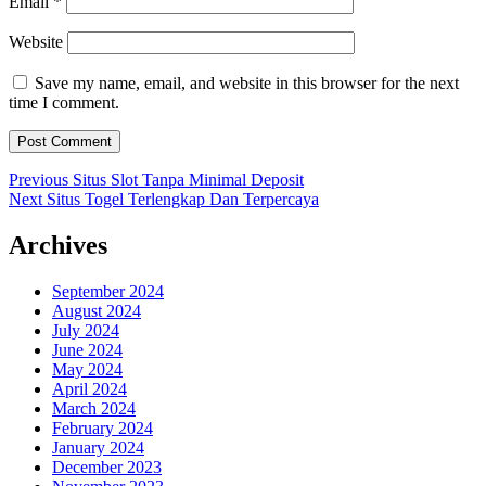
Email
*
Website
Save my name, email, and website in this browser for the next
time I comment.
Post
Previous
Previous
Situs Slot Tanpa Minimal Deposit
Next
post:
Next
Situs Togel Terlengkap Dan Terpercaya
navigation
post:
Archives
September 2024
August 2024
July 2024
June 2024
May 2024
April 2024
March 2024
February 2024
January 2024
December 2023