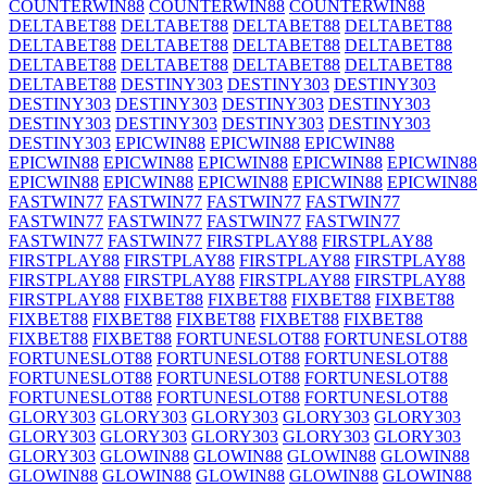
COUNTERWIN88
COUNTERWIN88
COUNTERWIN88
DELTABET88
DELTABET88
DELTABET88
DELTABET88
DELTABET88
DELTABET88
DELTABET88
DELTABET88
DELTABET88
DELTABET88
DELTABET88
DELTABET88
DELTABET88
DESTINY303
DESTINY303
DESTINY303
DESTINY303
DESTINY303
DESTINY303
DESTINY303
DESTINY303
DESTINY303
DESTINY303
DESTINY303
DESTINY303
EPICWIN88
EPICWIN88
EPICWIN88
EPICWIN88
EPICWIN88
EPICWIN88
EPICWIN88
EPICWIN88
EPICWIN88
EPICWIN88
EPICWIN88
EPICWIN88
EPICWIN88
FASTWIN77
FASTWIN77
FASTWIN77
FASTWIN77
FASTWIN77
FASTWIN77
FASTWIN77
FASTWIN77
FASTWIN77
FASTWIN77
FIRSTPLAY88
FIRSTPLAY88
FIRSTPLAY88
FIRSTPLAY88
FIRSTPLAY88
FIRSTPLAY88
FIRSTPLAY88
FIRSTPLAY88
FIRSTPLAY88
FIRSTPLAY88
FIRSTPLAY88
FIXBET88
FIXBET88
FIXBET88
FIXBET88
FIXBET88
FIXBET88
FIXBET88
FIXBET88
FIXBET88
FIXBET88
FIXBET88
FORTUNESLOT88
FORTUNESLOT88
FORTUNESLOT88
FORTUNESLOT88
FORTUNESLOT88
FORTUNESLOT88
FORTUNESLOT88
FORTUNESLOT88
FORTUNESLOT88
FORTUNESLOT88
FORTUNESLOT88
GLORY303
GLORY303
GLORY303
GLORY303
GLORY303
GLORY303
GLORY303
GLORY303
GLORY303
GLORY303
GLORY303
GLOWIN88
GLOWIN88
GLOWIN88
GLOWIN88
GLOWIN88
GLOWIN88
GLOWIN88
GLOWIN88
GLOWIN88