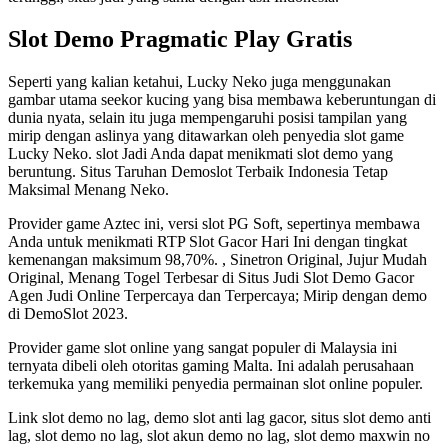
Slot Demo Pragmatic Play Gratis
Seperti yang kalian ketahui, Lucky Neko juga menggunakan
gambar utama seekor kucing yang bisa membawa keberuntungan di
dunia nyata, selain itu juga mempengaruhi posisi tampilan yang
mirip dengan aslinya yang ditawarkan oleh penyedia slot game
Lucky Neko. slot Jadi Anda dapat menikmati slot demo yang
beruntung. Situs Taruhan Demoslot Terbaik Indonesia Tetap
Maksimal Menang Neko.
Provider game Aztec ini, versi slot PG Soft, sepertinya membawa
Anda untuk menikmati RTP Slot Gacor Hari Ini dengan tingkat
kemenangan maksimum 98,70%. , Sinetron Original, Jujur Mudah
Original, Menang Togel Terbesar di Situs Judi Slot Demo Gacor
Agen Judi Online Terpercaya dan Terpercaya; Mirip dengan demo
di DemoSlot 2023.
Provider game slot online yang sangat populer di Malaysia ini
ternyata dibeli oleh otoritas gaming Malta. Ini adalah perusahaan
terkemuka yang memiliki penyedia permainan slot online populer.
Link slot demo no lag, demo slot anti lag gacor, situs slot demo anti
lag, slot demo no lag, slot akun demo no lag, slot demo maxwin no