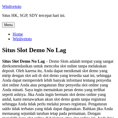
Skip
Winlivetoto
to
Situs HK, SGP, SDY tercepat hari ini.
content
Menu
Home
Winlivetoto
Situs Slot Demo No Lag
Situs Slot Demo No Lag
– Demo Slots adalah tempat yang sangat
direkomendasikan untuk mencoba slot online tanpa melakukan
deposit. Oleh karena itu, Anda dapat menikmati slot demo yang
mirip dengan slot asli di slot demo yang tersedia saat ini, sehingga
Anda dapat memperoleh lebih banyak informasi tentang penyedia
slot online Anda atau pengaturan fitur penyedia slot online yang
Anda minati. Saya ingin memainkan peran demo yang terlihat
seperti aslinya. Jika Anda ingin bermain slot demo online yang
andal, kami menawarkan akun slot demo gratis tanpa registrasi
sehingga Anda tidak perlu melalui proses registrasi. Pengaturan
saldo tidak terbatas yang tidak dapat digunakan. Bahkan jika Anda
memasang sejumlah taruhan tetap pada permainan. Dengan