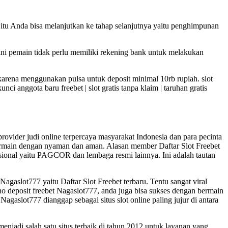
h itu Anda bisa melanjutkan ke tahap selanjutnya yaitu penghimpunan
ini pemain tidak perlu memiliki rekening bank untuk melakukan
ti karena menggunakan pulsa untuk deposit minimal 10rb rupiah. slot
 | kunci anggota baru freebet | slot gratis tanpa klaim | taruhan gratis
provider judi online terpercaya masyarakat Indonesia dan para pecinta
 bermain dengan nyaman dan aman. Alasan member Daftar Slot Freebet
sional yaitu PAGCOR dan lembaga resmi lainnya. Ini adalah tautan
agaslot777 yaitu Daftar Slot Freebet terbaru. Tentu sangat viral
 deposit freebet Nagaslot777, anda juga bisa sukses dengan bermain
slot777 dianggap sebagai situs slot online paling jujur ​​di antara
enjadi salah satu situs terbaik di tahun 2012 untuk layanan yang