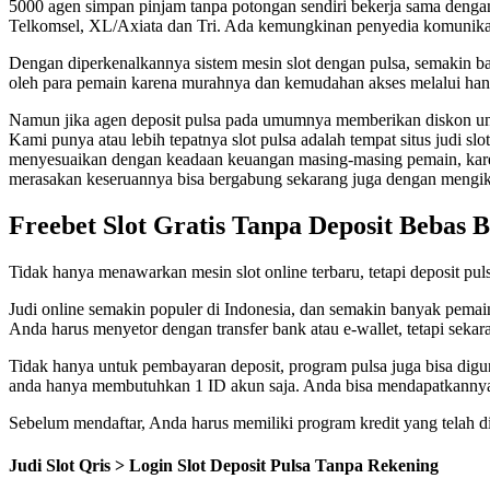
5000 agen simpan pinjam tanpa potongan sendiri bekerja sama dengan 
Telkomsel, XL/Axiata dan Tri. Ada kemungkinan penyedia komunikas
Dengan diperkenalkannya sistem mesin slot dengan pulsa, semakin ban
oleh para pemain karena murahnya dan kemudahan akses melalui handp
Namun jika agen deposit pulsa pada umumnya memberikan diskon untuk
Kami punya atau lebih tepatnya slot pulsa adalah tempat situs judi s
menyesuaikan dengan keadaan keuangan masing-masing pemain, karen
merasakan keseruannya bisa bergabung sekarang juga dengan mengikuti 
Freebet Slot Gratis Tanpa Deposit Bebas 
Tidak hanya menawarkan mesin slot online terbaru, tetapi deposit pul
Judi online semakin populer di Indonesia, dan semakin banyak pemai
Anda harus menyetor dengan transfer bank atau e-wallet, tetapi seka
Tidak hanya untuk pembayaran deposit, program pulsa juga bisa digun
anda hanya membutuhkan 1 ID akun saja. Anda bisa mendapatkannya 
Sebelum mendaftar, Anda harus memiliki program kredit yang telah d
Judi Slot Qris > Login Slot Deposit Pulsa Tanpa Rekening