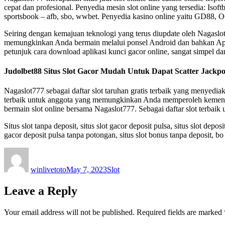
cepat dan profesional. Penyedia mesin slot online yang tersedia: Iso
sportsbook – afb, sbo, wwbet. Penyedia kasino online yaitu GD88,
Seiring dengan kemajuan teknologi yang terus diupdate oleh Nagaslot
memungkinkan Anda bermain melalui ponsel Android dan bahkan Appl
petunjuk cara download aplikasi kunci gacor online, sangat simpel dan
Judolbet88 Situs Slot Gacor Mudah Untuk Dapat Scatter Jackpo
Nagaslot777 sebagai daftar slot taruhan gratis terbaik yang menyedi
terbaik untuk anggota yang memungkinkan Anda memperoleh kemena
bermain slot online bersama Nagaslot777. Sebagai daftar slot terbaik 
Situs slot tanpa deposit, situs slot gacor deposit pulsa, situs slot depo
gacor deposit pulsa tanpa potongan, situs slot bonus tanpa deposit, bo 
Author
Posted
Categories
on
winlivetoto
May 7, 2023
Slot
Leave a Reply
Your email address will not be published.
Required fields are marked