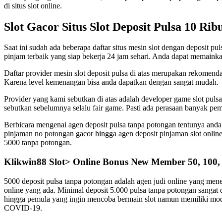
di situs slot online.
Slot Gacor Situs Slot Deposit Pulsa 10 Ri
Saat ini sudah ada beberapa daftar situs mesin slot dengan deposit
pinjam terbaik yang siap bekerja 24 jam sehari. Anda dapat memainkan 
Daftar provider mesin slot deposit pulsa di atas merupakan rekomen
Karena level kemenangan bisa anda dapatkan dengan sangat mudah.
Provider yang kami sebutkan di atas adalah developer game slot puls
sebutkan sebelumnya selalu fair game. Pasti ada perasaan banyak pem
Berbicara mengenai agen deposit pulsa tanpa potongan tentunya anda s
pinjaman no potongan gacor hingga agen deposit pinjaman slot onl
5000 tanpa potongan.
Klikwin88 Slot> Online Bonus New Member 50, 100,
5000 deposit pulsa tanpa potongan adalah agen judi online yang mene
online yang ada. Minimal deposit 5.000 pulsa tanpa potongan sangat
hingga pemula yang ingin mencoba bermain slot namun memiliki moda
COVID-19.