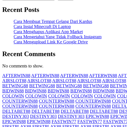
Recent Posts
Cara Membuat Tempat Gelang Dari Kardus
Cara Instal Minecraft Di Laptop
Cara Menghapus Aplikasi App Market
Cara Mengetahui Yang Tidak Follback Instagram
Cara Mengupload Link Ke Google Drive
Recent Comments
No comments to show.
AFTERWIN88
AFTERWIN88
AFTERWIN88
AFTERWIN88
AFT
AIRSLOT88
AIRSLOT88
AIRSLOT88
AIRSLOT88
AIRSLOT88
BETWING88
BETWING88
BETWING88
BETWING88
BETWI
BIDWIN88
BIDWIN88
BIDWIN88
BIDWIN88
BIDWIN88
BIDW
COLOWIN
COLOWIN
COLOWIN
COLOWIN
COLOWIN
COL
COUNTERWIN88
COUNTERWIN88
COUNTERWIN88
COUNT
COUNTERWIN88
COUNTERWIN88
COUNTERWIN88
DELTA
DELTABET88
DELTABET88
DELTABET88
DELTABET88
DE
DESTINY303
DESTINY303
DESTINY303
EPICWIN88
EPICWI
EPICWIN88
EPICWIN88
FASTWIN77
FASTWIN77
FASTWIN7
FIRSTPLAY88
FIRSTPLAY88
FIRSTPLAY88
FIRSTPLAY88
F