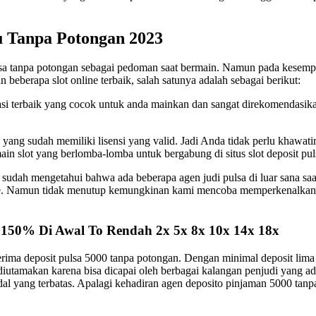
bu Tanpa Potongan 2023
 pulsa tanpa potongan sebagai pedoman saat bermain. Namun pada kesem
beberapa slot online terbaik, salah satunya adalah sebagai berikut:
dasi terbaik yang cocok untuk anda mainkan dan sangat direkomendasik
a yang sudah memiliki lisensi yang valid. Jadi Anda tidak perlu khawa
ain slot yang berlomba-lomba untuk bergabung di situs slot deposit pu
udah mengetahui bahwa ada beberapa agen judi pulsa di luar sana saat 
ine. Namun tidak menutup kemungkinan kami mencoba memperkenalkan k
 150% Di Awal To Rendah 2x 5x 8x 10x 14x 18x
rima deposit pulsa 5000 tanpa potongan. Dengan minimal deposit lima 
 diutamakan karena bisa dicapai oleh berbagai kalangan penjudi yang a
l yang terbatas. Apalagi kehadiran agen deposito pinjaman 5000 tan