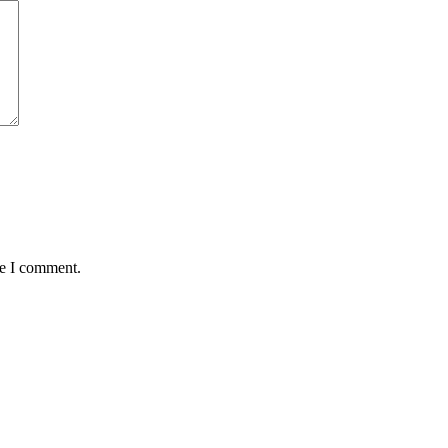
me I comment.