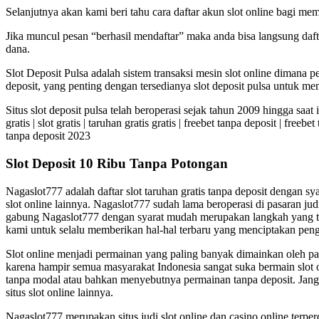
Selanjutnya akan kami beri tahu cara daftar akun slot online bagi me
Jika muncul pesan “berhasil mendaftar” maka anda bisa langsung daft
dana.
Slot Deposit Pulsa adalah sistem transaksi mesin slot online diman
deposit, yang penting dengan tersedianya slot deposit pulsa untuk m
Situs slot deposit pulsa telah beroperasi sejak tahun 2009 hingga saa
gratis | slot gratis | taruhan gratis gratis | freebet tanpa deposit | freeb
tanpa deposit 2023
Slot Deposit 10 Ribu Tanpa Potongan
Nagaslot777 adalah daftar slot taruhan gratis tanpa deposit dengan s
slot online lainnya. Nagaslot777 sudah lama beroperasi di pasaran 
gabung Nagaslot777 dengan syarat mudah merupakan langkah yang tepa
kami untuk selalu memberikan hal-hal terbaru yang menciptakan pen
Slot online menjadi permainan yang paling banyak dimainkan oleh para
karena hampir semua masyarakat Indonesia sangat suka bermain slot
tanpa modal atau bahkan menyebutnya permainan tanpa deposit. Jangan 
situs slot online lainnya.
Nagaslot777 merupakan situs judi slot online dan casino online terpe