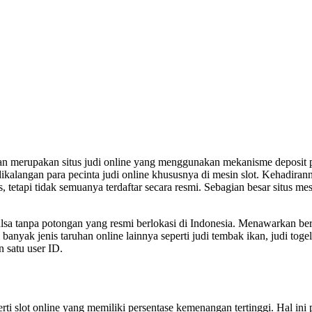
 merupakan situs judi online yang menggunakan mekanisme deposit pulsa
 dikalangan para pecinta judi online khususnya di mesin slot. Kehadir
, tetapi tidak semuanya terdaftar secara resmi. Sebagian besar situs m
pulsa tanpa potongan yang resmi berlokasi di Indonesia. Menawarkan be
i banyak jenis taruhan online lainnya seperti judi tembak ikan, judi tog
 satu user ID.
perti slot online yang memiliki persentase kemenangan tertinggi. Hal 