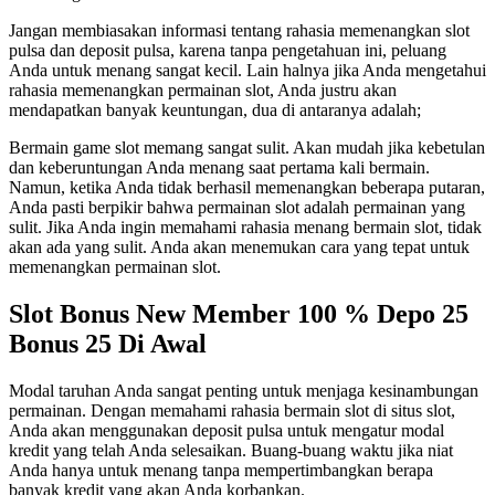
Jangan membiasakan informasi tentang rahasia memenangkan slot
pulsa dan deposit pulsa, karena tanpa pengetahuan ini, peluang
Anda untuk menang sangat kecil. Lain halnya jika Anda mengetahui
rahasia memenangkan permainan slot, Anda justru akan
mendapatkan banyak keuntungan, dua di antaranya adalah;
Bermain game slot memang sangat sulit. Akan mudah jika kebetulan
dan keberuntungan Anda menang saat pertama kali bermain.
Namun, ketika Anda tidak berhasil memenangkan beberapa putaran,
Anda pasti berpikir bahwa permainan slot adalah permainan yang
sulit. Jika Anda ingin memahami rahasia menang bermain slot, tidak
akan ada yang sulit. Anda akan menemukan cara yang tepat untuk
memenangkan permainan slot.
Slot Bonus New Member 100 % Depo 25
Bonus 25 Di Awal
Modal taruhan Anda sangat penting untuk menjaga kesinambungan
permainan. Dengan memahami rahasia bermain slot di situs slot,
Anda akan menggunakan deposit pulsa untuk mengatur modal
kredit yang telah Anda selesaikan. Buang-buang waktu jika niat
Anda hanya untuk menang tanpa mempertimbangkan berapa
banyak kredit yang akan Anda korbankan.