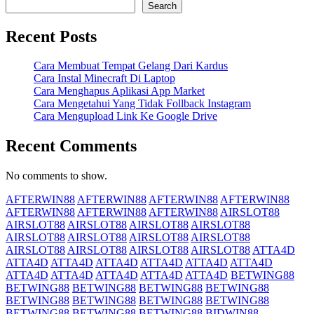
Search
Recent Posts
Cara Membuat Tempat Gelang Dari Kardus
Cara Instal Minecraft Di Laptop
Cara Menghapus Aplikasi App Market
Cara Mengetahui Yang Tidak Follback Instagram
Cara Mengupload Link Ke Google Drive
Recent Comments
No comments to show.
AFTERWIN88
AFTERWIN88
AFTERWIN88
AFTERWIN88
AFTERWIN88
AFTERWIN88
AFTERWIN88
AIRSLOT88
AIRSLOT88
AIRSLOT88
AIRSLOT88
AIRSLOT88
AIRSLOT88
AIRSLOT88
AIRSLOT88
AIRSLOT88
AIRSLOT88
AIRSLOT88
AIRSLOT88
AIRSLOT88
ATTA4D
ATTA4D
ATTA4D
ATTA4D
ATTA4D
ATTA4D
ATTA4D
ATTA4D
ATTA4D
ATTA4D
ATTA4D
ATTA4D
BETWING88
BETWING88
BETWING88
BETWING88
BETWING88
BETWING88
BETWING88
BETWING88
BETWING88
BETWING88
BETWING88
BETWING88
BIDWIN88