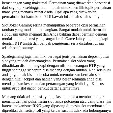
kemenangan yang maksimal. Permainan yang ditawarkan bervariasi
dari segi topik sehingga lebih mudah untuk memilih topik permainan
mana yang menarik minat Anda. Opsi apa yang ditawarkan
permainan slot kartu kredit? Di bawah ini adalah salah satunya:
Slot Joker Gaming sering menampilkan beberapa opsi permainan
taruhan yang mudah dimenangkan. Sangat mudah untuk bermain
slot di sini untuk menang dan Anda bahkan dapat bermain dengan
modal atau moderasi yang sangat kecil. Game lain yang dilengkapi
dengan RTP tinggi dan banyak penggemar serta distribusi di sini
adalah salah satunya:
Spadegaming juga memiliki berbagai jenis permainan deposit pulsa
slot yang mudah dimenangkan. Permainan slot video yang
dihadirkan disini dilengkapi dengan nilai kemenangan RTP yang
tinggi sehingga siapapun bisa menang dengan mudah. Nah selain itu
anda juga tidak bisa mencoba untuk memutuskan bermain slot
dengan nilai jackpot dan hadiah yang besar sehingga anda bisa
mendapatkan keseruan dan pertarungan yang lebih lagi. Khusus
untuk grup slot gacor, berikut daftar alternatifnya:
Memang tidak ada rahasia yang jelas untuk bisa membuat bettor
menang dengan pulsa mesin slot tanpa potongan atau uang biasa. Ini
karena mekanisme RNG yang dipasang di mesin slot membuat sulit
diprediksi dan setiap roll yang keluar saat ini tidak ada hubungannya