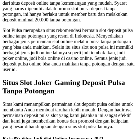
dari situs deposit online tanpa kemenangan yang mudah. Syarat
yang harus dipenuhi adalah promo slot pulsa deposit tanpa
potongan, ini hanya berlaku untuk member baru dan melakukan
deposit minimal 20.000 tanpa potongan.
Slot Pulsa merupakan situs rekomendasi bermain slot deposit pulsa
online tanpa potongan yang resmi di Indonesia. Menyediakan
berbagai jenis permainan slot online melalui pulsa tanpa potongan
yang bisa anda mainkan. Selain itu situs slot non pulsa ini memiliki
berbagai jenis judi online lainnya seperti judi tembak ikan, judi
poker online, judi bola online di casino online. Semua jenis judi
deposit pulsa online bisa anda mainkan tanpa potongan dengan satu
user id.
Situs Slot Joker Gaming Deposit Pulsa
Tanpa Potongan
Situs kami menampilkan permainan slot deposit pulsa online untuk
membantu Anda membuat taruhan lebih mudah. Dengan hadirnya
permainan deposit pulsa slot yang kami jalankan ini sangat efektif
dan kami juga memberikan bonus dan promosi dengan kelipatan
yang besar dibandingkan dengan situs slot pulsa lainnya.
Baka88: Situs Judi Slot Online Terpercaya 2022