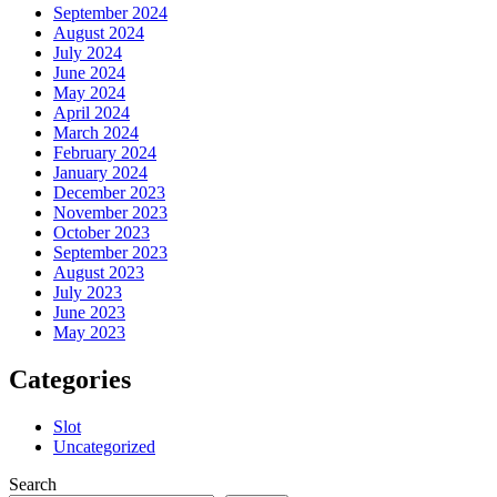
September 2024
August 2024
July 2024
June 2024
May 2024
April 2024
March 2024
February 2024
January 2024
December 2023
November 2023
October 2023
September 2023
August 2023
July 2023
June 2023
May 2023
Categories
Slot
Uncategorized
Search