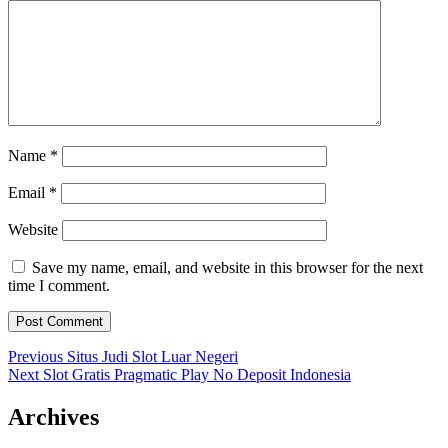
Name
*
Email
*
Website
Save my name, email, and website in this browser for the next
time I comment.
Post
Previous
Previous
Situs Judi Slot Luar Negeri
Next
post:
Next
Slot Gratis Pragmatic Play No Deposit Indonesia
navigation
post:
Archives