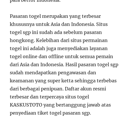
para bettor Indonesia.
Pasaran togel merupakan yang terbesar
khususnya untuk Asia dan Indonesia. Situs
togel sgp ini sudah ada sebelum pasaran
hongkong. Kelebihan dari situs permainan
togel ini adalah juga menyediakan layanan
togel online dan offline untuk semua pemain
dari Asia dan Indonesia. Hasil pasaran togel sgp
sudah mendapatkan pengawasan dan
keamanan yang super ketta sehingga terbebas
dari berbagai penipuan. Daftar akun resmi
terbesar dan terpercaya situs togel
KASKUSTOTO yang bertanggung jawab atas
penyediaan tiket togel pasaran sgp.