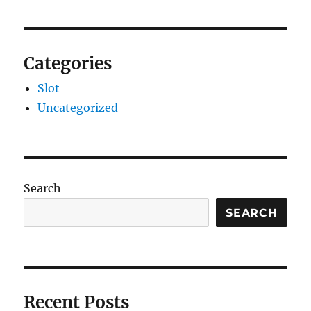
Categories
Slot
Uncategorized
Search
SEARCH
Recent Posts