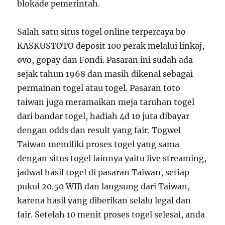
blokade pemerintah.
Salah satu situs togel online terpercaya bo
KASKUSTOTO deposit 100 perak melalui linkaj,
ovo, gopay dan Fondi. Pasaran ini sudah ada
sejak tahun 1968 dan masih dikenal sebagai
permainan togel atau togel. Pasaran toto
taiwan juga meramaikan meja taruhan togel
dari bandar togel, hadiah 4d 10 juta dibayar
dengan odds dan result yang fair. Togwel
Taiwan memiliki proses togel yang sama
dengan situs togel lainnya yaitu live streaming,
jadwal hasil togel di pasaran Taiwan, setiap
pukul 20.50 WIB dan langsung dari Taiwan,
karena hasil yang diberikan selalu legal dan
fair. Setelah 10 menit proses togel selesai, anda