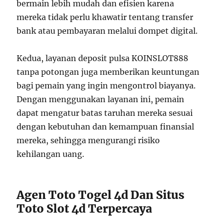
bermain lebih mudah dan efisien karena
mereka tidak perlu khawatir tentang transfer
bank atau pembayaran melalui dompet digital.
Kedua, layanan deposit pulsa KOINSLOT888
tanpa potongan juga memberikan keuntungan
bagi pemain yang ingin mengontrol biayanya.
Dengan menggunakan layanan ini, pemain
dapat mengatur batas taruhan mereka sesuai
dengan kebutuhan dan kemampuan finansial
mereka, sehingga mengurangi risiko
kehilangan uang.
Agen Toto Togel 4d Dan Situs
Toto Slot 4d Terpercaya