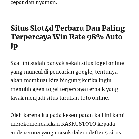
cepat dan nyaman.
Situs Slot4d Terbaru Dan Paling
Terpercaya Win Rate 98% Auto
Jp
Saat ini sudah banyak sekali situs togel online
yang muncul di pencarian google, tentunya
akan membuat kita bingung ketika ingin
memilih agen togel terpercaya terbaik yang
layak menjadi situs taruhan toto online.
Oleh karena itu pada kesempatan kali ini kami
merekomendasikan KASKUSTOTO kepada
anda semua yang masuk dalam daftar 5 situs