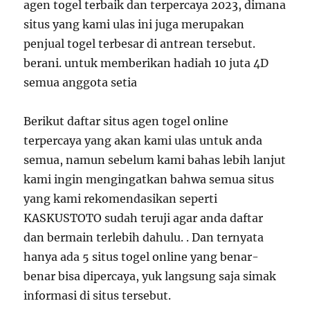
agen togel terbaik dan terpercaya 2023, dimana
situs yang kami ulas ini juga merupakan
penjual togel terbesar di antrean tersebut.
berani. untuk memberikan hadiah 10 juta 4D
semua anggota setia
Berikut daftar situs agen togel online
terpercaya yang akan kami ulas untuk anda
semua, namun sebelum kami bahas lebih lanjut
kami ingin mengingatkan bahwa semua situs
yang kami rekomendasikan seperti
KASKUSTOTO sudah teruji agar anda daftar
dan bermain terlebih dahulu. . Dan ternyata
hanya ada 5 situs togel online yang benar-
benar bisa dipercaya, yuk langsung saja simak
informasi di situs tersebut.