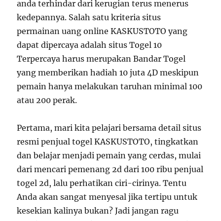
anda terhindar dari kerugian terus menerus
kedepannya. Salah satu kriteria situs
permainan uang online KASKUSTOTO yang
dapat dipercaya adalah situs Togel 10
Terpercaya harus merupakan Bandar Togel
yang memberikan hadiah 10 juta 4D meskipun
pemain hanya melakukan taruhan minimal 100
atau 200 perak.
Pertama, mari kita pelajari bersama detail situs
resmi penjual togel KASKUSTOTO, tingkatkan
dan belajar menjadi pemain yang cerdas, mulai
dari mencari pemenang 2d dari 100 ribu penjual
togel 2d, lalu perhatikan ciri-cirinya. Tentu
Anda akan sangat menyesal jika tertipu untuk
kesekian kalinya bukan? Jadi jangan ragu