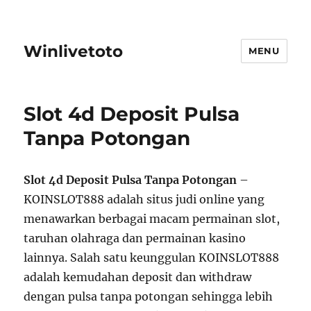
Winlivetoto
MENU
Slot 4d Deposit Pulsa
Tanpa Potongan
Slot 4d Deposit Pulsa Tanpa Potongan
–
KOINSLOT888 adalah situs judi online yang
menawarkan berbagai macam permainan slot,
taruhan olahraga dan permainan kasino
lainnya. Salah satu keunggulan KOINSLOT888
adalah kemudahan deposit dan withdraw
dengan pulsa tanpa potongan sehingga lebih