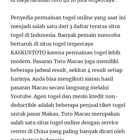
di meja taruhan toto 4d 10 juta terpercaya :
Penyedia permainan togel online yang saat ini
menjadi salah satu dari 3 daftar teratas situs
togel di Indonesia. Banyak pemain mencoba
bertaruh di situs togel terpercaya
KASKUSTOTO karena permainan togel lebih
modern. Pasaran Toto Macau juga memiliki
beberapa jadwal result, sekitar 4 result setiap
harinya. Anda bisa mengikuti siaran hasil
pasaran Macau secara langsung melalui
Youtube. Agen togel dan mesin kredit non-
deductible adalah beberapa penjual tiket togel
untuk pasar Makau. Toto Macau merupakan
salah satu situs togel online dengan service
center di China yang paling banyak dicari oleh