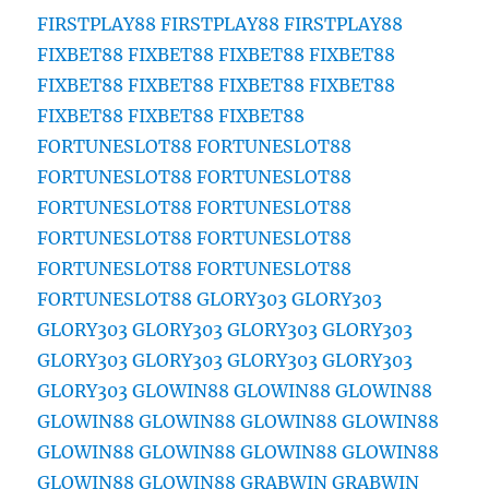
FIRSTPLAY88
FIRSTPLAY88
FIRSTPLAY88
FIXBET88
FIXBET88
FIXBET88
FIXBET88
FIXBET88
FIXBET88
FIXBET88
FIXBET88
FIXBET88
FIXBET88
FIXBET88
FORTUNESLOT88
FORTUNESLOT88
FORTUNESLOT88
FORTUNESLOT88
FORTUNESLOT88
FORTUNESLOT88
FORTUNESLOT88
FORTUNESLOT88
FORTUNESLOT88
FORTUNESLOT88
FORTUNESLOT88
GLORY303
GLORY303
GLORY303
GLORY303
GLORY303
GLORY303
GLORY303
GLORY303
GLORY303
GLORY303
GLORY303
GLOWIN88
GLOWIN88
GLOWIN88
GLOWIN88
GLOWIN88
GLOWIN88
GLOWIN88
GLOWIN88
GLOWIN88
GLOWIN88
GLOWIN88
GLOWIN88
GLOWIN88
GRABWIN
GRABWIN