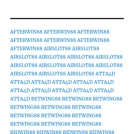
AFTERWIN88
AFTERWIN88
AFTERWIN88
AFTERWIN88
AFTERWIN88
AFTERWIN88
AFTERWIN88
AIRSLOT88
AIRSLOT88
AIRSLOT88
AIRSLOT88
AIRSLOT88
AIRSLOT88
AIRSLOT88
AIRSLOT88
AIRSLOT88
AIRSLOT88
AIRSLOT88
AIRSLOT88
AIRSLOT88
ATTA4D
ATTA4D
ATTA4D
ATTA4D
ATTA4D
ATTA4D
ATTA4D
ATTA4D
ATTA4D
ATTA4D
ATTA4D
ATTA4D
BETWING88
BETWING88
BETWING88
BETWING88
BETWING88
BETWING88
BETWING88
BETWING88
BETWING88
BETWING88
BETWING88
BETWING88
BIDWIN88
BIDWIN88
BIDWIN88
BIDWIN88