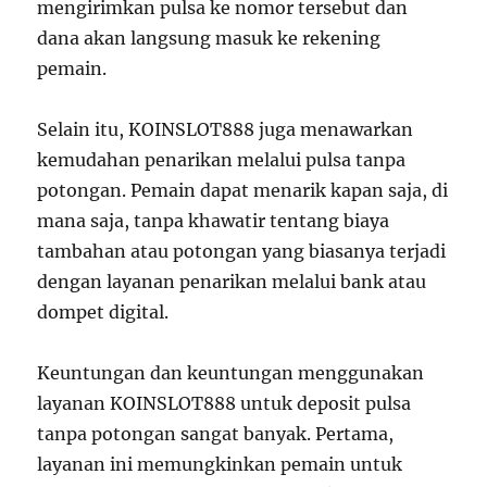
mengirimkan pulsa ke nomor tersebut dan
dana akan langsung masuk ke rekening
pemain.
Selain itu, KOINSLOT888 juga menawarkan
kemudahan penarikan melalui pulsa tanpa
potongan. Pemain dapat menarik kapan saja, di
mana saja, tanpa khawatir tentang biaya
tambahan atau potongan yang biasanya terjadi
dengan layanan penarikan melalui bank atau
dompet digital.
Keuntungan dan keuntungan menggunakan
layanan KOINSLOT888 untuk deposit pulsa
tanpa potongan sangat banyak. Pertama,
layanan ini memungkinkan pemain untuk