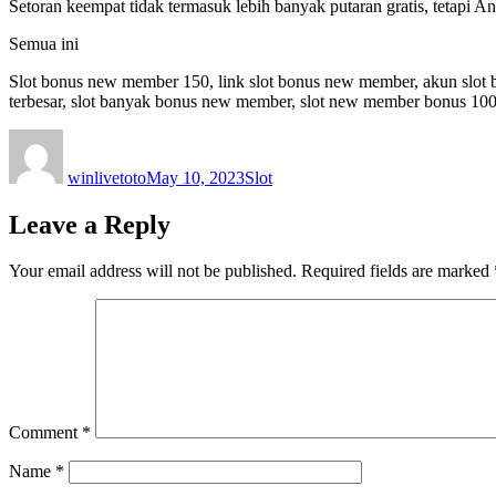
Setoran keempat tidak termasuk lebih banyak putaran gratis, tetap
Semua ini
Slot bonus new member 150, link slot bonus new member, akun slot b
terbesar, slot banyak bonus new member, slot new member bonus 100
Author
Posted
Categories
on
winlivetoto
May 10, 2023
Slot
Leave a Reply
Your email address will not be published.
Required fields are marked
Comment
*
Name
*