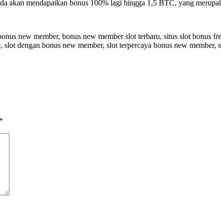
i Anda akan mendapatkan bonus 100% lagi hingga 1,5 BTC, yang merupa
onus new member, bonus new member slot terbaru, situs slot bonus fr
, slot dengan bonus new member, slot terpercaya bonus new member, 
*