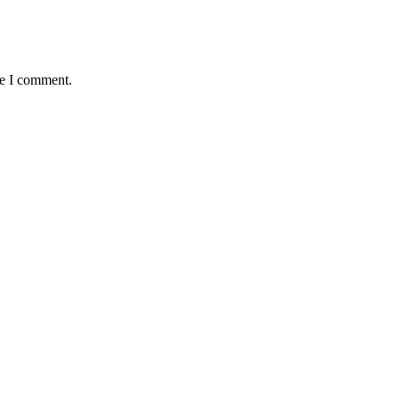
me I comment.