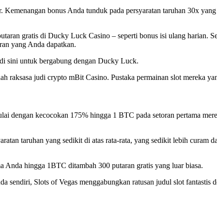
ar. Kemenangan bonus Anda tunduk pada persyaratan taruhan 30x yang s
ran gratis di Ducky Luck Casino – seperti bonus isi ulang harian. 
aran yang Anda dapatkan.
k di sini untuk bergabung dengan Ducky Luck.
alah raksasa judi crypto mBit Casino. Pustaka permainan slot mereka 
ulai dengan kecocokan 175% hingga 1 BTC pada setoran pertama mereka
tan taruhan yang sedikit di atas rata-rata, yang sedikit lebih curam da
a Anda hingga 1BTC ditambah 300 putaran gratis yang luar biasa.
ndiri, Slots of Vegas menggabungkan ratusan judul slot fantastis de