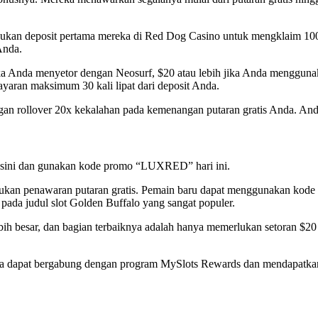
n deposit pertama mereka di Red Dog Casino untuk mengklaim 100 pu
Anda.
ika Anda menyetor dengan Neosurf, $20 atau lebih jika Anda mengguna
yaran maksimum 30 kali lipat dari deposit Anda.
dengan rollover 20x kekalahan pada kemenangan putaran gratis Anda. An
 di sini dan gunakan kode promo “LUXRED” hari ini.
emukan penawaran putaran gratis. Pemain baru dapat menggunakan k
ada judul slot Golden Buffalo yang sangat populer.
h besar, dan bagian terbaiknya adalah hanya memerlukan setoran $20 u
da dapat bergabung dengan program MySlots Rewards dan mendapatkan