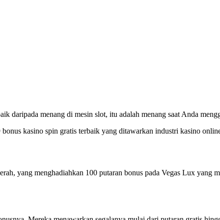
 baik daripada menang di mesin slot, itu adalah menang saat Anda meng
onus kasino spin gratis terbaik yang ditawarkan industri kasino onlin
Merah, yang menghadiahkan 100 putaran bonus pada Vegas Lux yang me
usnya. Mereka menawarkan segalanya mulai dari putaran gratis hingga