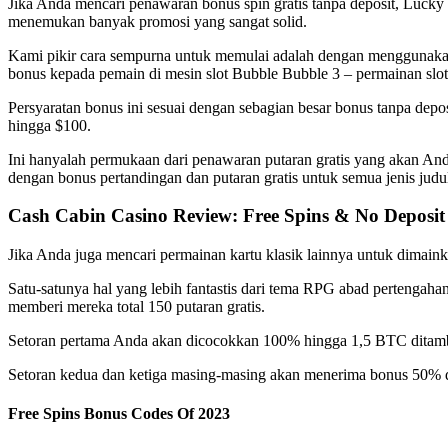
Jika Anda mencari penawaran bonus spin gratis tanpa deposit, Lucky
menemukan banyak promosi yang sangat solid.
Kami pikir cara sempurna untuk memulai adalah dengan menggunaka
bonus kepada pemain di mesin slot Bubble Bubble 3 – permainan sl
Persyaratan bonus ini sesuai dengan sebagian besar bonus tanpa dep
hingga $100.
Ini hanyalah permukaan dari penawaran putaran gratis yang akan An
dengan bonus pertandingan dan putaran gratis untuk semua jenis judul
Cash Cabin Casino Review: Free Spins & No Depos
Jika Anda juga mencari permainan kartu klasik lainnya untuk dimainka
Satu-satunya hal yang lebih fantastis dari tema RPG abad pertengah
memberi mereka total 150 putaran gratis.
Setoran pertama Anda akan dicocokkan 100% hingga 1,5 BTC ditamba
Setoran kedua dan ketiga masing-masing akan menerima bonus 50% da
Free Spins Bonus Codes Of 2023