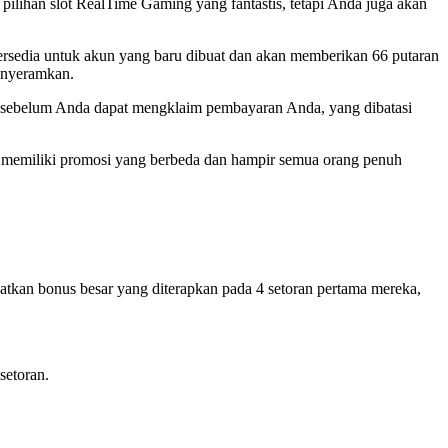
ilihan slot RealTime Gaming yang fantastis, tetapi Anda juga akan
sedia untuk akun yang baru dibuat dan akan memberikan 66 putaran
enyeramkan.
uhi sebelum Anda dapat mengklaim pembayaran Anda, yang dibatasi
a memiliki promosi yang berbeda dan hampir semua orang penuh
.
atkan bonus besar yang diterapkan pada 4 setoran pertama mereka,
setoran.