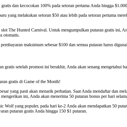
an gratis dan kecocokan 100% pada setoran pertama Anda hingga $1.000
baru yang melakukan setoran $50 atau lebih pada setoran pertama mer
 slot The Hunted Carnival. Untuk mengumpulkan putaran gratis ini, An
a otomatis.
 pembayaran maksimum sebesar $100 dan semua putaran harus digunaka
 gratis setelah promosi ini berakhir, Anda akan senang mengetahui b
aran gratis di Game of the Month!
sar yang pasti akan menarik perhatian. Saat Anda mendaftar dan mel
mengerikan ini, Anda akan menerima 50 putaran bonus per hari selama
ic Wolf yang populer, pada hari ke-2 Anda akan mendapatkan 50 puta
waran putaran gratis Anda hingga 150 $1 putaran.