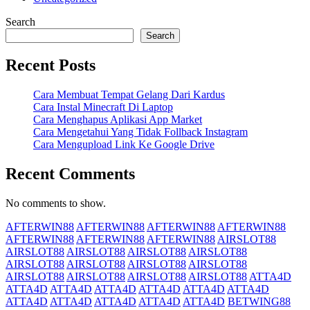
Search
Search
Recent Posts
Cara Membuat Tempat Gelang Dari Kardus
Cara Instal Minecraft Di Laptop
Cara Menghapus Aplikasi App Market
Cara Mengetahui Yang Tidak Follback Instagram
Cara Mengupload Link Ke Google Drive
Recent Comments
No comments to show.
AFTERWIN88
AFTERWIN88
AFTERWIN88
AFTERWIN88
AFTERWIN88
AFTERWIN88
AFTERWIN88
AIRSLOT88
AIRSLOT88
AIRSLOT88
AIRSLOT88
AIRSLOT88
AIRSLOT88
AIRSLOT88
AIRSLOT88
AIRSLOT88
AIRSLOT88
AIRSLOT88
AIRSLOT88
AIRSLOT88
ATTA4D
ATTA4D
ATTA4D
ATTA4D
ATTA4D
ATTA4D
ATTA4D
ATTA4D
ATTA4D
ATTA4D
ATTA4D
ATTA4D
BETWING88