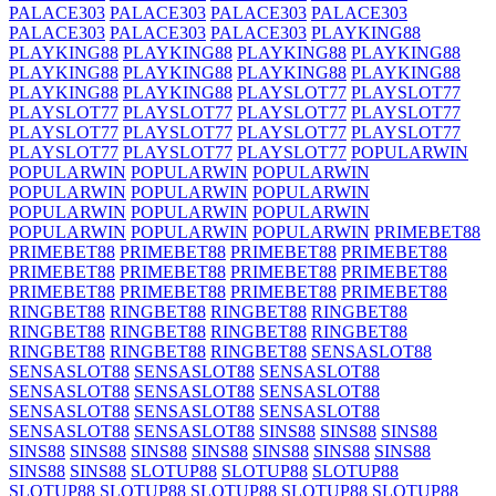
PALACE303
PALACE303
PALACE303
PALACE303
PALACE303
PALACE303
PALACE303
PLAYKING88
PLAYKING88
PLAYKING88
PLAYKING88
PLAYKING88
PLAYKING88
PLAYKING88
PLAYKING88
PLAYKING88
PLAYKING88
PLAYKING88
PLAYSLOT77
PLAYSLOT77
PLAYSLOT77
PLAYSLOT77
PLAYSLOT77
PLAYSLOT77
PLAYSLOT77
PLAYSLOT77
PLAYSLOT77
PLAYSLOT77
PLAYSLOT77
PLAYSLOT77
PLAYSLOT77
POPULARWIN
POPULARWIN
POPULARWIN
POPULARWIN
POPULARWIN
POPULARWIN
POPULARWIN
POPULARWIN
POPULARWIN
POPULARWIN
POPULARWIN
POPULARWIN
POPULARWIN
PRIMEBET88
PRIMEBET88
PRIMEBET88
PRIMEBET88
PRIMEBET88
PRIMEBET88
PRIMEBET88
PRIMEBET88
PRIMEBET88
PRIMEBET88
PRIMEBET88
PRIMEBET88
PRIMEBET88
RINGBET88
RINGBET88
RINGBET88
RINGBET88
RINGBET88
RINGBET88
RINGBET88
RINGBET88
RINGBET88
RINGBET88
RINGBET88
SENSASLOT88
SENSASLOT88
SENSASLOT88
SENSASLOT88
SENSASLOT88
SENSASLOT88
SENSASLOT88
SENSASLOT88
SENSASLOT88
SENSASLOT88
SENSASLOT88
SENSASLOT88
SINS88
SINS88
SINS88
SINS88
SINS88
SINS88
SINS88
SINS88
SINS88
SINS88
SINS88
SINS88
SLOTUP88
SLOTUP88
SLOTUP88
SLOTUP88
SLOTUP88
SLOTUP88
SLOTUP88
SLOTUP88