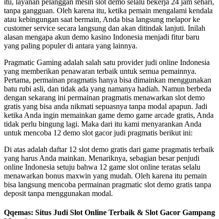
itu, layanan pelanggan mesin slot demo selalu bekerja 24 jam sehari,
tanpa gangguan. Oleh karena itu, ketika pemain mengalami kendala
atau kebingungan saat bermain, Anda bisa langsung melapor ke
customer service secara langsung dan akan ditindak lanjuti. Inilah
alasan mengapa akun demo kasino Indonesia menjadi fitur baru
yang paling populer di antara yang lainnya.
Pragmatic Gaming adalah salah satu provider judi online Indonesia
yang memberikan penawaran terbaik untuk semua pemainnya.
Pertama, permainan pragmatis hanya bisa dimainkan menggunakan
batu rubi asli, dan tidak ada yang namanya hadiah. Namun berbeda
dengan sekarang ini permainan pragmatis menawarkan slot demo
gratis yang bisa anda nikmati sepuasnya tanpa modal apapun. Jadi
ketika Anda ingin memainkan game demo game arcade gratis, Anda
tidak perlu bingung lagi. Maka dari itu kami menyarankan Anda
untuk mencoba 12 demo slot gacor judi pragmatis berikut ini:
Di atas adalah daftar 12 slot demo gratis dari game pragmatis terbaik
yang harus Anda mainkan. Menariknya, sebagian besar penjudi
online Indonesia setuju bahwa 12 game slot online teratas selalu
menawarkan bonus maxwin yang mudah. Oleh karena itu pemain
bisa langsung mencoba permainan pragmatic slot demo gratis tanpa
deposit tanpa menggunakan modal.
Qqemas: Situs Judi Slot Online Terbaik & Slot Gacor Gampang