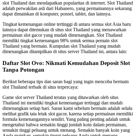
slot Thailand dan mendapatkan popularitas di internet. Slot Thailand
adalah perwakilan asli dari Habanero, yang permainannya sekarang
dapat dimainkan di komputer, ponsel, tablet, dan lainnya.
Tingkat kemenangan online tertinggi di antara semua slot Asia baru
lainnya dapat ditemukan di situs slot Thailand yang menawarkan
permainan slot gacor yang mudah dimenangkan. Slot Thailand
memiliki tingkat kemenangan 98% untuk semua pemain slot
Thailand yang bermain. Kumpulan slot Thailand yang mudah
dimenangkan ditampilkan di situs server Thailand ini, antara lain:
Daftar Slot Ovo: Nikmati Kemudahan Deposit Slot
Tanpa Potongan
Berikut beberapa tips dan saran bagi yang ingin mencoba bermain
slot Thailand terbaik di situs terpercaya:
Game slot server Thailand teratas yang ditawarkan oleh situs
Thailand ini memiliki tingkat kemenangan tertinggi dan mudah
dimenangkan setiap hari. Saran kami sebelum bermain adalah selalu
melihat grafik tata letak slot gacor, karena setiap permainan memiliki
formula kemenangannya sendiri. Yang paling penting adalah untuk
mengetahui bahwa semakin tinggi jumlah koin dalam permainan,
semakin tinggi peluang untuk menang. Semakin banyak koin yang
Anda mainkan, semakin tinggi peluang Anda untuk menang.