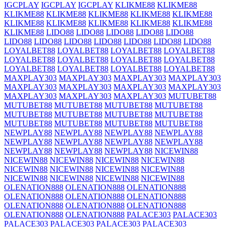
IGCPLAY
IGCPLAY
IGCPLAY
KLIKME88
KLIKME88
KLIKME88
KLIKME88
KLIKME88
KLIKME88
KLIKME88
KLIKME88
KLIKME88
KLIKME88
KLIKME88
KLIKME88
KLIKME88
LIDO88
LIDO88
LIDO88
LIDO88
LIDO88
LIDO88
LIDO88
LIDO88
LIDO88
LIDO88
LIDO88
LIDO88
LOYALBET88
LOYALBET88
LOYALBET88
LOYALBET88
LOYALBET88
LOYALBET88
LOYALBET88
LOYALBET88
LOYALBET88
LOYALBET88
LOYALBET88
LOYALBET88
MAXPLAY303
MAXPLAY303
MAXPLAY303
MAXPLAY303
MAXPLAY303
MAXPLAY303
MAXPLAY303
MAXPLAY303
MAXPLAY303
MAXPLAY303
MAXPLAY303
MUTUBET88
MUTUBET88
MUTUBET88
MUTUBET88
MUTUBET88
MUTUBET88
MUTUBET88
MUTUBET88
MUTUBET88
MUTUBET88
MUTUBET88
MUTUBET88
MUTUBET88
NEWPLAY88
NEWPLAY88
NEWPLAY88
NEWPLAY88
NEWPLAY88
NEWPLAY88
NEWPLAY88
NEWPLAY88
NEWPLAY88
NEWPLAY88
NEWPLAY88
NICEWIN88
NICEWIN88
NICEWIN88
NICEWIN88
NICEWIN88
NICEWIN88
NICEWIN88
NICEWIN88
NICEWIN88
NICEWIN88
NICEWIN88
NICEWIN88
NICEWIN88
OLENATION888
OLENATION888
OLENATION888
OLENATION888
OLENATION888
OLENATION888
OLENATION888
OLENATION888
OLENATION888
OLENATION888
OLENATION888
PALACE303
PALACE303
PALACE303
PALACE303
PALACE303
PALACE303