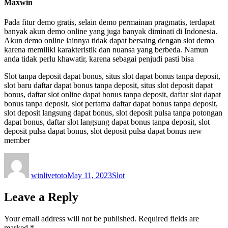
Maxwin
Pada fitur demo gratis, selain demo permainan pragmatis, terdapat
banyak akun demo online yang juga banyak diminati di Indonesia.
Akun demo online lainnya tidak dapat bersaing dengan slot demo
karena memiliki karakteristik dan nuansa yang berbeda. Namun
anda tidak perlu khawatir, karena sebagai penjudi pasti bisa
Slot tanpa deposit dapat bonus, situs slot dapat bonus tanpa deposit,
slot baru daftar dapat bonus tanpa deposit, situs slot deposit dapat
bonus, daftar slot online dapat bonus tanpa deposit, daftar slot dapat
bonus tanpa deposit, slot pertama daftar dapat bonus tanpa deposit,
slot deposit langsung dapat bonus, slot deposit pulsa tanpa potongan
dapat bonus, daftar slot langsung dapat bonus tanpa deposit, slot
deposit pulsa dapat bonus, slot deposit pulsa dapat bonus new
member
Author
Posted
Categories
on
winlivetoto
May 11, 2023
Slot
Leave a Reply
Your email address will not be published.
Required fields are
marked
*