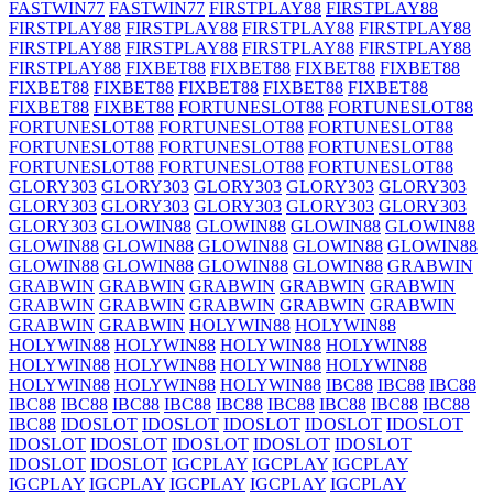
FASTWIN77
FASTWIN77
FIRSTPLAY88
FIRSTPLAY88
FIRSTPLAY88
FIRSTPLAY88
FIRSTPLAY88
FIRSTPLAY88
FIRSTPLAY88
FIRSTPLAY88
FIRSTPLAY88
FIRSTPLAY88
FIRSTPLAY88
FIXBET88
FIXBET88
FIXBET88
FIXBET88
FIXBET88
FIXBET88
FIXBET88
FIXBET88
FIXBET88
FIXBET88
FIXBET88
FORTUNESLOT88
FORTUNESLOT88
FORTUNESLOT88
FORTUNESLOT88
FORTUNESLOT88
FORTUNESLOT88
FORTUNESLOT88
FORTUNESLOT88
FORTUNESLOT88
FORTUNESLOT88
FORTUNESLOT88
GLORY303
GLORY303
GLORY303
GLORY303
GLORY303
GLORY303
GLORY303
GLORY303
GLORY303
GLORY303
GLORY303
GLOWIN88
GLOWIN88
GLOWIN88
GLOWIN88
GLOWIN88
GLOWIN88
GLOWIN88
GLOWIN88
GLOWIN88
GLOWIN88
GLOWIN88
GLOWIN88
GLOWIN88
GRABWIN
GRABWIN
GRABWIN
GRABWIN
GRABWIN
GRABWIN
GRABWIN
GRABWIN
GRABWIN
GRABWIN
GRABWIN
GRABWIN
GRABWIN
HOLYWIN88
HOLYWIN88
HOLYWIN88
HOLYWIN88
HOLYWIN88
HOLYWIN88
HOLYWIN88
HOLYWIN88
HOLYWIN88
HOLYWIN88
HOLYWIN88
HOLYWIN88
HOLYWIN88
IBC88
IBC88
IBC88
IBC88
IBC88
IBC88
IBC88
IBC88
IBC88
IBC88
IBC88
IBC88
IBC88
IDOSLOT
IDOSLOT
IDOSLOT
IDOSLOT
IDOSLOT
IDOSLOT
IDOSLOT
IDOSLOT
IDOSLOT
IDOSLOT
IDOSLOT
IDOSLOT
IGCPLAY
IGCPLAY
IGCPLAY
IGCPLAY
IGCPLAY
IGCPLAY
IGCPLAY
IGCPLAY