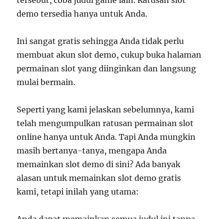
tersebut, coba judul game lain. Ratusan slot
demo tersedia hanya untuk Anda.
Ini sangat gratis sehingga Anda tidak perlu
membuat akun slot demo, cukup buka halaman
permainan slot yang diinginkan dan langsung
mulai bermain.
Seperti yang kami jelaskan sebelumnya, kami
telah mengumpulkan ratusan permainan slot
online hanya untuk Anda. Tapi Anda mungkin
masih bertanya-tanya, mengapa Anda
memainkan slot demo di sini? Ada banyak
alasan untuk memainkan slot demo gratis
kami, tetapi inilah yang utama: