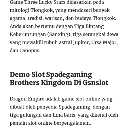
Game Three Lucky Stars didasarkan pada
mitologi Tiongkok, yang mendasari banyak
agama, tradisi, warisan, dan budaya Tiongkok.
Anda akan bertemu dengan Tiga Bintang
Keberuntungan (Sanxing), tiga serangkai dewa
yang mewakili tubuh astral Jupiter, Ursa Major,
dan Canopus.
Demo Slot Spadegaming
Brothers Kingdom Di Gsnslot
Dragon Empire adalah game slot online yang
dibuat oleh penyedia Spadegaming, dengan
tiga gulungan dan lima baris, yang dikenal oleh
pemain slot online berpengalaman.