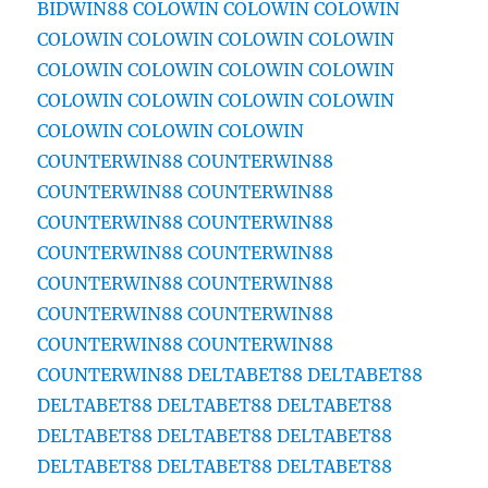
BIDWIN88
COLOWIN
COLOWIN
COLOWIN
COLOWIN
COLOWIN
COLOWIN
COLOWIN
COLOWIN
COLOWIN
COLOWIN
COLOWIN
COLOWIN
COLOWIN
COLOWIN
COLOWIN
COLOWIN
COLOWIN
COLOWIN
COUNTERWIN88
COUNTERWIN88
COUNTERWIN88
COUNTERWIN88
COUNTERWIN88
COUNTERWIN88
COUNTERWIN88
COUNTERWIN88
COUNTERWIN88
COUNTERWIN88
COUNTERWIN88
COUNTERWIN88
COUNTERWIN88
COUNTERWIN88
COUNTERWIN88
DELTABET88
DELTABET88
DELTABET88
DELTABET88
DELTABET88
DELTABET88
DELTABET88
DELTABET88
DELTABET88
DELTABET88
DELTABET88