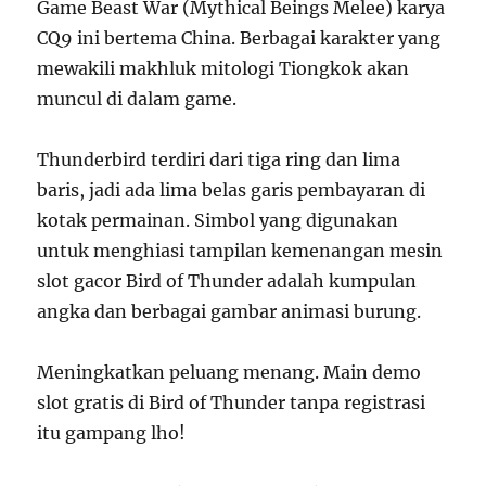
Game Beast War (Mythical Beings Melee) karya
CQ9 ini bertema China. Berbagai karakter yang
mewakili makhluk mitologi Tiongkok akan
muncul di dalam game.
Thunderbird terdiri dari tiga ring dan lima
baris, jadi ada lima belas garis pembayaran di
kotak permainan. Simbol yang digunakan
untuk menghiasi tampilan kemenangan mesin
slot gacor Bird of Thunder adalah kumpulan
angka dan berbagai gambar animasi burung.
Meningkatkan peluang menang. Main demo
slot gratis di Bird of Thunder tanpa registrasi
itu gampang lho!