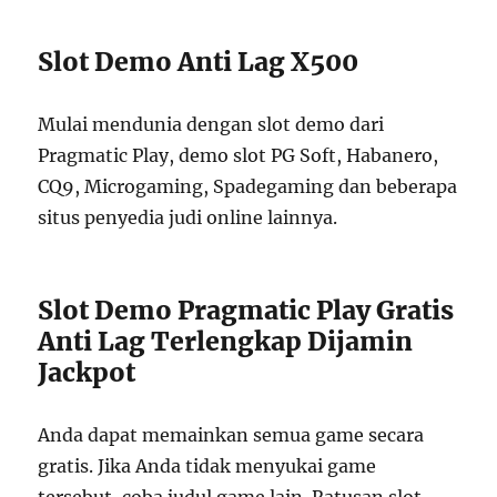
Slot Demo Anti Lag X500
Mulai mendunia dengan slot demo dari
Pragmatic Play, demo slot PG Soft, Habanero,
CQ9, Microgaming, Spadegaming dan beberapa
situs penyedia judi online lainnya.
Slot Demo Pragmatic Play Gratis
Anti Lag Terlengkap Dijamin
Jackpot
Anda dapat memainkan semua game secara
gratis. Jika Anda tidak menyukai game