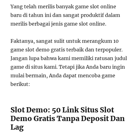
Yang telah merilis banyak game slot online
baru di tahun ini dan sangat produktif dalam
merilis berbagai jenis game slot online.
Faktanya, sangat sulit untuk merangkum 10
game slot demo gratis terbaik dan terpopuler.
Jangan lupa bahwa kami memiliki ratusan judul
game di situs kami. Tetapi jika Anda baru ingin
mulai bermain, Anda dapat mencoba game
berikut:
Slot Demo: 50 Link Situs Slot
Demo Gratis Tanpa Deposit Dan
Lag