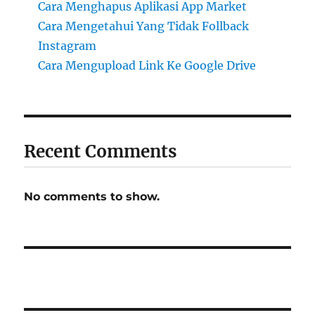
Cara Menghapus Aplikasi App Market
Cara Mengetahui Yang Tidak Follback
Instagram
Cara Mengupload Link Ke Google Drive
Recent Comments
No comments to show.