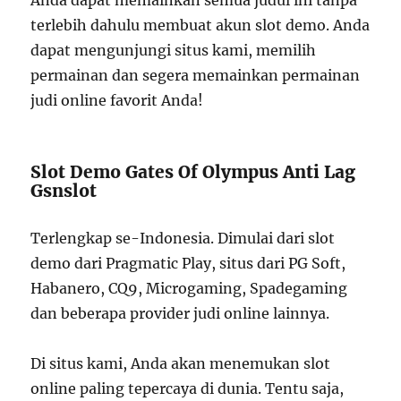
Anda dapat memainkan semua judul ini tanpa
terlebih dahulu membuat akun slot demo. Anda
dapat mengunjungi situs kami, memilih
permainan dan segera memainkan permainan
judi online favorit Anda!
Slot Demo Gates Of Olympus Anti Lag
Gsnslot
Terlengkap se-Indonesia. Dimulai dari slot
demo dari Pragmatic Play, situs dari PG Soft,
Habanero, CQ9, Microgaming, Spadegaming
dan beberapa provider judi online lainnya.
Di situs kami, Anda akan menemukan slot
online paling tepercaya di dunia. Tentu saja,