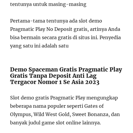
tentunya untuk masing-masing
Pertama-tama tentunya ada slot demo
Pragmatic Play No Deposit gratis, artinya Anda
bisa bermain secara gratis di situs ini. Penyedia
yang satu ini adalah satu
Demo Spaceman Gratis Pragmatic Play
Gratis Tanpa Deposit Anti Lag
Tergacor Nomor 1 Se Asia 2023
Slot demo gratis Pragmatic Play mengungkap
beberapa nama populer seperti Gates of
Olympus, Wild West Gold, Sweet Bonanza, dan
banyak judul game slot online lainnya.