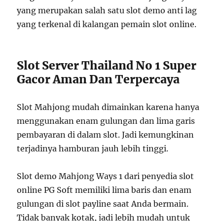
yang merupakan salah satu slot demo anti lag
yang terkenal di kalangan pemain slot online.
Slot Server Thailand No 1 Super
Gacor Aman Dan Terpercaya
Slot Mahjong mudah dimainkan karena hanya
menggunakan enam gulungan dan lima garis
pembayaran di dalam slot. Jadi kemungkinan
terjadinya hamburan jauh lebih tinggi.
Slot demo Mahjong Ways 1 dari penyedia slot
online PG Soft memiliki lima baris dan enam
gulungan di slot payline saat Anda bermain.
Tidak banyak kotak, jadi lebih mudah untuk