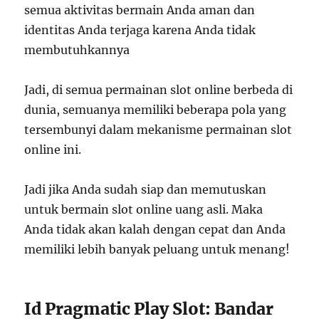
semua aktivitas bermain Anda aman dan
identitas Anda terjaga karena Anda tidak
membutuhkannya
Jadi, di semua permainan slot online berbeda di
dunia, semuanya memiliki beberapa pola yang
tersembunyi dalam mekanisme permainan slot
online ini.
Jadi jika Anda sudah siap dan memutuskan
untuk bermain slot online uang asli. Maka
Anda tidak akan kalah dengan cepat dan Anda
memiliki lebih banyak peluang untuk menang!
Id Pragmatic Play Slot: Bandar