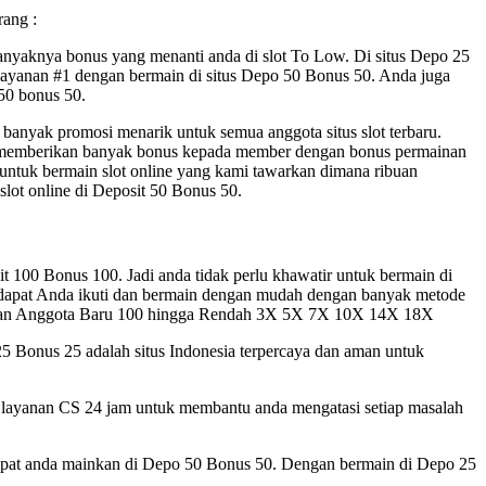
rang :
anyaknya bonus yang menanti anda di slot To Low. Di situs Depo 25
ayanan #1 dengan bermain di situs Depo 50 Bonus 50. Anda juga
50 bonus 50.
 banyak promosi menarik untuk semua anggota situs slot terbaru.
a memberikan banyak bonus kepada member dengan bonus permainan
tuk bermain slot online yang kami tawarkan dimana ribuan
slot online di Deposit 50 Bonus 50.
t 100 Bonus 100. Jadi anda tidak perlu khawatir untuk bermain di
g dapat Anda ikuti dan bermain dengan mudah dengan banyak metode
 dan Anggota Baru 100 hingga Rendah 3X 5X 7X 10X 14X 18X
onus 25 adalah situs Indonesia terpercaya dan aman untuk
 layanan CS 24 jam untuk membantu anda mengatasi setiap masalah
apat anda mainkan di Depo 50 Bonus 50. Dengan bermain di Depo 25