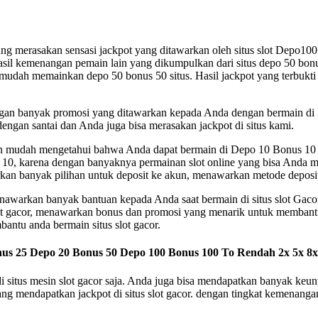
ung merasakan sensasi jackpot yang ditawarkan oleh situs slot Depo10
 hasil kemenangan pemain lain yang dikumpulkan dari situs depo 50 b
udah memainkan depo 50 bonus 50 situs. Hasil jackpot yang terbukti t
gan banyak promosi yang ditawarkan kepada Anda dengan bermain di
ngan santai dan Anda juga bisa merasakan jackpot di situs kami.
mudah mengetahui bahwa Anda dapat bermain di Depo 10 Bonus 10 d
s 10, karena dengan banyaknya permainan slot online yang bisa Anda 
an banyak pilihan untuk deposit ke akun, menawarkan metode deposit 
 menawarkan banyak bantuan kepada Anda saat bermain di situs slot Gac
lot gacor, menawarkan bonus dan promosi yang menarik untuk membantu
ntu anda bermain situs slot gacor.
s 25 Depo 20 Bonus 50 Depo 100 Bonus 100 To Rendah 2x 5x 8x
tus mesin slot gacor saja. Anda juga bisa mendapatkan banyak keuntun
yang mendapatkan jackpot di situs slot gacor. dengan tingkat kemenang