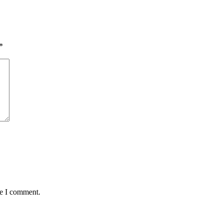
*
me I comment.