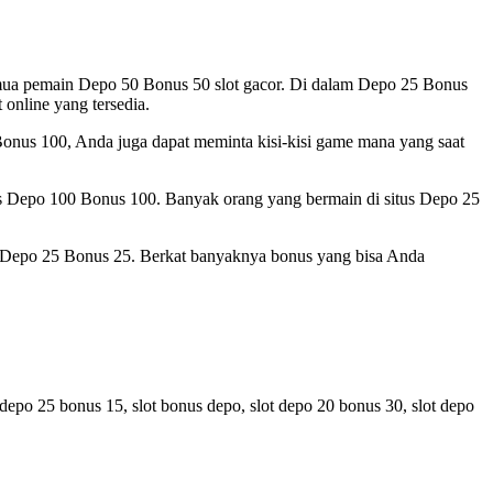
mua pemain Depo 50 Bonus 50 slot gacor. Di dalam Depo 25 Bonus
online yang tersedia.
Bonus 100, Anda juga dapat meminta kisi-kisi game mana yang saat
s Depo 100 Bonus 100. Banyak orang yang bermain di situs Depo 25
 Depo 25 Bonus 25. Berkat banyaknya bonus yang bisa Anda
 depo 25 bonus 15, slot bonus depo, slot depo 20 bonus 30, slot depo