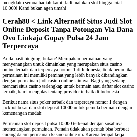
mengklaim semua hadiah kami. Jadi mainkan slot hingga total
10.000! Kami bukan agen timah!
Cerah88 < Link Alternatif Situs Judi Slot
Online Deposit Tanpa Potongan Via Dana
Ovo Linkaja Gopay Pulsa 24 Jam
Terpercaya
Anda pasti bingung, bukan? Merupakan permainan yang
menyenangkan untuk dimainkan yang merupakan situs casino
online terbaik dan terpercaya nomor 1 di Indonesia, tidak heran jika
permainan ini memiliki peminat yang lebih banyak dibandingkan
dengan permainan judi casino online lainnya. Bagi yang sedang
mencari situs casino terlengkap untuk bermain atau daftar slot casino
terbaik, kami mengulas tentang provider terbaik di Indonesia.
Berikut nama situs poker terbaik dan terpercaya nomor 1 dengan
jackpot besar dan slot deposit 10000 untuk pemula bermain dengan
kemenangan mudah:
Permainan slot deposit pulsa 10.000 terkenal dengan susahnya
memenangkan permainan. Pemain tidak akan pernah bisa berbuat
curang dalam permainan kasino online ini. Karena tempat kerja