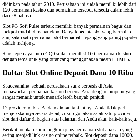
didirikan pada tahun 2010. Perusahaan ini sudah memiliki lebih dari
120 permainan kasino dan permainan tersebut tersedia dalam lebih
dari 28 bahasa.
Slot PG Soft Pulse terbaik memiliki banyak permainan bagus dan
jackpot mudah dimenangkan. Banyak pecinta slot yang bermain di
sini, salah satu permainan slot berhadiah Jepang yang paling populer
adalah mahjong.
Situs tepercaya tanpa CQ9 sudah memiliki 100 permainan kasino
dengan tema unik yang dirancang menggunakan mesin HTML5.
Daftar Slot Online Deposit Dana 10 Ribu
Spadegaming, sebuah perusahaan yang berbasis di Asia,
menawarkan permainan kasino bertema Asia dengan tampilan yang
sangat menarik untuk menarik lebih banyak penjudi.
13 provider ini bisa Anda mainkan tapi intinya Anda tidak perlu
menjelaskannya secara detail, cukup gunakan salah satu provider
slot dari daftar di bagian atas halaman dan Anda akan baik-baik saja.
Berikut ini akan kami rangkum jenis permainan slot apa saja yang
sering menjadi link casino online terbaik. Slot deposit dana 10000.