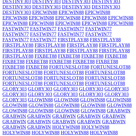
DESTINY303
DESTINY303
DESTINY303
DESTINY303
DESTINY303
DESTINY303
DESTINY303
DESTINY303
DESTINY303
EPICWIN88
EPICWIN88
EPICWIN88
EPICWIN88
EPICWIN88
EPICWIN88
EPICWIN88
EPICWIN88
EPICWIN88
EPICWIN88
EPICWIN88
EPICWIN88
EPICWIN88
FASTWIN77
FASTWIN77
FASTWIN77
FASTWIN77
FASTWIN77
FASTWIN77
FASTWIN77
FASTWIN77
FASTWIN77
FASTWIN77
FIRSTPLAY88
FIRSTPLAY88
FIRSTPLAY88
FIRSTPLAY88
FIRSTPLAY88
FIRSTPLAY88
FIRSTPLAY88
FIRSTPLAY88
FIRSTPLAY88
FIRSTPLAY88
FIRSTPLAY88
FIXBET88
FIXBET88
FIXBET88
FIXBET88
FIXBET88
FIXBET88
FIXBET88
FIXBET88
FIXBET88
FIXBET88
FIXBET88
FORTUNESLOT88
FORTUNESLOT88
FORTUNESLOT88
FORTUNESLOT88
FORTUNESLOT88
FORTUNESLOT88
FORTUNESLOT88
FORTUNESLOT88
FORTUNESLOT88
FORTUNESLOT88
FORTUNESLOT88
GLORY303
GLORY303
GLORY303
GLORY303
GLORY303
GLORY303
GLORY303
GLORY303
GLORY303
GLORY303
GLORY303
GLOWIN88
GLOWIN88
GLOWIN88
GLOWIN88
GLOWIN88
GLOWIN88
GLOWIN88
GLOWIN88
GLOWIN88
GLOWIN88
GLOWIN88
GLOWIN88
GLOWIN88
GRABWIN
GRABWIN
GRABWIN
GRABWIN
GRABWIN
GRABWIN
GRABWIN
GRABWIN
GRABWIN
GRABWIN
GRABWIN
GRABWIN
GRABWIN
HOLYWIN88
HOLYWIN88
HOLYWIN88
HOLYWIN88
HOLYWIN88
HOLYWIN88