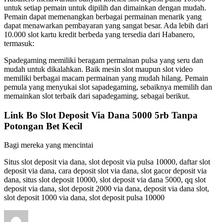
untuk setiap pemain untuk dipilih dan dimainkan dengan mudah.
Pemain dapat memenangkan berbagai permainan menarik yang
dapat menawarkan pembayaran yang sangat besar. Ada lebih dari
10.000 slot kartu kredit berbeda yang tersedia dari Habanero,
termasuk:
Spadegaming memiliki beragam permainan pulsa yang seru dan
mudah untuk dikalahkan. Baik mesin slot maupun slot video
memiliki berbagai macam permainan yang mudah hilang. Pemain
pemula yang menyukai slot sapadegaming, sebaiknya memilih dan
memainkan slot terbaik dari sapadegaming, sebagai berikut.
Link Bo Slot Deposit Via Dana 5000 5rb Tanpa
Potongan Bet Kecil
Bagi mereka yang mencintai
Situs slot deposit via dana, slot deposit via pulsa 10000, daftar slot
deposit via dana, cara deposit slot via dana, slot gacor deposit via
dana, situs slot deposit 10000, slot deposit via dana 5000, qq slot
deposit via dana, slot deposit 2000 via dana, deposit via dana slot,
slot deposit 1000 via dana, slot deposit pulsa 10000
Author
Posted
Categories