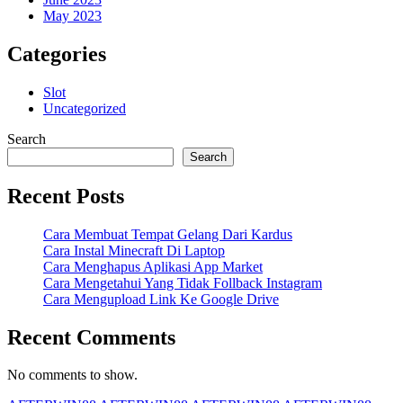
May 2023
Categories
Slot
Uncategorized
Search
Search
Recent Posts
Cara Membuat Tempat Gelang Dari Kardus
Cara Instal Minecraft Di Laptop
Cara Menghapus Aplikasi App Market
Cara Mengetahui Yang Tidak Follback Instagram
Cara Mengupload Link Ke Google Drive
Recent Comments
No comments to show.