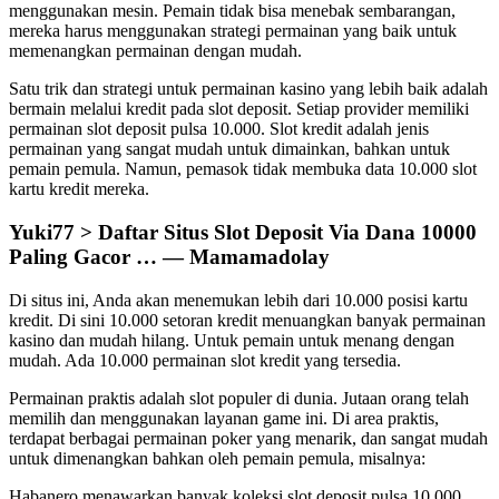
menggunakan mesin. Pemain tidak bisa menebak sembarangan,
mereka harus menggunakan strategi permainan yang baik untuk
memenangkan permainan dengan mudah.
Satu trik dan strategi untuk permainan kasino yang lebih baik adalah
bermain melalui kredit pada slot deposit. Setiap provider memiliki
permainan slot deposit pulsa 10.000. Slot kredit adalah jenis
permainan yang sangat mudah untuk dimainkan, bahkan untuk
pemain pemula. Namun, pemasok tidak membuka data 10.000 slot
kartu kredit mereka.
Yuki77 > Daftar Situs Slot Deposit Via Dana 10000
Paling Gacor … — Mamamadolay
Di situs ini, Anda akan menemukan lebih dari 10.000 posisi kartu
kredit. Di sini 10.000 setoran kredit menuangkan banyak permainan
kasino dan mudah hilang. Untuk pemain untuk menang dengan
mudah. Ada 10.000 permainan slot kredit yang tersedia.
Permainan praktis adalah slot populer di dunia. Jutaan orang telah
memilih dan menggunakan layanan game ini. Di area praktis,
terdapat berbagai permainan poker yang menarik, dan sangat mudah
untuk dimenangkan bahkan oleh pemain pemula, misalnya:
Habanero menawarkan banyak koleksi slot deposit pulsa 10.000