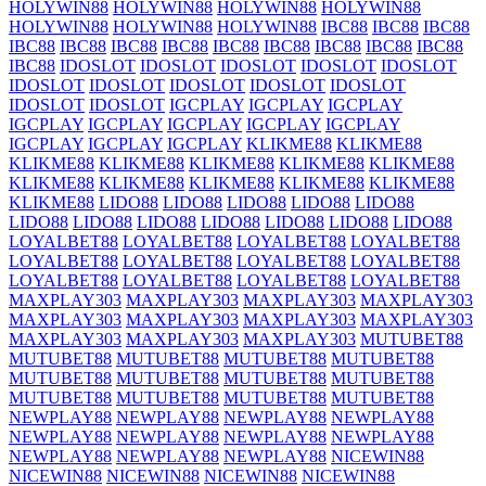
HOLYWIN88
HOLYWIN88
HOLYWIN88
HOLYWIN88
HOLYWIN88
HOLYWIN88
HOLYWIN88
IBC88
IBC88
IBC88
IBC88
IBC88
IBC88
IBC88
IBC88
IBC88
IBC88
IBC88
IBC88
IBC88
IDOSLOT
IDOSLOT
IDOSLOT
IDOSLOT
IDOSLOT
IDOSLOT
IDOSLOT
IDOSLOT
IDOSLOT
IDOSLOT
IDOSLOT
IDOSLOT
IGCPLAY
IGCPLAY
IGCPLAY
IGCPLAY
IGCPLAY
IGCPLAY
IGCPLAY
IGCPLAY
IGCPLAY
IGCPLAY
IGCPLAY
KLIKME88
KLIKME88
KLIKME88
KLIKME88
KLIKME88
KLIKME88
KLIKME88
KLIKME88
KLIKME88
KLIKME88
KLIKME88
KLIKME88
KLIKME88
LIDO88
LIDO88
LIDO88
LIDO88
LIDO88
LIDO88
LIDO88
LIDO88
LIDO88
LIDO88
LIDO88
LIDO88
LOYALBET88
LOYALBET88
LOYALBET88
LOYALBET88
LOYALBET88
LOYALBET88
LOYALBET88
LOYALBET88
LOYALBET88
LOYALBET88
LOYALBET88
LOYALBET88
MAXPLAY303
MAXPLAY303
MAXPLAY303
MAXPLAY303
MAXPLAY303
MAXPLAY303
MAXPLAY303
MAXPLAY303
MAXPLAY303
MAXPLAY303
MAXPLAY303
MUTUBET88
MUTUBET88
MUTUBET88
MUTUBET88
MUTUBET88
MUTUBET88
MUTUBET88
MUTUBET88
MUTUBET88
MUTUBET88
MUTUBET88
MUTUBET88
MUTUBET88
NEWPLAY88
NEWPLAY88
NEWPLAY88
NEWPLAY88
NEWPLAY88
NEWPLAY88
NEWPLAY88
NEWPLAY88
NEWPLAY88
NEWPLAY88
NEWPLAY88
NICEWIN88
NICEWIN88
NICEWIN88
NICEWIN88
NICEWIN88