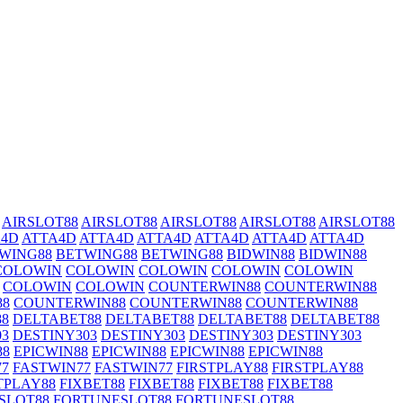
AIRSLOT88
AIRSLOT88
AIRSLOT88
AIRSLOT88
AIRSLOT88
A4D
ATTA4D
ATTA4D
ATTA4D
ATTA4D
ATTA4D
ATTA4D
WING88
BETWING88
BETWING88
BIDWIN88
BIDWIN88
COLOWIN
COLOWIN
COLOWIN
COLOWIN
COLOWIN
COLOWIN
COLOWIN
COUNTERWIN88
COUNTERWIN88
88
COUNTERWIN88
COUNTERWIN88
COUNTERWIN88
88
DELTABET88
DELTABET88
DELTABET88
DELTABET88
03
DESTINY303
DESTINY303
DESTINY303
DESTINY303
88
EPICWIN88
EPICWIN88
EPICWIN88
EPICWIN88
77
FASTWIN77
FASTWIN77
FIRSTPLAY88
FIRSTPLAY88
TPLAY88
FIXBET88
FIXBET88
FIXBET88
FIXBET88
SLOT88
FORTUNESLOT88
FORTUNESLOT88