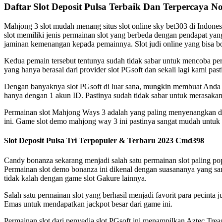
Daftar Slot Deposit Pulsa Terbaik Dan Terpercaya N
Mahjong 3 slot mudah menang situs slot online sky bet303 di Indone
slot memiliki jenis permainan slot yang berbeda dengan pendapat yan
jaminan kemenangan kepada pemainnya. Slot judi online yang bisa b
Kedua pemain tersebut tentunya sudah tidak sabar untuk mencoba perm
yang hanya berasal dari provider slot PGsoft dan sekali lagi kami 
Dengan banyaknya slot PGsoft di luar sana, mungkin membuat Anda be
hanya dengan 1 akun ID. Pastinya sudah tidak sabar untuk merasakan 
Permainan slot Mahjong Ways 3 adalah yang paling menyenangkan di 
ini. Game slot demo mahjong way 3 ini pastinya sangat mudah untuk k
Slot Deposit Pulsa Tri Terpopuler & Terbaru 2023 Cmd398
Candy bonanza sekarang menjadi salah satu permainan slot paling po
Permainan slot demo bonanza ini dikenal dengan suasananya yang sang
tidak kalah dengan game slot Gakure lainnya.
Salah satu permainan slot yang berhasil menjadi favorit para pecint
Emas untuk mendapatkan jackpot besar dari game ini.
Permainan slot dari penyedia slot PGsoft ini menampilkan Aztec Tre