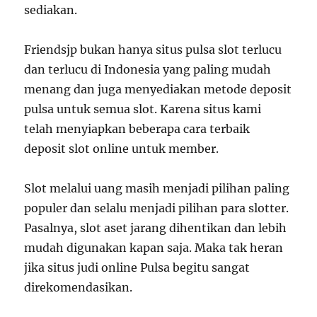
sediakan.
Friendsjp bukan hanya situs pulsa slot terlucu
dan terlucu di Indonesia yang paling mudah
menang dan juga menyediakan metode deposit
pulsa untuk semua slot. Karena situs kami
telah menyiapkan beberapa cara terbaik
deposit slot online untuk member.
Slot melalui uang masih menjadi pilihan paling
populer dan selalu menjadi pilihan para slotter.
Pasalnya, slot aset jarang dihentikan dan lebih
mudah digunakan kapan saja. Maka tak heran
jika situs judi online Pulsa begitu sangat
direkomendasikan.