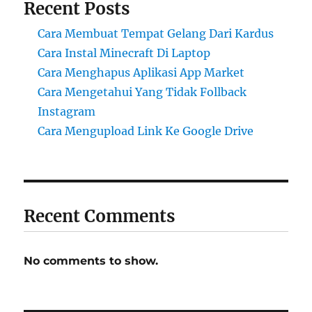
Recent Posts
Cara Membuat Tempat Gelang Dari Kardus
Cara Instal Minecraft Di Laptop
Cara Menghapus Aplikasi App Market
Cara Mengetahui Yang Tidak Follback
Instagram
Cara Mengupload Link Ke Google Drive
Recent Comments
No comments to show.