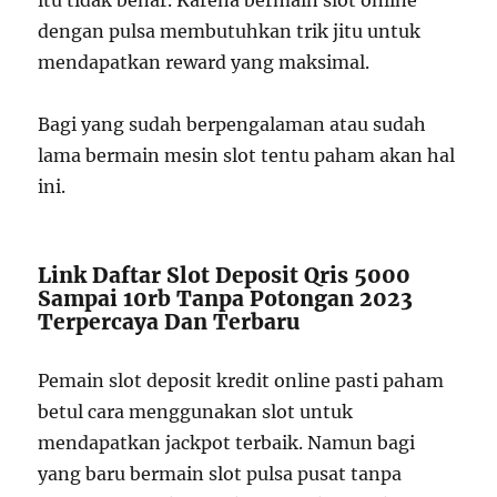
itu tidak benar. Karena bermain slot online
dengan pulsa membutuhkan trik jitu untuk
mendapatkan reward yang maksimal.
Bagi yang sudah berpengalaman atau sudah
lama bermain mesin slot tentu paham akan hal
ini.
Link Daftar Slot Deposit Qris 5000
Sampai 10rb Tanpa Potongan 2023
Terpercaya Dan Terbaru
Pemain slot deposit kredit online pasti paham
betul cara menggunakan slot untuk
mendapatkan jackpot terbaik. Namun bagi
yang baru bermain slot pulsa pusat tanpa