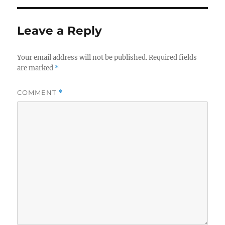
Leave a Reply
Your email address will not be published.
Required fields
are marked
*
COMMENT
*