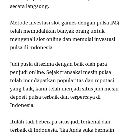
secara langsung.
Metode investasi slot games dengan pulsa IM3
telah memudahkan banyak orang untuk
mengenali slot online dan memulai investasi
pulsa di Indonesia.
Judi pusla diterima dengan baik oleh para
penjudi online. Sejak transaksi mesin pulsa
telah mendapatkan popularitas dan reputasi
yang baik, kami telah menjadi situs judi mesin
deposit pulsa terbaik dan terpercaya di
Indonesia.
Itulah tadi beberapa situs judi terkenal dan
terbaik di Indonesia. Jika Anda suka bermain