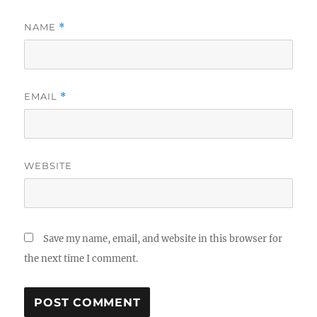
NAME
*
EMAIL
*
WEBSITE
Save my name, email, and website in this browser for
the next time I comment.