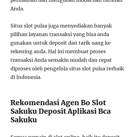
permainan dan mengubah modal dan taruhan
Anda.
Situs slot pulsa juga menyediakan banyak
pilihan layanan transaksi yang bisa anda
gunakan untuk deposit dan tarik uang ke
rekening anda. Hal ini membuat proses
transaksi Anda semakin mudah dan cepat
diproses oleh pengelola situs slot pulsa terbaik
di Indonesia.
Rekomendasi Agen Bo Slot
Sakuku Deposit Aplikasi Bca
Sakuku