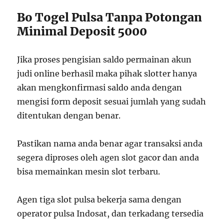
Bo Togel Pulsa Tanpa Potongan
Minimal Deposit 5000
Jika proses pengisian saldo permainan akun
judi online berhasil maka pihak slotter hanya
akan mengkonfirmasi saldo anda dengan
mengisi form deposit sesuai jumlah yang sudah
ditentukan dengan benar.
Pastikan nama anda benar agar transaksi anda
segera diproses oleh agen slot gacor dan anda
bisa memainkan mesin slot terbaru.
Agen tiga slot pulsa bekerja sama dengan
operator pulsa Indosat, dan terkadang tersedia