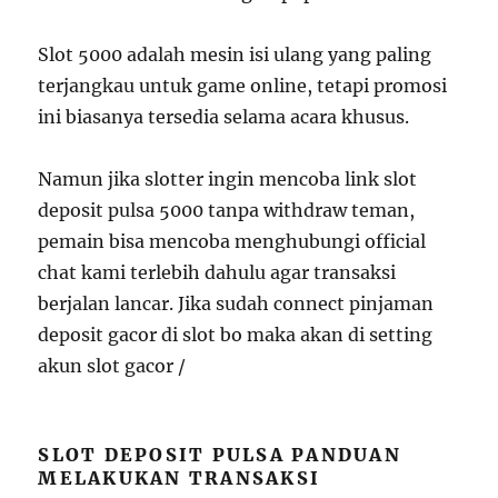
Slot 5000 adalah mesin isi ulang yang paling
terjangkau untuk game online, tetapi promosi
ini biasanya tersedia selama acara khusus.
Namun jika slotter ingin mencoba link slot
deposit pulsa 5000 tanpa withdraw teman,
pemain bisa mencoba menghubungi official
chat kami terlebih dahulu agar transaksi
berjalan lancar. Jika sudah connect pinjaman
deposit gacor di slot bo maka akan di setting
akun slot gacor /
SLOT DEPOSIT PULSA PANDUAN
MELAKUKAN TRANSAKSI