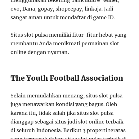
menggunakan rekening bank atau e-wallet,
ovo, Dana, gopay, shopeepay, linkaja. Jadi
sangat aman untuk mendaftar di game ID.
Situs slot pulsa memiliki fitur-fitur hebat yang
membantu Anda menikmati permainan slot
online dengan nyaman.
The Youth Football Association
Selain memudahkan menang, situs slot pulsa
juga menawarkan kondisi yang bagus. Oleh
karena itu, tidak salah jika situs slot pulsa
dianggap sebagai situs judi slot online terbaik
di seluruh Indonesia. Berikut 3 properti teratas