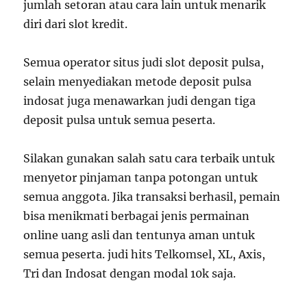
jumlah setoran atau cara lain untuk menarik
diri dari slot kredit.
Semua operator situs judi slot deposit pulsa,
selain menyediakan metode deposit pulsa
indosat juga menawarkan judi dengan tiga
deposit pulsa untuk semua peserta.
Silakan gunakan salah satu cara terbaik untuk
menyetor pinjaman tanpa potongan untuk
semua anggota. Jika transaksi berhasil, pemain
bisa menikmati berbagai jenis permainan
online uang asli dan tentunya aman untuk
semua peserta. judi hits Telkomsel, XL, Axis,
Tri dan Indosat dengan modal 10k saja.