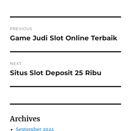
Post
PREVIOUS
navigation
Game Judi Slot Online Terbaik
Previous
post:
NEXT
Situs Slot Deposit 25 Ribu
Next
post:
Archives
September 2024