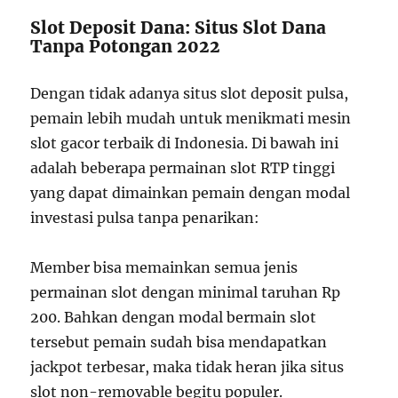
Slot Deposit Dana: Situs Slot Dana
Tanpa Potongan 2022
Dengan tidak adanya situs slot deposit pulsa,
pemain lebih mudah untuk menikmati mesin
slot gacor terbaik di Indonesia. Di bawah ini
adalah beberapa permainan slot RTP tinggi
yang dapat dimainkan pemain dengan modal
investasi pulsa tanpa penarikan:
Member bisa memainkan semua jenis
permainan slot dengan minimal taruhan Rp
200. Bahkan dengan modal bermain slot
tersebut pemain sudah bisa mendapatkan
jackpot terbesar, maka tidak heran jika situs
slot non-removable begitu populer.