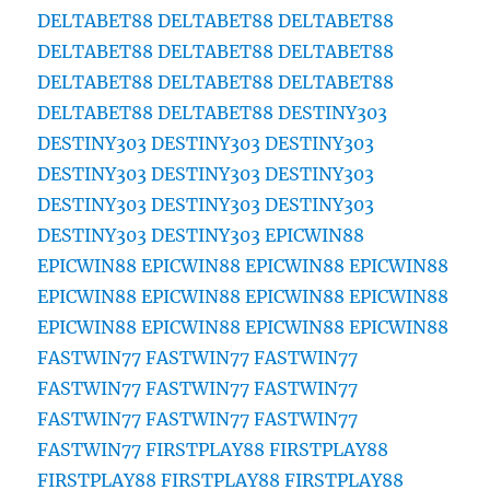
DELTABET88
DELTABET88
DELTABET88
DELTABET88
DELTABET88
DELTABET88
DELTABET88
DELTABET88
DELTABET88
DELTABET88
DELTABET88
DESTINY303
DESTINY303
DESTINY303
DESTINY303
DESTINY303
DESTINY303
DESTINY303
DESTINY303
DESTINY303
DESTINY303
DESTINY303
DESTINY303
EPICWIN88
EPICWIN88
EPICWIN88
EPICWIN88
EPICWIN88
EPICWIN88
EPICWIN88
EPICWIN88
EPICWIN88
EPICWIN88
EPICWIN88
EPICWIN88
EPICWIN88
FASTWIN77
FASTWIN77
FASTWIN77
FASTWIN77
FASTWIN77
FASTWIN77
FASTWIN77
FASTWIN77
FASTWIN77
FASTWIN77
FIRSTPLAY88
FIRSTPLAY88
FIRSTPLAY88
FIRSTPLAY88
FIRSTPLAY88