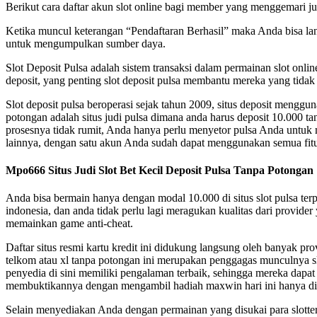
Berikut cara daftar akun slot online bagi member yang menggemari ju
Ketika muncul keterangan “Pendaftaran Berhasil” maka Anda bisa lang
untuk mengumpulkan sumber daya.
Slot Deposit Pulsa adalah sistem transaksi dalam permainan slot on
deposit, yang penting slot deposit pulsa membantu mereka yang tidak
Slot deposit pulsa beroperasi sejak tahun 2009, situs deposit mengg
potongan adalah situs judi pulsa dimana anda harus deposit 10.000 ta
prosesnya tidak rumit, Anda hanya perlu menyetor pulsa Anda untuk m
lainnya, dengan satu akun Anda sudah dapat menggunakan semua fitu
Mpo666 Situs Judi Slot Bet Kecil Deposit Pulsa Tanpa Potongan
Anda bisa bermain hanya dengan modal 10.000 di situs slot pulsa terp
indonesia, dan anda tidak perlu lagi meragukan kualitas dari provi
memainkan game anti-cheat.
Daftar situs resmi kartu kredit ini didukung langsung oleh banyak pr
telkom atau xl tanpa potongan ini merupakan penggagas munculnya slot
penyedia di sini memiliki pengalaman terbaik, sehingga mereka dapa
membuktikannya dengan mengambil hadiah maxwin hari ini hanya di si
Selain menyediakan Anda dengan permainan yang disukai para slotter, 