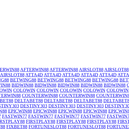
ERWIN88
AFTERWIN88
AFTERWIN88
AIRSLOT88
AIRSLOT88
AIRSLOT88
ATTA4D
ATTA4D
ATTA4D
ATTA4D
ATTA4D
ATT
NG88
BETWING88
BETWING88
BETWING88
BETWING88
BET
IN88
BIDWIN88
BIDWIN88
BIDWIN88
BIDWIN88
BIDWIN88
OWIN
COLOWIN
COLOWIN
COLOWIN
COLOWIN
COLOWIN
ERWIN88
COUNTERWIN88
COUNTERWIN88
COUNTERWIN
BET88
DELTABET88
DELTABET88
DELTABET88
DELTABET
STINY303
DESTINY303
DESTINY303
DESTINY303
DESTINY3
N88
EPICWIN88
EPICWIN88
EPICWIN88
EPICWIN88
EPICWIN
7
FASTWIN77
FASTWIN77
FASTWIN77
FASTWIN77
FASTWIN
IRSTPLAY88
FIRSTPLAY88
FIRSTPLAY88
FIRSTPLAY88
FIRS
88
FIXBET88
FORTUNESLOT88
FORTUNESLOT88
FORTUNE