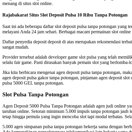
menang di situs slot online.
Rajabakarat Situs Slot Deposit Pulsa 10 Ribu Tanpa Potongan
Saat ini ada beberapa daftar slot deposit pulsa tanpa potongan yang 
melayani Anda 24 jam sehari. Berbagai macam permainan slot online t
Daftar penyedia deposit deposit di atas merupakan rekomendasi ter
sangat mudah.
Provider tersebut adalah developer game slot pulsa yang telah memil
selalu fair game. Pasti dirasakan banyak pemain slot yang berlomba-l
Jika kita berbicara mengenai agen deposit pulsa tanpa potongan, maka
agen deposit pulsa gakor tanpa potongan, pinjaman agen deposit sl
pulsa 5000 GEL tanpa potongan.
Slot Pulsa Tanpa Potongan
Agen Deposit 5000 Pulsa Tanpa Potongan adalah agen judi online yan
taruhan online. Setoran minimum 5.000 impuls tanpa potongan jauh l
tetap hingga pemula yang ingin mencoba slot tapi modal terbatas. Se
5.000 agen simpanan pulsa tanpa potongan bekerja sama dengan berbag
Ada kemungkinan penyelenggara telekomunikasi lain bekerja sama d