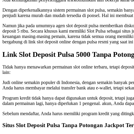
Dengan diperkenalkannya sistem permainan slot pulsa, semakin banyak
penjudi karena murah dan mudah tersedia di ponsel. Hal ini membuat k
Namun jika pada umumnya agen slot deposit pulsa memberikan diskon 
deposit 5 ribu. Secara khusus kami memiliki Slot Pulsa sebagai situ
keuangan masing-masing pemain, karena tidak semua orang memiliki 
bergabung di link slot deposit online dengan pulsa resmi yang saat ini
Link Slot Deposit Pulsa 5000 Tanpa Poton
Tidak hanya menawarkan permainan slot online terbaru, tetapi deposit 
lain:
Judi online semakin populer di Indonesia, dengan semakin banyak pe
Anda harus membayar melalui transfer bank atau e-wallet, tetapi se
Program kredit tidak hanya dapat digunakan untuk deposit, tetapi jug
dalam permainan lagi, hanya diperlukan 1 pengenal. akun, Anda dap
Sebelum mendaftar, Anda harus memiliki program kredit yang ditingka
Situs Slot Deposit Pulsa Tanpa Potongan Jackpot Ter