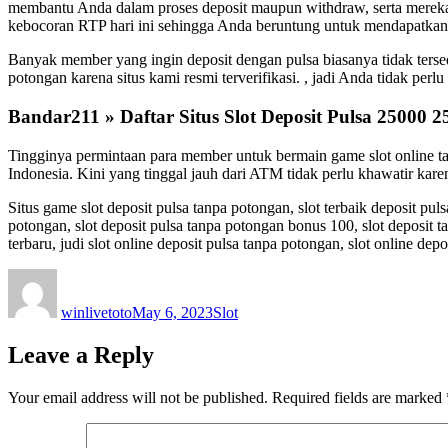
membantu Anda dalam proses deposit maupun withdraw, serta mereka 
kebocoran RTP hari ini sehingga Anda beruntung untuk mendapatkan j
Banyak member yang ingin deposit dengan pulsa biasanya tidak ters
potongan karena situs kami resmi terverifikasi. , jadi Anda tidak per
Bandar211 » Daftar Situs Slot Deposit Pulsa 25000 
Tingginya permintaan para member untuk bermain game slot online ta
Indonesia. Kini yang tinggal jauh dari ATM tidak perlu khawatir kar
Situs game slot deposit pulsa tanpa potongan, slot terbaik deposit pul
potongan, slot deposit pulsa tanpa potongan bonus 100, slot deposit ta
terbaru, judi slot online deposit pulsa tanpa potongan, slot online dep
Author
Posted
Categories
on
winlivetoto
May 6, 2023
Slot
Leave a Reply
Your email address will not be published.
Required fields are marked